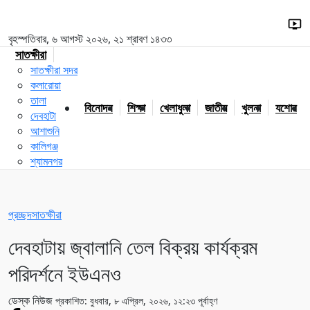
বৃহস্পতিবার, ৬ আগস্ট ২০২৬, ২১ শ্রাবণ ১৪৩৩
সাতক্ষীরা
সাতক্ষীরা সদর
কলারোয়া
তালা
বিনোদন
শিক্ষা
খেলাধুলা
জাতীয়
খুলনা
যশোর
দেবহাটা
আশাশুনি
কালিগঞ্জ
শ্যামনগর
প্রচ্ছদ
সাতক্ষীরা
দেবহাটায় জ্বালানি তেল বিক্রয় কার্যক্রম
পরিদর্শনে ইউএনও
ডেস্ক নিউজ
প্রকাশিত: বুধবার, ৮ এপ্রিল, ২০২৬, ১২:২৩ পূর্বাহ্ণ