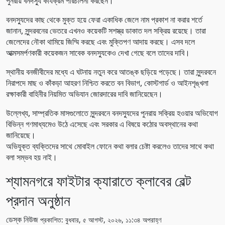
পুনরায় বনদস্যু কার্যক্রম পরিচালনা করছেন।
বনদস্যুদের কাছ থেকে মুক্ত হয়ে ফেরা একাধিক জেলে নাম প্রকাশ না করার শর্তে
জানান, সুন্দরবনের ভেতরে এখনও কয়েকটি সশস্ত্র ডাকাত দল সক্রিয় রয়েছে। তারা
জেলেদের নৌকা থামিয়ে জিম্মি করছে এবং মুক্তিপণ আদায় করছে। এসব দলে
আত্মসমর্পণকারী কয়েকজন সাবেক বনদস্যুকেও দেখা গেছে বলে তাদের দাবি।
স্থানীয় বনজীবীদের মধ্যে এ ঘটনায় নতুন করে আতঙ্ক ছড়িয়ে পড়েছে। তারা সুন্দরবনে
নিরাপদে মাছ ও কাঁকড়া আহরণ নিশ্চিত করতে বন বিভাগ, কোস্টগার্ড ও আইনশৃঙ্খলা
রক্ষাকারী বাহিনীর নিয়মিত অভিযান জোরদারের দাবি জানিয়েছেন।
উল্লেখ্য, সাম্প্রতিক মাসগুলোতে সুন্দরবনে বনদস্যুদের পুনরায় সক্রিয় হওয়ার অভিযোগ
বিভিন্ন গণমাধ্যমেও উঠে এসেছে এবং সরকার এ বিষয়ে কঠোর অবস্থানের কথা
জানিয়েছে।
অভিযুক্ত ব্যক্তিদের সাথে মোবাইল ফোনে কথা বলার চেষ্টা করলেও তাদের সাথে কথা
বলা সম্ভব হয় নাই।
শ্যামনগরে ফাইটার ক্যারাতে ক্লাবের বেল্ট
প্রদান অনুষ্ঠান
ডেস্ক নিউজ
প্রকাশিত: বুধবার, ৫ আগস্ট, ২০২৬, ১১:৩৪ অপরাহ্ণ