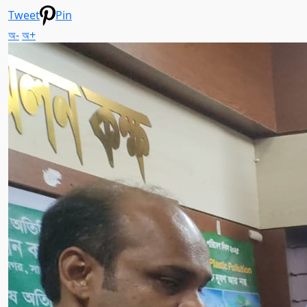
Tweet
Pin
অ-
অ+