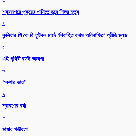
৩
শ্যামনগরে পুকুরের পানিতে ডুবে শিশুর মৃত্যু
৪
কুলিয়ার পি কে বি ফুটবল মাঠে ‘বিবাহিত বনাম অবিবাহিত’ প্রীতি ম্যাচ
৫
এই পৃথিবী বড়ই অভাগা
৬
“কথার ভার”
৭
শ্রাবণের বর্ষা
৮
মায়ার গভীরতা