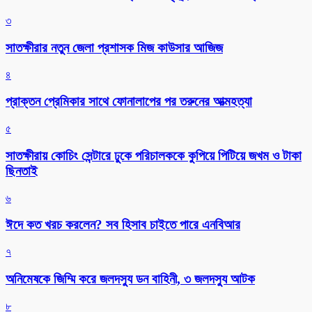
৩
সাতক্ষীরার নতুন জেলা প্রশাসক মিজ কাউসার আজিজ
৪
প্রাক্তন প্রেমিকার সাথে ফোনালাপের পর তরুনের আত্মহত্যা
৫
সাতক্ষীরায় কোচিং সেন্টারে ঢুকে পরিচালককে কুপিয়ে পিটিয়ে জখম ও টাকা
ছিনতাই
৬
ঈদে কত খরচ করলেন? সব হিসাব চাইতে পারে এনবিআর
৭
অনিমেষকে জিম্মি করে জলদস্যু ডন বাহিনী, ৩ জলদস্যু আটক
৮