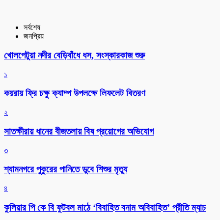
সর্বশেষ
জনপ্রিয়
খোলপেটুয়া নদীর বেড়িবাঁধে ধস, সংস্কারকাজ শুরু
১
কয়রায় ফ্রি চক্ষু ক্যাম্প উপলক্ষে লিফলেট বিতরণ
২
সাতক্ষীরায় ধানের বীজতলায় বিষ প্রয়োগের অভিযোগ
৩
শ্যামনগরে পুকুরের পানিতে ডুবে শিশুর মৃত্যু
৪
কুলিয়ার পি কে বি ফুটবল মাঠে ‘বিবাহিত বনাম অবিবাহিত’ প্রীতি ম্যাচ