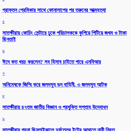
প্রাক্তন প্রেমিকার সাথে ফোনালাপের পর তরুনের আত্মহত্যা
৫
সাতক্ষীরায় কোচিং সেন্টারে ঢুকে পরিচালককে কুপিয়ে পিটিয়ে জখম ও টাকা
ছিনতাই
৬
ঈদে কত খরচ করলেন? সব হিসাব চাইতে পারে এনবিআর
৭
অনিমেষকে জিম্মি করে জলদস্যু ডন বাহিনী, ৩ জলদস্যু আটক
৮
সাতক্ষীরায় ৪৭তম জাতীয় বিজ্ঞান ও প্রযুক্তি সপ্তাহ উদ্বোধন
৯
সাতক্ষীরায় গহনা ছিনতাইকালে দুর্বৃত্তের ইটের আঘাতে নারী নিহত