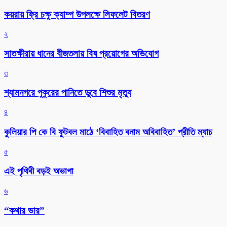
কয়রায় ফ্রি চক্ষু ক্যাম্প উপলক্ষে লিফলেট বিতরণ
২
সাতক্ষীরায় ধানের বীজতলায় বিষ প্রয়োগের অভিযোগ
৩
শ্যামনগরে পুকুরের পানিতে ডুবে শিশুর মৃত্যু
৪
কুলিয়ার পি কে বি ফুটবল মাঠে ‘বিবাহিত বনাম অবিবাহিত’ প্রীতি ম্যাচ
৫
এই পৃথিবী বড়ই অভাগা
৬
“কথার ভার”