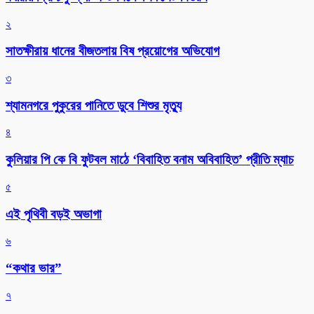
২
সাতক্ষীরায় ধানের বীজতলায় বিষ প্রয়োগের অভিযোগ
৩
শ্যামনগরে পুকুরের পানিতে ডুবে শিশুর মৃত্যু
৪
কুলিয়ার পি কে বি ফুটবল মাঠে ‘বিবাহিত বনাম অবিবাহিত’ প্রীতি ম্যাচ
৫
এই পৃথিবী বড়ই অভাগা
৬
“কথার ভার”
৭