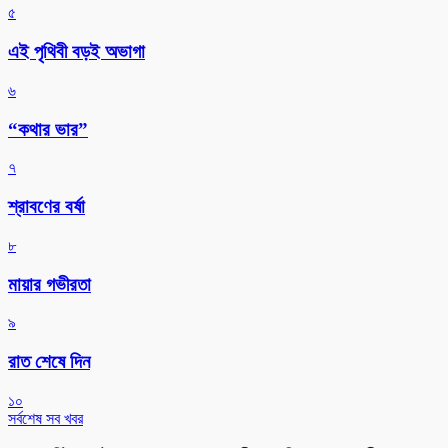
৫
এই পৃথিবী বড়ই অভাগা
৬
“কথার ভার”
৭
শ্রাবণের বর্ষা
৮
মায়ার গভীরতা
৯
রাত শেষে দিন
১০
সর্বশেষ সব খবর