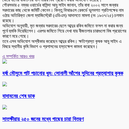
পৌরসভার ৫ নম্বর ওয়ার্ডের বাসিন্দা আবু সাইদ জানান, তাঁর বাবা ২০০২ সালে জব্বার
সরদারের কাছ থেকে জমিটি কেনেন। কিন্তু বিআরএস রেকর্ডে ভুলবশত প্রতিপক্ষের নাম
ওঠায় অতিরিক্ত জেলা ম্যাজিস্ট্রেট (এডিএম) আদালতে মামলা (নং ১৯৩৭/২৫) চলমান
রয়েছে।
অভিযোগ অনুযায়ী, মৃত জব্বার সরদারের ছেলে আব্দুর রকিব জমিতে ফসল না করার জন্য
পূর্বে হুমকি দিয়েছিলেন। এরপর জমিতে গিয়ে দেখা যায় বীজতলার চারাগুলো বিষ প্রয়োগের
কারণে মরে গেছে।
তবে এসব অভিযোগ অস্বীকার করেছেন আব্দুর রকিব। ক্ষতিগ্রস্ত কৃষক আবু সাইদ এ
বিষয়ে স্থানীয় কৃষি বিভাগ ও প্রশাসনের হস্তক্ষেপ কামনা করেছেন।
এ সম্পর্কিত আরও খবর
বর্ষা মৌসুমে পাট পচানোর ধুম: সোনালী আঁশের সুদিনের প্রত্যাশায় কৃষক
বাদাবনের শেষ ডাক
সাতক্ষীরায় ২৫০ জনের মধ্যে গাছের চারা বিতরণ