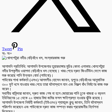
Tweet
Pin
অ-
অ+
আশাশুনি প্রতিনিধি: আশাশুনি উপজেলার তুয়ারডাঙ্গার মুচির কোনা এলাকায় খোলপেটুয়া
নদীর উপকূলীয় ওয়াপদা বেড়িবাঁধে ধস নেমেছে। খবর পেয়ে দ্রুত জিওটিউব ফেলে কাজ
শুরু করেছে পানি উন্নয়ন বোর্ড (পাউবো)।
পাউবোর শাখা কর্মকর্তা (এসও) আলমগীর হোসেন জানান, দুপুরে বেড়িবাঁধের আনুমানিক
৩০০ ফুট ধসে যাওয়ার খবর পেয়ে তারা ঘটনাস্থলে যান এবং বিকল্প বাঁধ নির্মাণের কাজ শুরু
করেন।
স্থানীয় বাসিন্দারা জানান, দ্রুত কাজ শেষ না হলে জোয়ারের পানি ঢুকে খাজরা ও বড়দল
ইউনিয়নের ১৫ থেকে ২০ হাজার বিঘা জমির ফসল ক্ষতিগ্রস্ত হওয়ার ঝুঁকি রয়েছে।
আশাশুনি উপজেলা নির্বাহী কর্মকর্তা (ইউএনও) শ্যামানন্দ কুন্ডু জানান, তিনি ঘটনাস্থল
পরিদর্শন করেছেন এবং পাউবোকে দ্রুত কাজ সম্পন্ন করার প্রয়োজনীয় নির্দেশনা
দিয়েছেন।