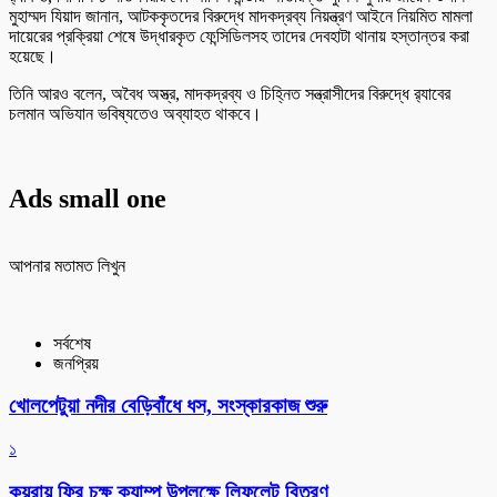
মুহাম্মদ যিয়াদ জানান, আটককৃতদের বিরুদ্ধে মাদকদ্রব্য নিয়ন্ত্রণ আইনে নিয়মিত মামলা
দায়েরের প্রক্রিয়া শেষে উদ্ধারকৃত ফেন্সিডিলসহ তাদের দেবহাটা থানায় হস্তান্তর করা
হয়েছে।
তিনি আরও বলেন, অবৈধ অস্ত্র, মাদকদ্রব্য ও চিহ্নিত সন্ত্রাসীদের বিরুদ্ধে র‌্যাবের
চলমান অভিযান ভবিষ্যতেও অব্যাহত থাকবে।
Ads small one
আপনার মতামত লিখুন
সর্বশেষ
জনপ্রিয়
খোলপেটুয়া নদীর বেড়িবাঁধে ধস, সংস্কারকাজ শুরু
১
কয়রায় ফ্রি চক্ষু ক্যাম্প উপলক্ষে লিফলেট বিতরণ