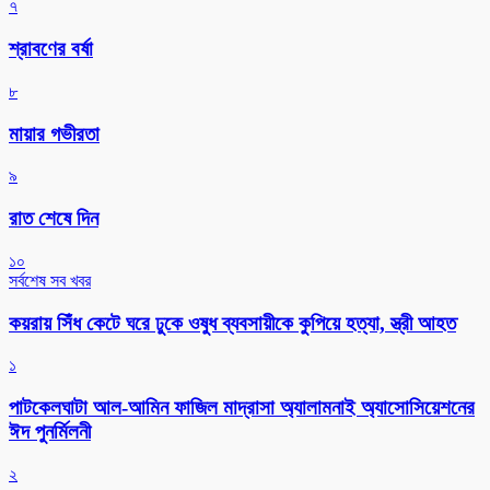
৭
শ্রাবণের বর্ষা
৮
মায়ার গভীরতা
৯
রাত শেষে দিন
১০
সর্বশেষ সব খবর
কয়রায় সিঁধ কেটে ঘরে ঢুকে ওষুধ ব্যবসায়ীকে কুপিয়ে হত্যা, স্ত্রী আহত
১
পাটকেলঘাটা আল-আমিন ফাজিল মাদ্রাসা অ্যালামনাই অ্যাসোসিয়েশনের
ঈদ পুনর্মিলনী
২