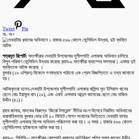
Tweet
Pin
অ-
অ+
পত্রদূত রিপোর্ট:
সাতক্ষীরার দেবহাটা উপজেলার সুশীলগাতি এলাকায় অভিযান চালিয়ে
বিপুল পরিমাণ ফেন্সিডিল উদ্ধার করেছে র‌্যাব-৬ সাতক্ষীরা ক্যাম্পের সদস্যরা। এসময় দুই
ব্যক্তিকে আটক করেছে ।
বুধবার (২৯ এপ্রিল) বিকেলে গণমাধ্যমে পাঠানো এক প্রেস বিজ্ঞপ্তিতে এ তথ্য জানানো
হয়।
আটককৃতরা হলেন-দেবহাটা উপজেলার সুশীলগাতি এলাকার বাসিন্দা মৃত ইলিয়াস খানের
ছেলে মোঃ ইয়াকুব খান (২৯), এবং একই এলাকার আব্দুল কাদেরের ছেলে মোঃ নাজিম
উদ্দীন (৪১)।
র‌্যাব জানায়, মাদকের বিরুদ্ধে ‘জিরো টলারেন্স’ নীতির অংশ হিসেবে নিয়মিত অভিযানের
ধারাবাহিকতায় বুধবার ভোর ৪টা ৫০ মিনিটে গোপন সংবাদের ভিত্তিতে দেবহাটা থানার
সুশীলগাতি এলাকায় বিশেষ অভিযান পরিচালনা করা হয়। এ সময় ১ হাজার ৫৬৬ বোতল
ফেন্সিডিলসহ দুইজনকে আটক করা হয়।
র‌্যাব-৬, সিপিসি-১ সাতক্ষীরার কোম্পানি কমান্ডার অতিরিক্ত পুলিশ সুপার জায়েন উদ্দীন