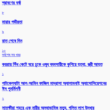
শ্রাবণের বর্ষা
৮
মায়ার গভীরতা
৯
রাত শেষে দিন
১০
সর্বশেষ সব খবর
কয়রায় সিঁধ কেটে ঘরে ঢুকে ওষুধ ব্যবসায়ীকে কুপিয়ে হত্যা, স্ত্রী আহত
১
পাটকেলঘাটা আল-আমিন ফাজিল মাদ্রাসা অ্যালামনাই অ্যাসোসিয়েশনের
ঈদ পুনর্মিলনী
২
সাতক্ষীরা শহরে এক নারীর অস্বাভাবিক মৃত্যু, গলিত লাশ উদ্ধার