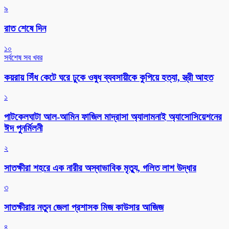
৯
রাত শেষে দিন
১০
সর্বশেষ সব খবর
কয়রায় সিঁধ কেটে ঘরে ঢুকে ওষুধ ব্যবসায়ীকে কুপিয়ে হত্যা, স্ত্রী আহত
১
পাটকেলঘাটা আল-আমিন ফাজিল মাদ্রাসা অ্যালামনাই অ্যাসোসিয়েশনের
ঈদ পুনর্মিলনী
২
সাতক্ষীরা শহরে এক নারীর অস্বাভাবিক মৃত্যু, গলিত লাশ উদ্ধার
৩
সাতক্ষীরার নতুন জেলা প্রশাসক মিজ কাউসার আজিজ
৪