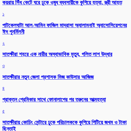
কয়রায় সিঁধ কেটে ঘরে ঢুকে ওষুধ ব্যবসায়ীকে কুপিয়ে হত্যা, স্ত্রী আহত
১
পাটকেলঘাটা আল-আমিন ফাজিল মাদ্রাসা অ্যালামনাই অ্যাসোসিয়েশনের
ঈদ পুনর্মিলনী
২
সাতক্ষীরা শহরে এক নারীর অস্বাভাবিক মৃত্যু, গলিত লাশ উদ্ধার
৩
সাতক্ষীরার নতুন জেলা প্রশাসক মিজ কাউসার আজিজ
৪
প্রাক্তন প্রেমিকার সাথে ফোনালাপের পর তরুনের আত্মহত্যা
৫
সাতক্ষীরায় কোচিং সেন্টারে ঢুকে পরিচালককে কুপিয়ে পিটিয়ে জখম ও টাকা
ছিনতাই