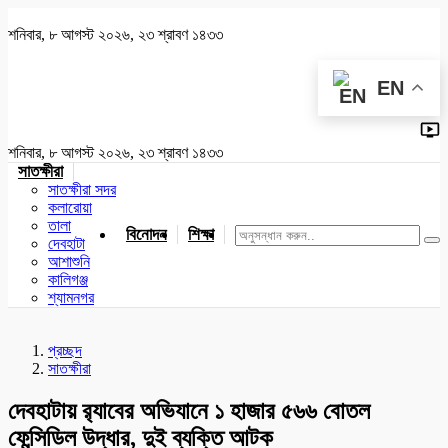
শনিবার, ৮ আগস্ট ২০২৬, ২৩ শ্রাবণ ১৪৩৩
EN
শনিবার, ৮ আগস্ট ২০২৬, ২৩ শ্রাবণ ১৪৩৩
সাতক্ষীরা
সাতক্ষীরা সদর
কলারোয়া
তালা
বিনোদন
শিক্ষা
খেলাধুলা
জাতীয়
খুলনা
যশোর
দেবহাটা
আশাশুনি
কালিগঞ্জ
শ্যামনগর
প্রচ্ছদ
সাতক্ষীরা
দেবহাটায় র‌্যাবের অভিযানে ১ হাজার ৫৬৬ বোতল
ফেন্সিডিল উদ্ধার, দুই ব্যক্তি আটক