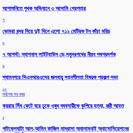
আশাশুনিতে পৃথক অভিযানে ৩ আসামি গ্রেপ্তার
৭
ভোমরা বন্দর দিয়ে দুই দিনে এলো ৭১২ মেট্রিক টন কাঁচা মরিচ
৮
৭ আগস্ট: ন্যাশনাল লাইটহাউস ডে-সমুদ্রপথের নীরব পথপ্রদর্শক
৯
শ্যামনগরে সিএনআরএসের জলবায়ু সহনশীলতা বিষয়ক প্রকল্প সভা
১০
সর্বশেষ সব খবর
কয়রায় সিঁধ কেটে ঘরে ঢুকে ওষুধ ব্যবসায়ীকে কুপিয়ে হত্যা, স্ত্রী আহত
১
পাটকেলঘাটা আল-আমিন ফাজিল মাদ্রাসা অ্যালামনাই অ্যাসোসিয়েশনের