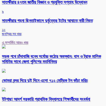
সাতক্ষীরায় ৪৭তম জাতীয় বিজ্ঞান ও প্রযুক্তি সপ্তাহ উদ্বোধন
৯
সাতক্ষীরায় গহনা ছিনতাইকালে দুর্বৃত্তের ইটের আঘাতে নারী নিহত
১০
জনপ্রিয় সব খবর
এ সম্পর্কিত আরও খবর
সড়ক পথে চাঁদাবাজি বন্ধে সর্বোচ্চ কঠোর অবস্থান: বাস ও ট্রাক মালিক
সমিতির সাথে জেলা পুলিশের মতবিনিময়
ভোমরা বন্দর দিয়ে দুই দিনে এলো ৭১২ মেট্রিক টন কাঁচা মরিচ
ইটগাছা আদর্শ সরকারি প্রাথমিক বিদ্যালয়ে শিক্ষার্থীদের সংবর্ধনা