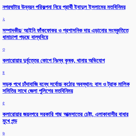
নগরঘাটায় উন্নয়ন পরিকল্পনা নিয়ে প্রার্থী ইবাদুল ইসলামের মতবিনিময়
২
সম্পাদকীয়/ আইনি ফাঁকফোকর ও প্রশাসনিক দায় এড়ানোর সংস্কৃতিতে
ধামাচাপা পড়ছে বাল্যবিয়ে
৩
কলারোয়ায় দুর্বৃত্তের কোপে নিঃস্ব কৃষক, থানায় অভিযোগ
৪
সড়ক পথে চাঁদাবাজি বন্ধে সর্বোচ্চ কঠোর অবস্থান: বাস ও ট্রাক মালিক
সমিতির সাথে জেলা পুলিশের মতবিনিময়
৫
কলারোয়ার জয়নগরে সরকারি গাছ আত্মসাতের চেষ্টা, এলাকাবাসীর বাধার
মুখে পন্ড
৬