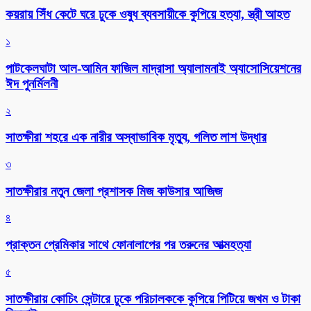
কয়রায় সিঁধ কেটে ঘরে ঢুকে ওষুধ ব্যবসায়ীকে কুপিয়ে হত্যা, স্ত্রী আহত
১
পাটকেলঘাটা আল-আমিন ফাজিল মাদ্রাসা অ্যালামনাই অ্যাসোসিয়েশনের
ঈদ পুনর্মিলনী
২
সাতক্ষীরা শহরে এক নারীর অস্বাভাবিক মৃত্যু, গলিত লাশ উদ্ধার
৩
সাতক্ষীরার নতুন জেলা প্রশাসক মিজ কাউসার আজিজ
৪
প্রাক্তন প্রেমিকার সাথে ফোনালাপের পর তরুনের আত্মহত্যা
৫
সাতক্ষীরায় কোচিং সেন্টারে ঢুকে পরিচালককে কুপিয়ে পিটিয়ে জখম ও টাকা