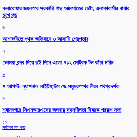
কলারোয়ার জয়নগরে সরকারি গাছ আত্মসাতের চেষ্টা, এলাকাবাসীর বাধার
মুখে পন্ড
৬
আশাশুনিতে পৃথক অভিযানে ৩ আসামি গ্রেপ্তার
৭
ভোমরা বন্দর দিয়ে দুই দিনে এলো ৭১২ মেট্রিক টন কাঁচা মরিচ
৮
৭ আগস্ট: ন্যাশনাল লাইটহাউস ডে-সমুদ্রপথের নীরব পথপ্রদর্শক
৯
শ্যামনগরে সিএনআরএসের জলবায়ু সহনশীলতা বিষয়ক প্রকল্প সভা
১০
সর্বশেষ সব খবর