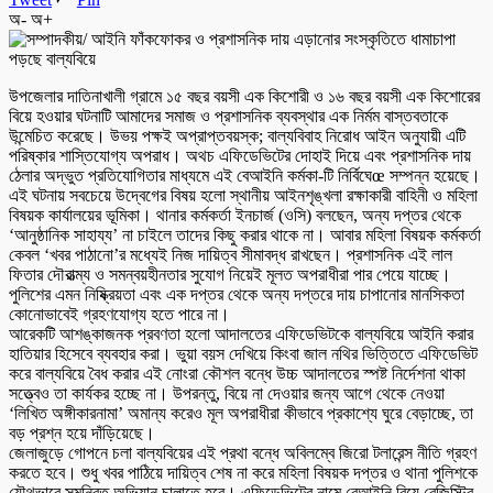
অ-
অ+
উপজেলার দাতিনাখালী গ্রামে ১৫ বছর বয়সী এক কিশোরী ও ১৬ বছর বয়সী এক কিশোরের
বিয়ে হওয়ার ঘটনাটি আমাদের সমাজ ও প্রশাসনিক ব্যবস্থার এক নির্মম বাস্তবতাকে
উন্মেচিত করেছে। উভয় পক্ষই অপ্রাপ্তবয়স্ক; বাল্যবিবাহ নিরোধ আইন অনুযায়ী এটি
পরিষ্কার শাস্তিযোগ্য অপরাধ। অথচ এফিডেভিটের দোহাই দিয়ে এবং প্রশাসনিক দায়
ঠেলার অদ্ভুত প্রতিযোগিতার মাধ্যমে এই বেআইনি কর্মকা-টি নির্বিঘেœ সম্পন্ন হয়েছে।
এই ঘটনায় সবচেয়ে উদ্বেগের বিষয় হলো স্থানীয় আইনশৃঙ্খলা রক্ষাকারী বাহিনী ও মহিলা
বিষয়ক কার্যালয়ের ভূমিকা। থানার কর্মকর্তা ইনচার্জ (ওসি) বলছেন, অন্য দপ্তর থেকে
‘আনুষ্ঠানিক সাহায্য’ না চাইলে তাদের কিছু করার থাকে না। আবার মহিলা বিষয়ক কর্মকর্তা
কেবল ‘খবর পাঠানো’র মধ্যেই নিজ দায়িত্ব সীমাবদ্ধ রাখছেন। প্রশাসনিক এই লাল
ফিতার দৌরাত্ম্য ও সমন্বয়হীনতার সুযোগ নিয়েই মূলত অপরাধীরা পার পেয়ে যাচ্ছে।
পুলিশের এমন নিষ্ক্রিয়তা এবং এক দপ্তর থেকে অন্য দপ্তরে দায় চাপানোর মানসিকতা
কোনোভাবেই গ্রহণযোগ্য হতে পারে না।
আরেকটি আশঙ্কাজনক প্রবণতা হলো আদালতের এফিডেভিটকে বাল্যবিয়ে আইনি করার
হাতিয়ার হিসেবে ব্যবহার করা। ভুয়া বয়স দেখিয়ে কিংবা জাল নথির ভিত্তিতে এফিডেভিট
করে বাল্যবিয়ে বৈধ করার এই নোংরা কৌশল বন্ধে উচ্চ আদালতের স্পষ্ট নির্দেশনা থাকা
সত্ত্বেও তা কার্যকর হচ্ছে না। উপরন্তু, বিয়ে না দেওয়ার জন্য আগে থেকে নেওয়া
‘লিখিত অঙ্গীকারনামা’ অমান্য করেও মূল অপরাধীরা কীভাবে প্রকাশ্যে ঘুরে বেড়াচ্ছে, তা
বড় প্রশ্ন হয়ে দাঁড়িয়েছে।
জেলাজুড়ে গোপনে চলা বাল্যবিয়ের এই প্রথা বন্ধে অবিলম্বে জিরো টলারেন্স নীতি গ্রহণ
করতে হবে। শুধু খবর পাঠিয়ে দায়িত্ব শেষ না করে মহিলা বিষয়ক দপ্তর ও থানা পুলিশকে
যৌথভাবে সমন্বিত অভিযান চালাতে হবে। এফিডেভিটের নামে বেআইনি বিয়ে রেজিস্ট্রি