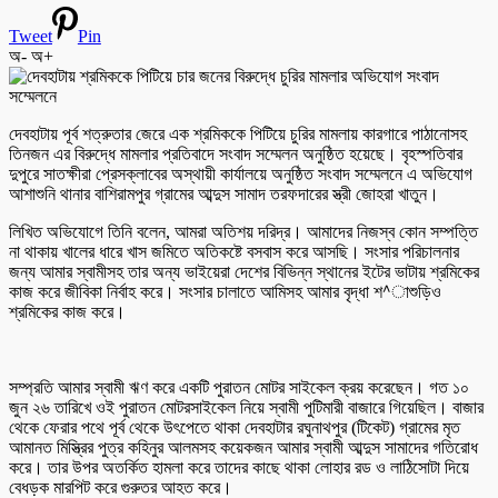
Tweet
Pin
অ-
অ+
দেবহাটায় পূর্ব শত্রুতার জেরে এক শ্রমিককে পিটিয়ে চুরির মামলায় কারগারে পাঠানোসহ
তিনজন এর বিরুদ্ধে মামলার প্রতিবাদে সংবাদ সম্মেলন অনুষ্ঠিত হয়েছে। বৃহস্পতিবার
দুপুরে সাতক্ষীরা প্রেসক্লাবের অস্থায়ী কার্যালয়ে অনুষ্ঠিত সংবাদ সম্মেলনে এ অভিযোগ
আশাশুনি থানার বাশিরামপুর গ্রামের আব্দুস সামাদ তরফদারের স্ত্রী জোহরা খাতুন।
লিখিত অভিযোগে তিনি বলেন, আমরা অতিশয় দরিদ্র। আমাদের নিজস্ব কোন সম্পত্তি
না থাকায় খালের ধারে খাস জমিতে অতিকষ্টে বসবাস করে আসছি। সংসার পরিচালনার
জন্য আমার স্বামীসহ তার অন্য ভাইয়েরা দেশের বিভিন্ন স্থানের ইটের ভাটায় শ্রমিকের
কাজ করে জীবিকা নির্বাহ করে। সংসার চালাতে আমিসহ আমার বৃদ্ধা শ^াশুড়িও
শ্রমিকের কাজ করে।
সম্প্রতি আমার স্বামী ঋণ করে একটি পুরাতন মোটর সাইকেল ক্রয় করেছেন। গত ১০
জুন ২৬ তারিখে ওই পুরাতন মোটরসাইকেল নিয়ে স্বামী পুটিমারী বাজারে গিয়েছিল। বাজার
থেকে ফেরার পথে পূর্ব থেকে উৎপেতে থাকা দেবহাটার রঘুনাথপুর (টিকেট) গ্রামের মৃত
আমানত মিস্ত্রির পুত্র কহিনুর আলমসহ কয়েকজন আমার স্বামী আব্দুস সামাদের গতিরোধ
করে। তার উপর অতর্কিত হামলা করে তাদের কাছে থাকা লোহার রড ও লাঠিসোটা দিয়ে
বেধড়ক মারপিট করে গুরুতর আহত করে।