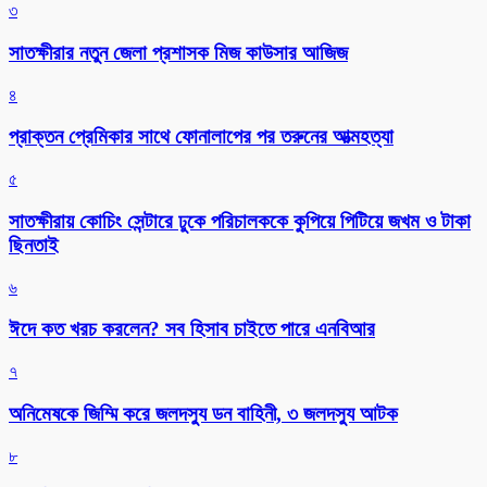
৩
সাতক্ষীরার নতুন জেলা প্রশাসক মিজ কাউসার আজিজ
৪
প্রাক্তন প্রেমিকার সাথে ফোনালাপের পর তরুনের আত্মহত্যা
৫
সাতক্ষীরায় কোচিং সেন্টারে ঢুকে পরিচালককে কুপিয়ে পিটিয়ে জখম ও টাকা
ছিনতাই
৬
ঈদে কত খরচ করলেন? সব হিসাব চাইতে পারে এনবিআর
৭
অনিমেষকে জিম্মি করে জলদস্যু ডন বাহিনী, ৩ জলদস্যু আটক
৮