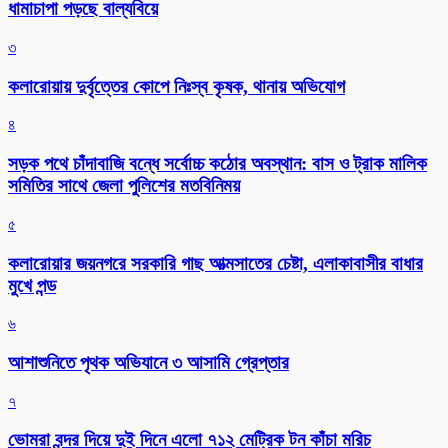
ধামাচাপা পড়ছে বাল্যবিয়ে
৩
কলারোয়ায় দুর্বৃত্তের কোপে নিঃস্ব কৃষক, থানায় অভিযোগ
৪
সড়ক পথে চাঁদাবাজি বন্ধে সর্বোচ্চ কঠোর অবস্থান: বাস ও ট্রাক মালিক
সমিতির সাথে জেলা পুলিশের মতবিনিময়
৫
কলারোয়ার জয়নগরে সরকারি গাছ আত্মসাতের চেষ্টা, এলাকাবাসীর বাধার
মুখে পন্ড
৬
আশাশুনিতে পৃথক অভিযানে ৩ আসামি গ্রেপ্তার
৭
ভোমরা বন্দর দিয়ে দুই দিনে এলো ৭১২ মেট্রিক টন কাঁচা মরিচ