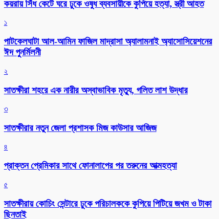
কয়রায় সিঁধ কেটে ঘরে ঢুকে ওষুধ ব্যবসায়ীকে কুপিয়ে হত্যা, স্ত্রী আহত
১
পাটকেলঘাটা আল-আমিন ফাজিল মাদ্রাসা অ্যালামনাই অ্যাসোসিয়েশনের
ঈদ পুনর্মিলনী
২
সাতক্ষীরা শহরে এক নারীর অস্বাভাবিক মৃত্যু, গলিত লাশ উদ্ধার
৩
সাতক্ষীরার নতুন জেলা প্রশাসক মিজ কাউসার আজিজ
৪
প্রাক্তন প্রেমিকার সাথে ফোনালাপের পর তরুনের আত্মহত্যা
৫
সাতক্ষীরায় কোচিং সেন্টারে ঢুকে পরিচালককে কুপিয়ে পিটিয়ে জখম ও টাকা
ছিনতাই