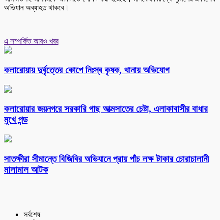
অভিযান অব্যাহত থাকবে।
এ সম্পর্কিত আরও খবর
কলারোয়ায় দুর্বৃত্তের কোপে নিঃস্ব কৃষক, থানায় অভিযোগ
কলারোয়ার জয়নগরে সরকারি গাছ আত্মসাতের চেষ্টা, এলাকাবাসীর বাধার
মুখে পন্ড
সাতক্ষীরা সীমান্তে বিজিবির অভিযানে প্রায় পাঁচ লক্ষ টাকার চোরাচালানী
মালামাল আটক
সর্বশেষ