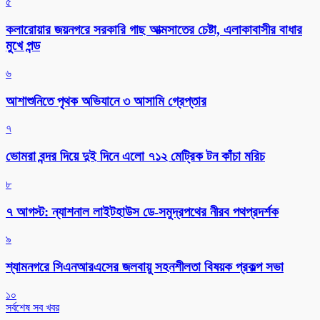
৫
কলারোয়ার জয়নগরে সরকারি গাছ আত্মসাতের চেষ্টা, এলাকাবাসীর বাধার
মুখে পন্ড
৬
আশাশুনিতে পৃথক অভিযানে ৩ আসামি গ্রেপ্তার
৭
ভোমরা বন্দর দিয়ে দুই দিনে এলো ৭১২ মেট্রিক টন কাঁচা মরিচ
৮
৭ আগস্ট: ন্যাশনাল লাইটহাউস ডে-সমুদ্রপথের নীরব পথপ্রদর্শক
৯
শ্যামনগরে সিএনআরএসের জলবায়ু সহনশীলতা বিষয়ক প্রকল্প সভা
১০
সর্বশেষ সব খবর