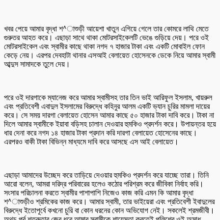
খবর পেয়ে আমার বৃদ্ধা শ^াশুড়ী আয়েশা খাতুন এগিয়ে গেলে তার কোমরে লাথি মেতে
গুরুতর আহত করে। এছাড়া সাথে থাকা মোটরসাইকেলটি ভেঙে গুড়িয়ে দেয়। পরে ওই
মোটরসাইকেল এবং স্বামীর কাছে থাকা নগদ ৭ হাজার টাকা এবং একটি মোবাইল ফোন
কেড়ে নেয়। এরপর দেবহাটা থানার এসআই বেলায়েত হোসেনকে ডেকে নিয়ে আমার স্বামী
আব্দুস সামাদকে তুলে দেয়।
পরে ওই দারগাকে ম্যানেজ করে আমার স্বামীসহ তার তিন ভাই আরিফুল ইসলাম, খায়রুল
এবং প্রতিবেশী এবাদুল ইসলামের বিরুদ্ধে কহিনুর আলম একটি ভ্যান চুরির মামলা দায়ের
করে। সে সময় দারগা বেলায়েত হোসেন আমার কাছে ৫০ হাজার টাকা দাবি করে। টাকা না
দিলে আমার স্বামীকে ইয়াবা বড়িসহ চালান দেওয়ার হুমকিও প্রদর্শন করে। উপায়ন্তর হয়ে
ধার দেনা করে নগদ ১৪ হাজার টাকা প্রদান করি দারগা বেলায়েত হোসেনের কাছে।
এরপরও বাকী টাকা বিভিন্ন মাধ্যমে দাবি করে আসছে এস আই বেলায়েত।
এছাড়া আমাদের উচ্ছেদ করে তাড়িয়ে দেওয়ার হুমকিও প্রদর্শন করে যাচ্ছে তারা। তিনি
আরো বলেন, আমরা দরিদ্র পরিবারের হলেও কঠোর পরিশ্রম করে জীবিকা নির্বাহ করি।
সংসার পরিচালনা করতে স্বামীর পাশাপাশি নিজেও কাজ করি এমন কি আমার বৃদ্ধা
শ^াশুড়ীও শ্রমিকের কাজ করে। আমার স্বামী, তার ভাইয়েরা এবং প্রতিবেশী ইবাদুলের
বিরুদ্ধে ইতোপূর্বে কখনো চুরি বা কোন ধরনের কোন অভিযোগ নেই। সকলেই শ্রমজীবী।
অথচ পূর্ব শত্রুতার জের ধরে আমার স্বামীকে শায়েস্তা করতেই পুলিশের ওই অসাধু