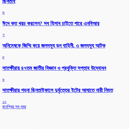
ছিনতাই
৬
ঈদে কত খরচ করলেন? সব হিসাব চাইতে পারে এনবিআর
৭
অনিমেষকে জিম্মি করে জলদস্যু ডন বাহিনী, ৩ জলদস্যু আটক
৮
সাতক্ষীরায় ৪৭তম জাতীয় বিজ্ঞান ও প্রযুক্তি সপ্তাহ উদ্বোধন
৯
সাতক্ষীরায় গহনা ছিনতাইকালে দুর্বৃত্তের ইটের আঘাতে নারী নিহত
১০
জনপ্রিয় সব খবর