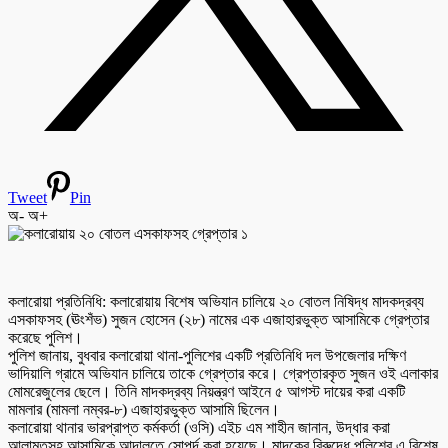
Tweet
Pin
অ-
অ+
কলারোয়া প্রতিনিধি: কলারোয়ায় বিশেষ অভিযান চালিয়ে ২০ বোতল নিষিদ্ধ মাদকদ্রব্য
এসকাফসহ (ঊংশঁভ) সুজন হোসেন (২৮) নামের এক এজাহারভুক্ত আসামিকে গ্রেপ্তার
করেছে পুলিশ।
পুলিশ জানায়, বুধবার কলারোয়া থানা-পুলিশের একটি প্রতিনিধি দল উপজেলার দক্ষিণ
ভাদিয়ালি গ্রামে অভিযান চালিয়ে তাকে গ্রেপ্তার করে। গ্রেপ্তারকৃত সুজন ওই এলাকার
মোমরেজুলের ছেলে। তিনি মাদকদ্রব্য নিয়ন্ত্রণ আইনে ৫ আগস্ট দায়ের করা একটি
মামলার (মামলা নম্বর-৮) এজাহারভুক্ত আসামি ছিলেন।
কলারোয়া থানার ভারপ্রাপ্ত কর্মকর্তা (ওসি) এইচ এম শাহীন জানান, উদ্ধার করা
আলামতসহ আসামিকে আদালতে সোপর্দ করা হয়েছে। মাদকের বিরুদ্ধে পুলিশের এ বিশেষ