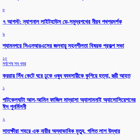
৮
৭ আগস্ট: ন্যাশনাল লাইটহাউস ডে-সমুদ্রপথের নীরব পথপ্রদর্শক
৯
শ্যামনগরে সিএনআরএসের জলবায়ু সহনশীলতা বিষয়ক প্রকল্প সভা
১০
সর্বশেষ সব খবর
কয়রায় সিঁধ কেটে ঘরে ঢুকে ওষুধ ব্যবসায়ীকে কুপিয়ে হত্যা, স্ত্রী আহত
১
পাটকেলঘাটা আল-আমিন ফাজিল মাদ্রাসা অ্যালামনাই অ্যাসোসিয়েশনের
ঈদ পুনর্মিলনী
২
সাতক্ষীরা শহরে এক নারীর অস্বাভাবিক মৃত্যু, গলিত লাশ উদ্ধার