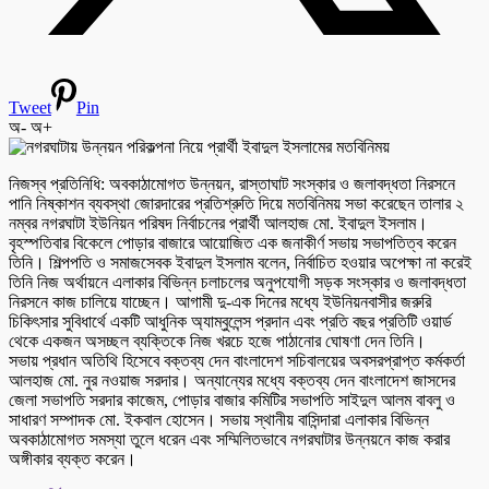
Tweet
Pin
অ-
অ+
নিজস্ব প্রতিনিধি: অবকাঠামোগত উন্নয়ন, রাস্তাঘাট সংস্কার ও জলাবদ্ধতা নিরসনে
পানি নিষ্কাশন ব্যবস্থা জোরদারের প্রতিশ্রুতি দিয়ে মতবিনিময় সভা করেছেন তালার ২
নম্বর নগরঘাটা ইউনিয়ন পরিষদ নির্বাচনের প্রার্থী আলহাজ মো. ইবাদুল ইসলাম।
বৃহস্পতিবার বিকেলে পোড়ার বাজারে আয়োজিত এক জনাকীর্ণ সভায় সভাপতিত্ব করেন
তিনি। শিল্পপতি ও সমাজসেবক ইবাদুল ইসলাম বলেন, নির্বাচিত হওয়ার অপেক্ষা না করেই
তিনি নিজ অর্থায়নে এলাকার বিভিন্ন চলাচলের অনুপযোগী সড়ক সংস্কার ও জলাবদ্ধতা
নিরসনে কাজ চালিয়ে যাচ্ছেন। আগামী দু-এক দিনের মধ্যে ইউনিয়নবাসীর জরুরি
চিকিৎসার সুবিধার্থে একটি আধুনিক অ্যাম্বুলেন্স প্রদান এবং প্রতি বছর প্রতিটি ওয়ার্ড
থেকে একজন অসচ্ছল ব্যক্তিকে নিজ খরচে হজে পাঠানোর ঘোষণা দেন তিনি।
সভায় প্রধান অতিথি হিসেবে বক্তব্য দেন বাংলাদেশ সচিবালয়ের অবসরপ্রাপ্ত কর্মকর্তা
আলহাজ মো. নুর নওয়াজ সরদার। অন্যান্যের মধ্যে বক্তব্য দেন বাংলাদেশ জাসদের
জেলা সভাপতি সরদার কাজেম, পোড়ার বাজার কমিটির সভাপতি সাইদুল আলম বাবলু ও
সাধারণ সম্পাদক মো. ইকবাল হোসেন। সভায় স্থানীয় বাসিন্দারা এলাকার বিভিন্ন
অবকাঠামোগত সমস্যা তুলে ধরেন এবং সম্মিলিতভাবে নগরঘাটার উন্নয়নে কাজ করার
অঙ্গীকার ব্যক্ত করেন।