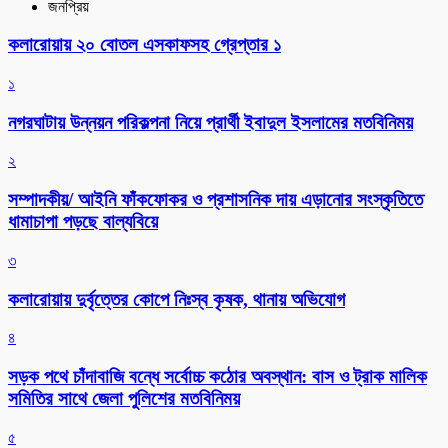
জনপ্রিয়
কলারোয়ায় ২০ বোতল এসকাফসহ গ্রেপ্তার ১
১
নগরঘাটায় উন্নয়ন পরিকল্পনা নিয়ে প্রার্থী ইবাদুল ইসলামের মতবিনিময়
২
সম্পাদকীয়/ আইনি ফাঁকফোকর ও প্রশাসনিক দায় এড়ানোর সংস্কৃতিতে
ধামাচাপা পড়ছে বাল্যবিয়ে
৩
কলারোয়ায় দুর্বৃত্তের কোপে নিঃস্ব কৃষক, থানায় অভিযোগ
৪
সড়ক পথে চাঁদাবাজি বন্ধে সর্বোচ্চ কঠোর অবস্থান: বাস ও ট্রাক মালিক
সমিতির সাথে জেলা পুলিশের মতবিনিময়
৫