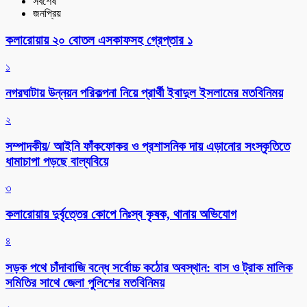
সর্বশেষ
জনপ্রিয়
কলারোয়ায় ২০ বোতল এসকাফসহ গ্রেপ্তার ১
১
নগরঘাটায় উন্নয়ন পরিকল্পনা নিয়ে প্রার্থী ইবাদুল ইসলামের মতবিনিময়
২
সম্পাদকীয়/ আইনি ফাঁকফোকর ও প্রশাসনিক দায় এড়ানোর সংস্কৃতিতে
ধামাচাপা পড়ছে বাল্যবিয়ে
৩
কলারোয়ায় দুর্বৃত্তের কোপে নিঃস্ব কৃষক, থানায় অভিযোগ
৪
সড়ক পথে চাঁদাবাজি বন্ধে সর্বোচ্চ কঠোর অবস্থান: বাস ও ট্রাক মালিক
সমিতির সাথে জেলা পুলিশের মতবিনিময়