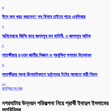
৬
ঈদে কত খরচ করলেন? সব হিসাব চাইতে পারে এনবিআর
৭
অনিমেষকে জিম্মি করে জলদস্যু ডন বাহিনী, ৩ জলদস্যু আটক
৮
সাতক্ষীরায় ৪৭তম জাতীয় বিজ্ঞান ও প্রযুক্তি সপ্তাহ উদ্বোধন
৯
সাতক্ষীরায় গহনা ছিনতাইকালে দুর্বৃত্তের ইটের আঘাতে নারী নিহত
১০
জনপ্রিয় সব খবর
নগরঘাটায় উন্নয়ন পরিকল্পনা নিয়ে প্রার্থী ইবাদুল ইসলামের
মতবিনিময়