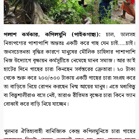
পলাশ কর্মকার, কপিলমুনি (পাইকগাছা):
চাল, ডালসহ
নিত্যপণ্যের পাশাপাশি অন্ততঃ একটি করে গাছ যেন চাই…..চাই।
জনসচেতনতা বৃদ্ধির কারণে মানুষের মৌলিক চাহিদার পাশাপাশি
নিজ উদ্যোগে বৃক্ষায়ন কর্মসূচীতে নেমেছে মানব সমাজ। আর তা’ই
হাটের দিনে গাছের চারা কিনছেন সর্বস্তরের ক্রেতারা। ২০ টাকা
থেকে শুরু করে ২০০/৩০০ টাকায় একটি গাছের চারা সংগ্রহ করে
তা বাড়িতে নিয়ে রোপন করছেন নিন্ম আয়ের মানুষ। এতে মধ্যবিত্ত্ব
বা বিত্ত্বশালীরাও বসে নেই, তারাও রীতিমত বৃক্ষের চারা কিনে ভ্যান
বোঝাই করে বাড়ি নিয়ে যাচ্ছেন।
খুলনার ঐতিহ্যবাহী বানিজ্যিক কেন্দ্র কপিলমুনিতে চারা গাছের