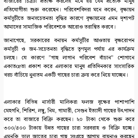
বাজারের চিত্রটা প্রত্যক্ষ করলেই মনে হয় যেন প্রত্যেক মানুষ
প্রতিযোগীতা শুরু করেছেন। পরিবেশবিদরা মনে করেন, বৃক্ষায়ন
কর্মসূচীতে জনসচেতনতা বৃদ্ধির কারণে বৃক্ষায়নের এমন দৃশ্যপট
আমাদের সামাজিক পরিবেশকে আরোও তরান্বিত করবে।
জানাগেছে, সরকারের বনায়ন কর্মসূচীর আওতায় বৃক্ষরোপন
কর্মসূচী ও জন-সচেতনতা বৃদ্ধিতে তৃণমূল পর্যায় এর কার্যক্রম
চলছে। যে কারণে ”গাছ লাগান পরিবেশ বাঁচান” শোগানে
একাতœতা প্রকাশ করে এলাকার মানুষ প্রতিদিনকার সাংসারিক
খরচ বাঁচিয়ে নুন্যতম একটি গাছের চারা ক্রয় করে নিয়ে যাচ্ছেন।
এলাকার বিভিন্ন নার্সারী মালিকরা ফলজ বৃক্ষের পাশাপাশি
মেহগনি, শিরিশ, লম্বু, নিম, গামারী, সেগুন ইত্যাদী গাছের উৎপাদন
করে তা বাজারে বিক্রি করছেন। ২০ টাকা থেকে শুরু করে
৩০০/৪০০ টাকায় উন্নত গাছের চারা সরবরাহ ও বিক্রি হচ্ছে।
এমনকি ভাল জাতের চারা গাছ সংগ্রহে আগাম বায়নাও করছেন