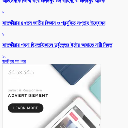
অনিমেষকে জিম্মি করে জলদস্যু ডন বাহিনী, ৩ জলদস্যু আটক
৮
সাতক্ষীরায় ৪৭তম জাতীয় বিজ্ঞান ও প্রযুক্তি সপ্তাহ উদ্বোধন
৯
সাতক্ষীরায় গহনা ছিনতাইকালে দুর্বৃত্তের ইটের আঘাতে নারী নিহত
১০
জনপ্রিয় সব খবর