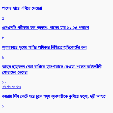
পাসের হারে এগিয়ে মেয়েরা
৭
এসএসসি পরীক্ষার ফল প্রকাশ, পাসের হার ৬২.২৫ শতাংশ
৮
শ্যামনগরে সুপেয় পানির অধিকার নিশ্চিতে হাইকোর্টের রুল
৯
আহত ছাত্রদল নেতা বাপ্পিকে হাসপাতালে দেখতে গেলেন আইনজীবী
ফোরামের নেতারা
১০
সর্বশেষ সব খবর
কয়রায় সিঁধ কেটে ঘরে ঢুকে ওষুধ ব্যবসায়ীকে কুপিয়ে হত্যা, স্ত্রী আহত
১