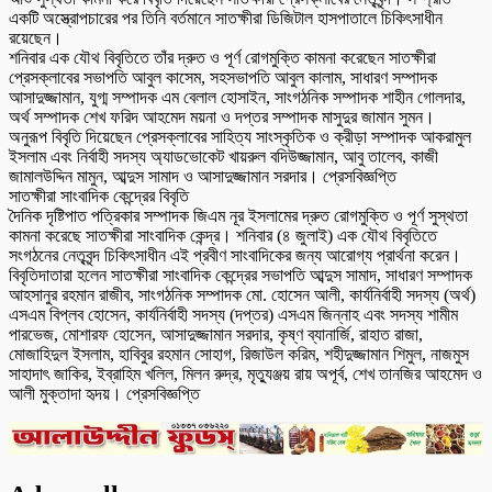
একটি অস্ত্রোপচারের পর তিনি বর্তমানে সাতক্ষীরা ডিজিটাল হাসপাতালে চিকিৎসাধীন
রয়েছেন।
শনিবার এক যৌথ বিবৃতিতে তাঁর দ্রুত ও পূর্ণ রোগমুক্তি কামনা করেছেন সাতক্ষীরা
প্রেসক্লাবের সভাপতি আবুল কাসেম, সহসভাপতি আবুল কালাম, সাধারণ সম্পাদক
আসাদুজ্জামান, যুগ্ম সম্পাদক এম বেলাল হোসাইন, সাংগঠনিক সম্পাদক শাহীন গোলদার,
অর্থ সম্পাদক শেখ ফরিদ আহমেদ ময়না ও দপ্তর সম্পাদক মাসুদুর জামান সুমন।
অনুরূপ বিবৃতি দিয়েছেন প্রেসক্লাবের সাহিত্য সাংস্কৃতিক ও ক্রীড়া সম্পাদক আকরামুল
ইসলাম এবং নির্বাহী সদস্য অ্যাডভোকেট খায়রুল বদিউজ্জামান, আবু তালেব, কাজী
জামালউদ্দিন মামুন, আব্দুস সামাদ ও আসাদুজ্জামান সরদার। প্রেসবিজ্ঞপ্তি
সাতক্ষীরা সাংবাদিক কেন্দ্রের বিবৃতি
দৈনিক দৃষ্টিপাত পত্রিকার সম্পাদক জিএম নূর ইসলামের দ্রুত রোগমুক্তি ও পূর্ণ সুস্থতা
কামনা করেছে সাতক্ষীরা সাংবাদিক কেন্দ্র। শনিবার (৪ জুলাই) এক যৌথ বিবৃতিতে
সংগঠনের নেতৃবৃন্দ চিকিৎসাধীন এই প্রবীণ সাংবাদিকের জন্য আরোগ্য প্রার্থনা করেন।
বিবৃতিদাতারা হলেন সাতক্ষীরা সাংবাদিক কেন্দ্রের সভাপতি আব্দুস সামাদ, সাধারণ সম্পাদক
আহসানুর রহমান রাজীব, সাংগঠনিক সম্পাদক মো. হোসেন আলী, কার্যনির্বাহী সদস্য (অর্থ)
এসএম বিপ্লব হোসেন, কার্যনির্বাহী সদস্য (দপ্তর) এসএম জিন্নাহ এবং সদস্য শামীম
পারভেজ, মোশারফ হোসেন, আসাদুজ্জামান সরদার, কৃষ্ণ ব্যানার্জি, রাহাত রাজা,
মোজাহিদুল ইসলাম, হাবিবুর রহমান সোহাগ, রিজাউল করিম, শহীদুজ্জামান শিমুল, নাজমুস
সাহাদাৎ জাকির, ইব্রাহিম খলিল, মিলন রুদ্র, মৃত্যুঞ্জয় রায় অপূর্ব, শেখ তানজির আহমেদ ও
আলী মুক্তাদা হৃদয়। প্রেসবিজ্ঞপ্তি