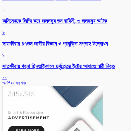
৭
অনিমেষকে জিম্মি করে জলদস্যু ডন বাহিনী, ৩ জলদস্যু আটক
৮
সাতক্ষীরায় ৪৭তম জাতীয় বিজ্ঞান ও প্রযুক্তি সপ্তাহ উদ্বোধন
৯
সাতক্ষীরায় গহনা ছিনতাইকালে দুর্বৃত্তের ইটের আঘাতে নারী নিহত
১০
জনপ্রিয় সব খবর