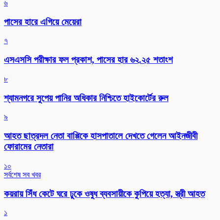
৬
পাসের হারে এগিয়ে মেয়েরা
৭
এসএসসি পরীক্ষার ফল প্রকাশ, পাসের হার ৬২.২৫ শতাংশ
৮
শ্যামনগরে সুপেয় পানির অধিকার নিশ্চিতে হাইকোর্টের রুল
৯
আহত ছাত্রদল নেতা বাপ্পিকে হাসপাতালে দেখতে গেলেন আইনজীবী
ফোরামের নেতারা
১০
সর্বশেষ সব খবর
কয়রায় সিঁধ কেটে ঘরে ঢুকে ওষুধ ব্যবসায়ীকে কুপিয়ে হত্যা, স্ত্রী আহত
১