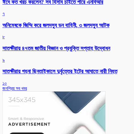
ঈদে কত খরচ করলেন? সব হিসাব চাইতে পারে এনবিআর
৭
অনিমেষকে জিম্মি করে জলদস্যু ডন বাহিনী, ৩ জলদস্যু আটক
৮
সাতক্ষীরায় ৪৭তম জাতীয় বিজ্ঞান ও প্রযুক্তি সপ্তাহ উদ্বোধন
৯
সাতক্ষীরায় গহনা ছিনতাইকালে দুর্বৃত্তের ইটের আঘাতে নারী নিহত
১০
জনপ্রিয় সব খবর