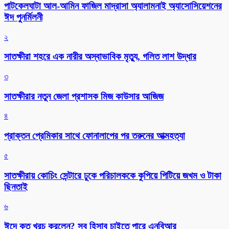
পাটকেলঘাটা আল-আমিন ফাজিল মাদ্রাসা অ্যালামনাই অ্যাসোসিয়েশনের
ঈদ পুনর্মিলনী
২
সাতক্ষীরা শহরে এক নারীর অস্বাভাবিক মৃত্যু, গলিত লাশ উদ্ধার
৩
সাতক্ষীরার নতুন জেলা প্রশাসক মিজ কাউসার আজিজ
৪
প্রাক্তন প্রেমিকার সাথে ফোনালাপের পর তরুনের আত্মহত্যা
৫
সাতক্ষীরায় কোচিং সেন্টারে ঢুকে পরিচালককে কুপিয়ে পিটিয়ে জখম ও টাকা
ছিনতাই
৬
ঈদে কত খরচ করলেন? সব হিসাব চাইতে পারে এনবিআর