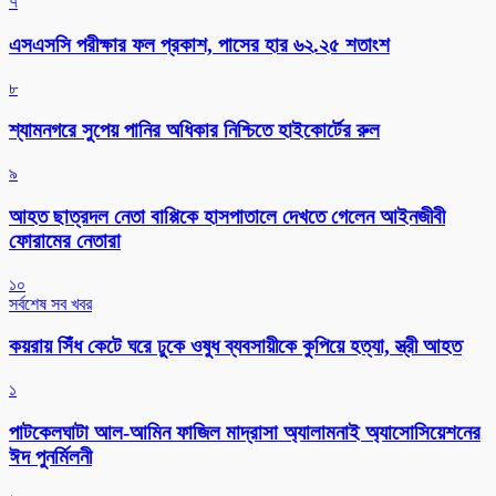
৭
এসএসসি পরীক্ষার ফল প্রকাশ, পাসের হার ৬২.২৫ শতাংশ
৮
শ্যামনগরে সুপেয় পানির অধিকার নিশ্চিতে হাইকোর্টের রুল
৯
আহত ছাত্রদল নেতা বাপ্পিকে হাসপাতালে দেখতে গেলেন আইনজীবী
ফোরামের নেতারা
১০
সর্বশেষ সব খবর
কয়রায় সিঁধ কেটে ঘরে ঢুকে ওষুধ ব্যবসায়ীকে কুপিয়ে হত্যা, স্ত্রী আহত
১
পাটকেলঘাটা আল-আমিন ফাজিল মাদ্রাসা অ্যালামনাই অ্যাসোসিয়েশনের
ঈদ পুনর্মিলনী