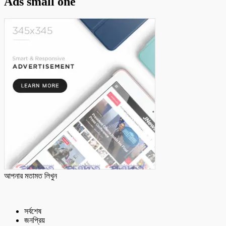
Ads small one
আপনার মতামত লিখুন
সর্বশেষ
জনপ্রিয়