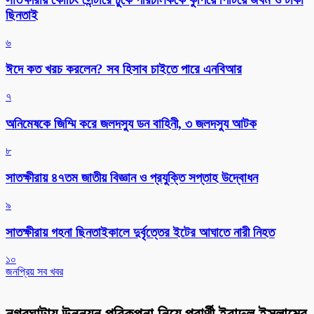
ছিনতাই
৬
ঈদে কত খরচ করলেন? সব হিসাব চাইতে পারে এনবিআর
৭
অনিমেষকে জিম্মি করে জলদস্যু ডন বাহিনী, ৩ জলদস্যু আটক
৮
সাতক্ষীরায় ৪৭তম জাতীয় বিজ্ঞান ও প্রযুক্তি সপ্তাহ উদ্বোধন
৯
সাতক্ষীরায় গহনা ছিনতাইকালে দুর্বৃত্তের ইটের আঘাতে নারী নিহত
১০
জনপ্রিয় সব খবর