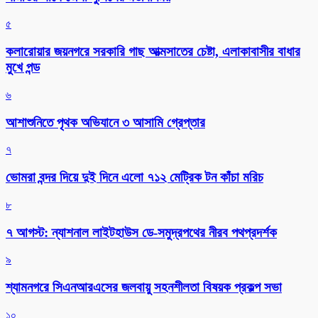
৫
কলারোয়ার জয়নগরে সরকারি গাছ আত্মসাতের চেষ্টা, এলাকাবাসীর বাধার
মুখে পন্ড
৬
আশাশুনিতে পৃথক অভিযানে ৩ আসামি গ্রেপ্তার
৭
ভোমরা বন্দর দিয়ে দুই দিনে এলো ৭১২ মেট্রিক টন কাঁচা মরিচ
৮
৭ আগস্ট: ন্যাশনাল লাইটহাউস ডে-সমুদ্রপথের নীরব পথপ্রদর্শক
৯
শ্যামনগরে সিএনআরএসের জলবায়ু সহনশীলতা বিষয়ক প্রকল্প সভা
১০