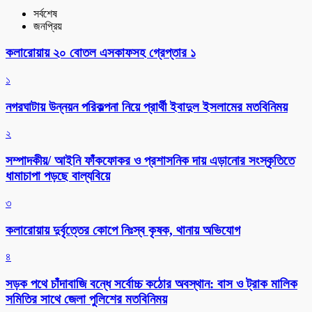
সর্বশেষ
জনপ্রিয়
কলারোয়ায় ২০ বোতল এসকাফসহ গ্রেপ্তার ১
১
নগরঘাটায় উন্নয়ন পরিকল্পনা নিয়ে প্রার্থী ইবাদুল ইসলামের মতবিনিময়
২
সম্পাদকীয়/ আইনি ফাঁকফোকর ও প্রশাসনিক দায় এড়ানোর সংস্কৃতিতে
ধামাচাপা পড়ছে বাল্যবিয়ে
৩
কলারোয়ায় দুর্বৃত্তের কোপে নিঃস্ব কৃষক, থানায় অভিযোগ
৪
সড়ক পথে চাঁদাবাজি বন্ধে সর্বোচ্চ কঠোর অবস্থান: বাস ও ট্রাক মালিক
সমিতির সাথে জেলা পুলিশের মতবিনিময়