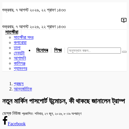
শুক্রবার, ৭ আগস্ট ২০২৬, ২২ শ্রাবণ ১৪৩৩
শুক্রবার, ৭ আগস্ট ২০২৬, ২২ শ্রাবণ ১৪৩৩
সাতক্ষীরা
সাতক্ষীরা সদর
কলারোয়া
তালা
বিনোদন
শিক্ষা
খেলাধুলা
জাতীয়
খুলনা
যশোর
দেবহাটা
আশাশুনি
কালিগঞ্জ
শ্যামনগর
প্রচ্ছদ
আন্তর্জাতিক
নতুন মার্কিন পাসপোর্ট উন্মোচন, কী থাকছে জানালেন ট্রাম্প
ডেস্ক নিউজ
প্রকাশিত: শনিবার, ২৭ জুন, ২০২৬, ৮:৩৯ অপরাহ্ণ
Facebook