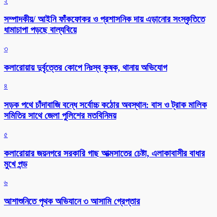
২
সম্পাদকীয়/ আইনি ফাঁকফোকর ও প্রশাসনিক দায় এড়ানোর সংস্কৃতিতে
ধামাচাপা পড়ছে বাল্যবিয়ে
৩
কলারোয়ায় দুর্বৃত্তের কোপে নিঃস্ব কৃষক, থানায় অভিযোগ
৪
সড়ক পথে চাঁদাবাজি বন্ধে সর্বোচ্চ কঠোর অবস্থান: বাস ও ট্রাক মালিক
সমিতির সাথে জেলা পুলিশের মতবিনিময়
৫
কলারোয়ার জয়নগরে সরকারি গাছ আত্মসাতের চেষ্টা, এলাকাবাসীর বাধার
মুখে পন্ড
৬
আশাশুনিতে পৃথক অভিযানে ৩ আসামি গ্রেপ্তার