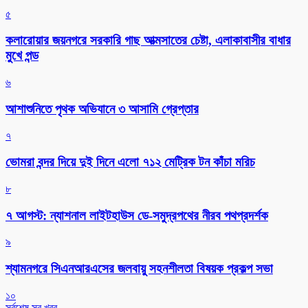
৫
কলারোয়ার জয়নগরে সরকারি গাছ আত্মসাতের চেষ্টা, এলাকাবাসীর বাধার
মুখে পন্ড
৬
আশাশুনিতে পৃথক অভিযানে ৩ আসামি গ্রেপ্তার
৭
ভোমরা বন্দর দিয়ে দুই দিনে এলো ৭১২ মেট্রিক টন কাঁচা মরিচ
৮
৭ আগস্ট: ন্যাশনাল লাইটহাউস ডে-সমুদ্রপথের নীরব পথপ্রদর্শক
৯
শ্যামনগরে সিএনআরএসের জলবায়ু সহনশীলতা বিষয়ক প্রকল্প সভা
১০
সর্বশেষ সব খবর