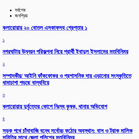
সর্বশেষ
জনপ্রিয়
কলারোয়ায় ২০ বোতল এসকাফসহ গ্রেপ্তার ১
১
নগরঘাটায় উন্নয়ন পরিকল্পনা নিয়ে প্রার্থী ইবাদুল ইসলামের মতবিনিময়
২
সম্পাদকীয়/ আইনি ফাঁকফোকর ও প্রশাসনিক দায় এড়ানোর সংস্কৃতিতে
ধামাচাপা পড়ছে বাল্যবিয়ে
৩
কলারোয়ায় দুর্বৃত্তের কোপে নিঃস্ব কৃষক, থানায় অভিযোগ
৪
সড়ক পথে চাঁদাবাজি বন্ধে সর্বোচ্চ কঠোর অবস্থান: বাস ও ট্রাক মালিক
সমিতির সাথে জেলা পুলিশের মতবিনিময়