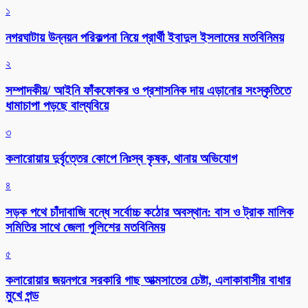
১
নগরঘাটায় উন্নয়ন পরিকল্পনা নিয়ে প্রার্থী ইবাদুল ইসলামের মতবিনিময়
২
সম্পাদকীয়/ আইনি ফাঁকফোকর ও প্রশাসনিক দায় এড়ানোর সংস্কৃতিতে
ধামাচাপা পড়ছে বাল্যবিয়ে
৩
কলারোয়ায় দুর্বৃত্তের কোপে নিঃস্ব কৃষক, থানায় অভিযোগ
৪
সড়ক পথে চাঁদাবাজি বন্ধে সর্বোচ্চ কঠোর অবস্থান: বাস ও ট্রাক মালিক
সমিতির সাথে জেলা পুলিশের মতবিনিময়
৫
কলারোয়ার জয়নগরে সরকারি গাছ আত্মসাতের চেষ্টা, এলাকাবাসীর বাধার
মুখে পন্ড