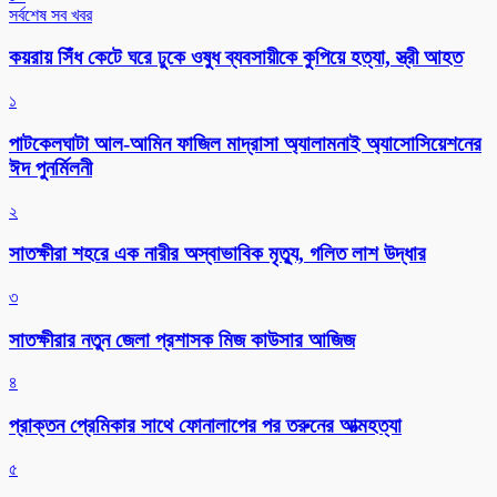
সর্বশেষ সব খবর
কয়রায় সিঁধ কেটে ঘরে ঢুকে ওষুধ ব্যবসায়ীকে কুপিয়ে হত্যা, স্ত্রী আহত
১
পাটকেলঘাটা আল-আমিন ফাজিল মাদ্রাসা অ্যালামনাই অ্যাসোসিয়েশনের
ঈদ পুনর্মিলনী
২
সাতক্ষীরা শহরে এক নারীর অস্বাভাবিক মৃত্যু, গলিত লাশ উদ্ধার
৩
সাতক্ষীরার নতুন জেলা প্রশাসক মিজ কাউসার আজিজ
৪
প্রাক্তন প্রেমিকার সাথে ফোনালাপের পর তরুনের আত্মহত্যা
৫