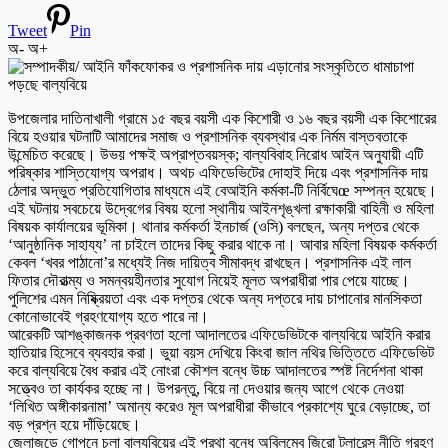
Tweet
Pin
অ-
অ+
উপজেলার দাতিনাখালী গ্রামে ১৫ বছর বয়সী এক কিশোরী ও ১৬ বছর বয়সী এক কিশোরের
বিয়ে হওয়ার ঘটনাটি আমাদের সমাজ ও প্রশাসনিক ব্যবস্থার এক নির্মম বাস্তবতাকে
উন্মেচিত করেছে। উভয় পক্ষই অপ্রাপ্তবয়স্ক; বাল্যবিবাহ নিরোধ আইন অনুযায়ী এটি
পরিষ্কার শাস্তিযোগ্য অপরাধ। অথচ এফিডেভিটের দোহাই দিয়ে এবং প্রশাসনিক দায়
ঠেলার অদ্ভুত প্রতিযোগিতার মাধ্যমে এই বেআইনি কর্মকা-টি নির্বিঘেœ সম্পন্ন হয়েছে।
এই ঘটনায় সবচেয়ে উদ্বেগের বিষয় হলো স্থানীয় আইনশৃঙ্খলা রক্ষাকারী বাহিনী ও মহিলা
বিষয়ক কার্যালয়ের ভূমিকা। থানার কর্মকর্তা ইনচার্জ (ওসি) বলছেন, অন্য দপ্তর থেকে
‘আনুষ্ঠানিক সাহায্য’ না চাইলে তাদের কিছু করার থাকে না। আবার মহিলা বিষয়ক কর্মকর্তা
কেবল ‘খবর পাঠানো’র মধ্যেই নিজ দায়িত্ব সীমাবদ্ধ রাখছেন। প্রশাসনিক এই লাল
ফিতার দৌরাত্ম্য ও সমন্বয়হীনতার সুযোগ নিয়েই মূলত অপরাধীরা পার পেয়ে যাচ্ছে।
পুলিশের এমন নিষ্ক্রিয়তা এবং এক দপ্তর থেকে অন্য দপ্তরে দায় চাপানোর মানসিকতা
কোনোভাবেই গ্রহণযোগ্য হতে পারে না।
আরেকটি আশঙ্কাজনক প্রবণতা হলো আদালতের এফিডেভিটকে বাল্যবিয়ে আইনি করার
হাতিয়ার হিসেবে ব্যবহার করা। ভুয়া বয়স দেখিয়ে কিংবা জাল নথির ভিত্তিতে এফিডেভিট
করে বাল্যবিয়ে বৈধ করার এই নোংরা কৌশল বন্ধে উচ্চ আদালতের স্পষ্ট নির্দেশনা থাকা
সত্ত্বেও তা কার্যকর হচ্ছে না। উপরন্তু, বিয়ে না দেওয়ার জন্য আগে থেকে নেওয়া
‘লিখিত অঙ্গীকারনামা’ অমান্য করেও মূল অপরাধীরা কীভাবে প্রকাশ্যে ঘুরে বেড়াচ্ছে, তা
বড় প্রশ্ন হয়ে দাঁড়িয়েছে।
জেলাজুড়ে গোপনে চলা বাল্যবিয়ের এই প্রথা বন্ধে অবিলম্বে জিরো টলারেন্স নীতি গ্রহণ