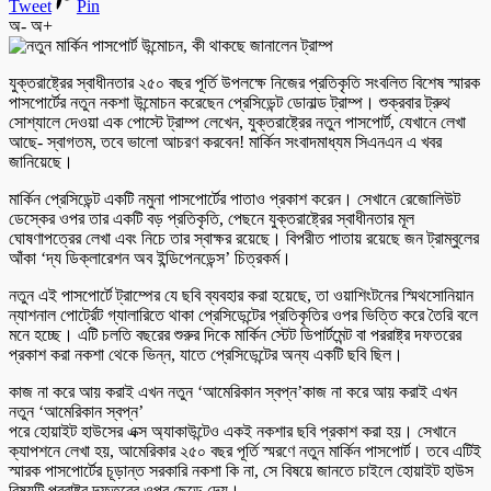
Tweet
Pin
অ-
অ+
যুক্তরাষ্ট্রের স্বাধীনতার ২৫০ বছর পূর্তি উপলক্ষে নিজের প্রতিকৃতি সংবলিত বিশেষ স্মারক
পাসপোর্টের নতুন নকশা উন্মোচন করেছেন প্রেসিডেন্ট ডোনাল্ড ট্রাম্প। শুক্রবার ট্রুথ
সোশ্যালে দেওয়া এক পোস্টে ট্রাম্প লেখেন, যুক্তরাষ্ট্রের নতুন পাসপোর্ট, যেখানে লেখা
আছে- স্বাগতম, তবে ভালো আচরণ করবেন! মার্কিন সংবাদমাধ্যম সিএনএন এ খবর
জানিয়েছে।
মার্কিন প্রেসিডেন্ট একটি নমুনা পাসপোর্টের পাতাও প্রকাশ করেন। সেখানে রেজোলিউট
ডেস্কের ওপর তার একটি বড় প্রতিকৃতি, পেছনে যুক্তরাষ্ট্রের স্বাধীনতার মূল
ঘোষণাপত্রের লেখা এবং নিচে তার স্বাক্ষর রয়েছে। বিপরীত পাতায় রয়েছে জন ট্রাম্বুলের
আঁকা ‘দ্য ডিক্লারেশন অব ইন্ডিপেনডেন্স’ চিত্রকর্ম।
নতুন এই পাসপোর্টে ট্রাম্পের যে ছবি ব্যবহার করা হয়েছে, তা ওয়াশিংটনের স্মিথসোনিয়ান
ন্যাশনাল পোর্ট্রেট গ্যালারিতে থাকা প্রেসিডেন্টের প্রতিকৃতির ওপর ভিত্তি করে তৈরি বলে
মনে হচ্ছে। এটি চলতি বছরের শুরুর দিকে মার্কিন স্টেট ডিপার্টমেন্ট বা পররাষ্ট্র দফতরের
প্রকাশ করা নকশা থেকে ভিন্ন, যাতে প্রেসিডেন্টের অন্য একটি ছবি ছিল।
কাজ না করে আয় করাই এখন নতুন ‘আমেরিকান স্বপ্ন’কাজ না করে আয় করাই এখন
নতুন ‘আমেরিকান স্বপ্ন’
পরে হোয়াইট হাউসের এক্স অ্যাকাউন্টেও একই নকশার ছবি প্রকাশ করা হয়। সেখানে
ক্যাপশনে লেখা হয়, আমেরিকার ২৫০ বছর পূর্তি স্মরণে নতুন মার্কিন পাসপোর্ট। তবে এটিই
স্মারক পাসপোর্টের চূড়ান্ত সরকারি নকশা কি না, সে বিষয়ে জানতে চাইলে হোয়াইট হাউস
বিষয়টি পররাষ্ট্র দফতরের ওপর ছেড়ে দেয়।