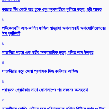
কয়রায় সিঁধ কেটে ঘরে ঢুকে ওষুধ ব্যবসায়ীকে কুপিয়ে হত্যা, স্ত্রী আহত
১
পাটকেলঘাটা আল-আমিন ফাজিল মাদ্রাসা অ্যালামনাই অ্যাসোসিয়েশনের
ঈদ পুনর্মিলনী
২
সাতক্ষীরা শহরে এক নারীর অস্বাভাবিক মৃত্যু, গলিত লাশ উদ্ধার
৩
সাতক্ষীরার নতুন জেলা প্রশাসক মিজ কাউসার আজিজ
৪
প্রাক্তন প্রেমিকার সাথে ফোনালাপের পর তরুনের আত্মহত্যা
৫
সাতক্ষীরায় কোচিং সেন্টারে ঢুকে পরিচালককে কুপিয়ে পিটিয়ে জখম ও টাকা