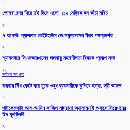
৭
ভোমরা বন্দর দিয়ে দুই দিনে এলো ৭১২ মেট্রিক টন কাঁচা মরিচ
৮
৭ আগস্ট: ন্যাশনাল লাইটহাউস ডে-সমুদ্রপথের নীরব পথপ্রদর্শক
৯
শ্যামনগরে সিএনআরএসের জলবায়ু সহনশীলতা বিষয়ক প্রকল্প সভা
১০
সর্বশেষ সব খবর
কয়রায় সিঁধ কেটে ঘরে ঢুকে ওষুধ ব্যবসায়ীকে কুপিয়ে হত্যা, স্ত্রী আহত
১
পাটকেলঘাটা আল-আমিন ফাজিল মাদ্রাসা অ্যালামনাই অ্যাসোসিয়েশনের
ঈদ পুনর্মিলনী
২