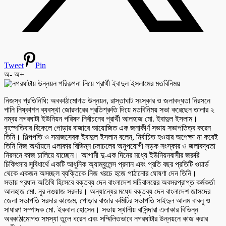
Tweet
Pin
অ-
অ+
নিজস্ব প্রতিনিধি: অবকাঠামোগত উন্নয়ন, রাস্তাঘাট সংস্কার ও জলাবদ্ধতা নিরসনে
পানি নিষ্কাশন ব্যবস্থা জোরদারের প্রতিশ্রুতি দিয়ে মতবিনিময় সভা করেছেন তালার ২
নম্বর নগরঘাটা ইউনিয়ন পরিষদ নির্বাচনের প্রার্থী আলহাজ মো. ইবাদুল ইসলাম।
বৃহস্পতিবার বিকেলে পোড়ার বাজারে আয়োজিত এক জনাকীর্ণ সভায় সভাপতিত্ব করেন
তিনি। শিল্পপতি ও সমাজসেবক ইবাদুল ইসলাম বলেন, নির্বাচিত হওয়ার অপেক্ষা না করেই
তিনি নিজ অর্থায়নে এলাকার বিভিন্ন চলাচলের অনুপযোগী সড়ক সংস্কার ও জলাবদ্ধতা
নিরসনে কাজ চালিয়ে যাচ্ছেন। আগামী দু-এক দিনের মধ্যে ইউনিয়নবাসীর জরুরি
চিকিৎসার সুবিধার্থে একটি আধুনিক অ্যাম্বুলেন্স প্রদান এবং প্রতি বছর প্রতিটি ওয়ার্ড
থেকে একজন অসচ্ছল ব্যক্তিকে নিজ খরচে হজে পাঠানোর ঘোষণা দেন তিনি।
সভায় প্রধান অতিথি হিসেবে বক্তব্য দেন বাংলাদেশ সচিবালয়ের অবসরপ্রাপ্ত কর্মকর্তা
আলহাজ মো. নুর নওয়াজ সরদার। অন্যান্যের মধ্যে বক্তব্য দেন বাংলাদেশ জাসদের
জেলা সভাপতি সরদার কাজেম, পোড়ার বাজার কমিটির সভাপতি সাইদুল আলম বাবলু ও
সাধারণ সম্পাদক মো. ইকবাল হোসেন। সভায় স্থানীয় বাসিন্দারা এলাকার বিভিন্ন
অবকাঠামোগত সমস্যা তুলে ধরেন এবং সম্মিলিতভাবে নগরঘাটার উন্নয়নে কাজ করার