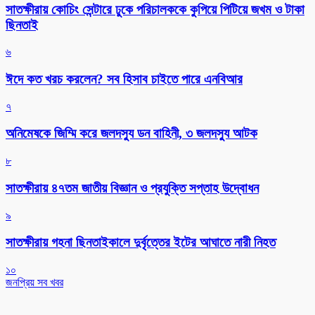
সাতক্ষীরায় কোচিং সেন্টারে ঢুকে পরিচালককে কুপিয়ে পিটিয়ে জখম ও টাকা
ছিনতাই
৬
ঈদে কত খরচ করলেন? সব হিসাব চাইতে পারে এনবিআর
৭
অনিমেষকে জিম্মি করে জলদস্যু ডন বাহিনী, ৩ জলদস্যু আটক
৮
সাতক্ষীরায় ৪৭তম জাতীয় বিজ্ঞান ও প্রযুক্তি সপ্তাহ উদ্বোধন
৯
সাতক্ষীরায় গহনা ছিনতাইকালে দুর্বৃত্তের ইটের আঘাতে নারী নিহত
১০
জনপ্রিয় সব খবর