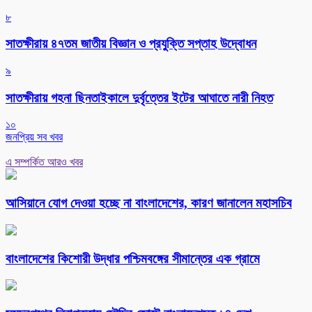
৮
সাতক্ষীরায় ৪৭তম জাতীয় বিজ্ঞান ও প্রযুক্তি সপ্তাহ উদ্বোধন
৯
সাতক্ষীরায় গহনা ছিনতাইকালে দুর্বৃত্তের ইটের আঘাতে নারী নিহত
১০
জনপ্রিয় সব খবর
এ সম্পর্কিত আরও খবর
আসিয়ানে যোগ দেওয়া হচ্ছে না বাংলাদেশের, কারণ জানালেন মহাসচিব
বাংলাদেশের কিশোরী উদ্ধার পশ্চিমবঙ্গের সীমান্তের এক গ্রামে