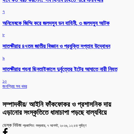
৭
অনিমেষকে জিম্মি করে জলদস্যু ডন বাহিনী, ৩ জলদস্যু আটক
৮
সাতক্ষীরায় ৪৭তম জাতীয় বিজ্ঞান ও প্রযুক্তি সপ্তাহ উদ্বোধন
৯
সাতক্ষীরায় গহনা ছিনতাইকালে দুর্বৃত্তের ইটের আঘাতে নারী নিহত
১০
জনপ্রিয় সব খবর
সম্পাদকীয়/ আইনি ফাঁকফোকর ও প্রশাসনিক দায়
এড়ানোর সংস্কৃতিতে ধামাচাপা পড়ছে বাল্যবিয়ে
ডেস্ক নিউজ
প্রকাশিত: শুক্রবার, ৭ আগস্ট, ২০২৬, ১২:৫৪ পূর্বাহ্ণ