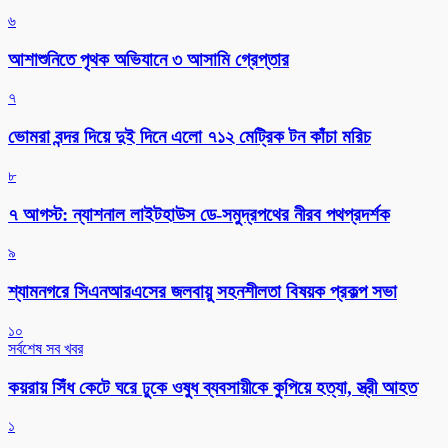
৬
আশাশুনিতে পৃথক অভিযানে ৩ আসামি গ্রেপ্তার
৭
ভোমরা বন্দর দিয়ে দুই দিনে এলো ৭১২ মেট্রিক টন কাঁচা মরিচ
৮
৭ আগস্ট: ন্যাশনাল লাইটহাউস ডে-সমুদ্রপথের নীরব পথপ্রদর্শক
৯
শ্যামনগরে সিএনআরএসের জলবায়ু সহনশীলতা বিষয়ক প্রকল্প সভা
১০
সর্বশেষ সব খবর
কয়রায় সিঁধ কেটে ঘরে ঢুকে ওষুধ ব্যবসায়ীকে কুপিয়ে হত্যা, স্ত্রী আহত
১