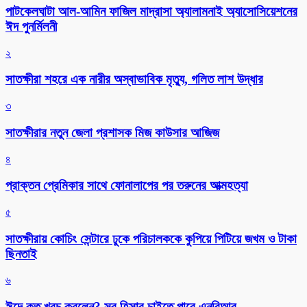
পাটকেলঘাটা আল-আমিন ফাজিল মাদ্রাসা অ্যালামনাই অ্যাসোসিয়েশনের
ঈদ পুনর্মিলনী
২
সাতক্ষীরা শহরে এক নারীর অস্বাভাবিক মৃত্যু, গলিত লাশ উদ্ধার
৩
সাতক্ষীরার নতুন জেলা প্রশাসক মিজ কাউসার আজিজ
৪
প্রাক্তন প্রেমিকার সাথে ফোনালাপের পর তরুনের আত্মহত্যা
৫
সাতক্ষীরায় কোচিং সেন্টারে ঢুকে পরিচালককে কুপিয়ে পিটিয়ে জখম ও টাকা
ছিনতাই
৬
ঈদে কত খরচ করলেন? সব হিসাব চাইতে পারে এনবিআর