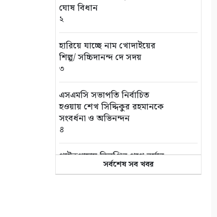
ঘোষ বিধান
২
হারিয়ে যাচ্ছে নাম খোদাইয়ের
শিল্প/ সচ্চিদানন্দ দে সদয়
৩
এসএমসি সভাপতি নির্বাচিত
হওয়ায় শেখ সিদ্দিকুর রহমানকে
সংবর্ধনা ও অভিনন্দন
৪
পাইকগাছায় বিলুপ্তির পথে বর্ষার
সর্বশেষ সব খবর
কদম ফুল
৫
সাতক্ষীরা আদালত চত্বর থেকে