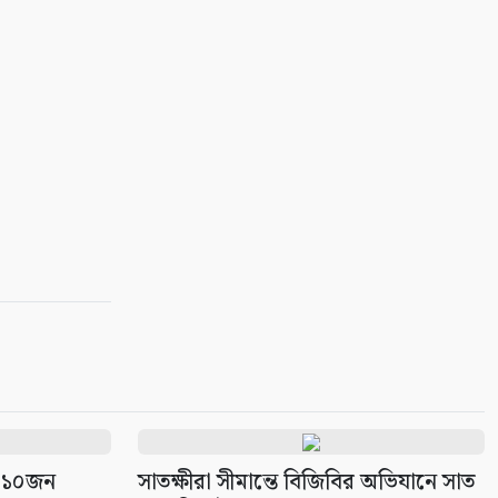
সুন্দরবনে আত্মসমর্পণকারী
বনদস্যুরা আবারও সক্রিয়?
জেলেদের অভিযোগে নতুন আতঙ্ক
৭
শ্যামনগরে ফাইটার ক্যারাতে ক্লাবের
বেল্ট প্রদান অনুষ্ঠান
৮
ভারত পাচারকালে বেনাপোল
ইমিগ্রেশনে স্বর্ণেবারসহ
পাসপোর্টযাত্রী আটক
৯
ফিংড়ীর ডাড়ার খালে অবৈধ
নেটপাটা দেওয়ার অভিযোগ
১০
হ ১০জন
সাতক্ষীরা সীমান্তে বিজিবির অভিযানে সাত