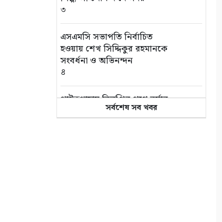
৩
এসএমসি সভাপতি নির্বাচিত
হওয়ায় শেখ সিদ্দিকুর রহমানকে
সংবর্ধনা ও অভিনন্দন
৪
পাইকগাছায় বিলুপ্তির পথে বর্ষার
সর্বশেষ সব খবর
কদম ফুল
৫
সাতক্ষীরা আদালত চত্বর থেকে
হ্যান্ডক্যাপ পরা আসামীর পালানোর
ব্যর্থ চেষ্টা
৬
সুন্দরবনে আত্মসমর্পণকারী