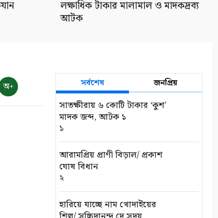
িযান
লক্ষাধিক টাকার মালামাল ও মাদকদ্রব্য
আটক
সর্বশেষ
জনপ্রিয়
অ+
সাতক্ষীরায় ৬ কোটি টাকার ‘কুশ’
মাদক জব্দ, আটক ১
১
আরামপ্রিয় প্রাণী বিড়াল/ প্রকাশ
ঘোষ বিধান
২
হারিয়ে যাচ্ছে নাম খোদাইয়ের
শিল্প/ সচ্চিদানন্দ দে সদয়