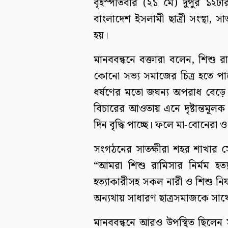
বৃহস্পতিবার (২১ মে) দুপুর ১২টা
বাংলাদেশ ইসলামী ছাত্রী সংস্থা, স
হয়।
মানববন্ধনে বক্তারা বলেন, শিশু 
কোনো সভ্য সমাজের চিত্র হতে পার
ধর্ষণের মতো জঘন্য অপরাধ বেড়ে চ
বিচারের আওতায় এনে দৃষ্টান্তমূলক
দিন বৃদ্ধি পাচ্ছে। ফলে মা-বোনের
সংগঠনের সাতক্ষীরা শহর শাখার সেক
“আমরা শিশু রামিসার নির্মম হত্যাক
হত্যাকারীসহ সকল নারী ও শিশু নির্য
অন্যথায় সাধারণ ছাত্রসমাজকে সাথ
মানববন্ধনে আরও উপস্থিত ছিলেন স