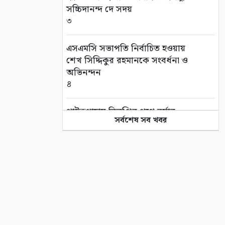
সচ্চিদানন্দ দে সদয়
৩
এসএমসি সভাপতি নির্বাচিত হওয়ায়
শেখ সিদ্দিকুর রহমানকে সংবর্ধনা ও
অভিনন্দন
৪
পাইকগাছায় বিলুপ্তির পথে বর্ষার
সর্বশেষ সব খবর
কদম ফুল
৫
সাতক্ষীরা আদালত চত্বর থেকে
হ্যান্ডক্যাপ পরা আসামীর পালানোর
ব্যর্থ চেষ্টা
৬