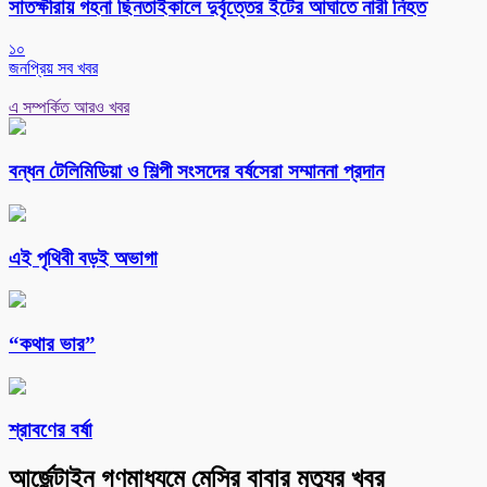
সাতক্ষীরায় গহনা ছিনতাইকালে দুর্বৃত্তের ইটের আঘাতে নারী নিহত
১০
জনপ্রিয় সব খবর
এ সম্পর্কিত আরও খবর
বন্ধন টেলিমিডিয়া ও শিল্পী সংসদের বর্ষসেরা সম্মাননা প্রদান
এই পৃথিবী বড়ই অভাগা
“কথার ভার”
শ্রাবণের বর্ষা
আর্জেন্টাইন গণমাধ্যমে মেসির বাবার মৃত্যুর খবর