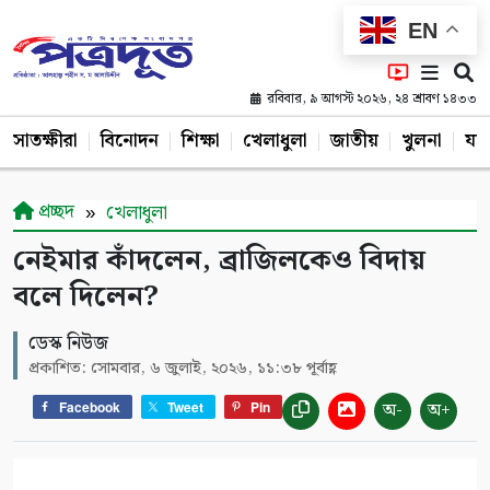
EN
রবিবার, ৯ আগস্ট ২০২৬, ২৪ শ্রাবণ ১৪৩৩
সাতক্ষীরা
বিনোদন
শিক্ষা
খেলাধুলা
জাতীয়
খুলনা
যশ
প্রচ্ছদ
খেলাধুলা
নেইমার কাঁদলেন, ব্রাজিলকেও বিদায়
বলে দিলেন?
ডেস্ক নিউজ
প্রকাশিত: সোমবার, ৬ জুলাই, ২০২৬, ১১:৩৮ পূর্বাহ্ণ
অ-
অ+
Facebook
Tweet
Pin