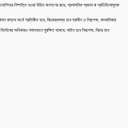
িযোগিতার নিষ্পত্তি হওয়া উচিত জনগণের রায়ে, প্রশাসনিক প্রভাব বা প্রতিহিংসামূলক
 বাস্তব অর্থে প্রতিষ্ঠিত হবে, বিচারব্যবস্থা হবে স্বাধীন ও নিরপেক্ষ, মানবাধিকার
নির্দোষের অধিকারও সমানভাবে সুরক্ষিত থাকবে; আইন হবে নিরপেক্ষ, বিচার হবে