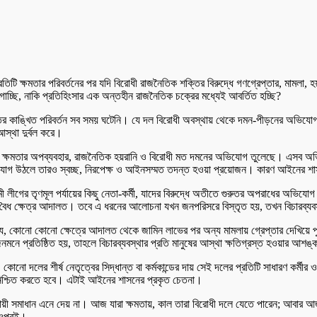
তু প্রতিটি ক্ষমতার পরিবর্তনের পর যদি বিরোধী রাজনৈতিক শক্তির বিরুদ্ধে গণগ্রেপ্তার, ম
োচ্ছি, নাকি প্রতিহিংসার এক অন্তহীন রাজনৈতিক চক্রের মধ্যেই আবর্তিত হচ্ছি?
কৃতির কাঙ্খিত পরিবর্তন সব সময় ঘটেনি। যে দল বিরোধী অবস্থায় থেকে দমন-পীড়নের অভিযো
আস্থা দুর্বল করে।
স্থা ক্ষমতার অপব্যবহার, রাজনৈতিক হয়রানি ও বিরোধী মত দমনের অভিযোগ তুলেছে। এসব অভ
ভিযোগ উঠলে তারও স্বচ্ছ, নিরপেক্ষ ও আইনসম্মত তদন্ত হওয়া প্রয়োজন। কারণ আইনের শা
ীগের তৃণমূল পর্যায়ের কিছু নেতা-কর্মী, যাদের বিরুদ্ধে অতীতে গুরুতর অপরাধের অভিযোগ
 বৈধ ক্ষেত্র আদালত। তবে এ ধরনের আলোচনা যখন জনপরিসরে বিস্তৃত হয়, তখন বিচারব্যবস্
োনো কোনো ক্ষেত্রে আদালত থেকে জামিন লাভের পর অন্য মামলায় গ্রেপ্তার দেখিয়ে পু
মনে প্রতিষ্ঠিত হয়, তাহলে বিচারব্যবস্থার প্রতি মানুষের আস্থা ক্ষতিগ্রস্ত হওয়ার আশঙ্
 কোনো দলের শীর্ষ নেতৃত্বের সিদ্ধান্ত বা কর্মকান্ডের দায় সেই দলের প্রতিটি সাধারণ কর্
ে নিশ্চিত করতে হবে। এটাই আইনের শাসনের প্রকৃত চেতনা।
স্থায়ী সমাধান এনে দেয় না। আজ যারা ক্ষমতায়, কাল তারা বিরোধী দলে যেতে পারেন; আবার আজ
র ওপরই।