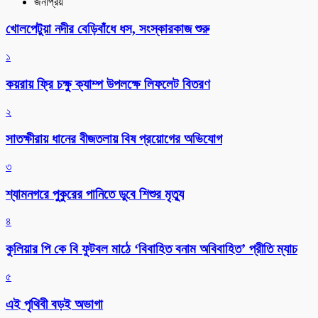
জনপ্রিয়
খোলপেটুয়া নদীর বেড়িবাঁধে ধস, সংস্কারকাজ শুরু
১
কয়রায় ফ্রি চক্ষু ক্যাম্প উপলক্ষে লিফলেট বিতরণ
২
সাতক্ষীরায় ধানের বীজতলায় বিষ প্রয়োগের অভিযোগ
৩
শ্যামনগরে পুকুরের পানিতে ডুবে শিশুর মৃত্যু
৪
কুলিয়ার পি কে বি ফুটবল মাঠে ‘বিবাহিত বনাম অবিবাহিত’ প্রীতি ম্যাচ
৫
এই পৃথিবী বড়ই অভাগা