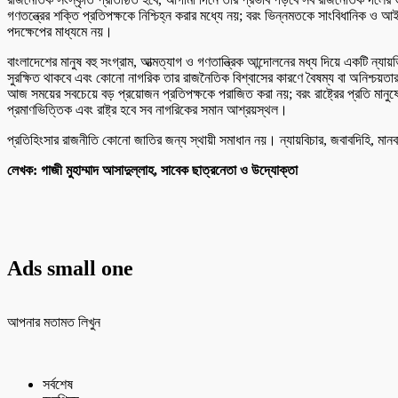
‎গণতন্ত্রের শক্তি প্রতিপক্ষকে নিশ্চিহ্ন করার মধ্যে নয়; বরং ভিন্নমতকে সাংবিধানিক
পদক্ষেপের মাধ্যমে নয়।
‎বাংলাদেশের মানুষ বহু সংগ্রাম, আত্মত্যাগ ও গণতান্ত্রিক আন্দোলনের মধ্য দিয়ে একটি ন্যা
সুরক্ষিত থাকবে এবং কোনো নাগরিক তার রাজনৈতিক বিশ্বাসের কারণে বৈষম্য বা অনিশ্চয়তা
‎আজ সময়ের সবচেয়ে বড় প্রয়োজন প্রতিপক্ষকে পরাজিত করা নয়; বরং রাষ্ট্রের প্রতি মানুষ
প্রমাণভিত্তিক এবং রাষ্ট্র হবে সব নাগরিকের সমান আশ্রয়স্থল।
‎প্রতিহিংসার রাজনীতি কোনো জাতির জন্য স্থায়ী সমাধান নয়। ন্যায়বিচার, জবাবদিহি, মান
‎‎‎লেখক: গাজী মুহাম্মাদ আসাদুল্লাহ, সাবেক ছাত্রনেতা ও উদ্যোক্তা
Ads small one
আপনার মতামত লিখুন
সর্বশেষ