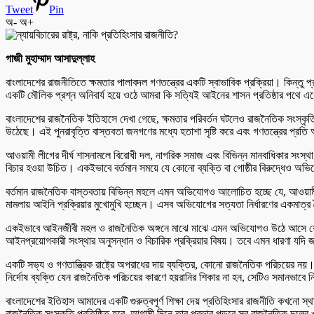
Tweet
Pin
অ-
অ+
‎গাজী মুহাম্মাদ আসাদুল্লাহ
‎‎বাংলাদেশের রাজনীতিতে ক্ষমতার পালাবদল গণতন্ত্রের একটি স্বাভাবিক প্রক্রিয়া। কিন্
একটি মৌলিক প্রশ্ন অনিবার্য হয়ে ওঠে আমরা কি সত্যিই আইনের শাসন প্রতিষ্ঠার পথে এগ
‎বাংলাদেশের রাজনৈতিক ইতিহাসে দেখা গেছে, ক্ষমতার পরিবর্তন ঘটলেও রাজনৈতিক সংস্
উঠেছে। এই পুনরাবৃত্তি বাস্তবতা জনগণের মধ্যে হতাশা সৃষ্টি করে এবং গণতন্ত্রের প্রতি 
‎আওয়ামী লীগের দীর্ঘ শাসনামলে বিরোধী দল, নাগরিক সমাজ এবং বিভিন্ন মানবাধিকার সং
বিচার হওয়া উচিত। একইভাবে বর্তমান সময়ে যে কোনো ব্যক্তি বা গোষ্ঠীর বিরুদ্ধেও অ
‎বর্তমান রাজনৈতিক বাস্তবতায় বিভিন্ন মহলে এমন অভিযোগও আলোচিত হচ্ছে যে, আওয়ামী ল
মামলায় আইনি প্রক্রিয়ার মুখোমুখি হচ্ছেন। এসব অভিযোগের সত্যতা নির্ধারণের একমাত্র
‎একইভাবে আইনজীবী মহল ও রাজনৈতিক অঙ্গনে মাঝে মাঝে এমন অভিযোগও উঠে আসে যে, ক
আইনপ্রয়োগকারী সংস্থার অনুসন্ধান ও বিচারিক প্রক্রিয়ার বিষয়। তবে এমন ধারণা যদি জন
‎একটি সভ্য ও গণতান্ত্রিক রাষ্ট্রে অপরাধের দায় ব্যক্তির, কোনো রাজনৈতিক পরিচয়ের নয়।
নির্দোষ ব্যক্তি যেন রাজনৈতিক পরিচয়ের কারণে হয়রানির শিকার না হন, সেটিও সমানভাব
‎বাংলাদেশের ইতিহাস আমাদের একটি গুরুত্বপূর্ণ শিক্ষা দেয় প্রতিহিংসার রাজনীতি কখনো 
রাজনৈতিক সংস্কৃতি প্রতিষ্ঠিত হবে, আগামী দিনে তার প্রভাব পড়বে সব রাজনৈতিক দলে