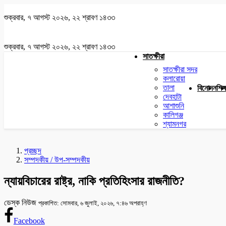
শুক্রবার, ৭ আগস্ট ২০২৬, ২২ শ্রাবণ ১৪৩৩
শুক্রবার, ৭ আগস্ট ২০২৬, ২২ শ্রাবণ ১৪৩৩
সাতক্ষীরা
সাতক্ষীরা সদর
কলারোয়া
তালা
বিনোদন
শিক্
দেবহাটা
আশাশুনি
কালিগঞ্জ
শ্যামনগর
প্রচ্ছদ
সম্পদকীয় / উপ-সম্পদকীয়
ন্যায়বিচারের রাষ্ট্র, নাকি প্রতিহিংসার রাজনীতি?
ডেস্ক নিউজ
প্রকাশিত: সোমবার, ৬ জুলাই, ২০২৬, ৭:৪৬ অপরাহ্ণ
Facebook