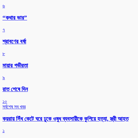
৬
“কথার ভার”
৭
শ্রাবণের বর্ষা
৮
মায়ার গভীরতা
৯
রাত শেষে দিন
১০
সর্বশেষ সব খবর
কয়রায় সিঁধ কেটে ঘরে ঢুকে ওষুধ ব্যবসায়ীকে কুপিয়ে হত্যা, স্ত্রী আহত
১