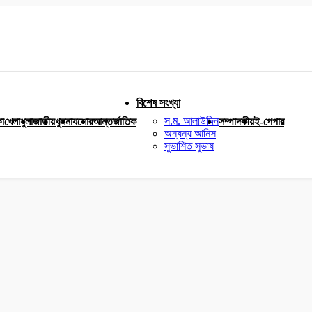
বিশেষ সংখ্যা
স.ম. আলাউদ্দিন
ষা
খেলাধুলা
জাতীয়
খুলনা
যশোর
আন্তর্জাতিক
সম্পাদকীয়
ই-পেপার
অন্যন্য আনিস
সুভাশিত সুভাষ