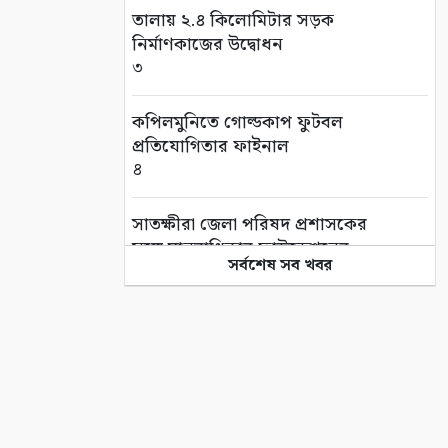
তালায় ২.৪ কিলোমিটার সড়ক
নির্মাণকাজের উদ্বোধন
৩
কপিলমুনিতে গোল্ডকাপ ফুটবল
প্রতিযোগিতার ফাইনাল
৪
সাতক্ষীরা জেলা পরিষদ প্রশাসকের
সঙ্গে মানবাধিকার ফাউন্ডেশনের
সর্বশেষ সব খবর
সৌজন্য সাক্ষাৎ
৫
বিদ্যুতের ভূতুড়ে বিল ও দ্রব্যমূল্যের
প্রতিবাদে সাতক্ষীরায় অবস্থান
কর্মসূচি
৬