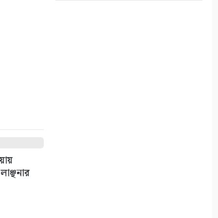
৫
বিদ্যুতের ভূতুড়ে বিল ও দ্রব্যমূল্যের
প্রতিবাদে সাতক্ষীরায় অবস্থান
কর্মসূচি
৬
পাইকগাছায় শিক্ষার্থী ও দুস্থদের
মাঝে সাইকেল, সেলাই মেশিন ও
ভ্যান বিতরণ
৭
ক্যাপ্টেন শাহজাহান মাস্টারের
ওয়ায়
৩৩তম মৃত্যুবার্ষিকী শনিবার
লাঞ্ছনার
৮
সাতক্ষীরায় ৬ কোটি টাকার ‘কুশ’
মাদক জব্দ, আটক ১