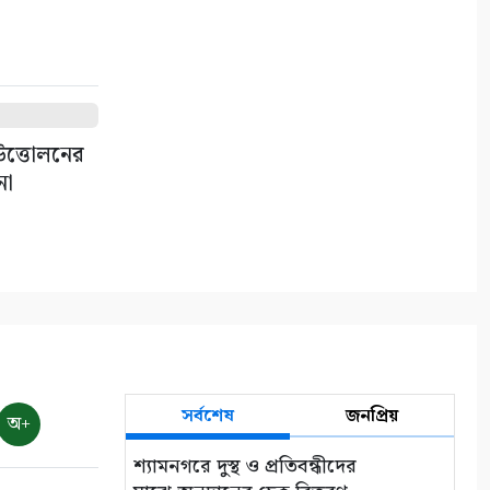
পাইকগাছায় শিক্ষার্থী ও দুস্থদের
মাঝে সাইকেল, সেলাই মেশিন ও
ভ্যান বিতরণ
৭
ক্যাপ্টেন শাহজাহান মাস্টারের
উত্তোলনের
৩৩তম মৃত্যুবার্ষিকী শনিবার
না
৮
সাতক্ষীরায় ৬ কোটি টাকার ‘কুশ’
মাদক জব্দ, আটক ১
৯
আরামপ্রিয় প্রাণী বিড়াল/ প্রকাশ
ঘোষ বিধান
সর্বশেষ
জনপ্রিয়
অ+
১০
শ্যামনগরে দুস্থ ও প্রতিবন্ধীদের