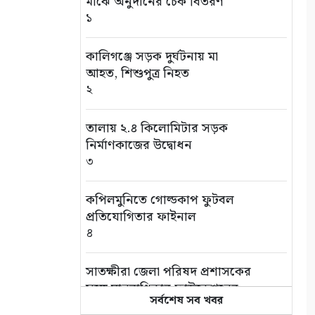
মাঝে অনুদানের চেক বিতরণ
১
কালিগঞ্জে সড়ক দুর্ঘটনায় মা
আহত, শিশুপুত্র নিহত
২
তালায় ২.৪ কিলোমিটার সড়ক
নির্মাণকাজের উদ্বোধন
৩
কপিলমুনিতে গোল্ডকাপ ফুটবল
প্রতিযোগিতার ফাইনাল
৪
সাতক্ষীরা জেলা পরিষদ প্রশাসকের
সঙ্গে মানবাধিকার ফাউন্ডেশনের
সর্বশেষ সব খবর
সৌজন্য সাক্ষাৎ