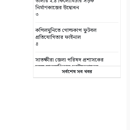
তালায় ২.৪ কিলোমিটার সড়ক
নির্মাণকাজের উদ্বোধন
৩
কপিলমুনিতে গোল্ডকাপ ফুটবল
প্রতিযোগিতার ফাইনাল
৪
সাতক্ষীরা জেলা পরিষদ প্রশাসকের
সঙ্গে মানবাধিকার ফাউন্ডেশনের
সর্বশেষ সব খবর
সৌজন্য সাক্ষাৎ
৫
বিদ্যুতের ভূতুড়ে বিল ও দ্রব্যমূল্যের
প্রতিবাদে সাতক্ষীরায় অবস্থান
কর্মসূচি
৬