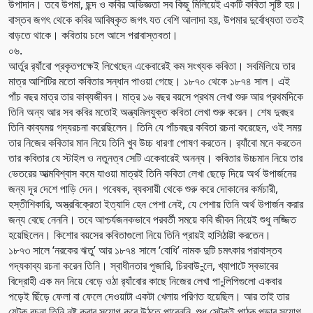
উপাদান। তবে উপমা, ছন্দ ও কবির অভিজ্ঞতা সব কিছু মিলিয়েই একটি কবিতা সৃষ্টি হয়।
বাস্তব জগৎ থেকে কবির আবিষ্কৃত জগৎ যত বেশি আলাদা হয়, উপমার দুর্বোধ্যতা ততই
বাড়তে থাকে। কবিতায় চলে আসে পরাবাস্তবতা।
০৬.
আর্তুর র‌্যাঁবো প্রকৃতপক্ষেই লিখেছেন একেবারেই কম সংখ্যক কবিতা। সবমিলিয়ে তার
মাত্র আশিটির মতো কবিতার সন্ধান পাওয়া গেছে। ১৮৭০ থেকে ১৮৭৪ সাল। এই
পাঁচ বছর মাত্র তার কাব্যজীবন। মাত্র ১৬ বছর বয়সে প্রথম লেখা শুরু আর প্রথমদিকে
তিনি অন্য আর সব কবির মতোই অন্ত্যমিলযুক্ত কবিতা লেখা শুরু করেন। শেষ দুবছর
তিনি কাব্যময় গদ্যরচনা করেছিলেন। তিনি যে পাঁচবছর কবিতা রচনা করেছেন, ওই সময়
তার নিজের কবিতার মান নিয়ে তিনি খুব উচ্চ ধারণা পোষণ করতেন। র‌্যাঁবো মনে করতেন
তার কবিতার যে স্টাইল ও নতুনত্ব সেটি একেবারেই অনন্য। কবিতার উচ্চমান নিয়ে তার
ভেতরের আত্মবিশ্বাস কমে যাওয়া মাত্রই তিনি কবিতা লেখা ছেড়ে দিয়ে অর্থ উপার্জনের
জন্য দূর দেশে পাড়ি দেন। গবেষক, ব্যবসায়ী থেকে শুরু করে দোকানের কর্মচারী,
হস্তীশিকারি, অস্ত্রবিক্রেতা ইত্যাদি হেন পেশা নেই, যে পেশায় তিনি অর্থ উপার্জন করার
জন্য বেছে নেননি। তবে আশ্চর্যজনকভাবে পরবর্তী সময়ে কবি জীবন নিয়েই শুধু লজ্জিত
হয়েছিলেন। কিশোর বয়সের কবিতাগুলো নিয়ে তিনি প্রায়ই হাসিঠাট্টা করতেন।
১৮৭৩ সালে ‘নরকের ঋতু’ আর ১৮৭৪ সালে ‘বোধি’ নামক দুটি চমৎকার পরাবাস্তব
গদ্যকাব্য রচনা করেন তিনি। স্বাধীনতার পূজারি, চিরবাউ-ুলে, খ্যাপাটে স্বভাবের
বিদ্রোহী এক মন নিয়ে বেড়ে ওঠা র‌্যাঁবোর কাছে নিজের লেখা পা-ুলিপিগুলো একবার
পড়েই ছিঁড়ে ফেলা বা ফেলে দেওয়াটা একটা খেলায় পরিণত হয়েছিল। আর তাই তার
যেটুকু রচনা তিনি নষ্ট করার সুযোগ করে উঠতে পারেননি, শুধু সেটুকুই পাঠক পড়ার সুযোগ