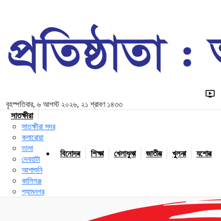
বৃহস্পতিবার, ৬ আগস্ট ২০২৬, ২১ শ্রাবণ ১৪৩৩
সাতক্ষীরা
সাতক্ষীরা সদর
কলারোয়া
তালা
বিনোদন
শিক্ষা
খেলাধুলা
জাতীয়
খুলনা
যশোর
দেবহাটা
আশাশুনি
কালিগঞ্জ
শ্যামনগর