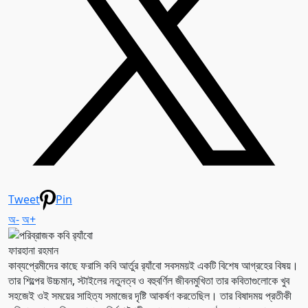
Tweet
Pin
অ-
অ+
ফারহানা রহমান
কাব্যপ্রেমীদের কাছে ফরাসি কবি আর্তুর র‌্যাঁবো সবসময়ই একটি বিশেষ আগ্রহের বিষয়।
তার শিল্পের উচ্চমান, স্টাইলের নতুনত্ব ও বহুবর্ণিল জীবনমুখিতা তার কবিতাগুলোকে খুব
সহজেই ওই সময়ের সাহিত্য সমাজের দৃষ্টি আকর্ষণ করতেছিল। তার বিষাদময় প্রতীকী