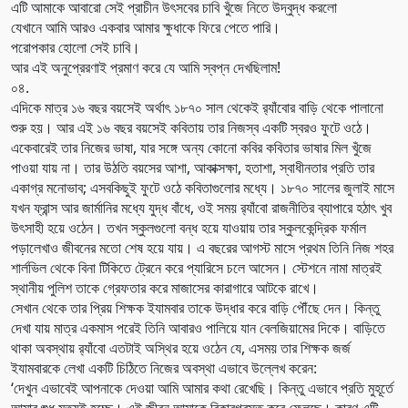
এটি আমাকে আবারো সেই প্রাচীন উৎসবের চাবি খুঁজে নিতে উদ্বুদ্ধ করলো
যেখানে আমি আরও একবার আমার ক্ষুধাকে ফিরে পেতে পারি।
পরোপকার হোলো সেই চাবি।
আর এই অনুপ্রেরণাই প্রমাণ করে যে আমি স্বপ্ন দেখছিলাম!
০৪.
এদিকে মাত্র ১৬ বছর বয়সেই অর্থাৎ ১৮৭০ সাল থেকেই র‌্যাঁবোর বাড়ি থেকে পালানো
শুরু হয়। আর এই ১৬ বছর বয়সেই কবিতায় তার নিজস্ব একটি স্বরও ফুটে ওঠে।
একেবারেই তার নিজের ভাষা, যার সঙ্গে অন্য কোনো কবির কবিতার ভাষার মিল খুঁজে
পাওয়া যায় না। তার উঠতি বয়সের আশা, আকাক্সক্ষা, হতাশা, স্বাধীনতার প্রতি তার
একাগ্র মনোভাব; এসবকিছুই ফুটে ওঠে কবিতাগুলোর মধ্যে। ১৮৭০ সালের জুলাই মাসে
যখন ফ্রান্স আর জার্মানির মধ্যে যুদ্ধ বাঁধে, ওই সময় র‌্যাঁবো রাজনীতির ব্যাপারে হঠাৎ খুব
উৎসাহী হয়ে ওঠেন। তখন স্কুলগুলো বন্ধ হয়ে যাওয়ায় তার স্কুলকেন্দ্রিক ফর্মাল
পড়ালেখাও জীবনের মতো শেষ হয়ে যায়। এ বছরের আগস্ট মাসে প্রথম তিনি নিজ শহর
শার্লভিল থেকে বিনা টিকিতে ট্রেনে করে প্যারিসে চলে আসেন। স্টেশনে নামা মাত্রই
স্থানীয় পুলিশ তাকে গ্রেফতার করে মাজাসের কারাগারে আটকে রাখে।
সেখান থেকে তার প্রিয় শিক্ষক ইযামবার তাকে উদ্ধার করে বাড়ি পৌঁছে দেন। কিন্তু
দেখা যায় মাত্র একমাস পরেই তিনি আবারও পালিয়ে যান বেলজিয়ামের দিকে। বাড়িতে
থাকা অবস্থায় র‌্যাঁবো এতটাই অস্থির হয়ে ওঠেন যে, এসময় তার শিক্ষক জর্জ
ইযামবারকে লেখা একটি চিঠিতে নিজের অবস্থা এভাবে উল্লেখ করেন:
‘দেখুন এভাবেই আপনাকে দেওয়া আমি আমার কথা রেখেছি। কিন্তু এভাবে প্রতি মুহূর্তে