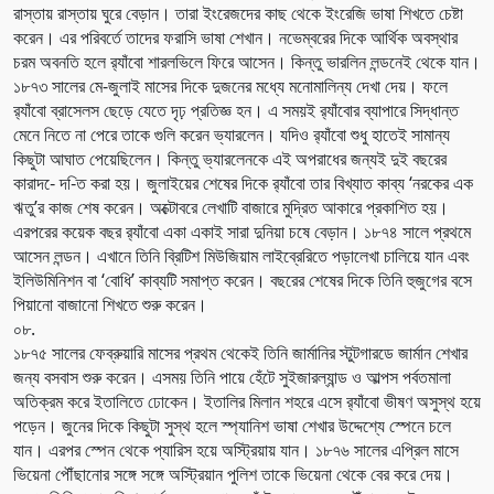
রাস্তায় রাস্তায় ঘুরে বেড়ান। তারা ইংরেজদের কাছ থেকে ইংরেজি ভাষা শিখতে চেষ্টা
করেন। এর পরিবর্তে তাদের ফরাসি ভাষা শেখান। নভেম্বরের দিকে আর্থিক অবস্থার
চরম অবনতি হলে র‌্যাঁবো শারলভিলে ফিরে আসেন। কিন্তু ভারলিন লন্ডনেই থেকে যান।
১৮৭৩ সালের মে-জুলাই মাসের দিকে দুজনের মধ্যে মনোমালিন্য দেখা দেয়। ফলে
র‌্যাঁবো ব্রাসেলস ছেড়ে যেতে দৃঢ় প্রতিজ্ঞ হন। এ সময়ই র‌্যাঁবোর ব্যাপারে সিদ্ধান্ত
মেনে নিতে না পেরে তাকে গুলি করেন ভ্যারলেন। যদিও র‌্যাঁবো শুধু হাতেই সামান্য
কিছুটা আঘাত পেয়েছিলেন। কিন্তু ভ্যারলেনকে এই অপরাধের জন্যই দুই বছরের
কারাদ-ে দ-িত করা হয়। জুলাইয়ের শেষের দিকে র‌্যাঁবো তার বিখ্যাত কাব্য ‘নরকের এক
ঋতু’র কাজ শেষ করেন। অক্টোবরে লেখাটি বাজারে মুদ্রিত আকারে প্রকাশিত হয়।
এরপরের কয়েক বছর র‌্যাঁবো একা একাই সারা দুনিয়া চষে বেড়ান। ১৮৭৪ সালে প্রথমে
আসেন লন্ডন। এখানে তিনি ব্রিটিশ মিউজিয়াম লাইব্রেরিতে পড়ালেখা চালিয়ে যান এবং
ইলিউমিনিশন বা ‘বোধি’ কাব্যটি সমাপ্ত করেন। বছরের শেষের দিকে তিনি হুজুগের বসে
পিয়ানো বাজানো শিখতে শুরু করেন।
০৮.
১৮৭৫ সালের ফেব্রুয়ারি মাসের প্রথম থেকেই তিনি জার্মানির স্টুটগারডে জার্মান শেখার
জন্য বসবাস শুরু করেন। এসময় তিনি পায়ে হেঁটে সুইজারল্যান্ড ও আল্পস পর্বতমালা
অতিক্রম করে ইতালিতে ঢোকেন। ইতালির মিলান শহরে এসে র‌্যাঁবো ভীষণ অসুস্থ হয়ে
পড়েন। জুনের দিকে কিছুটা সুস্থ হলে স্প্যানিশ ভাষা শেখার উদ্দেশ্যে স্পেনে চলে
যান। এরপর স্পেন থেকে প্যারিস হয়ে অস্ট্রিয়ায় যান। ১৮৭৬ সালের এপ্রিল মাসে
ভিয়েনা পৌঁছানোর সঙ্গে সঙ্গে অস্ট্রিয়ান পুলিশ তাকে ভিয়েনা থেকে বের করে দেয়।