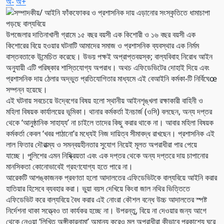
অ-
অ+
উপজেলার দাতিনাখালী গ্রামে ১৫ বছর বয়সী এক কিশোরী ও ১৬ বছর বয়সী এক
কিশোরের বিয়ে হওয়ার ঘটনাটি আমাদের সমাজ ও প্রশাসনিক ব্যবস্থার এক নির্মম
বাস্তবতাকে উন্মেচিত করেছে। উভয় পক্ষই অপ্রাপ্তবয়স্ক; বাল্যবিবাহ নিরোধ আইন
অনুযায়ী এটি পরিষ্কার শাস্তিযোগ্য অপরাধ। অথচ এফিডেভিটের দোহাই দিয়ে এবং
প্রশাসনিক দায় ঠেলার অদ্ভুত প্রতিযোগিতার মাধ্যমে এই বেআইনি কর্মকা-টি নির্বিঘেœ
সম্পন্ন হয়েছে।
এই ঘটনায় সবচেয়ে উদ্বেগের বিষয় হলো স্থানীয় আইনশৃঙ্খলা রক্ষাকারী বাহিনী ও
মহিলা বিষয়ক কার্যালয়ের ভূমিকা। থানার কর্মকর্তা ইনচার্জ (ওসি) বলছেন, অন্য দপ্তর
থেকে ‘আনুষ্ঠানিক সাহায্য’ না চাইলে তাদের কিছু করার থাকে না। আবার মহিলা বিষয়ক
কর্মকর্তা কেবল ‘খবর পাঠানো’র মধ্যেই নিজ দায়িত্ব সীমাবদ্ধ রাখছেন। প্রশাসনিক এই
লাল ফিতার দৌরাত্ম্য ও সমন্বয়হীনতার সুযোগ নিয়েই মূলত অপরাধীরা পার পেয়ে
যাচ্ছে। পুলিশের এমন নিষ্ক্রিয়তা এবং এক দপ্তর থেকে অন্য দপ্তরে দায় চাপানোর
মানসিকতা কোনোভাবেই গ্রহণযোগ্য হতে পারে না।
আরেকটি আশঙ্কাজনক প্রবণতা হলো আদালতের এফিডেভিটকে বাল্যবিয়ে আইনি করার
হাতিয়ার হিসেবে ব্যবহার করা। ভুয়া বয়স দেখিয়ে কিংবা জাল নথির ভিত্তিতে
এফিডেভিট করে বাল্যবিয়ে বৈধ করার এই নোংরা কৌশল বন্ধে উচ্চ আদালতের স্পষ্ট
নির্দেশনা থাকা সত্ত্বেও তা কার্যকর হচ্ছে না। উপরন্তু, বিয়ে না দেওয়ার জন্য আগে
থেকে নেওয়া ‘লিখিত অঙ্গীকারনামা’ অমান্য করেও মূল অপরাধীরা কীভাবে প্রকাশ্যে ঘুরে