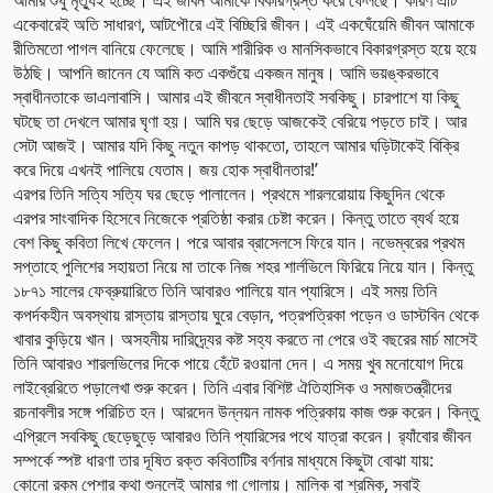
আমার শুধু মৃত্যুই হচ্ছে। এই জীবন আমাকে বিকারগ্রস্ত করে ফেলছে। কারণ এটি
একেবারেই অতি সাধারণ, আটপৌরে এই বিচ্ছিরি জীবন। এই একঘেঁয়েমি জীবন আমাকে
রীতিমতো পাগল বানিয়ে ফেলেছে। আমি শারীরিক ও মানসিকভাবে বিকারগ্রস্ত হয়ে হয়ে
উঠছি। আপনি জানেন যে আমি কত একগুঁয়ে একজন মানুষ। আমি ভয়ঙ্করভাবে
স্বাধীনতাকে ভাএলাবাসি। আমার এই জীবনে স্বাধীনতাই সবকিছু। চারপাশে যা কিছু
ঘটছে তা দেখলে আমার ঘৃণা হয়। আমি ঘর ছেড়ে আজকেই বেরিয়ে পড়তে চাই। আর
সেটা আজই। আমার যদি কিছু নতুন কাপড় থাকতো, তাহলে আমার ঘড়িটাকেই বিক্রি
করে দিয়ে এখনই পালিয়ে যেতাম। জয় হোক স্বাধীনতার!’
এরপর তিনি সত্যি সত্যি ঘর ছেড়ে পালালেন। প্রথমে শারলরোয়ায় কিছুদিন থেকে
এরপর সাংবাদিক হিসেবে নিজেকে প্রতিষ্ঠা করার চেষ্টা করেন। কিন্তু তাতে ব্যর্থ হয়ে
বেশ কিছু কবিতা লিখে ফেলেন। পরে আবার ব্রাসেলসে ফিরে যান। নভেম্বরের প্রথম
সপ্তাহে পুলিশের সহায়তা নিয়ে মা তাকে নিজ শহর শার্লভিলে ফিরিয়ে নিয়ে যান। কিন্তু
১৮৭১ সালের ফেব্রুয়ারিতে তিনি আবারও পালিয়ে যান প্যারিসে। এই সময় তিনি
কপর্দকহীন অবস্থায় রাস্তায় রাস্তায় ঘুরে বেড়ান, পত্রপত্রিকা পড়েন ও ডাস্টবিন থেকে
খাবার কুড়িয়ে খান। অসহনীয় দারিদ্র্যের কষ্ট সহ্য করতে না পেরে ওই বছরের মার্চ মাসেই
তিনি আবারও শারলভিলের দিকে পায়ে হেঁটে রওয়ানা দেন। এ সময় খুব মনোযোগ দিয়ে
লাইব্রেরিতে পড়ালেখা শুরু করেন। তিনি এবার বিশিষ্ট ঐতিহাসিক ও সমাজতন্ত্রীদের
রচনাবলীর সঙ্গে পরিচিত হন। আরদেন উন্নয়ন নামক পত্রিকায় কাজ শুরু করেন। কিন্তু
এপ্রিলে সবকিছু ছেড়েছুড়ে আবারও তিনি প্যারিসের পথে যাত্রা করেন। র‌্যাঁবোর জীবন
সম্পর্কে স্পষ্ট ধারণা তার দূষিত রক্ত কবিতাটির বর্ণনার মাধ্যমে কিছুটা বোঝা যায়:
কোনো রকম পেশার কথা শুনলেই আমার গা গোলায়। মালিক বা শ্রমিক, সবাই