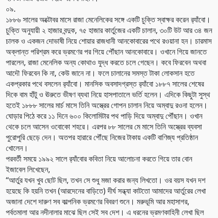
০৯.
১৮৮৬ সালের অক্টোবর মাসে রাজা মেনেলিকের সঙ্গে একটি চুক্তি স্বাক্ষর করেন র‌্যাঁবো।
চুক্তি অনুযায়ী ২ হাজার বন্দুক, ৭৫ হাজার কার্তুজের একটি চালান, ৩০টি উট আর ৩৪ জন
চালক ও একজন দোভাষী নিয়ে শোয়ার রাজধানী আনকোবারের পথে রওয়ানা হন। চারমাস
অক্লান্ত পরিশ্রম করে ভ্রমণের পর গিয়ে পৌঁছান আনকোবারে। ওখানে গিয়ে জানতে
পারলেন, রাজা মেনেলিক অন্য কোথাও যুদ্ধ করতে চলে গেছেন। কবে ফিরবেন অথবা
আদৌ ফিরবেন কি না, কেউ জানে না। ফলে চালানের সমস্ত টাকা লোকসান হতে
একপ্রকার পথে বসলেন র‌্যাঁবো। মানসিক অবসাদগ্রস্ত র‌্যাঁবো ১৮৮৭ সালের শেষের
দিকে বাম হাঁটু ও ঊরুতে ভীষণ ব্যথা নিয়ে হাসপাতালে ভর্তি হলেন। এদিকে কিছুটা সুস্থ
হতেই ১৮৮৮ সালের মার্চ মাসে তিনি অস্ত্রের গোপন চালান নিয়ে অম্বাদু রওনা হলেন।
ঘোড়ার পিঠে করে ১১ দিনে ৬০০ কিলোমিটার পথ পাড়ি দিয়ে অম্বাদু পৌঁছান। ওখান
থেকে চলে আসেন ওবোকো শহরে। এরপর ৮৮ সালের মে মাসে তিনি অস্ত্রের ব্যবসা
পুরোপুরি ছেড়ে দেন। অতপর হারারে পৌঁছে নিজের টাকায় একটি বাণিজ্য প্রতিষ্ঠান
খোলেন।
পরবর্তী সময়ে ১৯৯২ সালে র‌্যাঁবোর কবিতা নিয়ে আলোচনা করতে গিয়ে তার বোন
ইজাবেল লিখেছেন,
‘‘আর্তুর যখন খুব ছোট ছিল, তখন সে শুধু মজা করার জন্য লিখতো। ওর বয়স যখন দশ
হয়েছে কি হয়নি তখন (আরদেনের বাড়িতে) দীর্ঘ সন্ধ্যা কাটতো আমাদের আর্তুরের লেখা
অজানা দেশে দারুণ সব কাল্পনিক ভ্রমণের বিবরণ শুনে। মরুভূমি আর মহাসাগর,
পর্বতমালা আর নদীনালার মাঝে ছিল সেই সব দেশ। এ ধরনের ভ্রমণকাহিনী লেখা ছিল