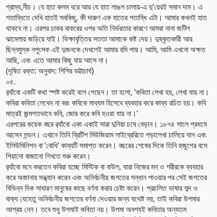
গ্রাম্য,নীচ। যে হাত কলম ধরে আর যে হাত লাঙল চালায়-এ দু’য়েরই সমান দাম। এ
শতাব্ধিতে দেখি হাতই সবকিছু, কী দারুণ এক হাতের শতাব্ধি এটা। আমার কখনই হাত
থাকবে না। এরপর চাকর বাকরের ওপর অতি নির্ভরতার কারণে আমরা নানা জটিল
ঝামেলায় জড়িয়ে যাই। ভিক্ষাবৃত্তির সততা আমাকে কষ্ট দেয়। দুষ্কৃতকারী আর
ছিন্নমুস্ক নপুংসক এই দুজনকে দেখলেই আমার বমি পায়। আমি, আমি এখনো অক্ষত
আছি, এবং এতে আমার কিছু যায় আসে না।
(দূষিত রক্ত: অনুবাদ: শিশির ভট্টাচার্য)
০৫.
র‌্যাঁবো একটি কথা স্পষ্ট করেই বলে গেছেন। তা হলো, ‘কবিতা লেখা হয়, লেখা যায় না।
কবিরা কবিতা লেখেন না বরং কবিকে মাধ্যম হিসেবে ব্যবহার করে কাব্য রচিত হয়। কবি
মাত্রই জন্মগতভাবে কবি, জোর করে কবি হওয়া যায় না।’
এরপরের কয়েক বছর র‌্যাঁবো একা একাই সারা দুনিয়া চষে বেড়ান। ১৮৭৪ সালে প্রথমে
আসেন লন্ডন। এখানে তিনি ব্রিটিশ মিউজিয়াম লাইব্রেরিতে পড়ালেখা চালিয়ে যান এবং
ইলিউমিনিশন বা ‘বোধি’ কাব্যটি সমাপ্ত করেন। বছরের শেষের দিকে তিনি হুজুগের বসে
পিয়ানো বাজানো শিখতে শুরু করেন।
র‌্যাঁবো মনে করতেন কবিরা হচ্ছে মিস্টিক বা বাউল, যারা নিজের মন ও শরীরকে ব্যবহার
করে অজানার সন্ধ্যান করেন এবং অনির্বচনীয় জগতের সন্ধান পাওয়ার পর সেই জগতের
বিভিন্ন দিক সাধারণ মানুষের কাছে বর্ণনা করার চেষ্টা করেন। প্রচলিত ভাষার শব্দ ও
বাক্য যেহেতু অনির্বচনীয় জগতের বর্ণনা দেওয়ার জন্য যথেষ্ট নয়, তাই কবিরা উপমার
আশ্রয় নেন। তবে শুধু উপমাই কবিতা নয়। উপমা অবশ্যই কবিতার অন্যতম