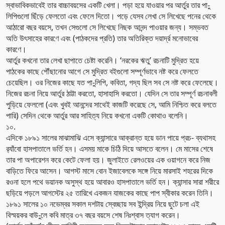
স্বাভাবিকভাবেই তার বাচ্চাবয়সের একটি খেলা। পড়া হয়ে যাওয়ার পর আর্তুর তার পা-ু
লিপিগুলো ছিঁড়ে ফেলতো এবং ফেলে দিতো। পড়ে যেসব লেখা সে লিখেছে পনের থেকে
আঠারো বছর বয়সে, তখন সেগুলো সে লিখেছে নিছক আনন্দ পাওয়ার জন্য। সম্ভবত
অতি উৎসাহের কারণে এবং (পাঠকদের প্রতি) তার অতিরিক্ত দয়ার্দ্র মনোভাবের
কারণে।
আর্তুর কখনো তার লেখা ছাপাতে চেষ্টা করেনি। ‘নরকের ঋতু’ রচনাটি মুদ্রিত হয়ে
পাঠকের কাছে পৌঁছানোর আগে সে মুদ্রিত বইগুলো সম্পূর্ণভাবে নষ্ট করে ফেলতে
চেয়েছিল। ওর নিজের কাছে যত পা-ুলিপি, কবিতা, গদ্য ছিল সব সে নষ্ট করে ফেলেছে।
নিজের রচনা নিয়ে আর্তুর ঠাট্টা করতো, হাসাহাসি করতো। যেদিন সে তার সম্পূর্ণ রচনাবলী
পুড়িয়ে ফেললো (এবং খুবই আনন্দের সাথেই কাজটি করেছে সে, আমি নিশ্চিত করে বলতে
পারি) সেদিন থেকে আর্তুর আর সাহিত্য নিয়ে কখনো একটি কোথাও বলেনি।
১০.
এদিকে ১৮৯১ সালের মাঝামাঝি এসে ক্যান্সারে আক্রান্ত হয়ে ডান পায়ে প্রচ- ব্যথাসহ
র‌্যাঁবো হাসপাতালে ভর্তি হন। এসময় মাকে চিঠি দিয়ে আসতে বলেন। মে মাসের শেষে
তার পা অপারেশন করে কেটে ফেলা হয়। জুলাইতে রেলওয়ের এক ওয়াগনে করে নিজ
বাড়িতে ফিরে আসেন। আগস্ট মাসে বোন ইজাবেলকে সঙ্গে নিয়ে মারসাই শহরের দিকে
রওনা হলে পথে ভয়ানক অসুস্থ হয়ে আবারও হাসপাতালে ভর্তি হন। ক্যান্সার সারা শরীরে
ছড়িয়ে পড়লে আগস্টের ২৫ তারিখে একজন যাজকের কাছে পাপ স্বীকার করেন তিনি।
১৮৯১ সালের ১০ নভেম্বর সকাল দশটায় স্বেচ্ছায় সব ইন্দ্রিয় নিয়ে ছুটে চলা এই
বিস্ময়কর বাউ-ুলে কবি মাত্র ৩৭ বছর বয়সে শেষ নিঃশ্বাস ত্যাগ করেন।