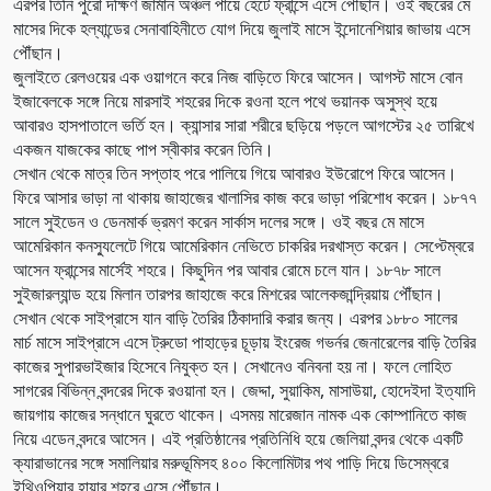
এরপর তিনি পুরো দক্ষিণ জার্মান অঞ্চল পায়ে হেঁটে ফ্রান্সে এসে পৌঁছান। ওই বছরের মে
মাসের দিকে হল্যান্ডের সেনাবাহিনীতে যোগ দিয়ে জুলাই মাসে ইন্দোনেশিয়ার জাভায় এসে
পৌঁছান।
জুলাইতে রেলওয়ের এক ওয়াগনে করে নিজ বাড়িতে ফিরে আসেন। আগস্ট মাসে বোন
ইজাবেলকে সঙ্গে নিয়ে মারসাই শহরের দিকে রওনা হলে পথে ভয়ানক অসুস্থ হয়ে
আবারও হাসপাতালে ভর্তি হন। ক্যান্সার সারা শরীরে ছড়িয়ে পড়লে আগস্টের ২৫ তারিখে
একজন যাজকের কাছে পাপ স্বীকার করেন তিনি।
সেখান থেকে মাত্র তিন সপ্তাহ পরে পালিয়ে গিয়ে আবারও ইউরোপে ফিরে আসেন।
ফিরে আসার ভাড়া না থাকায় জাহাজের খালাসির কাজ করে ভাড়া পরিশোধ করেন। ১৮৭৭
সালে সুইডেন ও ডেনমার্ক ভ্রমণ করেন সার্কাস দলের সঙ্গে। ওই বছর মে মাসে
আমেরিকান কনস্যুলেটে গিয়ে আমেরিকান নেভিতে চাকরির দরখাস্ত করেন। সেপ্টেম্বরে
আসেন ফ্রান্সের মার্সেই শহরে। কিছুদিন পর আবার রোমে চলে যান। ১৮৭৮ সালে
সুইজারল্যান্ড হয়ে মিলান তারপর জাহাজে করে মিশরের আলেকজান্দ্রিয়ায় পৌঁছান।
সেখান থেকে সাইপ্রাসে যান বাড়ি তৈরির ঠিকাদারি করার জন্য। এরপর ১৮৮০ সালের
মার্চ মাসে সাইপ্রাসে এসে ট্রুডো পাহাড়ের চূড়ায় ইংরেজ গভর্নর জেনারেলের বাড়ি তৈরির
কাজের সুপারভাইজার হিসেবে নিযুক্ত হন। সেখানেও বনিবনা হয় না। ফলে লোহিত
সাগরের বিভিন্ন বন্দরের দিকে রওয়ানা হন। জেদ্দা, সুয়াকিম, মাসাউয়া, হোদেইদা ইত্যাদি
জায়গায় কাজের সন্ধানে ঘুরতে থাকেন। এসময় মারেজান নামক এক কোম্পানিতে কাজ
নিয়ে এডেন বন্দরে আসেন। এই প্রতিষ্ঠানের প্রতিনিধি হয়ে জেলিয়া বন্দর থেকে একটি
ক্যারাভানের সঙ্গে সমালিয়ার মরুভূমিসহ ৪০০ কিলোমিটার পথ পাড়ি দিয়ে ডিসেম্বরে
ইথিওপিয়ার হায়ার শহরে এসে পৌঁছান।