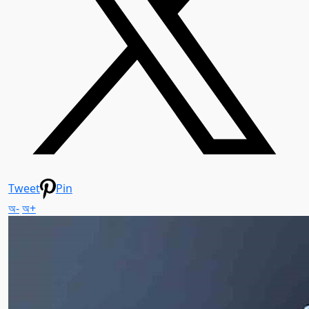
Tweet
Pin
অ-
অ+