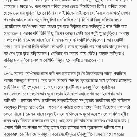
পেয়েছে। মাত্র ২০ বছর বয়সে কবিতা লেখা ছেড়ে দিয়েছিলেন তিনি। কবিতা লেখা
ছেড়ে দেওয়ার যুক্তি হিসেবে তিনি সাফাই দিলেন এই বলে যে, ‘নরকে এক ঋতু’ লেখার
পর তার আসলে আর নতুন কিছু লিখার বাকি ছিল না। তিনি যা কিছু কবিতায় বলতে
চেয়েছিলেন অর্থাৎ স্বর্গ নরক অথবা ঘুম আর নির্ঘুমতা তার সবকিছুই এখানে তিনি বলে
ফেলেছেন। এরপর যদি তিনি কিছু লিখেন তাহলে সেটা হবে শুধুই পুনরাবৃত্তি। অবশ্য
এরপরেও তিনি ১৮৭৪ সালে ‘বোধি’ নামক গদ্য কবিতাটি লিখেছিলেন। আর সেটিই
শেষ। আর কখনো তিনি কবিতা লেখেননি। তবে ছাড়েননি পথ চলা আর বাউ-ুলেপনা।
বহু দেশ ঘুরে ঘুরে বেড়িয়েছেন। বেশিরভাগই আবার পায়ে হেঁটে। আজন্ম অস্থির ও
পরিব্রাজক র‌্যাঁবো কোথাও বেশিদিন স্থির হয়ে কাটাতে পারতেন না।
০৭.
১৮৭১ সালের সেপ্টেম্বর মাসে কবি পল ভ্যারলেন (চধঁষ ঠবৎষধরহব) তাকে প্যারিসে
আসার আমন্ত্রণ জানান। আর তখন থেকেই শুরু হয় ভ্যারলেনের সঙ্গে র‌্যাঁবোর রহস্যময়
সেই কিংবদন্তী প্রেমের। ১৮৭২ সালের পুরোটি বছর দুবন্ধু মিলে প্যারিসের
ক্যাফেগুলো চষে বেড়ান আর ঘুরে বেড়ান ইউরোপে মহাদেশের বহু শহর গ্রাম আর
অলিগলি। র‌্যাবোর সাঁথে ভারলিনের মাত্রাতিরিক্ত সম্পৃক্তায় ভারলিনের স্ত্রী মাতিলদে
অত্যন্ত ক্ষিপ্ত হয়ে ওঠেন। ফলে এক পর্যায়ে তাদের মধ্যে বিবাহ বিচ্ছেদের কথাবার্তা
চলতে থাকে। ১৮৭২ সালের জুলাই মাসে মাথিলদে অসুস্থ হয়ে পড়লে ভারলিন স্ত্রীর
জন্য ওষুধ কিনতে রাস্তায় বের হন। ওই সময় র‌্যাঁবোর সঙ্গে আবারও দেখা হয়ে যায়।
এসময় তিনি ঘর সংসার সব কিছু ত্যাগ করে র‌্যাবোর সঙ্গে ব্রাসেলসে পালিয়ে যান।
কয়েকমাস বেলজিয়ামে অবস্থান করে সেপ্টেম্বরে দু’বন্ধু মিলে লন্ডনে এসে শহরের