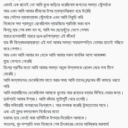
এমনই এক রাতেই তো আমি বুকে জড়িয়ে ধরেছিলাম জগতের সমস্ত সৌন্দর্যকে
আর এখন আমি আমার জীবনের উপর ত্যাক্তবিরক্ত হয়ে উঠেছি
আর সেইসব ন্যাকান্যাকা সৌন্দর্যকে এখন আমি নিকুচি করি
নিজেকে সদা প্রস্তুত রেখেছিলাম ন্যায়বিচার প্রতিষ্ঠা করব বলে
কিন্তু হায় শেষ রক্ষা হল না, আমি সব ছেড়েছুঁড়ে ভেগে গেলাম
হায়রে ছলনাময়ী! হায়রে দুঃখ-দুর্দশাগ্রস্ত এই জীবন!
হায় কী বিদ্বেষভারাক্রান্ত এই মন! আমার সমস্ত সহায়সম্পত্তি তোমার হাতেই গচ্ছিত
করে গেলাম।
আর এখন আমি আমার মন থেকে আমি আমার সকল মানবিক আশা আকাঙ্ক্ষা
মুছে ফেলতে পেরেছি
হিংস্র প্রাণীর মতো আমি আমার সমস্ত আনন্দ উল্লাসকে ছোবল মেরে গলা টিপে
মেরেছি।
আমি জল্লাদদের ডেকেছিলাম যাতে মরার সময় আমি তাদের বন্দুকের বাঁট কামড়ে ধরতে
পারি
আমি মহামারীদের ডেকেছিলাম আমাকে ধুলোয় আর রক্তের বন্যায় মিশিয়ে দেয়ার জন্য।
দুর্ভাগ্যই আমার ঈশ্বর। আমি কাঁদায় লুটোপুটি খেয়ে চলেছি।
শরীর শুকিয়েছি অপরাধের নিঃশ্বাসে। আর মশকরা করেছি উন্মত্ততার সাথে।
এবং এই সুন্দর বসন্তকাল নির্বোধের মতো
ভয়াবহ হয়ে ভেংচি মারা হাসিটিকে উপহার দিয়েছিল আমাকে।
অতঃপর, খুব সম্প্রতি যখন নিজেকে শেষ চিৎকারের ভেতর আবিষ্কার করলাম!