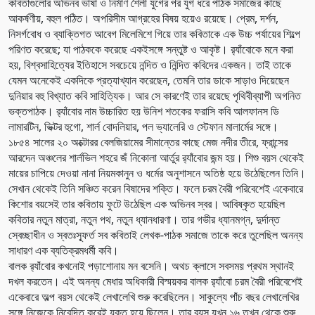
কবিতাগুলোর অভিনব ভাষা ও নির্মাণ শৈলী যুগের পর যুগ ধরে পাঠক সমাজের কাছে
আকর্ষণীয়, বহুল পঠিত। অপরিসীম আগ্রহের বিষয় হয়েও রয়েছে। প্রেম, দর্শন,
নিসর্গবোধ ও ব্যাক্তিগত আবেগ মিলেমিশে গিয়ে তার কবিতাকে এক উচ্চ পর্যায়ের শিল্পে
পরিণত করেছে; যা পাঠককে করেছে একইসঙ্গে সন্তুষ্ট ও আকৃষ্ট। র‌্যাঁবোকে মনে করা
হয়, বিশ্বসাহিত্যের ইতিহাসে সবচেয়ে নন্দিত ও নিন্দিত কবিদের একজন। তাই তাকে
যেমন অনেকেই একদিকে প্রত্যাখ্যান করেছেন, তেমনি তার ডাকে সাড়াও দিয়েছেন
দুনিয়ার বহু বিখ্যাত কবি সাহিত্যিক। আর সে কারণেই তার রয়েছে পৃথিবীব্যাপী অগনিত
ভক্তপাঠক। র‌্যাঁবোর নাম উচ্চারিত হয় উনিশ শতকের ফরাসি কবি আলফানস ডি
লামারটিন, ভিক্টর হুগো, শার্ল বোদলিয়ার, পল ভ্যালেরি ও স্টেফান মালার্মের সঙ্গে।
১৮৫৪ সালের ২০ অক্টোরর বেলজিয়ামের সীমান্তের কাছে মেজ নদীর তীরে, ফ্রান্সের
আরদেন অঞ্চলের শার্লভিল শহরে জঁ নিকোলা আর্তুর র‌্যাঁবোর জন্ম হয়। শিশু বয়স থেকেই
মায়ের চাপিয়ে দেওয়া নানা নিয়মকানুন ও ধর্মের অনুশাসনে অতিষ্ঠ হয়ে উঠেছিলেন তিনি।
সেখান থেকেই তিনি সঞ্চিত করেন বিষাদের শক্তি। ফলে চরম বৈরী পরিবেশেই একেবারে
কিশোর বয়সেই তার কবিতায় ফুটে উঠেছিল এক অভিনব স্বর। আবিষ্কৃত হয়েছিল
কবিতার নতুন মাত্রা, নতুন পথ, নতুন ধ্যানধারণা। তার গভীর ধ্যানমগ্ন, দুর্দান্ত
স্বেচ্ছাধীন ও স্বতঃস্ফূর্ত সব কবিতাই লেখক-পাঠক সমাজে তাকে করে তুলেছিল অনন্য
সাধারণ এক ব্যতিক্রমধর্মী কবি।
বালক র‌্যাঁবোর কখনোই পড়াশোনায় মন বসেনি। অথচ ক্লাসে সবসময় প্রথম স্থানই
দখল করতেন। এই অনন্য মেধার অধিকারী বিস্ময়কর বালক র‌্যাঁবো চরম বৈরী পরিবেশেই
একেবারে অল্প বয়স থেকেই লেখালেখি শুরু করেছিলেন। সাকুল্যে পাঁচ বছর লেখালেখির
সঙ্গে নিজেকে নিবেদিত করেই যুক্ত হয়ে ছিলেন। তার বয়স যখন ১৬ তখন থেকে শুরু