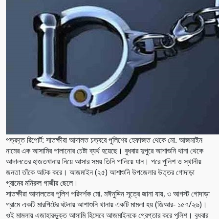
পত্রদূত রিপোর্ট: সাতক্ষীরা আদালত চত্বরে পুলিশের হেফাজত থেকে মো. আজমাইন
নামের এক আসামির পালানোর চেষ্টা ব্যর্থ হয়েছে। বুধবার দুপুরে আশাশুনি থানা থেকে
আদালতের হাজতখানায় নিয়ে আসার সময় তিনি পালিয়ে যান। পরে পুলিশ ও স্থানীয়
জনতা তাঁকে আটক করে। আজমাইন (২৫) আশাশুনি উপজেলার উত্তর গোদাড়া
গ্রামের মনিরুল গাজীর ছেলে।
সাতক্ষীরা আদালতের পুলিশ পরিদর্শক মো. মঈনুদ্দিন সূত্রে জানা যায়, ৩ আগস্ট গোদাড়া
গ্রামে একটি মারপিটের ঘটনায় আশাশুনি থানায় একটি মামলা হয় (জিআর- ১৫৭/২৬)।
ওই মামলায় এজাহারভুক্ত আসামি হিসেবে আজমাইনকে গ্রেপ্তার করে পুলিশ। বুধবার