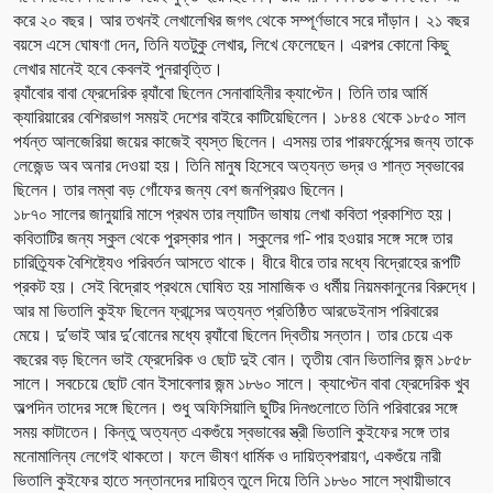
করে ২০ বছর। আর তখনই লেখালেখির জগৎ থেকে সম্পূর্ণভাবে সরে দাঁড়ান। ২১ বছর
বয়সে এসে ঘোষণা দেন, তিনি যতটুকু লেখার, লিখে ফেলেছেন। এরপর কোনো কিছু
লেখার মানেই হবে কেবলই পুনরাবৃত্তি।
র‌্যাঁবোর বাবা ফ্রেদেরিক র‌্যাঁবো ছিলেন সেনাবাহিনীর ক্যাপ্টেন। তিনি তার আর্মি
ক্যারিয়ারের বেশিরভাগ সময়ই দেশের বাইরে কাটিয়েছিলেন। ১৮৪৪ থেকে ১৮৫০ সাল
পর্যন্ত আলজেরিয়া জয়ের কাজেই ব্যস্ত ছিলেন। এসময় তার পারফর্মেন্সের জন্য তাকে
লেজেন্ড অব অনার দেওয়া হয়। তিনি মানুষ হিসেবে অত্যন্ত ভদ্র ও শান্ত স্বভাবের
ছিলেন। তার লম্বা বড় গোঁফের জন্য বেশ জনপ্রিয়ও ছিলেন।
১৮৭০ সালের জানুয়ারি মাসে প্রথম তার ল্যাটিন ভাষায় লেখা কবিতা প্রকাশিত হয়।
কবিতাটির জন্য স্কুল থেকে পুরস্কার পান। স্কুলের গ-ি পার হওয়ার সঙ্গে সঙ্গে তার
চারিত্র্যিক বৈশিষ্ট্যেও পরিবর্তন আসতে থাকে। ধীরে ধীরে তার মধ্যে বিদ্রোহের রূপটি
প্রকট হয়। সেই বিদ্রোহ প্রথমে ঘোষিত হয় সামাজিক ও ধর্মীয় নিয়মকানুনের বিরুদ্ধে।
আর মা ভিতালি কুইফ ছিলেন ফ্রান্সের অত্যন্ত প্রতিষ্ঠিত আরডেইনাস পরিবারের
মেয়ে। দু’ভাই আর দু’বোনের মধ্যে র‌্যাঁবো ছিলেন দ্বিতীয় সন্তান। তার চেয়ে এক
বছরের বড় ছিলেন ভাই ফ্রেদেরিক ও ছোট দুই বোন। তৃতীয় বোন ভিতালির জন্ম ১৮৫৮
সালে। সবচেয়ে ছোট বোন ইসাবেলার জন্ম ১৮৬০ সালে। ক্যাপ্টেন বাবা ফ্রেদেরিক খুব
অল্পদিন তাদের সঙ্গে ছিলেন। শুধু অফিসিয়ালি ছুটির দিনগুলোতে তিনি পরিবারের সঙ্গে
সময় কাটাতেন। কিন্তু অত্যন্ত একগুঁয়ে স্বভাবের স্ত্রী ভিতালি কুইফের সঙ্গে তার
মনোমালিন্য লেগেই থাকতো। ফলে ভীষণ ধার্মিক ও দায়িত্বপরায়ণ, একগুঁয়ে নারী
ভিতালি কুইফের হাতে সন্তানদের দায়িত্ব তুলে দিয়ে তিনি ১৮৬০ সালে স্থায়ীভাবে