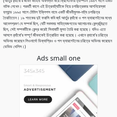
(আর্তুর র‌্যাঁবো’র জীবন কাহিনী অবলম্বন করে ক্রিস্টোফার হ্যাম্পটন ১৯৬৭ সালে একটি
নাটক লেখেন। পরবর্তী কালে এই চিত্রনাট্যটিকে নিয়ে চলচ্চিত্রকার আগনিয়েস্কা
হল্যান্ড ১৯৯৫ সালে টোটাল ইক্লিপস নামে একটি জীবনীমুলক-নাট্য চলচ্চিত্র
তৈরতিতেন। ১৯ শতকের দুই ফরাসি কবি জ্যঁ আর্তুর র‌্যাঁবো ও পল ভ্যারলেইনের মধ্যে
আবেগপ্রবণ যে সম্পর্ক ছিল, যেটি সবসময় সাহিত্যজগতের আলোচনার কেন্দ্রবিন্দুতে
ছিল, সেই সম্পর্কটিকে কেন্দ্র করেই সিনামাটি মূলত তৈরি করা হয়েছে। যদিও এতে
আসলে র‌্যাঁবো’র সম্পূর্ণ জীবনকেই চিত্রায়িত করা হয়েছে। এখানে র‌্যাবো’র চরিত্রে
অভিনয় করেছেন লিওনার্দো ডিক্যাপ্রিও ও পল ভ্যারলেইনের চরিত্রে অভিনয় করেছেন
ডেভিড থেলিস।)
Ads small one