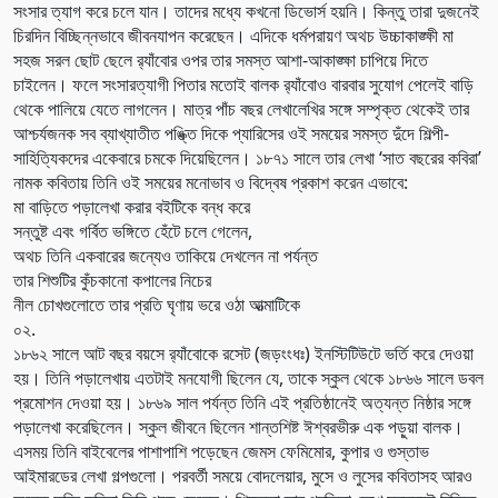
সংসার ত্যাগ করে চলে যান। তাদের মধ্যে কখনো ডিভোর্স হয়নি। কিন্তু তারা দুজনেই
চিরদিন বিচ্ছিন্নভাবে জীবনযাপন করেছেন। এদিকে ধর্মপরায়ণ অথচ উচ্চাকাঙ্ক্ষী মা
সহজ সরল ছোট ছেলে র‌্যাঁবোর ওপর তার সমস্ত আশা-আকাঙ্ক্ষা চাপিয়ে দিতে
চাইলেন। ফলে সংসারত্যাগী পিতার মতোই বালক র‌্যাঁবোও বারবার সুযোগ পেলেই বাড়ি
থেকে পালিয়ে যেতে লাগলেন। মাত্র পাঁচ বছর লেখালেখির সঙ্গে সম্পৃক্ত থেকেই তার
আশ্চর্যজনক সব ব্যাখ্যাতীত পঙ্ক্তি দিকে প্যারিসের ওই সময়ের সমস্ত দুঁদে শিল্পী-
সাহিত্যিকদের একেবারে চমকে দিয়েছিলেন। ১৮৭১ সালে তার লেখা ‘সাত বছরের কবিরা’
নামক কবিতায় তিনি ওই সময়ের মনোভাব ও বিদ্বেষ প্রকাশ করেন এভাবে:
মা বাড়িতে পড়ালেখা করার বইটিকে বন্ধ করে
সন্তুষ্ট এবং গর্বিত ভঙ্গিতে হেঁটে চলে গেলেন,
অথচ তিনি একবারের জন্যেও তাকিয়ে দেখলেন না পর্যন্ত
তার শিশুটির কুঁচকানো কপালের নিচের
নীল চোখগুলোতে তার প্রতি ঘৃণায় ভরে ওঠা আত্মাটিকে
০২.
১৮৬২ সালে আট বছর বয়সে র‌্যাঁবোকে রসেট (জড়ংংধঃ) ইনস্টিটিউটে ভর্তি করে দেওয়া
হয়। তিনি পড়ালেখায় এতটাই মনযোগী ছিলেন যে, তাকে স্কুল থেকে ১৮৬৬ সালে ডবল
প্রমোশন দেওয়া হয়। ১৮৬৯ সাল পর্যন্ত তিনি এই প্রতিষ্ঠানেই অত্যন্ত নিষ্ঠার সঙ্গে
পড়ালেখা করেছিলেন। স্কুল জীবনে ছিলেন শান্তশিষ্ট ঈশ্বরভীরু এক পড়ুয়া বালক।
এসময় তিনি বাইবেলের পাশাপাশি পড়েছেন জেমস ফেমিমোর, কুপার ও গুস্তাভ
আইমারডের লেখা গল্পগুলো। পরবর্তী সময়ে বোদলেয়ার, মুসে ও লুসের কবিতাসহ আরও