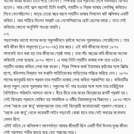
অনেক কবির কবিতা তিনি পড়ে ফেলেন। শিক্ষকরা তার প্রতিভা দেখে সবসময়ই বিস্মিত
হতেন। আর সেই অল্প বয়সেই তিনি ফরাসি, ল্যাটিন ও গ্রিক ভাষায় বেশকিছু কবিতাও
লিখে ফেলেছিলেন। মাত্র তেরো বছর বয়সে ল্যাটিন ভাষায় লিখলেন ষাট পক্সিক্ষর একটি
কবিতা। আর পাঠিয়ে দিলেন সম্রাট ৩য় নেপোলিয়ানের ছোট ছেলের কাছে। তবে সেই
কবিতার কোনো অনুলিপি পাওয়া যায়নি।
০৩.
পড়ালেখায় ভালো ফলের জন্য স্কুলজীবনে র‌্যাঁবো অনেক পুরস্কারও পেয়েছিলেন। তার
কবি জীবন ছিল সাকুল্যে (১৮৭০-৭৪) চার বছর। এই কবি জীবনের মধ্যে ১৮৭০
সালকেই মনে করা হয় তার জীবনের শ্রেষ্ঠ সময়। তার পাঁচ বছরের কবি জীবনের অনেক
কবিতাই লেখা হয়েছে ১৮৭০ সালে। এ সময় তিনি ল্যাটিন ভাষায় দক্ষ হয়ে ওঠেন।
ল্যাটিন ভাষায় কবিতা লেখা শুরু করেন। প্রিয় শিক্ষক জর্জ ইযামবার র‌্যাঁবোর সঙ্গে ভিক্টর
হুগো, বভিলসহ বিখ্যাত সব ফরাসি সাহিত্যিকের সাহিত্যের পরিচয় করিয়ে দেন। ১৮৭০
সালের জানুয়ারি মাসে প্রথম তার ল্যাটিন ভাষায় লেখা কবিতা প্রকাশিত হয়। কবিতাটির
জন্য স্কুল থেকে পুরস্কার পান। স্কুলের গ-ি পার হওয়ার সঙ্গে সঙ্গে তার চারিত্র্যিক
বৈশিষ্ট্যেও পরিবর্তন আসতে থাকে। ধীরে ধীরে তার মধ্যে বিদ্রোহের রূপটি প্রকট হয়।
সেই বিদ্রোহ প্রথমে ঘোষিত হয় সামাজিক ও ধর্মীয় নিয়মকানুনের বিরুদ্ধে। ১৮৭৩ সালে
লেখা ‘নরকে এক ঋতু’ কাব্যগ্রন্থে তার সেই বিদ্রোহী মনোভাবেরই প্রকাশ পেয়েছে।
‘নরকে এক ঋতু’ থেকে কয়েকটি লাইন পড়লেই বোঝা যাবে তার সেই সময়ের মনোভাব
কেমন ছিল:
এটাই সত্যি যে খানিকক্ষণ আগপর্যন্ত আমার জীবনটি ছিল একটি দীর্ঘ উৎসব মুখর জীবন
সেই প্রশস্ত গভীর হৃদয়ে বয়ে যেত শরাবের নহর।