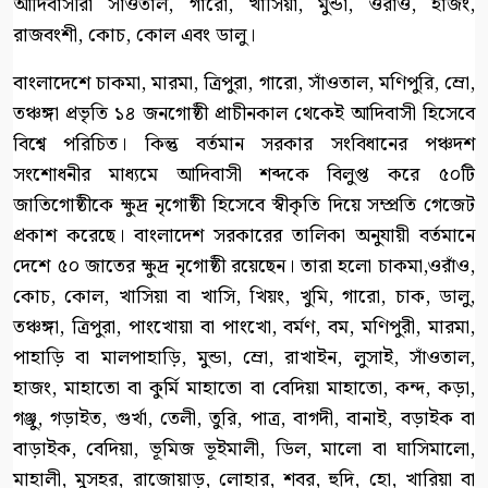
আদিবাসীরা সাঁওতাল, গারো, খাসিয়া, মুন্ডা, ওরাওঁ, হাজং,
রাজবংশী, কোচ, কোল এবং ডালু।
বাংলাদেশে চাকমা, মারমা, ত্রিপুরা, গারো, সাঁওতাল, মণিপুরি, ম্রো,
তঞ্চঙ্গা প্রভৃতি ১৪ জনগোষ্ঠী প্রাচীনকাল থেকেই আদিবাসী হিসেবে
বিশ্বে পরিচিত। কিন্তু বর্তমান সরকার সংবিধানের পঞ্চদশ
সংশোধনীর মাধ্যমে আদিবাসী শব্দকে বিলুপ্ত করে ৫০টি
জাতিগোষ্ঠীকে ক্ষুদ্র নৃগোষ্ঠী হিসেবে স্বীকৃতি দিয়ে সম্প্রতি গেজেট
প্রকাশ করেছে। বাংলাদেশ সরকারের তালিকা অনুযায়ী বর্তমানে
দেশে ৫০ জাতের ক্ষুদ্র নৃগোষ্ঠী রয়েছেন। তারা হলো চাকমা,ওরাঁও,
কোচ, কোল, খাসিয়া বা খাসি, খিয়ং, খুমি, গারো, চাক, ডালু,
তঞ্চঙ্গা, ত্রিপুরা, পাংখোয়া বা পাংখো, বর্মণ, বম, মণিপুরী, মারমা,
পাহাড়ি বা মালপাহাড়ি, মুন্ডা, ম্রো, রাখাইন, লুসাই, সাঁওতাল,
হাজং, মাহাতো বা কুর্মি মাহাতো বা বেদিয়া মাহাতো, কন্দ, কড়া,
গঞ্জু, গড়াইত, গুর্খা, তেলী, তুরি, পাত্র, বাগদী, বানাই, বড়াইক বা
বাড়াইক, বেদিয়া, ভূমিজ ভূইমালী, ডিল, মালো বা ঘাসিমালো,
মাহালী, মুসহর, রাজোয়াড়, লোহার, শবর, হুদি, হো, খারিয়া বা