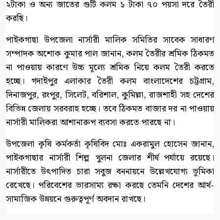
২টাকা ও অন্য জাতের গুটি কলম ১ টাকা ৭০ পয়সা দরে তৈরী
করছি।
পাইকগাছা উপজেলা নার্সারী মালিক সমিতির সাবেক সাধারণ
সম্পাদক অশোক কুমার পাল জানান, কলম তৈরীর শ্রমিক ঠিকমত
না পাওয়ায় কারণে উচ্চ মূল্যে শ্রমিক নিয়ে কলম তৈরী করতে
হচ্ছে। গদাইপুর এলাকার তৈরী কলম বাংলাদেশের চট্টগ্রাম,
দিনাজপুর, রংপুর, সিলেট, বরিশাল, কুমিল্লা, রাজশাহী সহ দেশের
বিভিন্ন জেলায় সরবরাহ হচ্ছে। তবে ঠিকমত বাজার দর না পাওয়ায়
নার্সারী মালিকরা আশানারুপ ব্যবসা করতে পারছে না।
উপজেলা কৃষি কর্মকর্তা কৃষিবিদ মোঃ একরামুল হোসেন জানান,
পাইকগাছার নার্সারী শিল্প খুলনা জেলার শীর্ষ পর্যায়ে রয়েছে।
নার্সারীতে উৎপাদিত চারা সবুজ বননায়নে উল্লেখযোগ্য ভূমিকা
রেখেছে। পরিবেশের ভারসাম্য রক্ষা করছে তেমনি দেশের আর্থ-
সামাজিক উন্নয়নে গুরুত্বপূর্ণ অবদান রাখছে।