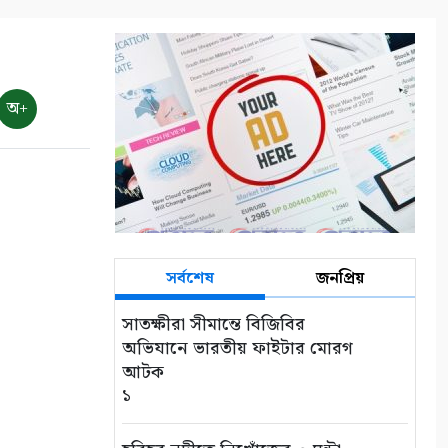
অ+
সর্বশেষ
জনপ্রিয়
সাতক্ষীরা সীমান্তে বিজিবির
অভিযানে ভারতীয় ফাইটার মোরগ
আটক
১