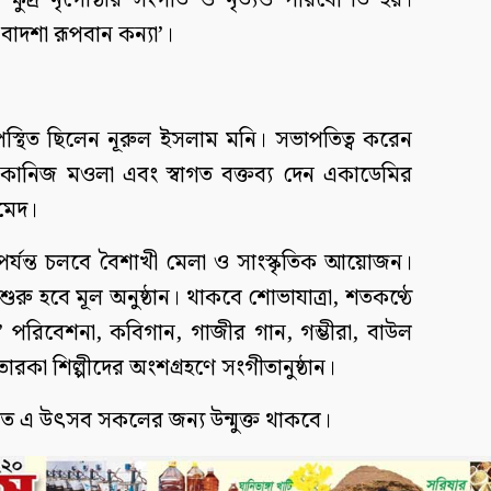
ক্ষুদ্র নৃগোষ্ঠীর সংগীত ও নৃত্যও পরিবেশিত হয়।
 বাদশা রূপবান কন্যা’।
পস্থিত ছিলেন নূরুল ইসলাম মনি। সভাপতিত্ব করেন
িব কানিজ মওলা এবং স্বাগত বক্তব্য দেন একাডেমির
মেদ।
র্যন্ত চলবে বৈশাখী মেলা ও সাংস্কৃতিক আয়োজন।
রু হবে মূল অনুষ্ঠান। থাকবে শোভাযাত্রা, শতকণ্ঠে
পরিবেশনা, কবিগান, গাজীর গান, গম্ভীরা, বাউল
 তারকা শিল্পীদের অংশগ্রহণে সংগীতানুষ্ঠান।
িত এ উৎসব সকলের জন্য উন্মুক্ত থাকবে।