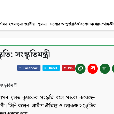
িক্ষা
খেলাধুলা
জাতীয়
খুলনা
যশোর
আন্তর্জাতিক
বিশেষ সংখ্যা
সম্পাদকী
 সংস্কৃতিমন্ত্রী
অ-
Facebook
Tweet
Pin
াপন মূলত কৃষকের সংস্কৃতি বলে মন্তব্য করেছেন
ৌধুরী। তিনি বলেন, গ্রামীণ ঐতিহ্য ও লোকজ সংস্কৃতির