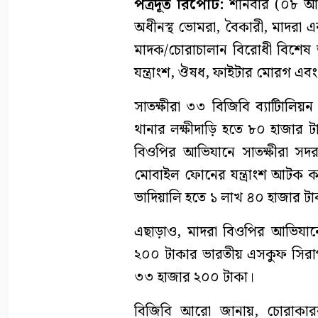
পত্রদূত রিপোর্ট:
শনিবার (০৮ আগস
অধীনস্থ ভোমরা, বৈকারী, মাদরা এব
মাদক/চোরাচালান বিরোধী বিশেষ
যন্ত্রাংশ, ঔষধ, ফাইটার মোরগ 
সাতক্ষীরা ৩৩ বিজিবি ব্যাটিালি
থানার লক্ষীদাড়ি হতে ৮০ হাজা
বিওপির আভিযানে সাতক্ষীরা সদ
মোবাইল ফোনের যন্ত্রাংশ আটক ক
ভাদিয়ালি হতে ১ লাখ ৪০ হাজার 
এছাড়াও, মাদরা বিওপির আভিযান
২০০ টাকার ভারতীয় এসকুফ সিরা
৩৩ হাজার ২০০ টাকা।
বিজিবি আরো জানায়, চোরাকারবার