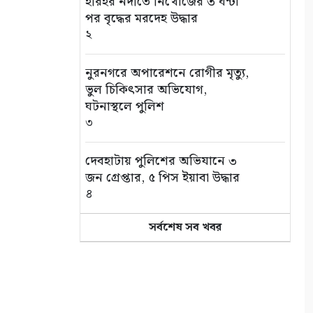
হরিহর নদীতে নিখোঁজের ৩ ঘন্টা
পর বৃদ্ধের মরদেহ উদ্ধার
২
নুরনগরে অপারেশনে রোগীর মৃত্যু,
ভুল চিকিৎসার অভিযোগ,
ঘটনাস্থলে পুলিশ
৩
দেবহাটায় পুলিশের অভিযানে ৩
জন গ্রেপ্তার, ৫ পিস ইয়াবা উদ্ধার
৪
সর্বশেষ সব খবর
জন্মের পর থেকেই জটিলতায় ভুগছে
শিশু রায়য়ান, পাশে দাঁড়ালেন
আলফা
৫