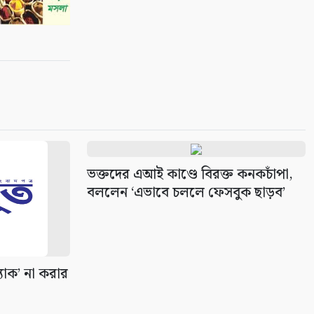
সাংবাদিক চাই?
৯
পেশাজীবী দল সাতক্ষীরা জেলা
শাখা, আংশিক কমিটি অনুমোদন
১০
ভক্তদের এআই কাণ্ডে বিরক্ত কনকচাঁপা,
বললেন ‘এভাবে চললে ফেসবুক ছাড়ব’
্যাক’ না করার