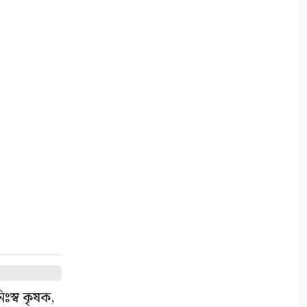
সুন্দরবন বন্ধ, তবু সুন্দরবনের স্বাদ
মিলছে আকাশনীলায়
৬
কপিলমুনিতে চারা গাছের বাজার
জমজমাট
৭
সাতক্ষীরা একটি জেলা নয়, একটি
অসমাপ্ত গবেষণাগার
৮
সাংবাদিকতা: আমরা কোমন
সাংবাদিক চাই?
৯
পেশাজীবী দল সাতক্ষীরা জেলা
িঃস্ব কৃষক,
শাখা, আংশিক কমিটি অনুমোদন