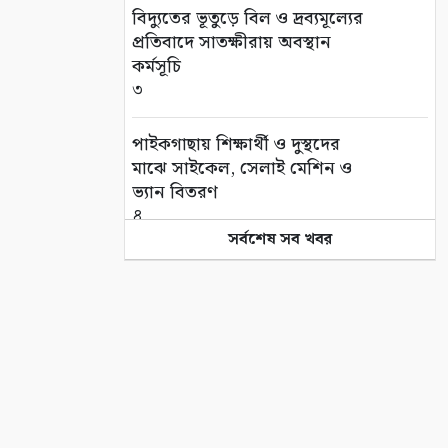
বিদ্যুতের ভূতুড়ে বিল ও দ্রব্যমূল্যের
প্রতিবাদে সাতক্ষীরায় অবস্থান
কর্মসূচি
৩
পাইকগাছায় শিক্ষার্থী ও দুস্থদের
মাঝে সাইকেল, সেলাই মেশিন ও
ভ্যান বিতরণ
৪
সর্বশেষ সব খবর
ক্যাপ্টেন শাহজাহান মাস্টারের
৩৩তম মৃত্যুবার্ষিকী শনিবার
৫
সাতক্ষীরায় ৬ কোটি টাকার ‘কুশ’
মাদক জব্দ, আটক ১
৬