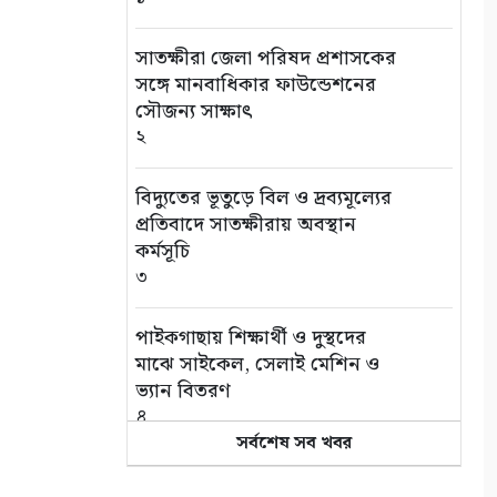
সাতক্ষীরা জেলা পরিষদ প্রশাসকের
সঙ্গে মানবাধিকার ফাউন্ডেশনের
সৌজন্য সাক্ষাৎ
২
বিদ্যুতের ভূতুড়ে বিল ও দ্রব্যমূল্যের
প্রতিবাদে সাতক্ষীরায় অবস্থান
কর্মসূচি
৩
পাইকগাছায় শিক্ষার্থী ও দুস্থদের
মাঝে সাইকেল, সেলাই মেশিন ও
ভ্যান বিতরণ
৪
সর্বশেষ সব খবর
ক্যাপ্টেন শাহজাহান মাস্টারের