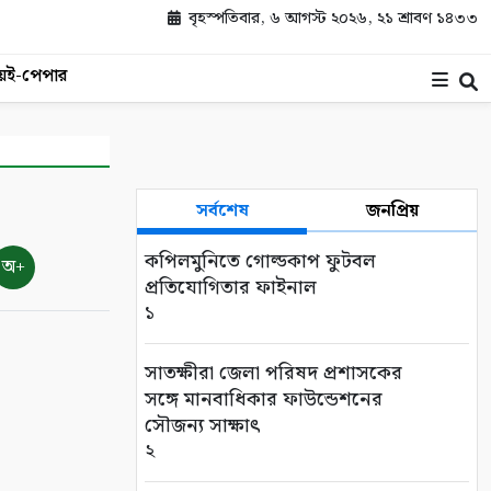
বৃহস্পতিবার, ৬ আগস্ট ২০২৬, ২১ শ্রাবণ ১৪৩৩
য়
ই-পেপার
সর্বশেষ
জনপ্রিয়
কপিলমুনিতে গোল্ডকাপ ফুটবল
অ+
প্রতিযোগিতার ফাইনাল
১
সাতক্ষীরা জেলা পরিষদ প্রশাসকের
সঙ্গে মানবাধিকার ফাউন্ডেশনের
সৌজন্য সাক্ষাৎ
২