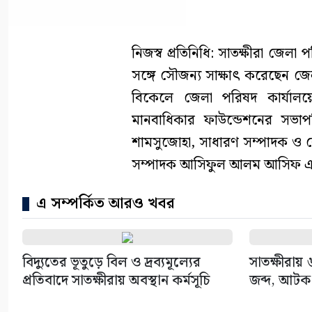
নিজস্ব প্রতিনিধি: সাতক্ষীরা জেলা
সঙ্গে সৌজন্য সাক্ষাৎ করেছেন জেল
বিকেলে জেলা পরিষদ কার্যালয়ে
মানবাধিকার ফাউন্ডেশনের সভ
শামসুজোহা, সাধারণ সম্পাদক ও কে
সম্পাদক আসিফুল আলম আসিফ এবং অ
এ সম্পর্কিত আরও খবর
বিদ্যুতের ভূতুড়ে বিল ও দ্রব্যমূল্যের
সাতক্ষীরায়
প্রতিবাদে সাতক্ষীরায় অবস্থান কর্মসূচি
জব্দ, আটক