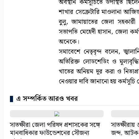
অবস্থান কর্মসূচিতে উপস্থিত ছি
শাখার সেক্রেটারি মাওলানা আজিজ
বুলু, জামায়াতের জেলা সহকারী
সভাপতি মেহেদী হাসান, জেলা কর্
অনেকে।
সমাবেশে নেতৃবৃন্দ বলেন, জ্বালা
অতিরিক্ত লোডশেডিং ও মূল্যবৃদ্ধি
খাতের অনিয়ম দূর করা ও নিত্যপ্র
নেওয়ার দাবি জানানো হয় কর্মসূচি
এ সম্পর্কিত আরও খবর
সাতক্ষীরা জেলা পরিষদ প্রশাসকের সঙ্গে
সাতক্ষীরায়
মানবাধিকার ফাউন্ডেশনের সৌজন্য
জব্দ, আটক