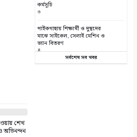
কর্মসূচি
পাইকগাছায় বিলুপ্তির পথে বর্ষার
৩
কদম ফুল
১০
পাইকগাছায় শিক্ষার্থী ও দুস্থদের
মাঝে সাইকেল, সেলাই মেশিন ও
ভ্যান বিতরণ
৪
সর্বশেষ সব খবর
ক্যাপ্টেন শাহজাহান মাস্টারের
৩৩তম মৃত্যুবার্ষিকী শনিবার
৫
সাতক্ষীরায় ৬ কোটি টাকার ‘কুশ’
মাদক জব্দ, আটক ১
৬
 হওয়ায় শেখ
আরামপ্রিয় প্রাণী বিড়াল/ প্রকাশ
 ও অভিনন্দন
ঘোষ বিধান