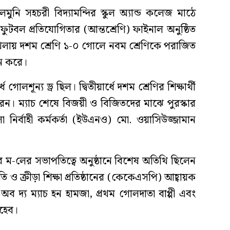
লমুনি সহচরী বিদ্যামন্দির স্কুল অ্যান্ড কলেজ মাঠে
য় ফুটবল প্রতিযোগিতার (আন্তশ্রেণি) ফাইনাল অনুষ্ঠিত
 খেলায় দশম শ্রেণি ১-০ গোলে নবম শ্রেণিকে পরাজিত
জন করে।
 গোলশূন্য ড্র ছিল। দ্বিতীয়ার্ধে দশম শ্রেণির শিক্ষার্থী
েন। ম্যাচ শেষে বিজয়ী ও বিজিতদের মাঝে পুরস্কার
ির্বাহী কর্মকর্তা (ইউএনও) মো. ওয়াসিউজ্জামান
মার ম-লের সভাপতিত্বে অনুষ্ঠানে বিশেষ অতিথি ছিলেন
ি ও ক্রীড়া শিক্ষা প্রতিষ্ঠানের (কেকেএসপি) আহ্বায়ক
 দ্য ম্যাচ হন হামজা, প্রথম গোলদাতা বাপ্পী এবং
াহেব।