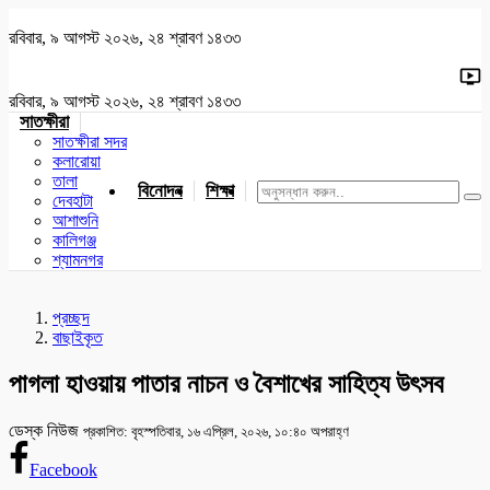
রবিবার, ৯ আগস্ট ২০২৬, ২৪ শ্রাবণ ১৪৩৩
রবিবার, ৯ আগস্ট ২০২৬, ২৪ শ্রাবণ ১৪৩৩
সাতক্ষীরা
সাতক্ষীরা সদর
কলারোয়া
তালা
বিনোদন
শিক্ষা
খেলাধুলা
জাতীয়
খুলনা
যশোর
দেবহাটা
আশাশুনি
কালিগঞ্জ
শ্যামনগর
প্রচ্ছদ
বাছাইকৃত
পাগলা হাওয়ায় পাতার নাচন ও বৈশাখের সাহিত্য উৎসব
ডেস্ক নিউজ
প্রকাশিত: বৃহস্পতিবার, ১৬ এপ্রিল, ২০২৬, ১০:৪০ অপরাহ্ণ
Facebook