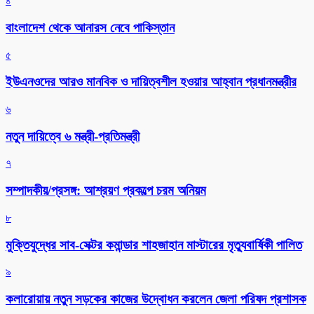
৪
বাংলাদেশ থেকে আনারস নেবে পাকিস্তান
৫
ইউএনওদের আরও মানবিক ও দায়িত্বশীল হওয়ার আহ্বান প্রধানমন্ত্রীর
৬
নতুন দায়িত্বে ৬ মন্ত্রী-প্রতিমন্ত্রী
৭
সম্পাদকীয়/প্রসঙ্গ: আশ্রয়ণ প্রকল্পে চরম অনিয়ম
৮
মুক্তিযুদ্ধের সাব-সেক্টর কমান্ডার শাহজাহান মাস্টারের মৃত্যুবার্ষিকী পালিত
৯
কলারোয়ায় নতুন সড়কের কাজের উদ্বোধন করলেন জেলা পরিষদ প্রশাসক