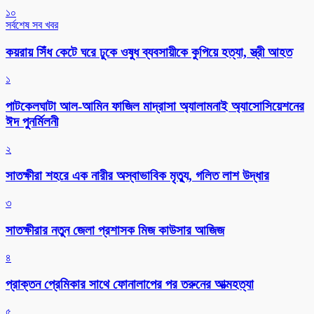
১০
সর্বশেষ সব খবর
কয়রায় সিঁধ কেটে ঘরে ঢুকে ওষুধ ব্যবসায়ীকে কুপিয়ে হত্যা, স্ত্রী আহত
১
পাটকেলঘাটা আল-আমিন ফাজিল মাদ্রাসা অ্যালামনাই অ্যাসোসিয়েশনের
ঈদ পুনর্মিলনী
২
সাতক্ষীরা শহরে এক নারীর অস্বাভাবিক মৃত্যু, গলিত লাশ উদ্ধার
৩
সাতক্ষীরার নতুন জেলা প্রশাসক মিজ কাউসার আজিজ
৪
প্রাক্তন প্রেমিকার সাথে ফোনালাপের পর তরুনের আত্মহত্যা
৫