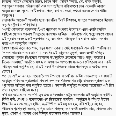
দিলরুবা, সায়েম ফেরদৌস মিতুল, শিরিন সাদী, সৌহার্দ সিরাজ, মো. বাকি বিল্লাহ,
প্রাণকৃষ্ণ সরকার, মনিরুল বারী এবং স ম তুহিনের কবিতাগুলো যেন একেকটি আলাদা
অনুভবের দরজা খুলে দেয়Ñকখনো প্রেম, কখনো বেদনা, কখনো সমাজচেতনার গভীর
অনুরণন।
ফোল্ডারটির আরেকটি আকর্ষণ হলো এর রঙিন তিনটি বিজ্ঞাপন, যা পুরো প্রকাশনাকে দিয়েছে
বাড়তি সৌন্দর্য ও পরিপূর্ণতা।
‘একটি গোলপাতা প্রকাশনা’Ñএই প্রকাশনা সংস্থার উদ্যোগে এমন একটি নান্দনিক
সাহিত্য ফোল্ডার প্রকাশ নিঃসন্দেহে প্রশংসার দাবিদার। বর্ষবরণের এই মাহেন্দ্রক্ষণে তাদের
এই প্রয়াস কেবল একটি প্রকাশনা নয়, বরং বাংলা সাহিত্যচর্চার ধারাকে আরও বেগবান
করার এক আন্তরিক পদক্ষেপ।
বৈশাখ মানেই নতুন করে শুরু, নতুন স্বপ্ন বোনা। সেই স্বপ্নেরই এক রঙিন প্রতিফলন
‘পাগলা হাওয়ায় পাতার নাচন’। নববর্ষের এই আনন্দঘন মুহূর্তে, এমন একটি সাহিত্য
ফোল্ডারের প্রকাশ নিঃসন্দেহে আমাদের সাংস্কৃতিক চেতনাকে আরও সমৃদ্ধ করেছে।
বিকেলে সব্যসাচী আবৃত্তি সংসদ ও অধ্যাপক আশুতোষ সরকারের সৌজন্যে আর একটি
সাহিত্য সভা অনুষ্ঠিত হয়, যা এই নববর্ষ উদযাপনকে আরও প্রাণবন্ত ও অর্থবহ করে
তোলে।
গত ১৪ এপ্রিল ২০২৬, পহেলা বৈশাখ উপলক্ষে সাতক্ষীরার কাটিয়া লস্করপাড়ায় সব্যসাচী
আবৃত্তি পরিষদের প্রতিষ্ঠাতা সাধারণ সম্পাদক মনিরুজ্জামান ছট্টুর বাসভবন প্রাঙ্গণে এক
প্রাণবন্ত সাহিত্য সভা অনুষ্ঠিত হয়েছে। সব্যসাচী আবৃত্তি সংসদের আয়োজনে এটি ছিল
তাদের ২৭তম সাহিত্য সভা।
কবি শুভ আহমেদের সভাপতিত্বে এবং মনিরুজ্জামান ছট্টুর সঞ্চালনায় এই অনুষ্ঠানে স্থানীয়
বিশিষ্ট কবি, লেখক ও গবেষকদের এক মিলনমেলা বসেছিল। অনুষ্ঠানে উপস্থিত ছিলেন
শিক্ষাবিদ অধ্যক্ষ আব্দুল হামিদ, কণ্ঠশিল্পী ও কবি মঞ্জুরুল হক, কবি শহিদুর রহমান,
গীতিকার প্রাণকৃষ্ণ সরকার, তৃপ্তি মোহন মল্লিক, কবি কাজী গুলশান আরা, মনিরুজ্জামান
মুন্না, লেখক ও গবেষক শেখ সিদ্দিকুর রহমানসহ আরও অনেকে।