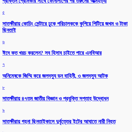
প্রাক্তন প্রেমিকার সাথে ফোনালাপের পর তরুনের আত্মহত্যা
৫
সাতক্ষীরায় কোচিং সেন্টারে ঢুকে পরিচালককে কুপিয়ে পিটিয়ে জখম ও টাকা
ছিনতাই
৬
ঈদে কত খরচ করলেন? সব হিসাব চাইতে পারে এনবিআর
৭
অনিমেষকে জিম্মি করে জলদস্যু ডন বাহিনী, ৩ জলদস্যু আটক
৮
সাতক্ষীরায় ৪৭তম জাতীয় বিজ্ঞান ও প্রযুক্তি সপ্তাহ উদ্বোধন
৯
সাতক্ষীরায় গহনা ছিনতাইকালে দুর্বৃত্তের ইটের আঘাতে নারী নিহত