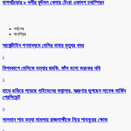
বাগআঁচড়ায় ৮ দলীয় ফুটবল খেলায় টেংরা একাদশ চ্যাম্পিয়ন
সর্বশেষ
জনপ্রিয়
আর্জেন্টাইন গণমাধ্যমে মেসির বাবার মৃত্যুর খবর
১
বিশ্বকাপে মেসিকে হত্যার হুমকি, ফাঁস হলো ভয়ংকর নথি
২
হাড়ে ছড়িয়ে পড়েছে বাইডেনের ক্যান্সার, যন্ত্রণায় ভুগছেন সাবেক মার্কিন
প্রেসিডেন্ট
৩
সালমান শাহ হত্যা মামলার রাজসাক্ষীকে নিয়ে শাবনূরের ক্ষোভ