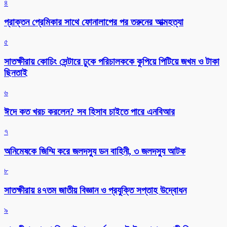
৪
প্রাক্তন প্রেমিকার সাথে ফোনালাপের পর তরুনের আত্মহত্যা
৫
সাতক্ষীরায় কোচিং সেন্টারে ঢুকে পরিচালককে কুপিয়ে পিটিয়ে জখম ও টাকা
ছিনতাই
৬
ঈদে কত খরচ করলেন? সব হিসাব চাইতে পারে এনবিআর
৭
অনিমেষকে জিম্মি করে জলদস্যু ডন বাহিনী, ৩ জলদস্যু আটক
৮
সাতক্ষীরায় ৪৭তম জাতীয় বিজ্ঞান ও প্রযুক্তি সপ্তাহ উদ্বোধন
৯