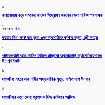
৯
কলারোয়ায় নতুন সড়কের কাজের উদ্বোধন করলেন জেলা পরিষদ প্রশাসক
১০
সর্বশেষ সব খবর
কয়রায় সিঁধ কেটে ঘরে ঢুকে ওষুধ ব্যবসায়ীকে কুপিয়ে হত্যা, স্ত্রী আহত
১
পাটকেলঘাটা আল-আমিন ফাজিল মাদ্রাসা অ্যালামনাই অ্যাসোসিয়েশনের
ঈদ পুনর্মিলনী
২
সাতক্ষীরা শহরে এক নারীর অস্বাভাবিক মৃত্যু, গলিত লাশ উদ্ধার
৩
সাতক্ষীরার নতুন জেলা প্রশাসক মিজ কাউসার আজিজ