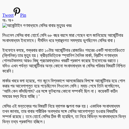
Tweet
Pin
অ-
অ+
লিওনেল মেসির বাবা হোর্হে মেসি ৬৮ বছর বয়সে মারা গেছেন বলে জানিয়েছে আর্জেন্টিনার
সংবাদমাধ্যম ইনফোবে। দীর্ঘদিন ধরে স্বাস্থ্যগত সমস্যায় ভুগছিলেন মেসির বাবা।
ইনফোবে বলছে, শুক্রবার রাত ১০টায় আর্জেন্টিনার রোজারিও শহরের একটি সানাতোরিওতে
(ক্লিনিক) তার মৃত্যু হয়। ক্রীড়াভিত্তিক স্প্যানিশ দৈনিক মার্কা, ব্রিটিশ গণমাধ্যম
গোলডটকমসহ আরও কিছু প্রচারমাধ্যমও খবরটি প্রকাশ করেছে ইনফোবের বরাতে।
যদিও এখন পর্যন্ত আর্জেন্টিনার অন্য কোনো সংবাদমাধ্যম বা মেসির পরিবার বিষয়টি নিশ্চিত
করেনি।
মার্কার খবরে বলা হয়েছে, গত জুনে বিশ্বকাপে আলজেরিয়ার বিপক্ষে আর্জেন্টিনার হয়ে গোল
করার পর আবেগাপ্লুত হয়ে পড়েছিলেন লিওনেল মেসি। ম্যাচ শেষে তিনি বলেছিলেন,
‘আমি কেন কাঁদছিলাম? এর সঙ্গে ফুটবলের কোনো সম্পর্কই ছিল না। কয়েকটি কঠিন
সময়ের মধ্য দিয়ে যাচ্ছি।’
মেসির এই মন্তব্যের পর বিষয়টি নিয়ে ব্যাপক জল্পনা শুরু হয়। একাধিক সংবাদমাধ্যম
তখন জানায়, তার বাবার শারীরিক অবস্থার সঙ্গে মেসির আবেগাপ্লুত হওয়ার বিষয়টির
সম্পর্ক রয়েছে। তবে হোর্হে মেসির ঠিক কী হয়েছিল, তা নিয়ে বিভিন্ন সংবাদমাধ্যমে ভিন্ন
ভিন্ন তথ্য প্রকাশিত হচ্ছিল।