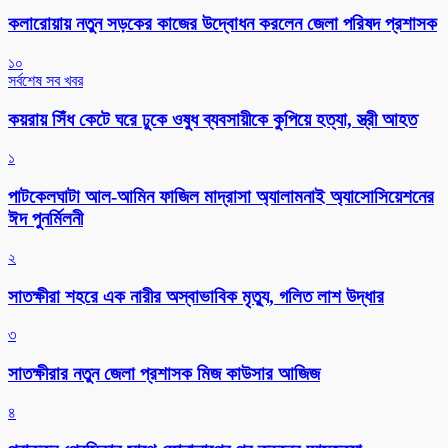
কলারোয়ায় নতুন সড়কের কাজের উদ্বোধন করলেন জেলা পরিষদ প্রশাসক
১০
সর্বশেষ সব খবর
কয়রায় সিঁধ কেটে ঘরে ঢুকে ওষুধ ব্যবসায়ীকে কুপিয়ে হত্যা, স্ত্রী আহত
১
পাটকেলঘাটা আল-আমিন ফাজিল মাদ্রাসা অ্যালামনাই অ্যাসোসিয়েশনের
ঈদ পুনর্মিলনী
২
সাতক্ষীরা শহরে এক নারীর অস্বাভাবিক মৃত্যু, গলিত লাশ উদ্ধার
৩
সাতক্ষীরার নতুন জেলা প্রশাসক মিজ কাউসার আজিজ
৪