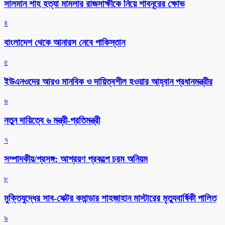
সালমান শাহ হত্যা মামলার রাজসাক্ষীকে নিয়ে শাবনূরের ক্ষোভ
৪
বাংলাদেশ থেকে আনারস নেবে পাকিস্তান
৫
ইউএনওদের আরও মানবিক ও দায়িত্বশীল হওয়ার আহ্বান প্রধানমন্ত্রীর
৬
নতুন দায়িত্বে ৬ মন্ত্রী-প্রতিমন্ত্রী
৭
সম্পাদকীয়/প্রসঙ্গ: আশ্রয়ণ প্রকল্পে চরম অনিয়ম
৮
মুক্তিযুদ্ধের সাব-সেক্টর কমান্ডার শাহজাহান মাস্টারের মৃত্যুবার্ষিকী পালিত
৯