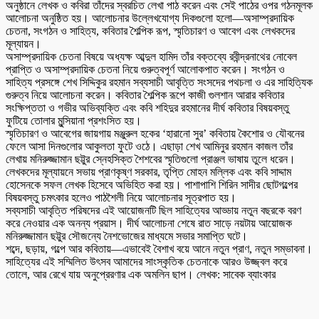
অনুষ্ঠানে লেখক ও কবিরা তাঁদের স্বরচিত লেখা পাঠ করেন এবং সেই পাঠের ওপর গঠনমূলক
আলোচনা অনুষ্ঠিত হয়। আলোচনার উল্লেখযোগ্য দিকগুলো হলো—অসাম্প্রদায়িক
চেতনা, সংগঠন ও সাহিত্য, কবিতার শৈল্পিক রূপ, স্মৃতিচারণ ও আবেগ এবং লেখকদের
মূল্যায়ন।
অসাম্প্রদায়িক চেতনা বিষয়ে অধ্যক্ষ আব্দুল হামিদ তাঁর বক্তব্যে রবীন্দ্রনাথের নোবেল
প্রাপ্তি ও অসাম্প্রদায়িক চেতনা নিয়ে গুরুত্বপূর্ণ আলোকপাত করেন। সংগঠন ও
সাহিত্য প্রসঙ্গে শেখ সিদ্দিকুর রহমান সব্যসাচী আবৃত্তি সংসদের পথচলা ও এর সাহিত্যিক
গুরুত্ব নিয়ে আলোচনা করেন। কবিতার শৈল্পিক রূপে কাজী গুলশান আরার কবিতার
সংক্ষিপ্ততা ও গভীর অভিব্যক্তি এবং কবি শহিদুর রহমানের দীর্ঘ কবিতার বিষয়বস্তু
ফুটিয়ে তোলার মুন্সিয়ানা প্রশংসিত হয়।
স্মৃতিচারণ ও আবেগের জায়গায় মঞ্জুরুল হকের ‘হারানো সুর’ কবিতায় কৈশোর ও যৌবনের
ফেলে আসা দিনগুলোর আকুলতা ফুটে ওঠে। এছাড়া শেখ আমিনুর রহমান কাজল তাঁর
লেখায় মনিরুজ্জামান ছট্টুর স্নেহসিক্ত শৈশবের স্মৃতিগুলো প্রাঞ্জল ভাষায় তুলে ধরেন।
লেখকদের মূল্যায়নে সভায় প্রাণকৃষ্ণ সরকার, তৃপ্তি মোহন মল্লিক এবং কবি সাদ্দাম
হোসেনকে সফল লেখক হিসেবে অভিহিত করা হয়। পাশাপাশি শিরিন সাদীর ছোটগল্পের
বিষয়বস্তু চমৎকার হলেও পাঠশৈলী নিয়ে আলোচনার সূত্রপাত হয়।
সব্যসাচী আবৃত্তি পরিষদের এই আয়োজনটি ছিল সাহিত্যের আড্ডায় নতুন বছরকে বরণ
করে নেওয়ার এক অনন্য প্রয়াস। দীর্ঘ আলোচনা শেষে রাত সাড়ে নয়টায় আয়োজক
মনিরুজ্জামান ছট্টুর সৌজন্যে নৈশভোজের মাধ্যমে সভার সমাপ্তি ঘটে।
শব্দে, ছড়ায়, গল্পে আর কবিতায়—এভাবেই বৈশাখ বয়ে আনে নতুন প্রাণ, নতুন সম্ভাবনা।
সাহিত্যের এই সম্মিলিত উৎসব আমাদের সাংস্কৃতিক চেতনাকে আরও উজ্জ্বল করে
তোলে, আর রেখে যায় অনুপ্রেরণার এক অমলিন ছাপ। লেখক: সাবেক ব্যাংকার