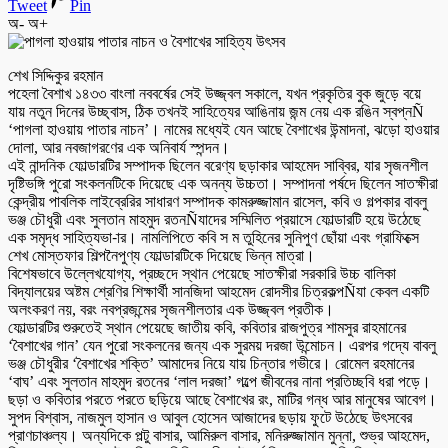
Tweet
Pin
অ-
অ+
শেখ সিদ্দিকুর রহমান
পহেলা বৈশাখ ১৪৩৩ বাংলা নববর্ষের সেই উজ্জ্বল সকালে, যখন প্রকৃতির বুক জুড়ে বয়ে
যায় নতুন দিনের উচ্ছ্বাস, ঠিক তখনই সাহিত্যের আঙিনায় জন্ম নেয় এক রঙিন স্বপ্নÑ
‘পাগলা হাওয়ায় পাতার নাচন’। নামের মধ্যেই যেন আছে বৈশাখের উন্মাদনা, ঝড়ো হাওয়ার
দোলা, আর নবজাগরণের এক অনিবার্য স্পন্দন।
এই নান্দনিক ফোল্ডারটির সম্পাদক ছিলেন বরেণ্য ছড়াকার আহমেদ সাব্বির, যার সৃজনশীল
দৃষ্টিভঙ্গি পুরো সংকলনটিকে দিয়েছে এক অনন্য উচ্চতা। সম্পাদনা পর্ষদে ছিলেন সাতক্ষীরা
কেন্দ্রীয় পাবলিক লাইব্রেরির সাধারণ সম্পাদক কামরুজ্জামান রাসেল, কবি ও গল্পকার বাবলু
ভঞ্জ চৌধুরী এবং সুলতান মাহমুদ রতনÑযাদের সম্মিলিত প্রয়াসে ফোল্ডারটি হয়ে উঠেছে
এক সমৃদ্ধ সাহিত্যভা-ার। নামলিপিতে কবি স ম তুহিনের সুনিপুণ ছোঁয়া এবং গ্রাফিক্সে
শেখ মোস্তফার শিল্পনৈপুণ্য ফোল্ডারটিকে দিয়েছে ভিন্ন মাত্রা।
বিশেষভাবে উল্লেখযোগ্য, প্রচ্ছদে স্থান পেয়েছে সাতক্ষীরা সরকারি উচ্চ বালিকা
বিদ্যালয়ের অষ্টম শ্রেণির শিক্ষার্থী সানজিদা আহমেদ রোদসীর চিত্রকল্পÑযা কেবল একটি
অলংকরণ নয়, বরং নবপ্রজন্মের সৃজনশীলতার এক উজ্জ্বল প্রতীক।
ফোল্ডারটির শুরুতেই স্থান পেয়েছে জাতীয় কবি, কবিতার রাজপুত্র শামসুর রাহমানের
‘বৈশাখের গান’ যেন পুরো সংকলনের জন্য এক সুরময় দরজা উন্মোচন। এরপর গদ্যে বাবলু
ভঞ্জ চৌধুরীর ‘বৈশাখের শক্তি’ আমাদের নিয়ে যায় চিন্তার গভীরে। রোমেল রহমানের
‘বাঘ’ এবং সুলতান মাহমুদ রতনের ‘লাল দরজা’ গল্পে জীবনের নানা প্রতিচ্ছবি ধরা পড়ে।
ছড়া ও কবিতার পরতে পরতে ছড়িয়ে আছে বৈশাখের রং, মাটির গন্ধ আর মানুষের আবেগ।
সুপদ বিশ্বাস, নাজমুল হাসান ও আবুল হোসেন আজাদের ছড়ায় ফুটে উঠেছে উৎসবের
প্রাণচাঞ্চল্য। অন্যদিকে পল্টু বাসার, আমিরুল বাসার, মনিরুজ্জামান মুন্না, শুভ্র আহমেদ,