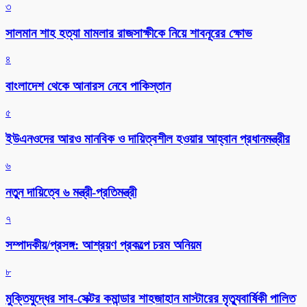
৩
সালমান শাহ হত্যা মামলার রাজসাক্ষীকে নিয়ে শাবনূরের ক্ষোভ
৪
বাংলাদেশ থেকে আনারস নেবে পাকিস্তান
৫
ইউএনওদের আরও মানবিক ও দায়িত্বশীল হওয়ার আহ্বান প্রধানমন্ত্রীর
৬
নতুন দায়িত্বে ৬ মন্ত্রী-প্রতিমন্ত্রী
৭
সম্পাদকীয়/প্রসঙ্গ: আশ্রয়ণ প্রকল্পে চরম অনিয়ম
৮
মুক্তিযুদ্ধের সাব-সেক্টর কমান্ডার শাহজাহান মাস্টারের মৃত্যুবার্ষিকী পালিত