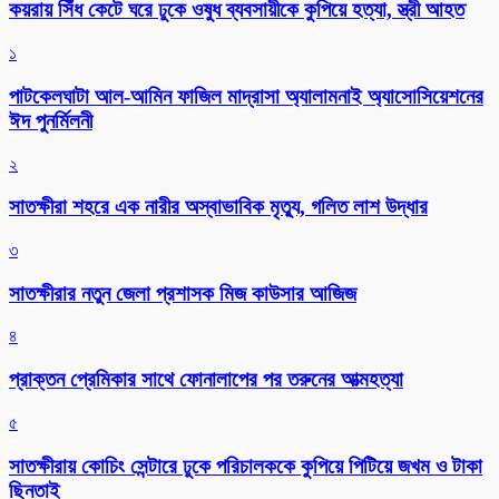
কয়রায় সিঁধ কেটে ঘরে ঢুকে ওষুধ ব্যবসায়ীকে কুপিয়ে হত্যা, স্ত্রী আহত
১
পাটকেলঘাটা আল-আমিন ফাজিল মাদ্রাসা অ্যালামনাই অ্যাসোসিয়েশনের
ঈদ পুনর্মিলনী
২
সাতক্ষীরা শহরে এক নারীর অস্বাভাবিক মৃত্যু, গলিত লাশ উদ্ধার
৩
সাতক্ষীরার নতুন জেলা প্রশাসক মিজ কাউসার আজিজ
৪
প্রাক্তন প্রেমিকার সাথে ফোনালাপের পর তরুনের আত্মহত্যা
৫
সাতক্ষীরায় কোচিং সেন্টারে ঢুকে পরিচালককে কুপিয়ে পিটিয়ে জখম ও টাকা
ছিনতাই