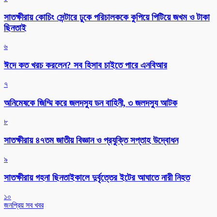
সাতক্ষীরায় কোচিং সেন্টারে ঢুকে পরিচালককে কুপিয়ে পিটিয়ে জখম ও টাকা
ছিনতাই
৬
ঈদে কত খরচ করলেন? সব হিসাব চাইতে পারে এনবিআর
৭
অনিমেষকে জিম্মি করে জলদস্যু ডন বাহিনী, ৩ জলদস্যু আটক
৮
সাতক্ষীরায় ৪৭তম জাতীয় বিজ্ঞান ও প্রযুক্তি সপ্তাহ উদ্বোধন
৯
সাতক্ষীরায় গহনা ছিনতাইকালে দুর্বৃত্তের ইটের আঘাতে নারী নিহত
১০
জনপ্রিয় সব খবর