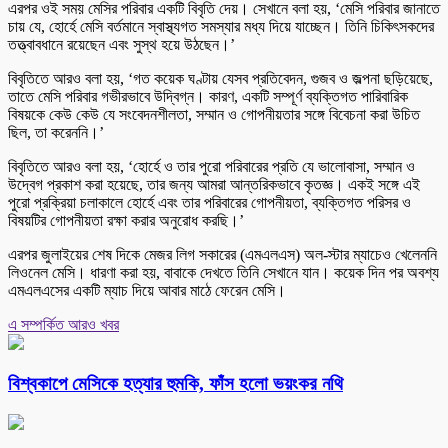
এরপর ওই সময় মেসির পরিবার একটি বিবৃতি দেয়। সেখানে বলা হয়, ‘মেসি পরিবার জানাতে
চায় যে, হোর্হে মেসি বর্তমানে স্বাস্থ্যগত সমস্যার মধ্য দিয়ে যাচ্ছেন। তিনি চিকিৎসকদের
তত্ত্বাবধানে রয়েছেন এবং সুস্থ হয়ে উঠছেন।’
বিবৃতিতে আরও বলা হয়, ‘গত কয়েক ঘণ্টায় যেসব প্রতিবেদন, গুজব ও জল্পনা ছড়িয়েছে,
তাতে মেসি পরিবার গভীরভাবে উদ্বিগ্ন। কারণ, একটি সম্পূর্ণ ব্যক্তিগত পারিবারিক
বিষয়কে কেউ কেউ যে সংবেদনশীলতা, সম্মান ও গোপনীয়তার সঙ্গে বিবেচনা করা উচিত
ছিল, তা করেননি।’
বিবৃতিতে আরও বলা হয়, ‘হোর্হে ও তার পুরো পরিবারের প্রতি যে ভালোবাসা, সম্মান ও
উদ্বেগ প্রকাশ করা হয়েছে, তার জন্য আমরা আন্তরিকভাবে কৃতজ্ঞ। একই সঙ্গে এই
পুরো প্রক্রিয়া চলাকালে হোর্হে এবং তার পরিবারের গোপনীয়তা, ব্যক্তিগত পরিসর ও
বিষয়টির গোপনীয়তা রক্ষা করার অনুরোধ করছি।’
এরপর জুলাইয়ের শেষ দিকে মেজর লিগ সকারের (এমএলএস) অল-স্টার ম্যাচেও খেলেননি
লিওনেল মেসি। ধারণা করা হয়, বাবাকে দেখতে তিনি সেখানে যান। কয়েক দিন পর অবশ্য
এমএলএসের একটি ম্যাচ দিয়ে আবার মাঠে ফেরেন মেসি।
এ সম্পর্কিত আরও খবর
বিশ্বকাপে মেসিকে হত্যার হুমকি, ফাঁস হলো ভয়ংকর নথি