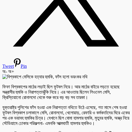
Tweet
Pin
অ-
অ+
ফিফা বিশ্বকাপের মাঠের লড়াই ছিল ফুটবল নিয়ে। আর মাঠের বাইরে লড়তে হয়েছে
সন্ত্রাসীর হুমকি ও নিরাপত্তাঝুঁকি নিয়ে। এর আওতায় ছিলেন লিওনেল মেসি,
ক্রিস্তিয়ানো রোনালদো থেকে শুরু করে বড় বড় সব তারকা।
যুক্তরাষ্ট্র পুলিশের ফাঁস হওয়া এক নিরাপত্তা নথিতে উঠে এসেছে, গত মাসে শেষ হওয়া
ফুটবল বিশ্বকাপ চলাকালে মেসি, রোনালদো, খেলোয়াড়, রেফারি ও কর্মকর্তাদের ঘিরে একের
পর এক ভয়াবহ হুমকির চিত্র। যেখানে ছিল বোমা হামলার হুমকি, মৃত্যুর হুমকি, অস্ত্র নিয়ে
স্টেডিয়ামে ঢোকার পরিকল্পনা- এমনকি আত্মঘাতী হামলার হুমকিও।