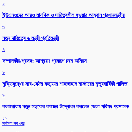
৫
ইউএনওদের আরও মানবিক ও দায়িত্বশীল হওয়ার আহ্বান প্রধানমন্ত্রীর
৬
নতুন দায়িত্বে ৬ মন্ত্রী-প্রতিমন্ত্রী
৭
সম্পাদকীয়/প্রসঙ্গ: আশ্রয়ণ প্রকল্পে চরম অনিয়ম
৮
মুক্তিযুদ্ধের সাব-সেক্টর কমান্ডার শাহজাহান মাস্টারের মৃত্যুবার্ষিকী পালিত
৯
কলারোয়ায় নতুন সড়কের কাজের উদ্বোধন করলেন জেলা পরিষদ প্রশাসক
১০
সর্বশেষ সব খবর