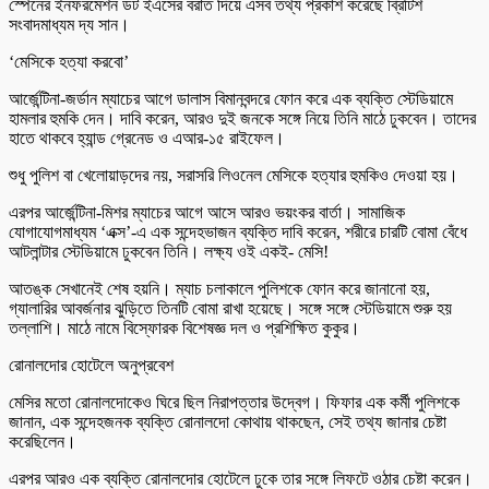
স্পেনের ইনফরমেশন ডট ইএসের বরাত দিয়ে এসব তথ্য প্রকাশ করেছে ব্রিটিশ
সংবাদমাধ্যম দ্য সান।
‘মেসিকে হত্যা করবো’
আর্জেন্টিনা-জর্ডান ম্যাচের আগে ডালাস বিমানবন্দরে ফোন করে এক ব্যক্তি স্টেডিয়ামে
হামলার হুমকি দেন। দাবি করেন, আরও দুই জনকে সঙ্গে নিয়ে তিনি মাঠে ঢুকবেন। তাদের
হাতে থাকবে হ্যান্ড গ্রেনেড ও এআর-১৫ রাইফেল।
শুধু পুলিশ বা খেলোয়াড়দের নয়, সরাসরি লিওনেল মেসিকে হত্যার হুমকিও দেওয়া হয়।
এরপর আর্জেন্টিনা-মিশর ম্যাচের আগে আসে আরও ভয়ংকর বার্তা। সামাজিক
যোগাযোগমাধ্যম ‘এক্স’-এ এক সন্দেহভাজন ব্যক্তি দাবি করেন, শরীরে চারটি বোমা বেঁধে
আটলান্টার স্টেডিয়ামে ঢুকবেন তিনি। লক্ষ্য ওই একই- মেসি!
আতঙ্ক সেখানেই শেষ হয়নি। ম্যাচ চলাকালে পুলিশকে ফোন করে জানানো হয়,
গ্যালারির আবর্জনার ঝুড়িতে তিনটি বোমা রাখা হয়েছে। সঙ্গে সঙ্গে স্টেডিয়ামে শুরু হয়
তল্লাশি। মাঠে নামে বিস্ফোরক বিশেষজ্ঞ দল ও প্রশিক্ষিত কুকুর।
রোনালদোর হোটেলে অনুপ্রবেশ
মেসির মতো রোনালদোকেও ঘিরে ছিল নিরাপত্তার উদ্বেগ। ফিফার এক কর্মী পুলিশকে
জানান, এক সন্দেহজনক ব্যক্তি রোনালদো কোথায় থাকছেন, সেই তথ্য জানার চেষ্টা
করেছিলেন।
এরপর আরও এক ব্যক্তি রোনালদোর হোটেলে ঢুকে তার সঙ্গে লিফটে ওঠার চেষ্টা করেন।