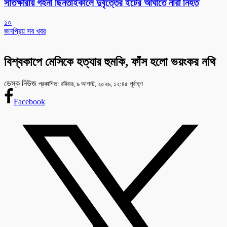
সাতক্ষীরায় গহনা ছিনতাইকালে দুর্বৃত্তের ইটের আঘাতে নারী নিহত
১০
জনপ্রিয় সব খবর
বিশ্বকাপে মেসিকে হত্যার হুমকি, ফাঁস হলো ভয়ংকর নথি
ডেস্ক নিউজ
প্রকাশিত: রবিবার, ৯ আগস্ট, ২০২৬, ১২:৪৫ পূর্বাহ্ণ
Facebook