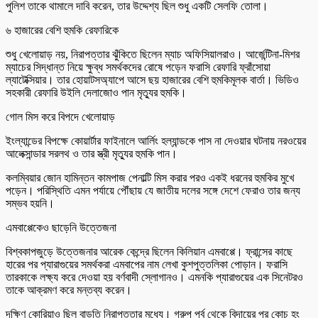
পুলিশ তাকে থামালে দাবি করেন, তার উদ্দেশ্য ছিল শুধু একটি সেলফি তোলা।
৬ হাজারের বেশি হুমকি রেফারিকে
শুধু খেলোয়াড় নয়, নিরাপত্তার ঝুঁকিতে ছিলেন ম্যাচ অফিসিয়ালরাও। আর্জেন্টিনা-মিশর
ম্যাচের সিদ্ধান্ত নিয়ে ক্ষুব্ধ সমর্থকদের রোষে পড়েন ফরাসি রেফারি ফ্রাঁসোয়া
ল্যাটেক্সিয়ার। তার হোয়াটসঅ্যাপে আসে ছয় হাজারের বেশি হুমকিমূলক বার্তা। ভিডিও
সহকারী রেফারি উইলি দেলাজোও পান মৃত্যুর হুমকি।
গোল মিস করে বিপদে খেলোয়াড়
ইংল্যান্ডের বিপক্ষে কোয়ার্টার ফাইনালে আর্লিং হল্যান্ডকে পাস না দেওয়ার ঘটনায় নরওয়ের
আলেক্সান্ডার সরলথ ও তার স্ত্রী মৃত্যুর হুমকি পান।
কলম্বিয়ার জোন হামিন্তন কামপাজ পেনাল্টি মিস করার পরও একই ধরনের হুমকির মুখে
পড়েন। পরিস্থিতি এমন পর্যায়ে পৌঁছায় যে জাতীয় দলের সঙ্গে দেশে ফেরাও তার জন্য
সম্ভব হয়নি।
এমবাপ্পেকেও ছাড়েনি উত্তেজনা
বিশ্বকাপজুড়ে উত্তেজনার আরেক কেন্দ্রে ছিলেন কিলিয়ান এমবাপ্পে। ফ্রান্সের কাছে
হারের পর প্যারাগুয়ের সমর্থকরা এমবাপের নাম লেখা কুশপুত্তলিকা পোড়ান। ফরাসি
তারকাকে লক্ষ্য করে দেওয়া হয় বর্ণবাদী স্লোগানও। এমনকি প্যারাগুয়ের এক সিনেটরও
তাকে আক্রমণ করে মন্তব্য করেন।
দক্ষিণ কোরিয়াও ছিল বাড়তি নিরাপত্তার মধ্যে। গ্রুপ পর্ব থেকে বিদায়ের পর কোচ হং