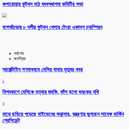
কলারোয়ায় ফুটবল মাঠ ব্যবস্থাপনা কমিটির সভা
বাগআঁচড়ায় ৮ দলীয় ফুটবল খেলায় টেংরা একাদশ চ্যাম্পিয়ন
সর্বশেষ
জনপ্রিয়
আর্জেন্টাইন গণমাধ্যমে মেসির বাবার মৃত্যুর খবর
১
বিশ্বকাপে মেসিকে হত্যার হুমকি, ফাঁস হলো ভয়ংকর নথি
২
হাড়ে ছড়িয়ে পড়েছে বাইডেনের ক্যান্সার, যন্ত্রণায় ভুগছেন সাবেক মার্কিন
প্রেসিডেন্ট