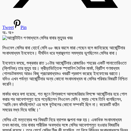
Tweet
Pin
অ-
অ+
লিওনেল মেসির বাবা হোর্হে মেসি ৬৮ বছর বয়সে মারা গেছেন বলে জানিয়েছে আর্জেন্টিনার
সংবাদমাধ্যম ইনফোবে। দীর্ঘদিন ধরে স্বাস্থ্যগত সমস্যায় ভুগছিলেন মেসির বাবা।
ইনফোবে বলছে, শুক্রবার রাত ১০টায় আর্জেন্টিনার রোজারিও শহরের একটি সানাতোরিওতে
(ক্লিনিক) তার মৃত্যু হয়। ক্রীড়াভিত্তিক স্প্যানিশ দৈনিক মার্কা, ব্রিটিশ গণমাধ্যম
গোলডটকমসহ আরও কিছু প্রচারমাধ্যমও খবরটি প্রকাশ করেছে ইনফোবের বরাতে।
যদিও এখন পর্যন্ত আর্জেন্টিনার অন্য কোনো সংবাদমাধ্যম বা মেসির পরিবার বিষয়টি নিশ্চিত
করেনি।
মার্কার খবরে বলা হয়েছে, গত জুনে বিশ্বকাপে আলজেরিয়ার বিপক্ষে আর্জেন্টিনার হয়ে গোল
করার পর আবেগাপ্লুত হয়ে পড়েছিলেন লিওনেল মেসি। ম্যাচ শেষে তিনি বলেছিলেন,
‘আমি কেন কাঁদছিলাম? এর সঙ্গে ফুটবলের কোনো সম্পর্কই ছিল না। কয়েকটি কঠিন
সময়ের মধ্য দিয়ে যাচ্ছি।’
মেসির এই মন্তব্যের পর বিষয়টি নিয়ে ব্যাপক জল্পনা শুরু হয়। একাধিক সংবাদমাধ্যম
তখন জানায়, তার বাবার শারীরিক অবস্থার সঙ্গে মেসির আবেগাপ্লুত হওয়ার বিষয়টির
সম্পর্ক রয়েছে। তবে হোর্হে মেসির ঠিক কী হয়েছিল, তা নিয়ে বিভিন্ন সংবাদমাধ্যমে ভিন্ন