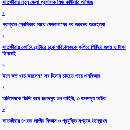
সাতক্ষীরার নতুন জেলা প্রশাসক মিজ কাউসার আজিজ
৪
প্রাক্তন প্রেমিকার সাথে ফোনালাপের পর তরুনের আত্মহত্যা
৫
সাতক্ষীরায় কোচিং সেন্টারে ঢুকে পরিচালককে কুপিয়ে পিটিয়ে জখম ও টাকা
ছিনতাই
৬
ঈদে কত খরচ করলেন? সব হিসাব চাইতে পারে এনবিআর
৭
অনিমেষকে জিম্মি করে জলদস্যু ডন বাহিনী, ৩ জলদস্যু আটক
৮
সাতক্ষীরায় ৪৭তম জাতীয় বিজ্ঞান ও প্রযুক্তি সপ্তাহ উদ্বোধন