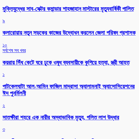
মুক্তিযুদ্ধের সাব-সেক্টর কমান্ডার শাহজাহান মাস্টারের মৃত্যুবার্ষিকী পালিত
৯
কলারোয়ায় নতুন সড়কের কাজের উদ্বোধন করলেন জেলা পরিষদ প্রশাসক
১০
সর্বশেষ সব খবর
কয়রায় সিঁধ কেটে ঘরে ঢুকে ওষুধ ব্যবসায়ীকে কুপিয়ে হত্যা, স্ত্রী আহত
১
পাটকেলঘাটা আল-আমিন ফাজিল মাদ্রাসা অ্যালামনাই অ্যাসোসিয়েশনের
ঈদ পুনর্মিলনী
২
সাতক্ষীরা শহরে এক নারীর অস্বাভাবিক মৃত্যু, গলিত লাশ উদ্ধার
৩