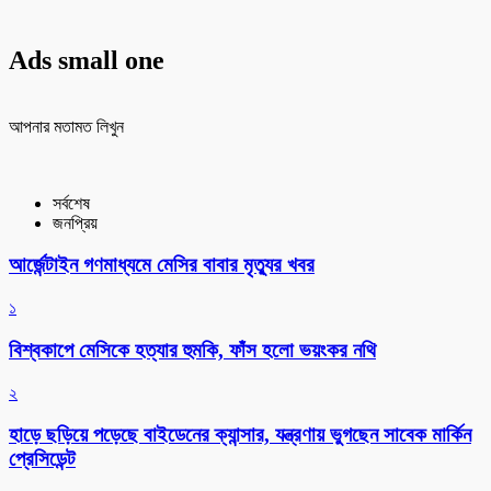
Ads small one
আপনার মতামত লিখুন
সর্বশেষ
জনপ্রিয়
আর্জেন্টাইন গণমাধ্যমে মেসির বাবার মৃত্যুর খবর
১
বিশ্বকাপে মেসিকে হত্যার হুমকি, ফাঁস হলো ভয়ংকর নথি
২
হাড়ে ছড়িয়ে পড়েছে বাইডেনের ক্যান্সার, যন্ত্রণায় ভুগছেন সাবেক মার্কিন
প্রেসিডেন্ট