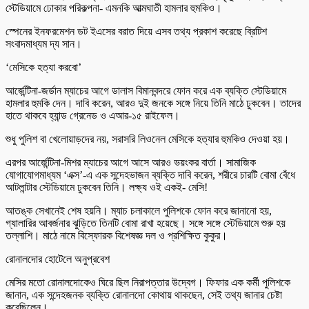
স্টেডিয়ামে ঢোকার পরিকল্পনা- এমনকি আত্মঘাতী হামলার হুমকিও।
স্পেনের ইনফরমেশন ডট ইএসের বরাত দিয়ে এসব তথ্য প্রকাশ করেছে ব্রিটিশ
সংবাদমাধ্যম দ্য সান।
‘মেসিকে হত্যা করবো’
আর্জেন্টিনা-জর্ডান ম্যাচের আগে ডালাস বিমানবন্দরে ফোন করে এক ব্যক্তি স্টেডিয়ামে
হামলার হুমকি দেন। দাবি করেন, আরও দুই জনকে সঙ্গে নিয়ে তিনি মাঠে ঢুকবেন। তাদের
হাতে থাকবে হ্যান্ড গ্রেনেড ও এআর-১৫ রাইফেল।
শুধু পুলিশ বা খেলোয়াড়দের নয়, সরাসরি লিওনেল মেসিকে হত্যার হুমকিও দেওয়া হয়।
এরপর আর্জেন্টিনা-মিশর ম্যাচের আগে আসে আরও ভয়ংকর বার্তা। সামাজিক
যোগাযোগমাধ্যম ‘এক্স’-এ এক সন্দেহভাজন ব্যক্তি দাবি করেন, শরীরে চারটি বোমা বেঁধে
আটলান্টার স্টেডিয়ামে ঢুকবেন তিনি। লক্ষ্য ওই একই- মেসি!
আতঙ্ক সেখানেই শেষ হয়নি। ম্যাচ চলাকালে পুলিশকে ফোন করে জানানো হয়,
গ্যালারির আবর্জনার ঝুড়িতে তিনটি বোমা রাখা হয়েছে। সঙ্গে সঙ্গে স্টেডিয়ামে শুরু হয়
তল্লাশি। মাঠে নামে বিস্ফোরক বিশেষজ্ঞ দল ও প্রশিক্ষিত কুকুর।
রোনালদোর হোটেলে অনুপ্রবেশ
মেসির মতো রোনালদোকেও ঘিরে ছিল নিরাপত্তার উদ্বেগ। ফিফার এক কর্মী পুলিশকে
জানান, এক সন্দেহজনক ব্যক্তি রোনালদো কোথায় থাকছেন, সেই তথ্য জানার চেষ্টা
করেছিলেন।