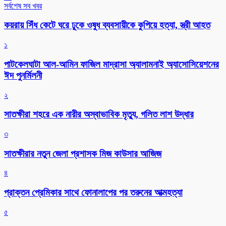
সর্বশেষ সব খবর
কয়রায় সিঁধ কেটে ঘরে ঢুকে ওষুধ ব্যবসায়ীকে কুপিয়ে হত্যা, স্ত্রী আহত
১
পাটকেলঘাটা আল-আমিন ফাজিল মাদ্রাসা অ্যালামনাই অ্যাসোসিয়েশনের
ঈদ পুনর্মিলনী
২
সাতক্ষীরা শহরে এক নারীর অস্বাভাবিক মৃত্যু, গলিত লাশ উদ্ধার
৩
সাতক্ষীরার নতুন জেলা প্রশাসক মিজ কাউসার আজিজ
৪
প্রাক্তন প্রেমিকার সাথে ফোনালাপের পর তরুনের আত্মহত্যা
৫