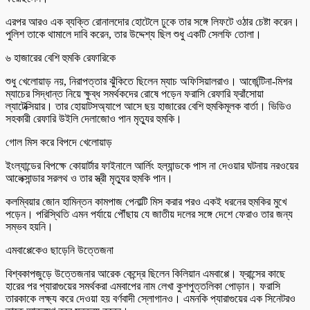
এরপর আরও এক ব্যক্তি রোনালদোর হোটেলে ঢুকে তার সঙ্গে লিফটে ওঠার চেষ্টা করেন।
পুলিশ তাকে থামালে দাবি করেন, তার উদ্দেশ্য ছিল শুধু একটি সেলফি তোলা।
৬ হাজারের বেশি হুমকি রেফারিকে
শুধু খেলোয়াড় নয়, নিরাপত্তার ঝুঁকিতে ছিলেন ম্যাচ অফিসিয়ালরাও। আর্জেন্টিনা-মিশর
ম্যাচের সিদ্ধান্ত নিয়ে ক্ষুব্ধ সমর্থকদের রোষে পড়েন ফরাসি রেফারি ফ্রাঁসোয়া
ল্যাটেক্সিয়ার। তার হোয়াটসঅ্যাপে আসে ছয় হাজারের বেশি হুমকিমূলক বার্তা। ভিডিও
সহকারী রেফারি উইলি দেলাজোও পান মৃত্যুর হুমকি।
গোল মিস করে বিপদে খেলোয়াড়
ইংল্যান্ডের বিপক্ষে কোয়ার্টার ফাইনালে আর্লিং হল্যান্ডকে পাস না দেওয়ার ঘটনায় নরওয়ের
আলেক্সান্ডার সরলথ ও তার স্ত্রী মৃত্যুর হুমকি পান।
কলম্বিয়ার জোন হামিন্তন কামপাজ পেনাল্টি মিস করার পরও একই ধরনের হুমকির মুখে
পড়েন। পরিস্থিতি এমন পর্যায়ে পৌঁছায় যে জাতীয় দলের সঙ্গে দেশে ফেরাও তার জন্য
সম্ভব হয়নি।
এমবাপ্পেকেও ছাড়েনি উত্তেজনা
বিশ্বকাপজুড়ে উত্তেজনার আরেক কেন্দ্রে ছিলেন কিলিয়ান এমবাপ্পে। ফ্রান্সের কাছে
হারের পর প্যারাগুয়ের সমর্থকরা এমবাপের নাম লেখা কুশপুত্তলিকা পোড়ান। ফরাসি
তারকাকে লক্ষ্য করে দেওয়া হয় বর্ণবাদী স্লোগানও। এমনকি প্যারাগুয়ের এক সিনেটরও