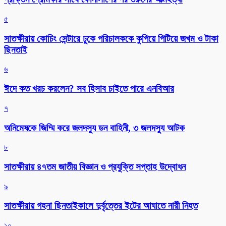
৫
সাতক্ষীরায় কোচিং সেন্টারে ঢুকে পরিচালককে কুপিয়ে পিটিয়ে জখম ও টাকা
ছিনতাই
৬
ঈদে কত খরচ করলেন? সব হিসাব চাইতে পারে এনবিআর
৭
অনিমেষকে জিম্মি করে জলদস্যু ডন বাহিনী, ৩ জলদস্যু আটক
৮
সাতক্ষীরায় ৪৭তম জাতীয় বিজ্ঞান ও প্রযুক্তি সপ্তাহ উদ্বোধন
৯
সাতক্ষীরায় গহনা ছিনতাইকালে দুর্বৃত্তের ইটের আঘাতে নারী নিহত
১০