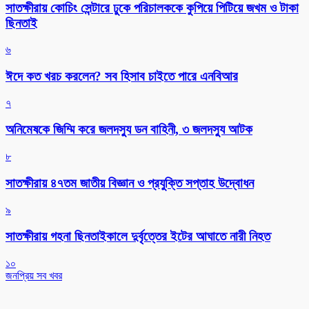
সাতক্ষীরায় কোচিং সেন্টারে ঢুকে পরিচালককে কুপিয়ে পিটিয়ে জখম ও টাকা
ছিনতাই
৬
ঈদে কত খরচ করলেন? সব হিসাব চাইতে পারে এনবিআর
৭
অনিমেষকে জিম্মি করে জলদস্যু ডন বাহিনী, ৩ জলদস্যু আটক
৮
সাতক্ষীরায় ৪৭তম জাতীয় বিজ্ঞান ও প্রযুক্তি সপ্তাহ উদ্বোধন
৯
সাতক্ষীরায় গহনা ছিনতাইকালে দুর্বৃত্তের ইটের আঘাতে নারী নিহত
১০
জনপ্রিয় সব খবর