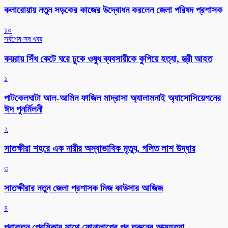
কলারোয়ায় নতুন সড়কের কাজের উদ্বোধন করলেন জেলা পরিষদ প্রশাসক
১০
সর্বশেষ সব খবর
কয়রায় সিঁধ কেটে ঘরে ঢুকে ওষুধ ব্যবসায়ীকে কুপিয়ে হত্যা, স্ত্রী আহত
১
পাটকেলঘাটা আল-আমিন ফাজিল মাদ্রাসা অ্যালামনাই অ্যাসোসিয়েশনের
ঈদ পুনর্মিলনী
২
সাতক্ষীরা শহরে এক নারীর অস্বাভাবিক মৃত্যু, গলিত লাশ উদ্ধার
৩
সাতক্ষীরার নতুন জেলা প্রশাসক মিজ কাউসার আজিজ
৪
প্রাক্তন প্রেমিকার সাথে ফোনালাপের পর তরুনের আত্মহত্যা