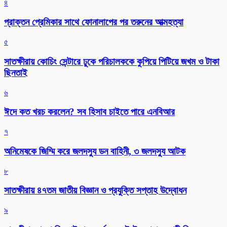
৪
প্রাক্তন প্রেমিকার সাথে ফোনালাপের পর তরুনের আত্মহত্যা
৫
সাতক্ষীরায় কোচিং সেন্টারে ঢুকে পরিচালককে কুপিয়ে পিটিয়ে জখম ও টাকা
ছিনতাই
৬
ঈদে কত খরচ করলেন? সব হিসাব চাইতে পারে এনবিআর
৭
অনিমেষকে জিম্মি করে জলদস্যু ডন বাহিনী, ৩ জলদস্যু আটক
৮
সাতক্ষীরায় ৪৭তম জাতীয় বিজ্ঞান ও প্রযুক্তি সপ্তাহ উদ্বোধন
৯