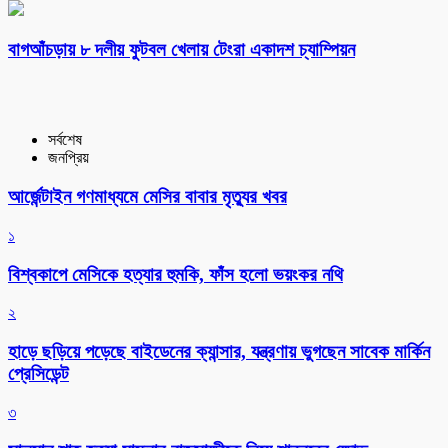
বাগআঁচড়ায় ৮ দলীয় ফুটবল খেলায় টেংরা একাদশ চ্যাম্পিয়ন
সর্বশেষ
জনপ্রিয়
আর্জেন্টাইন গণমাধ্যমে মেসির বাবার মৃত্যুর খবর
১
বিশ্বকাপে মেসিকে হত্যার হুমকি, ফাঁস হলো ভয়ংকর নথি
২
হাড়ে ছড়িয়ে পড়েছে বাইডেনের ক্যান্সার, যন্ত্রণায় ভুগছেন সাবেক মার্কিন
প্রেসিডেন্ট
৩