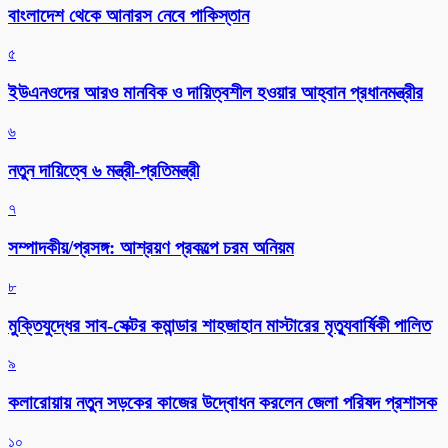
বাংলাদেশ থেকে আনারস নেবে পাকিস্তান
৫
ইউএনওদের আরও মানবিক ও দায়িত্বশীল হওয়ার আহ্বান প্রধানমন্ত্রীর
৬
নতুন দায়িত্বে ৬ মন্ত্রী-প্রতিমন্ত্রী
৭
সম্পাদকীয়/প্রসঙ্গ: আশ্রয়ণ প্রকল্পে চরম অনিয়ম
৮
মুক্তিযুদ্ধের সাব-সেক্টর কমান্ডার শাহজাহান মাস্টারের মৃত্যুবার্ষিকী পালিত
৯
কলারোয়ায় নতুন সড়কের কাজের উদ্বোধন করলেন জেলা পরিষদ প্রশাসক
১০