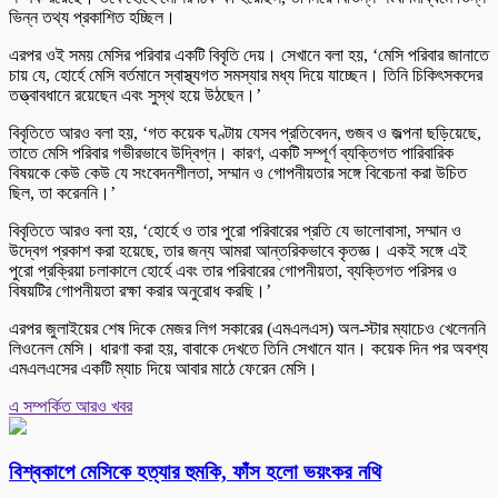
ভিন্ন তথ্য প্রকাশিত হচ্ছিল।
এরপর ওই সময় মেসির পরিবার একটি বিবৃতি দেয়। সেখানে বলা হয়, ‘মেসি পরিবার জানাতে
চায় যে, হোর্হে মেসি বর্তমানে স্বাস্থ্যগত সমস্যার মধ্য দিয়ে যাচ্ছেন। তিনি চিকিৎসকদের
তত্ত্বাবধানে রয়েছেন এবং সুস্থ হয়ে উঠছেন।’
বিবৃতিতে আরও বলা হয়, ‘গত কয়েক ঘণ্টায় যেসব প্রতিবেদন, গুজব ও জল্পনা ছড়িয়েছে,
তাতে মেসি পরিবার গভীরভাবে উদ্বিগ্ন। কারণ, একটি সম্পূর্ণ ব্যক্তিগত পারিবারিক
বিষয়কে কেউ কেউ যে সংবেদনশীলতা, সম্মান ও গোপনীয়তার সঙ্গে বিবেচনা করা উচিত
ছিল, তা করেননি।’
বিবৃতিতে আরও বলা হয়, ‘হোর্হে ও তার পুরো পরিবারের প্রতি যে ভালোবাসা, সম্মান ও
উদ্বেগ প্রকাশ করা হয়েছে, তার জন্য আমরা আন্তরিকভাবে কৃতজ্ঞ। একই সঙ্গে এই
পুরো প্রক্রিয়া চলাকালে হোর্হে এবং তার পরিবারের গোপনীয়তা, ব্যক্তিগত পরিসর ও
বিষয়টির গোপনীয়তা রক্ষা করার অনুরোধ করছি।’
এরপর জুলাইয়ের শেষ দিকে মেজর লিগ সকারের (এমএলএস) অল-স্টার ম্যাচেও খেলেননি
লিওনেল মেসি। ধারণা করা হয়, বাবাকে দেখতে তিনি সেখানে যান। কয়েক দিন পর অবশ্য
এমএলএসের একটি ম্যাচ দিয়ে আবার মাঠে ফেরেন মেসি।
এ সম্পর্কিত আরও খবর
বিশ্বকাপে মেসিকে হত্যার হুমকি, ফাঁস হলো ভয়ংকর নথি