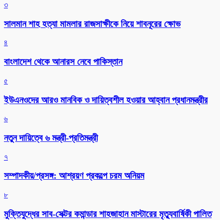
৩
সালমান শাহ হত্যা মামলার রাজসাক্ষীকে নিয়ে শাবনূরের ক্ষোভ
৪
বাংলাদেশ থেকে আনারস নেবে পাকিস্তান
৫
ইউএনওদের আরও মানবিক ও দায়িত্বশীল হওয়ার আহ্বান প্রধানমন্ত্রীর
৬
নতুন দায়িত্বে ৬ মন্ত্রী-প্রতিমন্ত্রী
৭
সম্পাদকীয়/প্রসঙ্গ: আশ্রয়ণ প্রকল্পে চরম অনিয়ম
৮
মুক্তিযুদ্ধের সাব-সেক্টর কমান্ডার শাহজাহান মাস্টারের মৃত্যুবার্ষিকী পালিত