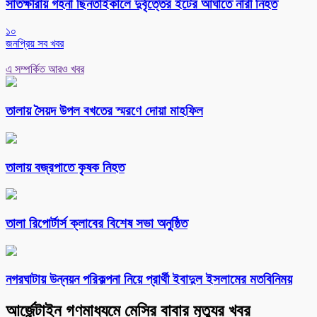
সাতক্ষীরায় গহনা ছিনতাইকালে দুর্বৃত্তের ইটের আঘাতে নারী নিহত
১০
জনপ্রিয় সব খবর
এ সম্পর্কিত আরও খবর
তালায় সৈয়দ উপল বখতের স্মরণে দোয়া মাহফিল
তালায় বজ্রপাতে কৃষক নিহত
‎তালা রিপোর্টার্স ক্লাবের বিশেষ সভা অনুষ্ঠিত
নগরঘাটায় উন্নয়ন পরিকল্পনা নিয়ে প্রার্থী ইবাদুল ইসলামের মতবিনিময়
আর্জেন্টাইন গণমাধ্যমে মেসির বাবার মৃত্যুর খবর