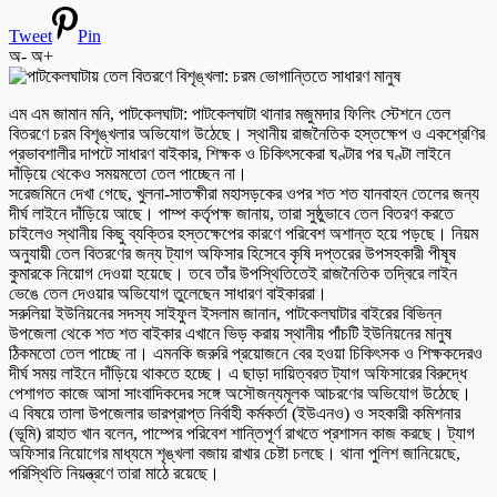
Tweet
Pin
অ-
অ+
এম এম জামান মনি, পাটকেলঘাটা: পাটকেলঘাটা থানার মজুমদার ফিলিং স্টেশনে তেল
বিতরণে চরম বিশৃঙ্খলার অভিযোগ উঠেছে। স্থানীয় রাজনৈতিক হস্তক্ষেপ ও একশ্রেণির
প্রভাবশালীর দাপটে সাধারণ বাইকার, শিক্ষক ও চিকিৎসকেরা ঘণ্টার পর ঘণ্টা লাইনে
দাঁড়িয়ে থেকেও সময়মতো তেল পাচ্ছেন না।
সরেজমিনে দেখা গেছে, খুলনা-সাতক্ষীরা মহাসড়কের ওপর শত শত যানবাহন তেলের জন্য
দীর্ঘ লাইনে দাঁড়িয়ে আছে। পাম্প কর্তৃপক্ষ জানায়, তারা সুষ্ঠুভাবে তেল বিতরণ করতে
চাইলেও স্থানীয় কিছু ব্যক্তির হস্তক্ষেপের কারণে পরিবেশ অশান্ত হয়ে পড়ছে। নিয়ম
অনুযায়ী তেল বিতরণের জন্য ট্যাগ অফিসার হিসেবে কৃষি দপ্তরের উপসহকারী পীষূষ
কুমারকে নিয়োগ দেওয়া হয়েছে। তবে তাঁর উপস্থিতিতেই রাজনৈতিক তদ্বিরে লাইন
ভেঙে তেল দেওয়ার অভিযোগ তুলেছেন সাধারণ বাইকাররা।
সরুলিয়া ইউনিয়নের সদস্য সাইফুল ইসলাম জানান, পাটকেলঘাটার বাইরের বিভিন্ন
উপজেলা থেকে শত শত বাইকার এখানে ভিড় করায় স্থানীয় পাঁচটি ইউনিয়নের মানুষ
ঠিকমতো তেল পাচ্ছে না। এমনকি জরুরি প্রয়োজনে বের হওয়া চিকিৎসক ও শিক্ষকদেরও
দীর্ঘ সময় লাইনে দাঁড়িয়ে থাকতে হচ্ছে। এ ছাড়া দায়িত্বরত ট্যাগ অফিসারের বিরুদ্ধে
পেশাগত কাজে আসা সাংবাদিকদের সঙ্গে অসৌজন্যমূলক আচরণের অভিযোগ উঠেছে।
এ বিষয়ে তালা উপজেলার ভারপ্রাপ্ত নির্বাহী কর্মকর্তা (ইউএনও) ও সহকারী কমিশনার
(ভূমি) রাহাত খান বলেন, পাম্পের পরিবেশ শান্তিপূর্ণ রাখতে প্রশাসন কাজ করছে। ট্যাগ
অফিসার নিয়োগের মাধ্যমে শৃঙ্খলা বজায় রাখার চেষ্টা চলছে। থানা পুলিশ জানিয়েছে,
পরিস্থিতি নিয়ন্ত্রণে তারা মাঠে রয়েছে।