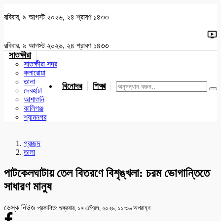
রবিবার, ৯ আগস্ট ২০২৬, ২৪ শ্রাবণ ১৪৩৩
রবিবার, ৯ আগস্ট ২০২৬, ২৪ শ্রাবণ ১৪৩৩
সাতক্ষীরা
সাতক্ষীরা সদর
কলারোয়া
তালা
বিনোদন
শিক্ষা
খেলাধুলা
জাতীয়
খুলনা
যশোর
দেবহাটা
আশাশুনি
কালিগঞ্জ
শ্যামনগর
প্রচ্ছদ
তালা
পাটকেলঘাটায় তেল বিতরণে বিশৃঙ্খলা: চরম ভোগান্তিতে
সাধারণ মানুষ
ডেস্ক নিউজ
প্রকাশিত: শুক্রবার, ১৭ এপ্রিল, ২০২৬, ১১:৩৬ অপরাহ্ণ