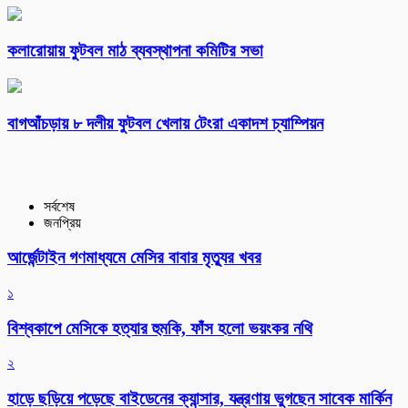
কলারোয়ায় ফুটবল মাঠ ব্যবস্থাপনা কমিটির সভা
বাগআঁচড়ায় ৮ দলীয় ফুটবল খেলায় টেংরা একাদশ চ্যাম্পিয়ন
সর্বশেষ
জনপ্রিয়
আর্জেন্টাইন গণমাধ্যমে মেসির বাবার মৃত্যুর খবর
১
বিশ্বকাপে মেসিকে হত্যার হুমকি, ফাঁস হলো ভয়ংকর নথি
২
হাড়ে ছড়িয়ে পড়েছে বাইডেনের ক্যান্সার, যন্ত্রণায় ভুগছেন সাবেক মার্কিন