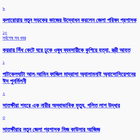
৯
কলারোয়ায় নতুন সড়কের কাজের উদ্বোধন করলেন জেলা পরিষদ প্রশাসক
১০
সর্বশেষ সব খবর
কয়রায় সিঁধ কেটে ঘরে ঢুকে ওষুধ ব্যবসায়ীকে কুপিয়ে হত্যা, স্ত্রী আহত
১
পাটকেলঘাটা আল-আমিন ফাজিল মাদ্রাসা অ্যালামনাই অ্যাসোসিয়েশনের
ঈদ পুনর্মিলনী
২
সাতক্ষীরা শহরে এক নারীর অস্বাভাবিক মৃত্যু, গলিত লাশ উদ্ধার
৩
সাতক্ষীরার নতুন জেলা প্রশাসক মিজ কাউসার আজিজ