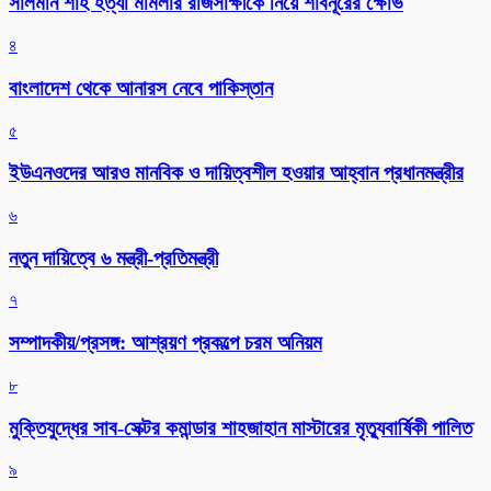
সালমান শাহ হত্যা মামলার রাজসাক্ষীকে নিয়ে শাবনূরের ক্ষোভ
৪
বাংলাদেশ থেকে আনারস নেবে পাকিস্তান
৫
ইউএনওদের আরও মানবিক ও দায়িত্বশীল হওয়ার আহ্বান প্রধানমন্ত্রীর
৬
নতুন দায়িত্বে ৬ মন্ত্রী-প্রতিমন্ত্রী
৭
সম্পাদকীয়/প্রসঙ্গ: আশ্রয়ণ প্রকল্পে চরম অনিয়ম
৮
মুক্তিযুদ্ধের সাব-সেক্টর কমান্ডার শাহজাহান মাস্টারের মৃত্যুবার্ষিকী পালিত
৯