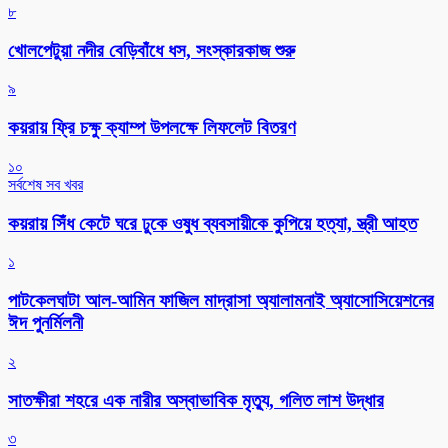
৮
খোলপেটুয়া নদীর বেড়িবাঁধে ধস, সংস্কারকাজ শুরু
৯
কয়রায় ফ্রি চক্ষু ক্যাম্প উপলক্ষে লিফলেট বিতরণ
১০
সর্বশেষ সব খবর
কয়রায় সিঁধ কেটে ঘরে ঢুকে ওষুধ ব্যবসায়ীকে কুপিয়ে হত্যা, স্ত্রী আহত
১
পাটকেলঘাটা আল-আমিন ফাজিল মাদ্রাসা অ্যালামনাই অ্যাসোসিয়েশনের
ঈদ পুনর্মিলনী
২
সাতক্ষীরা শহরে এক নারীর অস্বাভাবিক মৃত্যু, গলিত লাশ উদ্ধার
৩