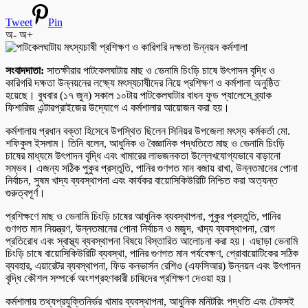
Tweet
Pin
অ-
অ+
সংবাদদাতা:
সাতক্ষীরার পাটকেলঘাটায় মাছ ও ভেনামি চিংড়ি চাষে উৎপাদন বৃদ্ধি ও
কারিগরি দক্ষতা উন্নয়নের লক্ষ্যে মৎস্যচাষীদের নিয়ে প্রশিক্ষণ ও কর্মশালা অনুষ্ঠিত
হয়েছে। বুধবার (১৭ জুন) সকাল ১০টায় পাটকেলঘাটার বাধন ফুড প্যালেসে ব্র্যাক
ফিশারিজ এন্টারপ্রাইজের উদ্যোগে এ কর্মশালার আয়োজন করা হয়।
কর্মশালায় প্রধান বক্তা হিসেবে উপস্থিত ছিলেন সিনিয়র উপজেলা মৎস্য কর্মকর্তা মো.
শফিকুল ইসলাম। তিনি বলেন, আধুনিক ও বৈজ্ঞানিক পদ্ধতিতে মাছ ও ভেনামি চিংড়ি
চাষের মাধ্যমে উৎপাদন বৃদ্ধি এবং খামারের লাভজনকতা উল্লেখযোগ্যভাবে বাড়ানো
সম্ভব। এজন্য সঠিক পুকুর প্রস্তুতি, পানির গুণগত মান বজায় রাখা, উন্নতমানের পোনা
নির্বাচন, সুষম খাদ্য ব্যবস্থাপনা এবং কার্যকর বায়োসিকিউরিটি নিশ্চিত করা অত্যন্ত
গুরুত্বপূর্ণ।
প্রশিক্ষণে মাছ ও ভেনামি চিংড়ি চাষের আধুনিক ব্যবস্থাপনা, পুকুর প্রস্তুতি, পানির
গুণগত মান নিয়ন্ত্রণ, উন্নতমানের পোনা নির্বাচন ও মজুদ, খাদ্য ব্যবস্থাপনা, রোগ
প্রতিরোধ এবং স্বাস্থ্য ব্যবস্থাপনা বিষয়ে বিস্তারিত আলোচনা করা হয়। এছাড়া ভেনামি
চিংড়ি চাষে বায়োসিকিউরিটি ব্যবস্থা, পানির গুণগত মান পর্যবেক্ষণ, প্রোবায়োটিকের সঠিক
ব্যবহার, এয়ারেটর ব্যবস্থাপনা, ফিড কনভার্সন রেশিও (এফসিআর) উন্নয়ন এবং উৎপাদন
বৃদ্ধি কৌশল সম্পর্কে অংশগ্রহণকারী চাষিদের প্রশিক্ষণ দেওয়া হয়।
কর্মশালায় তথ্যপ্রযুক্তিনির্ভর খামার ব্যবস্থাপনা, আধুনিক মনিটরিং পদ্ধতি এবং টেকসই