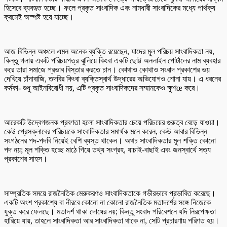
হিসেবে ব্যবহৃত হচ্ছে। ফলে প্রকৃত সাংবাদিক এবং নামধারী সাংবাদিকের মধ্যে পার্থক্য
ক্রমেই অস্পষ্ট হয়ে যাচ্ছে।
আজ বিভিন্ন অঞ্চলে এমন অনেক ব্যক্তি রয়েছেন, যাদের মূল পরিচয় সাংবাদিকতা নয়,
কিন্তু গলায় একটি পরিচয়পত্র ঝুলিয়ে কিংবা একটি ছোট্ট অনলাইন পোর্টালের নাম ব্যবহার
করে তারা সমাজে প্রভাব বিস্তার করতে চান। কোথাও কোথাও সংবাদ প্রকাশের ভয়
দেখিয়ে চাঁদাবাজি, তদবির কিংবা ব্যক্তিস্বার্থ উদ্ধারের অভিযোগও শোনা যায়। এ ধরনের
কর্মকা- শুধু আইনবিরোধী নয়, এটি প্রকৃত সাংবাদিকদের সম্মানকেও ক্ষুণœ করে।
আরেকটি উদ্বেগজনক প্রবণতা হলো সাংবাদিকতার চেয়ে পরিচয়ের গুরুত্ব বেড়ে যাওয়া।
কেউ প্রেসক্লাবের পরিচয়কে সাংবাদিকতার সমার্থক মনে করেন, কেউ আবার বিভিন্ন
সংগঠনের পদ-পদবি নিয়েই বেশি ব্যস্ত থাকেন। অথচ সাংবাদিকতার মূল শক্তি কোনো
পদ নয়; মূল শক্তি হচ্ছে মাঠে গিয়ে তথ্য সংগ্রহ, যাচাই-বাছাই এবং জনস্বার্থে সত্য
প্রকাশের সাহস।
সাম্প্রতিক সময়ে রাজনৈতিক মেরুকরণও সাংবাদিকতাকে গভীরভাবে প্রভাবিত করেছে।
একটি অংশ প্রকাশ্যে বা নীরবে কোনো না কোনো রাজনৈতিক মতাদর্শের সঙ্গে নিজেকে
যুক্ত করে ফেলছে। মতাদর্শ থাকা দোষের নয়; কিন্তু সংবাদ পরিবেশনে যদি নিরপেক্ষতা
হারিয়ে যায়, তাহলে সাংবাদিকতা আর সাংবাদিকতা থাকে না, সেটি প্রচারণায় পরিণত হয়।