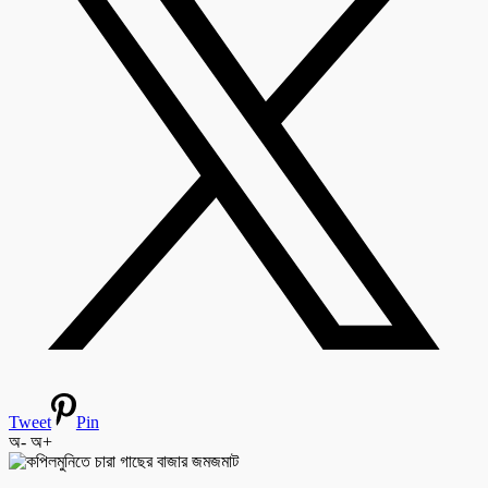
Tweet
Pin
অ-
অ+