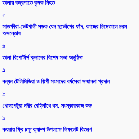
তালায় বজ্রপাতে কৃষক নিহত
৫
সাতক্ষীরা-ভেটখালী সড়ক যেন দুর্ভোগের ফাঁদ, কাজের ঢিমেতালে চরম
অসন্তোষ
৬
‎তালা রিপোর্টার্স ক্লাবের বিশেষ সভা অনুষ্ঠিত
৭
বন্ধন টেলিমিডিয়া ও শিল্পী সংসদের বর্ষসেরা সম্মাননা প্রদান
৮
খোলপেটুয়া নদীর বেড়িবাঁধে ধস, সংস্কারকাজ শুরু
৯
কয়রায় ফ্রি চক্ষু ক্যাম্প উপলক্ষে লিফলেট বিতরণ