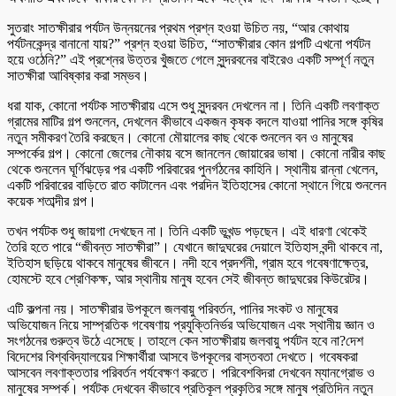
সুতরাং সাতক্ষীরার পর্যটন উন্নয়নের প্রথম প্রশ্ন হওয়া উচিত নয়, “আর কোথায়
পর্যটনকেন্দ্র বানানো যায়?” প্রশ্ন হওয়া উচিত, “সাতক্ষীরার কোন গল্পটি এখনো পর্যটন
হয়ে ওঠেনি?” এই প্রশ্নের উত্তর খুঁজতে গেলে সুন্দরবনের বাইরেও একটি সম্পূর্ণ নতুন
সাতক্ষীরা আবিষ্কার করা সম্ভব।
ধরা যাক, কোনো পর্যটক সাতক্ষীরায় এসে শুধু সুন্দরবন দেখলেন না। তিনি একটি লবণাক্ত
গ্রামের মাটির গল্প শুনলেন, দেখলেন কীভাবে একজন কৃষক বদলে যাওয়া পানির সঙ্গে কৃষির
নতুন সমীকরণ তৈরি করছেন। কোনো মৌয়ালের কাছ থেকে শুনলেন বন ও মানুষের
সম্পর্কের গল্প। কোনো জেলের নৌকায় বসে জানলেন জোয়ারের ভাষা। কোনো নারীর কাছ
থেকে শুনলেন ঘূর্ণিঝড়ের পর একটি পরিবারের পুনর্গঠনের কাহিনি। স্থানীয় রান্না খেলেন,
একটি পরিবারের বাড়িতে রাত কাটালেন এবং পরদিন ইতিহাসের কোনো স্থানে গিয়ে শুনলেন
কয়েক শতাব্দীর গল্প।
তখন পর্যটক শুধু জায়গা দেখছেন না। তিনি একটি ভূখন্ড পড়ছেন। এই ধারণা থেকেই
তৈরি হতে পারে “জীবন্ত সাতক্ষীরা”। যেখানে জাদুঘরের দেয়ালে ইতিহাস বন্দী থাকবে না,
ইতিহাস ছড়িয়ে থাকবে মানুষের জীবনে। নদী হবে প্রদর্শনী, গ্রাম হবে গবেষণাক্ষেত্র,
হোমস্টে হবে শ্রেণিকক্ষ, আর স্থানীয় মানুষ হবেন সেই জীবন্ত জাদুঘরের কিউরেটর।
এটি কল্পনা নয়। সাতক্ষীরার উপকূলে জলবায়ু পরিবর্তন, পানির সংকট ও মানুষের
অভিযোজন নিয়ে সাম্প্রতিক গবেষণায় প্রযুক্তিনির্ভর অভিযোজন এবং স্থানীয় জ্ঞান ও
সংগঠনের গুরুত্ব উঠে এসেছে। তাহলে কেন সাতক্ষীরায় জলবায়ু পর্যটন হবে না?দেশ
বিদেশের বিশ্ববিদ্যালয়ের শিক্ষার্থীরা আসবে উপকূলের বাস্তবতা দেখতে। গবেষকরা
আসবেন লবণাক্ততার পরিবর্তন পর্যবেক্ষণ করতে। পরিবেশবিদরা দেখবেন ম্যানগ্রোভ ও
মানুষের সম্পর্ক। পর্যটক দেখবেন কীভাবে প্রতিকূল প্রকৃতির সঙ্গে মানুষ প্রতিদিন নতুন