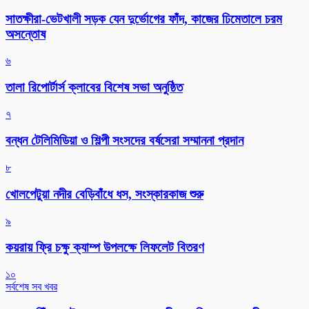
সাতক্ষীরা-ভেটখালী সড়ক যেন দুর্ভোগের ফাঁদ, কাজের ঢিমেতালে চরম
অসন্তোষ
৬
‎তালা রিপোর্টার্স ক্লাবের বিশেষ সভা অনুষ্ঠিত
৭
বন্ধন টেলিমিডিয়া ও শিল্পী সংসদের বর্ষসেরা সম্মাননা প্রদান
৮
খোলপেটুয়া নদীর বেড়িবাঁধে ধস, সংস্কারকাজ শুরু
৯
কয়রায় ফ্রি চক্ষু ক্যাম্প উপলক্ষে লিফলেট বিতরণ
১০
সর্বশেষ সব খবর