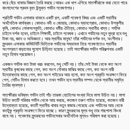
করে বেঁচে থাকার বিজ্ঞান তৈরি করছে।আরও এক ধাপ এগিয়ে সাতক্ষীরাকে করা যেতে পারে
বাংলাদেশের প্রথম বৃহৎ উন্মুক্ত পর্যটন গবেষণাগার।
প্রতিটি পর্যটন এলাকায় থাকবে একটি গল্প, একটি গবেষণা বিষয় এবং একটি স্থানীয়
অর্থনৈতিক কার্যক্রম। কোথাও নদী ও জোয়ার, কোথাও ম্যানগ্রোভ, কোথাও উপকূলীয়
কৃষি, কোথাও লোকসংস্কৃতি, কোথাও ধর্মীয় ঐতিহ্য, কোথাও স্থানীয় খাদ্য। পর্যটক
চাইলে দর্শক হবেন, চাইলে শিক্ষার্থী, চাইলে গবেষক। এখানে পর্যটনের নতুন মুদ্রা হবে শুধু
টাকা নয়, জ্ঞান ও অভিজ্ঞতা। আর স্থানীয় মানুষ? তাঁরা পর্যটনের দর্শক নন, অংশীদার।
সুন্দরবন এলাকায় কমিউনিটি ভিত্তিক পর্যটনের সম্ভাবনা নিয়ে গবেষণাতেও স্থানীয়
অংশগ্রহণ বাড়ানোর সুযোগ চিহ্নিত হয়েছে। তাই সাতক্ষীরার পর্যটন পরিকল্পনায় একটি
নতুন হিসাব প্রয়োজন।
একজন পর্যটক কত টাকা খরচ করলেন, শুধু সেটি নয়। তাঁর সেই টাকা থেকে কত অংশ
স্থানীয় কৃষকের কাছে গেল, কত অংশ নৌকার মাঝির কাছে গেল, কত অংশ নারী
উদ্যোক্তার কাছে গেল, কত অংশ গাইডের আয় হলো, কত অংশ প্রকৃতি সংরক্ষণে ফিরে
গেল, সেটিও হিসাব করতে হবে। তখন পর্যটন হবে স্থানীয় সম্পদ থেকে স্থানীয় সমৃদ্ধি
তৈরির ব্যবস্থা।
সাতক্ষীরার ভবিষ্যৎ পর্যটন তাই পাঁচ তারকা হোটেলের সংখ্যা দিয়ে মাপা উচিত নয়। মাপা
উচিত কতটি পরিবার পর্যটন থেকে আয় করছে, কতজন তরুণ গাইড হয়েছে, কতজন নারী
উদ্যোক্তা হয়েছে, কতটি স্থানীয় খাবার নতুন বাজার পেয়েছে এবং পর্যটনের আয় থেকে
কতটুকু প্রকৃতি সংরক্ষণে ফিরে যাচ্ছে। কারণ সুন্দরবনের মূল্য শুধু তার গাছপালা কিংবা
বাঘে নয়। গবেষণায় সুন্দরবনের পর্যটনসেবার অর্থনৈতিক মূল্যও পরিমাপ করা হয়েছে।