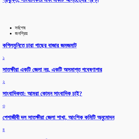
সর্বশেষ
জনপ্রিয়
কপিলমুনিতে চারা গাছের বাজার জমজমাট
১
সাতক্ষীরা একটি জেলা নয়, একটি অসমাপ্ত গবেষণাগার
২
সাংবাদিকতা: আমরা কোমন সাংবাদিক চাই?
৩
পেশাজীবী দল সাতক্ষীরা জেলা শাখা, আংশিক কমিটি অনুমোদন
৪