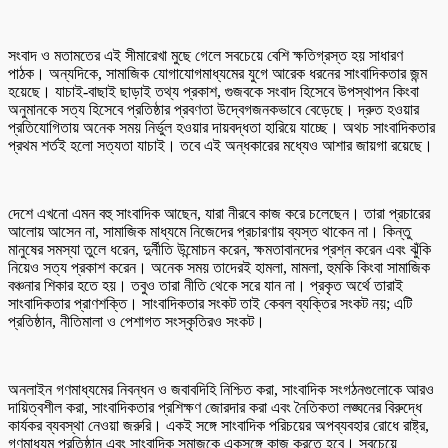
সংবাদ ও মতামতের এই সীমারেখা মুছে গেলে সবচেয়ে বেশি ক্ষতিগ্রস্ত হয় সাধারণ
পাঠক। অন্যদিকে, সামাজিক যোগাযোগমাধ্যমের যুগে আরেক ধরনের সাংবাদিকতার জন্ম
হয়েছে। যাচাই-বাছাই ছাড়াই তথ্য প্রকাশ, গুজবকে সংবাদ হিসেবে উপস্থাপন কিংবা
অনুমানকে সত্য হিসেবে প্রতিষ্ঠার প্রবণতা উদ্বেগজনকভাবে বেড়েছে। দ্রুত হওয়ার
প্রতিযোগিতায় অনেক সময় নির্ভুল হওয়ার দায়বদ্ধতা হারিয়ে যাচ্ছে। অথচ সাংবাদিকতার
প্রথম শর্তই হলো সত্যতা যাচাই। তবে এই অন্ধকারের মধ্যেও আশার জায়গা রয়েছে।
দেশে এখনো এমন বহু সাংবাদিক আছেন, যারা নীরবে কাজ করে চলেছেন। তারা প্রচারের
আলোয় আসেন না, সামাজিক মাধ্যমে নিজেদের প্রচারণায় ব্যস্ত থাকেন না। কিন্তু
মানুষের সমস্যা তুলে ধরেন, দুর্নীতি উন্মোচন করেন, ক্ষমতাবানদের প্রশ্ন করেন এবং ঝুঁকি
নিয়েও সত্য প্রকাশ করেন। অনেক সময় তাদেরই হামলা, মামলা, হুমকি কিংবা সামাজিক
বঞ্চনার শিকার হতে হয়। তবুও তারা নীতি থেকে সরে যান না। প্রকৃত অর্থে তারাই
সাংবাদিকতার প্রাণশক্তি। সাংবাদিকতার সংকট তাই কেবল ব্যক্তির সংকট নয়; এটি
প্রতিষ্ঠান, নীতিমালা ও পেশাগত সংস্কৃতিরও সংকট।
অনলাইন গণমাধ্যমের নিবন্ধন ও জবাবদিহি নিশ্চিত করা, সাংবাদিক সংগঠনগুলোকে আরও
দায়িত্বশীল করা, সাংবাদিকতার প্রশিক্ষণ জোরদার করা এবং নৈতিকতা লঙ্ঘনের বিরুদ্ধে
কার্যকর ব্যবস্থা নেওয়া জরুরি। একই সঙ্গে সাংবাদিক পরিচয়ের অপব্যবহার রোধে রাষ্ট্র,
গণমাধ্যম প্রতিষ্ঠান এবং সাংবাদিক সমাজকে একসঙ্গে কাজ করতে হবে। সবচেয়ে