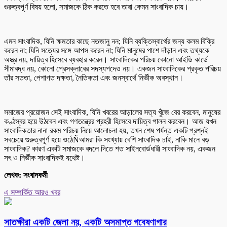
গুরুত্বপূর্ণ বিষয় হলো, সমাজকে ঠিক করতে হবে তারা কেমন সাংবাদিক চায়।
এমন সাংবাদিক, যিনি ক্ষমতার কাছে নতজানু নন; যিনি ব্যক্তিস্বার্থের জন্য কলম বিক্রি
করেন না; যিনি সত্যের সঙ্গে আপস করেন না; যিনি মানুষের পাশে দাঁড়ান এবং তথ্যকে
অস্ত্র নয়, দায়িত্ব হিসেবে ব্যবহার করেন। সাংবাদিকের পরিচয় কোনো আইডি কার্ডে
সীমাবদ্ধ নয়, কোনো প্রেসক্লাবের সদস্যপদেও নয়। একজন সাংবাদিকের প্রকৃত পরিচয়
তাঁর সততা, পেশাগত দক্ষতা, নৈতিকতা এবং জনস্বার্থে নির্ভীক অবস্থান।
সমাজের প্রয়োজন সেই সাংবাদিক, যিনি খবরের আড়ালের সত্য খুঁজে বের করবেন, মানুষের
কণ্ঠস্বর হয়ে উঠবেন এবং গণতন্ত্রের প্রহরী হিসেবে দায়িত্ব পালন করবেন। আজ যখন
সাংবাদিকতার নানা রকম পরিচয় নিয়ে আলোচনা হয়, তখন শেষ পর্যন্ত একটি প্রশ্নই
সবচেয়ে গুরুত্বপূর্ণ হয়ে ওঠেÑআমরা কি সংখ্যায় বেশি সাংবাদিক চাই, নাকি মানে বড়
সাংবাদিক? কারণ একটি সমাজকে বদলে দিতে শত সাইনবোর্ডধারী সাংবাদিক নয়, একজন
সৎ ও নির্ভীক সাংবাদিকই যথেষ্ট।
লেখক: সংবাদকর্মী
এ সম্পর্কিত আরও খবর
সাতক্ষীরা একটি জেলা নয়, একটি অসমাপ্ত গবেষণাগার