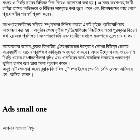
মৎস্য ও চিংড়ি চাষের বিভিন্ন দিক নিয়েও আলোচনা করা হয়। এ সময় অংশগ্রহণকারী
চাষিরা তাদের অভিজ্ঞতা ও বিভিন্ন সমস্যার কথা তুলে ধরেন এবং বিশেষজ্ঞদের কাছ থেকে
প্রয়োজনীয় পরামর্শ গ্রহণ করেন।
অংশগ্রহণকারীদের সক্রিয় সম্পৃক্ততা নিশ্চিত করতে একটি কুইজ প্রতিযোগিতার
আয়োজন করা হয়। অনুষ্ঠান শেষে কুইজ প্রতিযোগিতায় বিজয়ীদের মাঝে পুরস্কার বিতরণ
করা হয় এবং প্রশিক্ষণে অংশগ্রহণকারী মৎস্যচাষীদের হাতে সনদপত্র তুলে দেওয়া হয়।
আয়োজকরা জানান, ব্র্যাক ফিশারিজ এন্টারপ্রাইজের উদ্যোগে দেশের বিভিন্ন জেলায়
বছরব্যাপী এ ধরনের প্রশিক্ষণ কার্যক্রম অব্যাহত থাকবে। এসব উদ্যোগ মাছ ও ভেনামি
চিংড়ি খাতের উৎপাদনশীলতা বৃদ্ধি এবং খামারিদের আর্থ-সামাজিক উন্নয়নে গুরুত্বপূর্ণ
ভূমিকা রাখবে বলে তারা আশা প্রকাশ করেন।
অনুষ্ঠানটি সঞ্চালনা করেন ব্র্যাক ফিশারিজ এন্টারপ্রাইজের ভেনামি চিংড়ি সেলস অফিসার
মো. আসিফ হাসান।
Ads small one
আপনার মতামত লিখুন