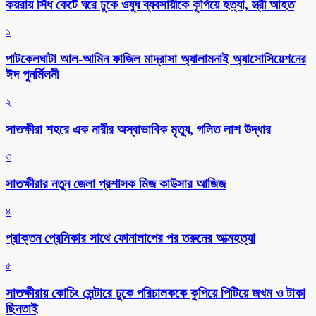
কয়রায় সিঁধ কেটে ঘরে ঢুকে ওষুধ ব্যবসায়ীকে কুপিয়ে হত্যা, স্ত্রী আহত
১
পাটকেলঘাটা আল-আমিন ফাজিল মাদ্রাসা অ্যালামনাই অ্যাসোসিয়েশনের
ঈদ পুনর্মিলনী
২
সাতক্ষীরা শহরে এক নারীর অস্বাভাবিক মৃত্যু, গলিত লাশ উদ্ধার
৩
সাতক্ষীরার নতুন জেলা প্রশাসক মিজ কাউসার আজিজ
৪
প্রাক্তন প্রেমিকার সাথে ফোনালাপের পর তরুনের আত্মহত্যা
৫
সাতক্ষীরায় কোচিং সেন্টারে ঢুকে পরিচালককে কুপিয়ে পিটিয়ে জখম ও টাকা
ছিনতাই