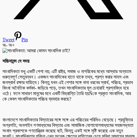
Tweet
Pin
অ-
অ+
সচ্চিদানন্দ দে সদয়
সাংবাদিকতা শুধু একটি পেশা নয়; এটি রাষ্ট্র, সমাজ ও নাগরিকের মধ্যে আস্থার অন্যতম
গুরুত্বপূর্ণ সেতুবন্ধন। একজন সাংবাদিকের হাতে থাকে তথ্য, প্রশ্ন করার সাহস এবং
জনস্বার্থ রক্ষার দায়িত্ব। কিন্তু যখন এই পেশার সঙ্গে নানা ধরনের স্বার্থ, পরিচয়, প্রভাব
কিংবা অনৈতিক কর্মকা- জড়িয়ে পড়ে, তখন সাংবাদিকতার মূল চেহারাই প্রশ্নবিদ্ধ হয়ে
ওঠে। ফলে সাধারণ মানুষের মনে একটি বিভ্রান্তি তৈরি হয়Ñকে প্রকৃত সাংবাদিক, আর
কে কেবল সাংবাদিকতার পরিচয় ব্যবহার করছে?
বাংলাদেশে সাংবাদিকতার বিস্তারের সঙ্গে সঙ্গে এর পরিচয়ের পরিধিও বেড়েছে। প্রযুক্তির
অগ্রগতি, অনলাইন গণমাধ্যমের বিস্তার এবং সামাজিক যোগাযোগমাধ্যমের সহজলভ্যতা
সংবাদ প্রকাশকে গণতান্ত্রিক করেছে বটে, কিন্তু একই সঙ্গে সৃষ্টি করেছে এক নতুন
সংকট। সাংবাদিকতার পরিচয় এখন অনেক ক্ষেত্রে দায়িত্বের চেয়ে সুবিধা আদায়ের মাধ্যম