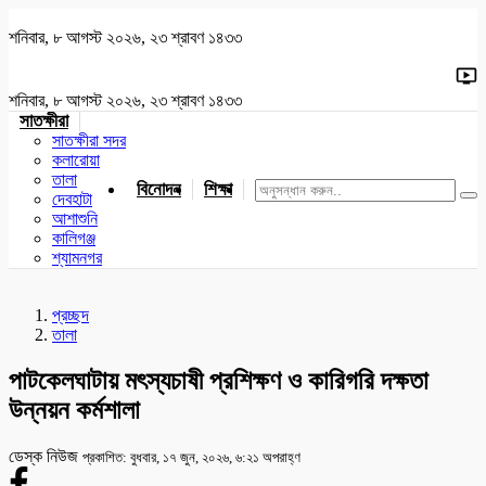
শনিবার, ৮ আগস্ট ২০২৬, ২৩ শ্রাবণ ১৪৩৩
শনিবার, ৮ আগস্ট ২০২৬, ২৩ শ্রাবণ ১৪৩৩
সাতক্ষীরা
সাতক্ষীরা সদর
কলারোয়া
তালা
বিনোদন
শিক্ষা
খেলাধুলা
জাতীয়
খুলনা
যশোর
দেবহাটা
আশাশুনি
কালিগঞ্জ
শ্যামনগর
প্রচ্ছদ
তালা
পাটকেলঘাটায় মৎস্যচাষী প্রশিক্ষণ ও কারিগরি দক্ষতা
উন্নয়ন কর্মশালা
ডেস্ক নিউজ
প্রকাশিত: বুধবার, ১৭ জুন, ২০২৬, ৬:২১ অপরাহ্ণ