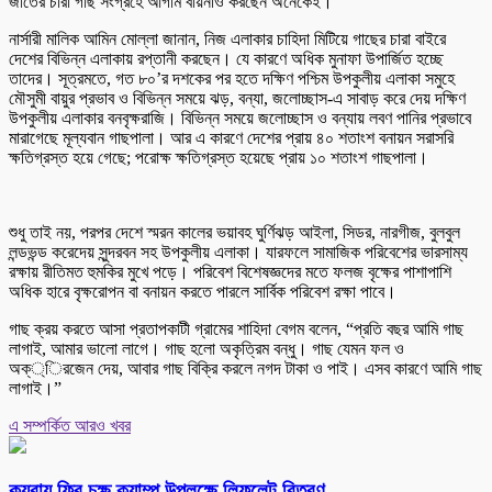
জাতের চারা গাছ সংগ্রহে আগাম বায়নাও করছেন অনেকেই।
নার্সারী মালিক আমিন মোল্লা জানান, নিজ এলাকার চাহিদা মিটিয়ে গাছের চারা বাইরে
দেশের বিভিন্ন এলাকায় রপ্তানী করছেন। যে কারণে অধিক মুনাফা উপার্জিত হচ্ছে
তাদের। সূত্রমতে, গত ৮০’র দশকের পর হতে দক্ষিণ পশ্চিম উপকুলীয় এলাকা সমুহে
মৌসুমী বায়ুর প্রভাব ও বিভিন্ন সময়ে ঝড়, বন্যা, জলোচ্ছাস-এ সাবাড় করে দেয় দক্ষিণ
উপকুলীয় এলাকার বনবৃক্ষরাজি। বিভিন্ন সময়ে জলোচ্ছাস ও বন্যায় লবণ পানির প্রভাবে
মারাগেছে মূল্যবান গাছপালা। আর এ কারণে দেশের প্রায় ৪০ শতাংশ বনায়ন সরাসরি
ক্ষতিগ্রস্ত হয়ে গেছে; পরোক্ষ ক্ষতিগ্রস্ত হয়েছে প্রায় ১০ শতাংশ গাছপালা।
শুধু তাই নয়, পরপর দেশে স্মরন কালের ভয়াবহ ঘুর্ণিঝড় আইলা, সিডর, নারগীজ, বুলবুল
লন্ডভন্ড করেদেয় সুন্দরবন সহ উপকুলীয় এলাকা। যারফলে সামাজিক পরিবেশের ভারসাম্য
রক্ষায় রীতিমত হুমকির মুখে পড়ে। পরিবেশ বিশেষজ্ঞদের মতে ফলজ বৃক্ষের পাশাপাশি
অধিক হারে বৃক্ষরোপন বা বনায়ন করতে পারলে সার্বিক পরিবেশ রক্ষা পাবে।
গাছ ক্রয় করতে আসা প্রতাপকাটী গ্রামের শাহিদা বেগম বলেন, “প্রতি বছর আমি গাছ
লাগাই, আমার ভালো লাগে। গাছ হলো অকৃত্রিম বন্ধু। গাছ যেমন ফল ও
অক্্িরজেন দেয়, আবার গাছ বিক্রি করলে নগদ টাকা ও পাই। এসব কারণে আমি গাছ
লাগাই।”
এ সম্পর্কিত আরও খবর
কয়রায় ফ্রি চক্ষু ক্যাম্প উপলক্ষে লিফলেট বিতরণ