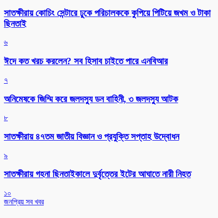
সাতক্ষীরায় কোচিং সেন্টারে ঢুকে পরিচালককে কুপিয়ে পিটিয়ে জখম ও টাকা
ছিনতাই
৬
ঈদে কত খরচ করলেন? সব হিসাব চাইতে পারে এনবিআর
৭
অনিমেষকে জিম্মি করে জলদস্যু ডন বাহিনী, ৩ জলদস্যু আটক
৮
সাতক্ষীরায় ৪৭তম জাতীয় বিজ্ঞান ও প্রযুক্তি সপ্তাহ উদ্বোধন
৯
সাতক্ষীরায় গহনা ছিনতাইকালে দুর্বৃত্তের ইটের আঘাতে নারী নিহত
১০
জনপ্রিয় সব খবর