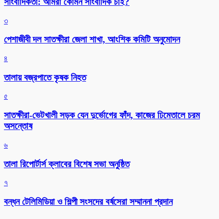
সাংবাদিকতা: আমরা কোমন সাংবাদিক চাই?
৩
পেশাজীবী দল সাতক্ষীরা জেলা শাখা, আংশিক কমিটি অনুমোদন
৪
তালায় বজ্রপাতে কৃষক নিহত
৫
সাতক্ষীরা-ভেটখালী সড়ক যেন দুর্ভোগের ফাঁদ, কাজের ঢিমেতালে চরম
অসন্তোষ
৬
‎তালা রিপোর্টার্স ক্লাবের বিশেষ সভা অনুষ্ঠিত
৭
বন্ধন টেলিমিডিয়া ও শিল্পী সংসদের বর্ষসেরা সম্মাননা প্রদান