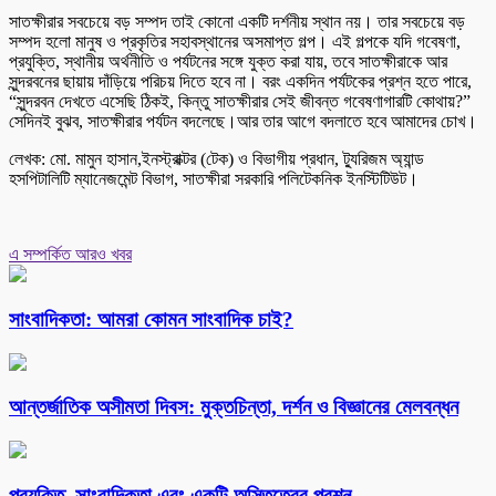
সাতক্ষীরার সবচেয়ে বড় সম্পদ তাই কোনো একটি দর্শনীয় স্থান নয়। তার সবচেয়ে বড়
সম্পদ হলো মানুষ ও প্রকৃতির সহাবস্থানের অসমাপ্ত গল্প। এই গল্পকে যদি গবেষণা,
প্রযুক্তি, স্থানীয় অর্থনীতি ও পর্যটনের সঙ্গে যুক্ত করা যায়, তবে সাতক্ষীরাকে আর
সুন্দরবনের ছায়ায় দাঁড়িয়ে পরিচয় দিতে হবে না। বরং একদিন পর্যটকের প্রশ্ন হতে পারে,
“সুন্দরবন দেখতে এসেছি ঠিকই, কিন্তু সাতক্ষীরার সেই জীবন্ত গবেষণাগারটি কোথায়?”
সেদিনই বুঝব, সাতক্ষীরার পর্যটন বদলেছে।আর তার আগে বদলাতে হবে আমাদের চোখ।
লেখক: মো. মামুন হাসান,ইনস্ট্রাক্টর (টেক) ও বিভাগীয় প্রধান, ট্যুরিজম অ্যান্ড
হসপিটালিটি ম্যানেজমেন্ট বিভাগ, সাতক্ষীরা সরকারি পলিটেকনিক ইনস্টিটিউট।
এ সম্পর্কিত আরও খবর
সাংবাদিকতা: আমরা কোমন সাংবাদিক চাই?
আন্তর্জাতিক অসীমতা দিবস: মুক্তচিন্তা, দর্শন ও বিজ্ঞানের মেলবন্ধন
প্রযুক্তি, সাংবাদিকতা এবং একটি অস্তিত্বের প্রশ্ন