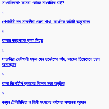
সাংবাদিকতা: আমরা কোমন সাংবাদিক চাই?
৩
পেশাজীবী দল সাতক্ষীরা জেলা শাখা, আংশিক কমিটি অনুমোদন
৪
তালায় বজ্রপাতে কৃষক নিহত
৫
সাতক্ষীরা-ভেটখালী সড়ক যেন দুর্ভোগের ফাঁদ, কাজের ঢিমেতালে চরম
অসন্তোষ
৬
‎তালা রিপোর্টার্স ক্লাবের বিশেষ সভা অনুষ্ঠিত
৭
বন্ধন টেলিমিডিয়া ও শিল্পী সংসদের বর্ষসেরা সম্মাননা প্রদান