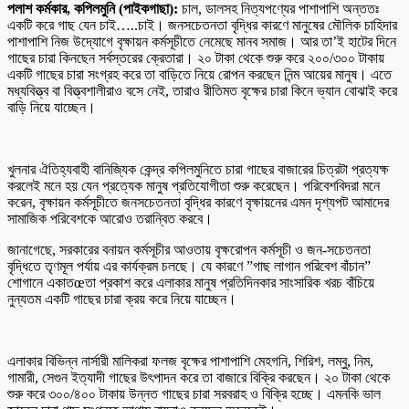
পলাশ কর্মকার, কপিলমুনি (পাইকগাছা):
চাল, ডালসহ নিত্যপণ্যের পাশাপাশি অন্ততঃ
একটি করে গাছ যেন চাই…..চাই। জনসচেতনতা বৃদ্ধির কারণে মানুষের মৌলিক চাহিদার
পাশাপাশি নিজ উদ্যোগে বৃক্ষায়ন কর্মসূচীতে নেমেছে মানব সমাজ। আর তা’ই হাটের দিনে
গাছের চারা কিনছেন সর্বস্তরের ক্রেতারা। ২০ টাকা থেকে শুরু করে ২০০/৩০০ টাকায়
একটি গাছের চারা সংগ্রহ করে তা বাড়িতে নিয়ে রোপন করছেন নিন্ম আয়ের মানুষ। এতে
মধ্যবিত্ত্ব বা বিত্ত্বশালীরাও বসে নেই, তারাও রীতিমত বৃক্ষের চারা কিনে ভ্যান বোঝাই করে
বাড়ি নিয়ে যাচ্ছেন।
খুলনার ঐতিহ্যবাহী বানিজ্যিক কেন্দ্র কপিলমুনিতে চারা গাছের বাজারের চিত্রটা প্রত্যক্ষ
করলেই মনে হয় যেন প্রত্যেক মানুষ প্রতিযোগীতা শুরু করেছেন। পরিবেশবিদরা মনে
করেন, বৃক্ষায়ন কর্মসূচীতে জনসচেতনতা বৃদ্ধির কারণে বৃক্ষায়নের এমন দৃশ্যপট আমাদের
সামাজিক পরিবেশকে আরোও তরান্বিত করবে।
জানাগেছে, সরকারের বনায়ন কর্মসূচীর আওতায় বৃক্ষরোপন কর্মসূচী ও জন-সচেতনতা
বৃদ্ধিতে তৃণমূল পর্যায় এর কার্যক্রম চলছে। যে কারণে ”গাছ লাগান পরিবেশ বাঁচান”
শোগানে একাতœতা প্রকাশ করে এলাকার মানুষ প্রতিদিনকার সাংসারিক খরচ বাঁচিয়ে
নুন্যতম একটি গাছের চারা ক্রয় করে নিয়ে যাচ্ছেন।
এলাকার বিভিন্ন নার্সারী মালিকরা ফলজ বৃক্ষের পাশাপাশি মেহগনি, শিরিশ, লম্বু, নিম,
গামারী, সেগুন ইত্যাদী গাছের উৎপাদন করে তা বাজারে বিক্রি করছেন। ২০ টাকা থেকে
শুরু করে ৩০০/৪০০ টাকায় উন্নত গাছের চারা সরবরাহ ও বিক্রি হচ্ছে। এমনকি ভাল