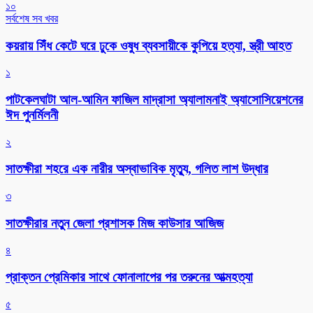
১০
সর্বশেষ সব খবর
কয়রায় সিঁধ কেটে ঘরে ঢুকে ওষুধ ব্যবসায়ীকে কুপিয়ে হত্যা, স্ত্রী আহত
১
পাটকেলঘাটা আল-আমিন ফাজিল মাদ্রাসা অ্যালামনাই অ্যাসোসিয়েশনের
ঈদ পুনর্মিলনী
২
সাতক্ষীরা শহরে এক নারীর অস্বাভাবিক মৃত্যু, গলিত লাশ উদ্ধার
৩
সাতক্ষীরার নতুন জেলা প্রশাসক মিজ কাউসার আজিজ
৪
প্রাক্তন প্রেমিকার সাথে ফোনালাপের পর তরুনের আত্মহত্যা
৫