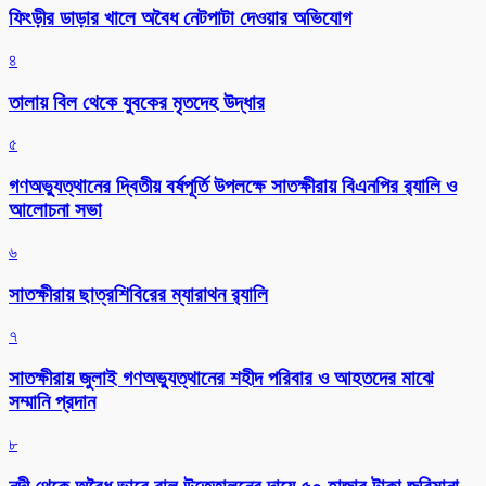
ফিংড়ীর ডাড়ার খালে অবৈধ নেটপাটা দেওয়ার অভিযোগ
৪
তালায় বিল থেকে যুবকের মৃতদেহ উদ্ধার
৫
গণঅভ্যুত্থানের দ্বিতীয় বর্ষপূর্তি উপলক্ষে সাতক্ষীরায় বিএনপির র‌্যালি ও
আলোচনা সভা
৬
সাতক্ষীরায় ছাত্রশিবিরের ম্যারাথন র‌্যালি
৭
সাতক্ষীরায় জুলাই গণঅভ্যুত্থানের শহীদ পরিবার ও আহতদের মাঝে
সম্মানি প্রদান
৮