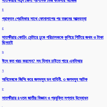
সাতক্ষীরার নতুন জেলা প্রশাসক মিজ কাউসার আজিজ
৪
প্রাক্তন প্রেমিকার সাথে ফোনালাপের পর তরুনের আত্মহত্যা
৫
সাতক্ষীরায় কোচিং সেন্টারে ঢুকে পরিচালককে কুপিয়ে পিটিয়ে জখম ও টাকা
ছিনতাই
৬
ঈদে কত খরচ করলেন? সব হিসাব চাইতে পারে এনবিআর
৭
অনিমেষকে জিম্মি করে জলদস্যু ডন বাহিনী, ৩ জলদস্যু আটক
৮
সাতক্ষীরায় ৪৭তম জাতীয় বিজ্ঞান ও প্রযুক্তি সপ্তাহ উদ্বোধন