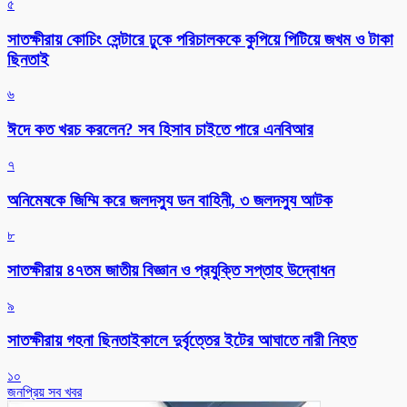
৫
সাতক্ষীরায় কোচিং সেন্টারে ঢুকে পরিচালককে কুপিয়ে পিটিয়ে জখম ও টাকা
ছিনতাই
৬
ঈদে কত খরচ করলেন? সব হিসাব চাইতে পারে এনবিআর
৭
অনিমেষকে জিম্মি করে জলদস্যু ডন বাহিনী, ৩ জলদস্যু আটক
৮
সাতক্ষীরায় ৪৭তম জাতীয় বিজ্ঞান ও প্রযুক্তি সপ্তাহ উদ্বোধন
৯
সাতক্ষীরায় গহনা ছিনতাইকালে দুর্বৃত্তের ইটের আঘাতে নারী নিহত
১০
জনপ্রিয় সব খবর