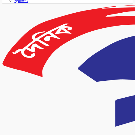
শ্যামনগর