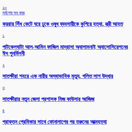
১০
সর্বশেষ সব খবর
কয়রায় সিঁধ কেটে ঘরে ঢুকে ওষুধ ব্যবসায়ীকে কুপিয়ে হত্যা, স্ত্রী আহত
১
পাটকেলঘাটা আল-আমিন ফাজিল মাদ্রাসা অ্যালামনাই অ্যাসোসিয়েশনের
ঈদ পুনর্মিলনী
২
সাতক্ষীরা শহরে এক নারীর অস্বাভাবিক মৃত্যু, গলিত লাশ উদ্ধার
৩
সাতক্ষীরার নতুন জেলা প্রশাসক মিজ কাউসার আজিজ
৪
প্রাক্তন প্রেমিকার সাথে ফোনালাপের পর তরুনের আত্মহত্যা