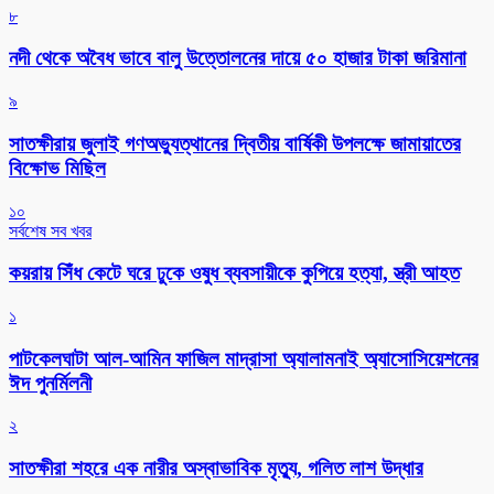
৮
নদী থেকে অবৈধ ভাবে বালু উত্তোলনের দায়ে ৫০ হাজার টাকা জরিমানা
৯
সাতক্ষীরায় জুলাই গণঅভ্যুত্থানের দ্বিতীয় বার্ষিকী উপলক্ষে জামায়াতের
বিক্ষোভ মিছিল
১০
সর্বশেষ সব খবর
কয়রায় সিঁধ কেটে ঘরে ঢুকে ওষুধ ব্যবসায়ীকে কুপিয়ে হত্যা, স্ত্রী আহত
১
পাটকেলঘাটা আল-আমিন ফাজিল মাদ্রাসা অ্যালামনাই অ্যাসোসিয়েশনের
ঈদ পুনর্মিলনী
২
সাতক্ষীরা শহরে এক নারীর অস্বাভাবিক মৃত্যু, গলিত লাশ উদ্ধার