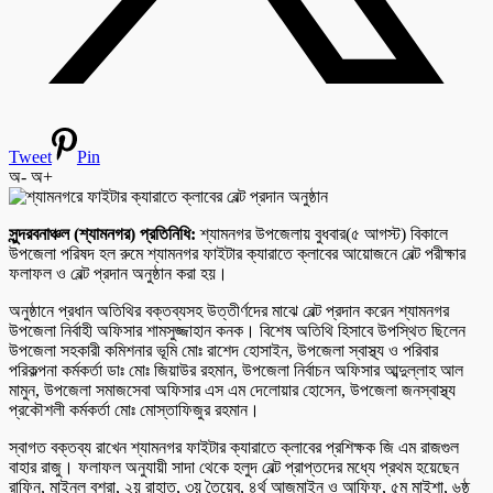
Tweet
Pin
অ-
অ+
সুন্দরবনাঞ্চল (শ্যামনগর) প্রতিনিধি:
শ্যামনগর উপজেলায় বুধবার(৫ আগস্ট) বিকালে
উপজেলা পরিষদ হল রুমে শ্যামনগর ফাইটার ক্যারাতে ক্লাবের আয়োজনে বেল্ট পরীক্ষার
ফলাফল ও বেল্ট প্রদান অনুষ্ঠান করা হয়।
অনুষ্ঠানে প্রধান অতিথির বক্তব্যসহ উত্তীর্ণদের মাঝে বেল্ট প্রদান করেন শ্যামনগর
উপজেলা নির্বাহী অফিসার শামসুজ্জাহান কনক। বিশেষ অতিথি হিসাবে উপস্থিত ছিলেন
উপজেলা সহকারী কমিশনার ভূমি মোঃ রাশেদ হোসাইন, উপজেলা স্বাস্থ্য ও পরিবার
পরিকল্পনা কর্মকর্তা ডাঃ মোঃ জিয়াউর রহমান, উপজেলা নির্বাচন অফিসার আব্দুল্লাহ আল
মামুন, উপজেলা সমাজসেবা অফিসার এস এম দেলোয়ার হোসেন, উপজেলা জনস্বাস্থ্য
প্রকৌশলী কর্মকর্তা মোঃ মোস্তাফিজুর রহমান।
স্বাগত বক্তব্য রাখেন শ্যামনগর ফাইটার ক্যারাতে ক্লাবের প্রশিক্ষক জি এম রাজগুল
বাহার রাজু। ফলাফল অনুযায়ী সাদা থেকে হলুদ বেল্ট প্রাপ্তদের মধ্যে প্রথম হয়েছেন
রাফিন, মাইনুল বুশরা, ২য় রাহাত, ৩য় তৈয়েব, ৪র্থ আজমাইন ও আফিফ, ৫ম মাইশা, ৬ষ্ঠ