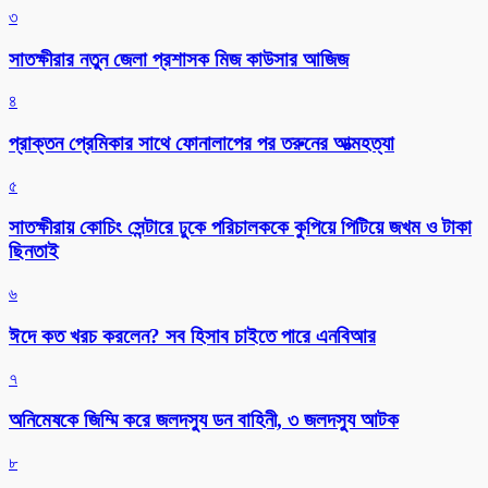
৩
সাতক্ষীরার নতুন জেলা প্রশাসক মিজ কাউসার আজিজ
৪
প্রাক্তন প্রেমিকার সাথে ফোনালাপের পর তরুনের আত্মহত্যা
৫
সাতক্ষীরায় কোচিং সেন্টারে ঢুকে পরিচালককে কুপিয়ে পিটিয়ে জখম ও টাকা
ছিনতাই
৬
ঈদে কত খরচ করলেন? সব হিসাব চাইতে পারে এনবিআর
৭
অনিমেষকে জিম্মি করে জলদস্যু ডন বাহিনী, ৩ জলদস্যু আটক
৮