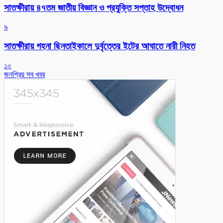
সাতক্ষীরায় ৪৭তম জাতীয় বিজ্ঞান ও প্রযুক্তি সপ্তাহ উদ্বোধন
৯
সাতক্ষীরায় গহনা ছিনতাইকালে দুর্বৃত্তের ইটের আঘাতে নারী নিহত
১০
জনপ্রিয় সব খবর