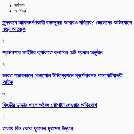
সর্বশেষ
জনপ্রিয়
সুন্দরবনে আত্মসমর্পণকারী বনদস্যুরা আবারও সক্রিয়? জেলেদের অভিযোগে
নতুন আতঙ্ক
১
শ্যামনগরে ফাইটার ক্যারাতে ক্লাবের বেল্ট প্রদান অনুষ্ঠান
২
ভারত পাচারকালে বেনাপোল ইমিগ্রেশনে স্বর্ণেবারসহ পাসপোর্টযাত্রী
আটক
৩
ফিংড়ীর ডাড়ার খালে অবৈধ নেটপাটা দেওয়ার অভিযোগ
৪
তালায় বিল থেকে যুবকের মৃতদেহ উদ্ধার