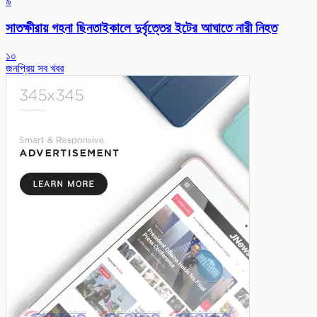
৯
সাতক্ষীরায় গহনা ছিনতাইকালে দুর্বৃত্তের ইটের আঘাতে নারী নিহত
১০
জনপ্রিয় সব খবর