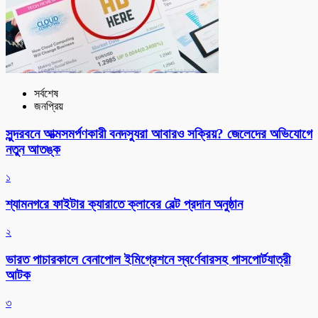
সর্বশেষ
জনপ্রিয়
সুন্দরবনে আত্মসমর্পণকারী বনদস্যুরা আবারও সক্রিয়? জেলেদের অভিযোগে
নতুন আতঙ্ক
১
শ্যামনগরে ফাইটার ক্যারাতে ক্লাবের বেল্ট প্রদান অনুষ্ঠান
২
ভারত পাচারকালে বেনাপোল ইমিগ্রেশনে স্বর্ণেবারসহ পাসপোর্টযাত্রী
আটক
৩