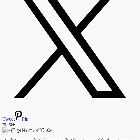
Tweet
Pin
অ-
অ+