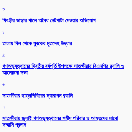
৩
ফিংড়ীর ডাড়ার খালে অবৈধ নেটপাটা দেওয়ার অভিযোগ
৪
তালায় বিল থেকে যুবকের মৃতদেহ উদ্ধার
৫
গণঅভ্যুত্থানের দ্বিতীয় বর্ষপূর্তি উপলক্ষে সাতক্ষীরায় বিএনপির র‌্যালি ও
আলোচনা সভা
৬
সাতক্ষীরায় ছাত্রশিবিরের ম্যারাথন র‌্যালি
৭
সাতক্ষীরায় জুলাই গণঅভ্যুত্থানের শহীদ পরিবার ও আহতদের মাঝে
সম্মানি প্রদান