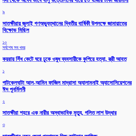
নদী থেকে অবৈধ ভাবে বালু উত্তোলনের দায়ে ৫০ হাজার টাকা জরিমানা
৯
সাতক্ষীরায় জুলাই গণঅভ্যুত্থানের দ্বিতীয় বার্ষিকী উপলক্ষে জামায়াতের
বিক্ষোভ মিছিল
১০
সর্বশেষ সব খবর
কয়রায় সিঁধ কেটে ঘরে ঢুকে ওষুধ ব্যবসায়ীকে কুপিয়ে হত্যা, স্ত্রী আহত
১
পাটকেলঘাটা আল-আমিন ফাজিল মাদ্রাসা অ্যালামনাই অ্যাসোসিয়েশনের
ঈদ পুনর্মিলনী
২
সাতক্ষীরা শহরে এক নারীর অস্বাভাবিক মৃত্যু, গলিত লাশ উদ্ধার
৩