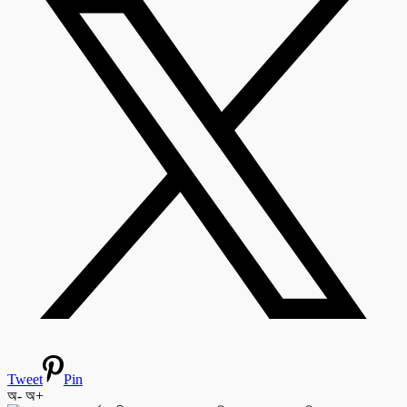
Tweet
Pin
অ-
অ+