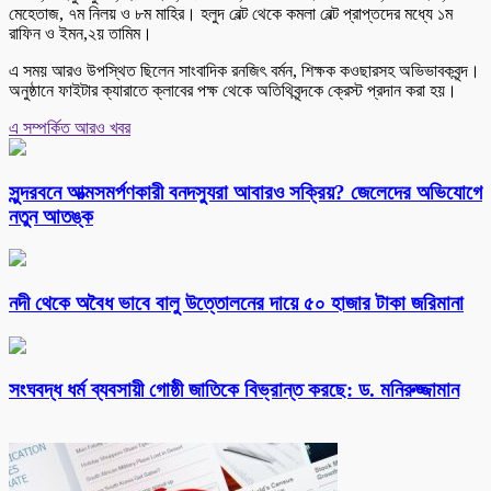
মেহেতাজ, ৭ম নিলয় ও ৮ম মাহির। হলুদ বেল্ট থেকে কমলা বেল্ট প্রাপ্তদের মধ্যে ১ম
রাফিন ও ইমন,২য় তামিম।
এ সময় আরও উপস্থিত ছিলেন সাংবাদিক রনজিৎ বর্মন, শিক্ষক কওছারসহ অভিভাবকবৃন্দ।
অনুষ্ঠানে ফাইটার ক্যারাতে ক্লাবের পক্ষ থেকে অতিথিবৃন্দকে ক্রেস্ট প্রদান করা হয়।
এ সম্পর্কিত আরও খবর
সুন্দরবনে আত্মসমর্পণকারী বনদস্যুরা আবারও সক্রিয়? জেলেদের অভিযোগে
নতুন আতঙ্ক
নদী থেকে অবৈধ ভাবে বালু উত্তোলনের দায়ে ৫০ হাজার টাকা জরিমানা
সংঘবদ্ধ ধর্ম ব্যবসায়ী গোষ্ঠী জাতিকে বিভ্রান্ত করছে: ড. মনিরুজ্জামান