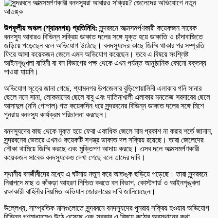
উপকূলীয় অঞ্চল (শ্যামনগর) প্রতিনিধি:
সুন্দরবনে আত্মসমর্পণকারী কয়েকজন সাবেক
বনদস্যু আবারও বিভিন্ন সক্রিয় ডাকাত দলের সঙ্গে যুক্ত হয়ে ডাকাতি ও চাঁদাবাজিতে
জড়িয়ে পড়েছেন বলে অভিযোগ উঠেছে। বনদস্যুদের কাছে জিম্মি থাকার পর সম্প্রতি
ফিরে আসা কয়েকজন জেলে এমন অভিযোগ করেছেন। তবে এ বিষয়ে সংশ্লিষ্ট
আইনশৃঙ্খলা বাহিনী বা বন বিভাগের পক্ষ থেকে এখন পর্যন্ত আনুষ্ঠানিক কোনো বক্তব্য
পাওয়া যায়নি।
অভিযোগ সূত্রে জানা গেছে, শ্যামনগর উপজেলার বুড়িগোয়ালিনী এলাকার গনি সানার
ছেলে ননে সানা, লোকমানের ছেলে বাবু এবং দাতিনাখালী এলাকার মনতেজ সরদারের ছেলে
আসাদুল (ননি গোপাল) গত কয়েকদিন ধরে সুন্দরবনের বিভিন্ন ডাকাত দলের সঙ্গে মিশে
পুনরায় বনদস্যু কার্যক্রম পরিচালনা করছেন।
বনদস্যুদের কাছ থেকে মুক্ত হয়ে ফেরা একাধিক জেলে নাম প্রকাশ না করার শর্তে জানান,
সুন্দরবনের ভেতরে এখনও কয়েকটি সশস্ত্র ডাকাত দল সক্রিয় রয়েছে। তারা জেলেদের
নৌকা থামিয়ে জিম্মি করছে এবং মুক্তিপণ আদায় করছে। এসব দলে আত্মসমর্পণকারী
কয়েকজন সাবেক বনদস্যুকেও দেখা গেছে বলে তাদের দাবি।
স্থানীয় বনজীবীদের মধ্যে এ ঘটনায় নতুন করে আতঙ্ক ছড়িয়ে পড়েছে। তারা সুন্দরবনে
নিরাপদে মাছ ও কাঁকড়া আহরণ নিশ্চিত করতে বন বিভাগ, কোস্টগার্ড ও আইনশৃঙ্খলা
রক্ষাকারী বাহিনীর নিয়মিত অভিযান জোরদারের দাবি জানিয়েছেন।
উল্লেখ্য, সাম্প্রতিক মাসগুলোতে সুন্দরবনে বনদস্যুদের পুনরায় সক্রিয় হওয়ার অভিযোগ
বিভিন্ন গণমাধ্যমেও উঠে এসেছে এবং সরকার এ বিষয়ে কঠোর অবস্থানের কথা