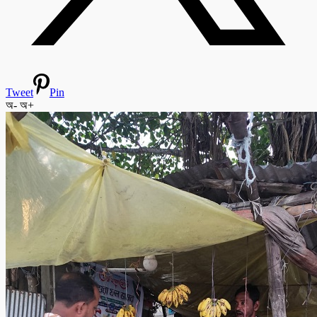
Tweet
Pin
অ-
অ+