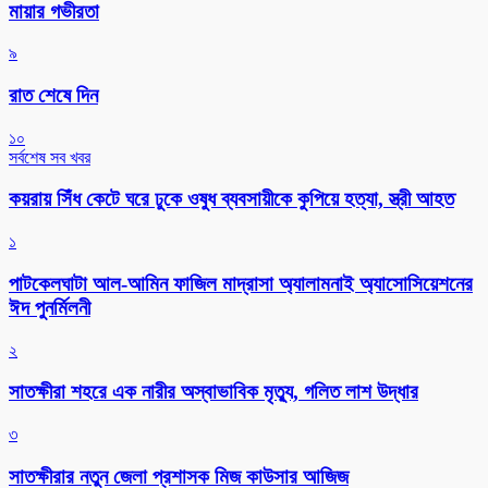
মায়ার গভীরতা
৯
রাত শেষে দিন
১০
সর্বশেষ সব খবর
কয়রায় সিঁধ কেটে ঘরে ঢুকে ওষুধ ব্যবসায়ীকে কুপিয়ে হত্যা, স্ত্রী আহত
১
পাটকেলঘাটা আল-আমিন ফাজিল মাদ্রাসা অ্যালামনাই অ্যাসোসিয়েশনের
ঈদ পুনর্মিলনী
২
সাতক্ষীরা শহরে এক নারীর অস্বাভাবিক মৃত্যু, গলিত লাশ উদ্ধার
৩
সাতক্ষীরার নতুন জেলা প্রশাসক মিজ কাউসার আজিজ