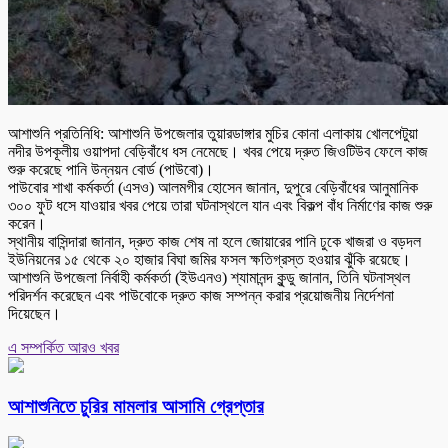
আশাশুনি প্রতিনিধি: আশাশুনি উপজেলার তুয়ারডাঙ্গার মুচির কোনা এলাকায় খোলপেটুয়া
নদীর উপকূলীয় ওয়াপদা বেড়িবাঁধে ধস নেমেছে। খবর পেয়ে দ্রুত জিওটিউব ফেলে কাজ
শুরু করেছে পানি উন্নয়ন বোর্ড (পাউবো)।
পাউবোর শাখা কর্মকর্তা (এসও) আলমগীর হোসেন জানান, দুপুরে বেড়িবাঁধের আনুমানিক
৩০০ ফুট ধসে যাওয়ার খবর পেয়ে তারা ঘটনাস্থলে যান এবং বিকল্প বাঁধ নির্মাণের কাজ শুরু
করেন।
স্থানীয় বাসিন্দারা জানান, দ্রুত কাজ শেষ না হলে জোয়ারের পানি ঢুকে খাজরা ও বড়দল
ইউনিয়নের ১৫ থেকে ২০ হাজার বিঘা জমির ফসল ক্ষতিগ্রস্ত হওয়ার ঝুঁকি রয়েছে।
আশাশুনি উপজেলা নির্বাহী কর্মকর্তা (ইউএনও) শ্যামানন্দ কুন্ডু জানান, তিনি ঘটনাস্থল
পরিদর্শন করেছেন এবং পাউবোকে দ্রুত কাজ সম্পন্ন করার প্রয়োজনীয় নির্দেশনা
দিয়েছেন।
এ সম্পর্কিত আরও খবর
আশাশুনিতে চুরির মামলার আসামি গ্রেপ্তার