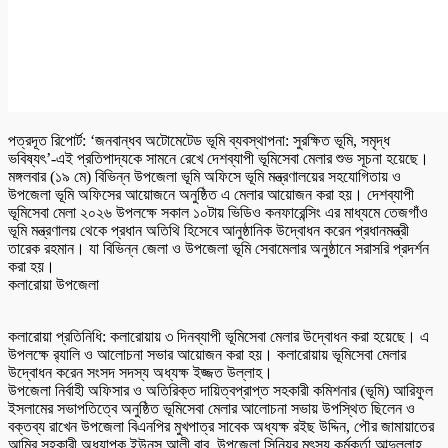
পত্রদূত রিপোর্ট: ‘জনবান্ধব অটোমেটেড ভূমি ব্যবস্থাপনা: সুরক্ষিত ভূমি, সমৃদ্ধ
ভবিষ্যৎ’-এই প্রতিপাদ্যকে সামনে রেখে দেশব্যাপী ভূমিসেবা মেলার শুভ সূচনা হয়েছে।
মঙ্গলবার (১৯ মে) বিভিন্ন উপজেলা ভূমি অফিসে ভূমি মন্ত্রণালয়ের সহযোগিতায় ও
উপজেলা ভূমি অফিসের আয়োজনে অনুষ্ঠিত এ মেলার আয়োজন করা হয়। দেশব্যাপী
ভূমিসেবা মেলা ২০২৬ উপলক্ষে সকাল ১০টায় ভিডিও কনফারেন্সিং এর মাধ্যমে তেজগাঁও
ভূমি মন্ত্রণালয় থেকে প্রধান অতিথি হিসেবে আনুষ্ঠানিক উদ্বোধন করেন প্রধানমন্ত্রী
তারেক রহমান। যা বিভিন্ন জেলা ও উপজেলা ভূমি সেবামেলার অনুষ্ঠানে সরাসরি প্রদর্শন
করা হয়।
কলারোয়া উপজেলা
কলারোয়া প্রতিনিধি: কলারোয়ায় ৩ দিনব্যাপী ভূমিসেবা মেলার উদ্বোধন করা হয়েছে। এ
উপলক্ষে র‌্যালি ও আলোচনা সভার আয়োজন করা হয়। কলারোয়ায় ভূমিসেবা মেলার
উদ্বোধন করেন সংসদ সদস্য অধ্যক্ষ ইজ্জত উল্লাহ।
উপজেলা নির্বাহী অফিসার ও অতিরিক্ত দায়িত্বপ্রাপ্ত সহকারী কমিশনার (ভূমি) আরিফুল
ইসলামের সভাপতিত্বে অনুষ্ঠিত ভূমিসেবা মেলার আলোচনা সভায় উপস্থিত ছিলেন ও
বক্তব্য রাখেন উপজেলা বিএনপির মুখপাত্র সাবেক অধ্যক্ষ রইছ উদ্দিন, পৌর জামায়াতের
আমির সহকারী অধ্যাপক ইউনুস আলী বাবু, উপজেলা সিনিয়র মৎস্য কর্মকর্তা আব্দুল্লাহ