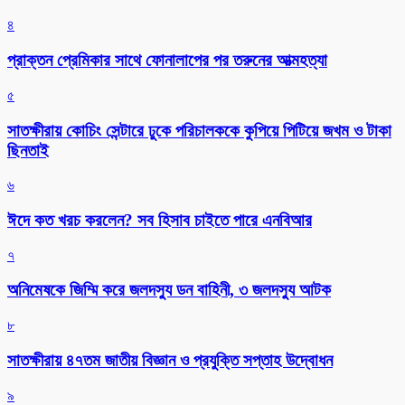
৪
প্রাক্তন প্রেমিকার সাথে ফোনালাপের পর তরুনের আত্মহত্যা
৫
সাতক্ষীরায় কোচিং সেন্টারে ঢুকে পরিচালককে কুপিয়ে পিটিয়ে জখম ও টাকা
ছিনতাই
৬
ঈদে কত খরচ করলেন? সব হিসাব চাইতে পারে এনবিআর
৭
অনিমেষকে জিম্মি করে জলদস্যু ডন বাহিনী, ৩ জলদস্যু আটক
৮
সাতক্ষীরায় ৪৭তম জাতীয় বিজ্ঞান ও প্রযুক্তি সপ্তাহ উদ্বোধন
৯