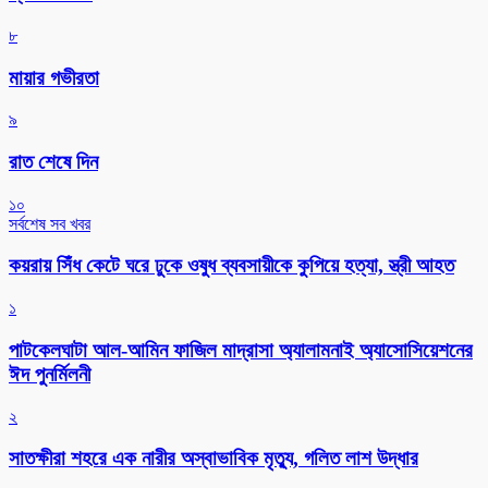
৮
মায়ার গভীরতা
৯
রাত শেষে দিন
১০
সর্বশেষ সব খবর
কয়রায় সিঁধ কেটে ঘরে ঢুকে ওষুধ ব্যবসায়ীকে কুপিয়ে হত্যা, স্ত্রী আহত
১
পাটকেলঘাটা আল-আমিন ফাজিল মাদ্রাসা অ্যালামনাই অ্যাসোসিয়েশনের
ঈদ পুনর্মিলনী
২
সাতক্ষীরা শহরে এক নারীর অস্বাভাবিক মৃত্যু, গলিত লাশ উদ্ধার