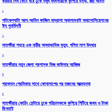
কয়রায় সিঁধ কেটে ঘরে ঢুকে ওষুধ ব্যবসায়ীকে কুপিয়ে হত্যা, স্ত্রী আহত
১
পাটকেলঘাটা আল-আমিন ফাজিল মাদ্রাসা অ্যালামনাই অ্যাসোসিয়েশনের
ঈদ পুনর্মিলনী
২
সাতক্ষীরা শহরে এক নারীর অস্বাভাবিক মৃত্যু, গলিত লাশ উদ্ধার
৩
সাতক্ষীরার নতুন জেলা প্রশাসক মিজ কাউসার আজিজ
৪
প্রাক্তন প্রেমিকার সাথে ফোনালাপের পর তরুনের আত্মহত্যা
৫
সাতক্ষীরায় কোচিং সেন্টারে ঢুকে পরিচালককে কুপিয়ে পিটিয়ে জখম ও টাকা
ছিনতাই