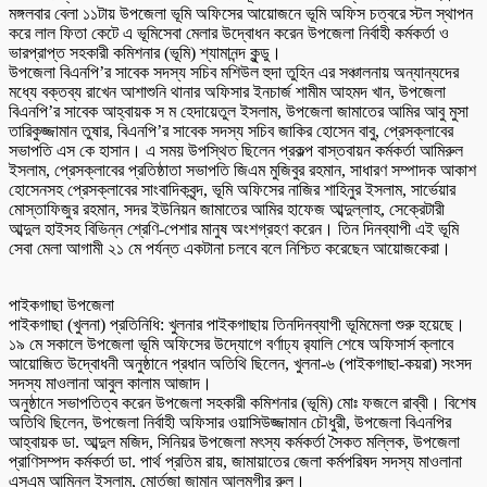
মঙ্গলবার বেলা ১১টায় উপজেলা ভূমি অফিসের আয়োজনে ভূমি অফিস চত্বরে স্টল স্থাপন
করে লাল ফিতা কেটে এ ভূমিসেবা মেলার উদ্বোধন করেন উপজেলা নির্বাহী কর্মকর্তা ও
ভারপ্রাপ্ত সহকারী কমিশনার (ভূমি) শ্যামানন্দ কুন্ডু।
উপজেলা বিএনপি’র সাবেক সদস্য সচিব মশিউল হুদা তুহিন এর সঞ্চালনায় অন্যান্যদের
মধ্যে বক্তব্য রাখেন আশাশুনি থানার অফিসার ইনচার্জ শামীম আহমদ খান, উপজেলা
বিএনপি’র সাবেক আহ্বায়ক স ম হেদায়েতুল ইসলাম, উপজেলা জামাতের আমির আবু মুসা
তারিকুজ্জামান তুষার, বিএনপি’র সাবেক সদস্য সচিব জাকির হোসেন বাবু, প্রেসক্লাবের
সভাপতি এস কে হাসান। এ সময় উপস্থিত ছিলেন প্রকল্প বাস্তবায়ন কর্মকর্তা আমিরুল
ইসলাম, প্রেসক্লাবের প্রতিষ্ঠাতা সভাপতি জিএম মুজিবুর রহমান, সাধারণ সম্পাদক আকাশ
হোসেনসহ প্রেসক্লাবের সাংবাদিকবৃন্দ, ভূমি অফিসের নাজির শাহিনুর ইসলাম, সার্ভেয়ার
মোস্তাফিজুর রহমান, সদর ইউনিয়ন জামাতের আমির হাফেজ আব্দুল্লাহ, সেক্রেটারী
আব্দুল হাইসহ বিভিন্ন শ্রেণি-পেশার মানুষ অংশগ্রহণ করেন। তিন দিনব্যাপী এই ভূমি
সেবা মেলা আগামী ২১ মে পর্যন্ত একটানা চলবে বলে নিশ্চিত করেছেন আয়োজকেরা।
পাইকগাছা উপজেলা
পাইকগাছা (খুলনা) প্রতিনিধি: খুলনার পাইকগাছায় তিনদিনব্যাপী ভূমিমেলা শুরু হয়েছে।
১৯ মে সকালে উপজেলা ভূমি অফিসের উদ্যোগে বর্ণাঢ্য র‌্যালি শেষে অফিসার্স ক্লাবে
আয়োজিত উদ্বোধনী অনুষ্ঠানে প্রধান অতিথি ছিলেন, খুলনা-৬ (পাইকগাছা-কয়রা) সংসদ
সদস্য মাওলানা আবুল কালাম আজাদ।
অনুষ্ঠানে সভাপতিত্ব করেন উপজেলা সহকারী কমিশনার (ভূমি) মোঃ ফজলে রাব্বী। বিশেষ
অতিথি ছিলেন, উপজেলা নির্বাহী অফিসার ওয়াসিউজ্জামান চৌধুরী, উপজেলা বিএনপির
আহ্বায়ক ডা. আব্দুল মজিদ, সিনিয়র উপজেলা মৎস্য কর্মকর্তা সৈকত মল্লিক, উপজেলা
প্রাণিসম্পদ কর্মকর্তা ডা. পার্থ প্রতিম রায়, জামায়াতের জেলা কর্মপরিষদ সদস্য মাওলানা
এসএম আমিনুল ইসলাম, মোর্তজা জামান আলমগীর রুলু।