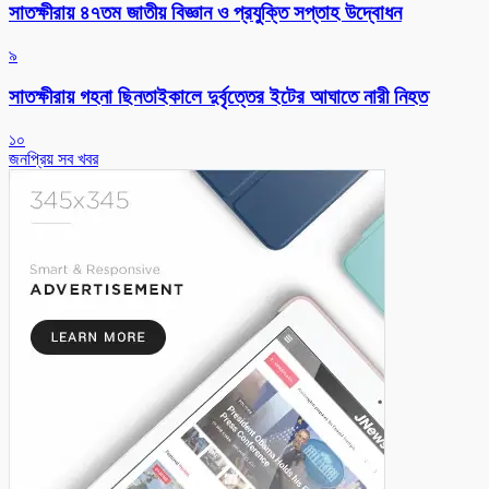
সাতক্ষীরায় ৪৭তম জাতীয় বিজ্ঞান ও প্রযুক্তি সপ্তাহ উদ্বোধন
৯
সাতক্ষীরায় গহনা ছিনতাইকালে দুর্বৃত্তের ইটের আঘাতে নারী নিহত
১০
জনপ্রিয় সব খবর