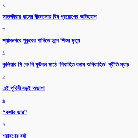
২
সাতক্ষীরায় ধানের বীজতলায় বিষ প্রয়োগের অভিযোগ
৩
শ্যামনগরে পুকুরের পানিতে ডুবে শিশুর মৃত্যু
৪
কুলিয়ার পি কে বি ফুটবল মাঠে ‘বিবাহিত বনাম অবিবাহিত’ প্রীতি ম্যাচ
৫
এই পৃথিবী বড়ই অভাগা
৬
“কথার ভার”
৭
শ্রাবণের বর্ষা