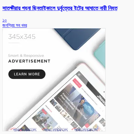
সাতক্ষীরায় গহনা ছিনতাইকালে দুর্বৃত্তের ইটের আঘাতে নারী নিহত
১০
জনপ্রিয় সব খবর