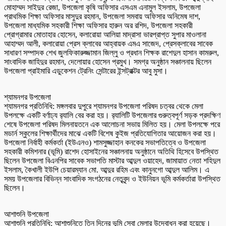
মোহাম্মদ সাইদুর রেজা, উপজেলা কৃষি অফিসার এসএম এনামুল ইসলাম, উপজেলা
প্রাথমিক শিক্ষা অফিসার মাসুদুর রহমান, উপজেলা সমবায় অফিসার অনিমেষ দাশ,
উপজেলা মাধ্যমিক সহকারী শিক্ষা অফিসার হারুন অর রশিদ, উপজেলা সহকারী
প্রোগ্রামার মোতাহার হোসেন, কলারোয়া আলিয়া মাদ্রাসা ভারপ্রাপ্ত সুপার মাওলানা
আহাম্মদ আলী, কলারোয়া প্রেস ক্লাবের আহ্বায়ক এমএ সাজেদ, প্রেসক্লাবের সাবেক
সাধারণ সম্পাদক শেখ জুলফিকারুজ্জামান জিল্লু ও প্রধান শিক্ষক রাশেদুল হাসান কামরুল,
সাংবাদিক জাহিদুর রহমান, দেলোয়ার হোসেন প্রমুখ। সমগ্র অনুষ্ঠান সঞ্চালনায় ছিলেন
উপজেলা প্রাইমারি এডুকেশন ট্রেনিং সেন্টারের ইন্সট্রাক্টর আবু মুসা।
শ্যামনগর উপজেলা
শ্যামনগর প্রতিনিধি: মঙ্গলবার দুপুরে শ্যামনগর উপজেলা পরিষদ চত্বর থেকে মেলা
উপলক্ষে একটি বর্ণাঢ্য র‌্যালি বের করা হয়। র‌্যালিটি উপজেলার গুরুত্বপূর্ণ সড়ক প্রদক্ষিণ
শেষে উপজেলা পরিষদ মিলনায়তনে এক আলোচনা সভায় মিলিত হয়। মেলা উপলক্ষে পরে
মডার্ন স্কুলের শিক্ষার্থীদের মাঝে একটি বিশেষ কুইজ প্রতিযোগিতার আয়োজন করা হয়।
উপজেলা নির্বাহী কর্মকর্তা (ইউএনও) শামসুজ্জাহান কনকের সভাপতিত্বে ও উপজেলা
সহকারী কমিশনার (ভূমি) রাশেদ হোসাইনের সঞ্চালনায় অনুষ্ঠানে অতিথি হিসেবে উপস্থিত
ছিলেন উপজেলা বিএনপির সাবেক সভাপতি মাস্টার আব্দুল ওয়াহেদ, জামায়াত নেতা শহিদুল
ইসলাম, কৈখালী ইউপি চেয়ারম্যান মো. আব্দুর রহিম এবং কানুনগো আব্দুল আলিম। এ
সময় উপজেলার বিভিন্ন সাংবাদিক সংগঠনের নেতৃবৃন্দ ও ইউনিয়ন ভূমি কর্মকর্তারা উপস্থিত
ছিলেন।
আশাশুনি উপজেলা
আশাশুনি প্রতিনিধি: আশাশুনিতে তিন দিনের ভূমি সেবা মেলার উদ্বোধন করা হয়েছে।