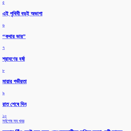
৫
এই পৃথিবী বড়ই অভাগা
৬
“কথার ভার”
৭
শ্রাবণের বর্ষা
৮
মায়ার গভীরতা
৯
রাত শেষে দিন
১০
সর্বশেষ সব খবর