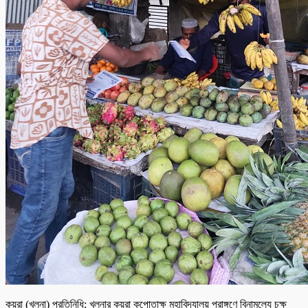
কয়রা (খুলনা) প্রতিনিধি: খুলনার কয়রা কপোতাক্ষ মহাবিদ্যালয় প্রাঙ্গণে বিনামূল্যে চক্ষু