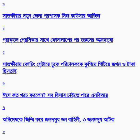
৩
সাতক্ষীরার নতুন জেলা প্রশাসক মিজ কাউসার আজিজ
৪
প্রাক্তন প্রেমিকার সাথে ফোনালাপের পর তরুনের আত্মহত্যা
৫
সাতক্ষীরায় কোচিং সেন্টারে ঢুকে পরিচালককে কুপিয়ে পিটিয়ে জখম ও টাকা
ছিনতাই
৬
ঈদে কত খরচ করলেন? সব হিসাব চাইতে পারে এনবিআর
৭
অনিমেষকে জিম্মি করে জলদস্যু ডন বাহিনী, ৩ জলদস্যু আটক
৮