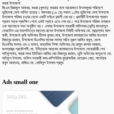
কয়রা উপজেলা
জিএম রিয়াজুল আকবর, কয়রা (খুলনা): কয়রায় নানা আয়োজনে উৎসবমুখর পরিবেশে
ভূমিসেবা মেলা পালিত হয়েছে। মঙ্গলবার (১৯ মে) সকাল ১১টায় ভুমিসেবা মেলা উপলক্ষে
উপজেলা পরিষদ চত্বর থেকে একটি বর্ণাঢ্য র‌্যালী বের হয়। র‌্যালীটি উপজেলার প্রধান
প্রধান সড়ক প্রদক্ষিণ শেষে একই স্থানে এসে শেষ হয়। পরে উপজেলা পরিষদ হলরুমে
এক আলোচনা সভা অনুষ্ঠিত হয়। এসময় উপজেলা সহকারী কমিশনার (ভূমি) জান্নাতুল
ফেরদৌস এর সভাপতিত্বে বক্তব্য রাখেন উপজেলা নির্বাহী অফিসার মো. আব্দুল্লাহ আল
বাকী, উপজেলা কৃষি অফিসার তীলক কুমার ঘোষ, উপজেলা জামায়াতের আমির মাওলানা
মিজানুর রহমান, উপজেলা বিএনপির সাবেক সদস্য সচিব নূরুল আমিন বাবুল, জেলা
বিএনপির সদস্য এম এ হাসান, মাধ্যমিক শিক্ষা অফিসার মো,আবুল কালাম আজাদ,
জনস্বাস্থ্য প্রকৌশলী মো. ইস্তিয়াক আহমেদ জামায়াতের উপজেলা সেক্রেটারী শেখ
সাইফুল্লাহ, কয়রা সদর ইউনিয়ন আমির মোঃ মিজানুর রহমান, ভুমি অফিসের কানুনগো মো.
সাইফুল ইসলাম, অফিস সহকারী কাম-কম্পিউটার মুদ্রাক্ষরিক মেহেরুন নেছা, সার্ভেয়ার
বাবুল আকতার, নাজির মো. মোমিনুল ইসলাম প্রমুখ
Ads small one