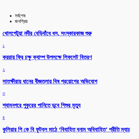
সর্বশেষ
জনপ্রিয়
খোলপেটুয়া নদীর বেড়িবাঁধে ধস, সংস্কারকাজ শুরু
১
কয়রায় ফ্রি চক্ষু ক্যাম্প উপলক্ষে লিফলেট বিতরণ
২
সাতক্ষীরায় ধানের বীজতলায় বিষ প্রয়োগের অভিযোগ
৩
শ্যামনগরে পুকুরের পানিতে ডুবে শিশুর মৃত্যু
৪
কুলিয়ার পি কে বি ফুটবল মাঠে ‘বিবাহিত বনাম অবিবাহিত’ প্রীতি ম্যাচ