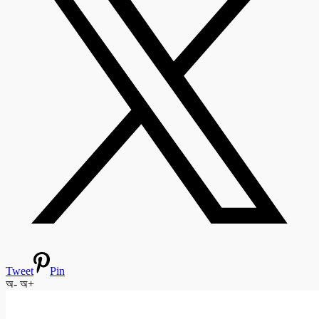
Tweet
Pin
অ-
অ+