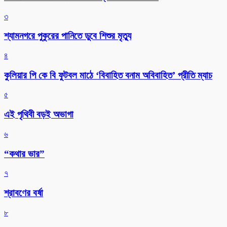
৩
শ্যামনগরে পুকুরের পানিতে ডুবে শিশুর মৃত্যু
৪
কুলিয়ার পি কে বি ফুটবল মাঠে ‘বিবাহিত বনাম অবিবাহিত’ প্রীতি ম্যাচ
৫
এই পৃথিবী বড়ই অভাগা
৬
“কথার ভার”
৭
শ্রাবণের বর্ষা
৮