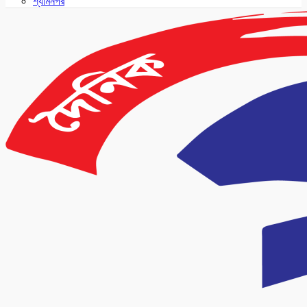
শ্যামনগর