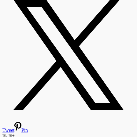
Tweet
Pin
অ-
অ+