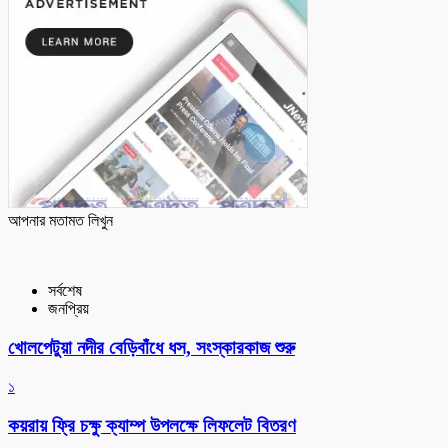
আপনার মতামত লিখুন
সর্বশেষ
জনপ্রিয়
খোলপেটুয়া নদীর বেড়িবাঁধে ধস, সংস্কারকাজ শুরু
১
কয়রায় ফ্রি চক্ষু ক্যাম্প উপলক্ষে লিফলেট বিতরণ