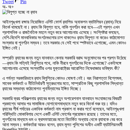
Tweet
Pin
অ-
অ+
আইনশৃঙ্খলা রক্ষায় নিয়োজিত এলিট ফোর্স র‍্যাপিড অ্যাকশন ব্যাটালিয়ন (র‍্যাব) নিয়ে
বিতর্ক থামছেই না। র‍্যাব কি বিলুপ্ত হবে, নাকি পুনর্গঠন করা হবে—এই প্রশ্ন এখন
প্রশাসনিক ও রাজনৈতিক মহলে নতুন করে আলোচনায় এসেছে। সংশ্লিষ্টরা বলছেন,
দেশি-বিদেশি মানবাধিকার সংগঠনগুলোর চাপ থাকলেও র‍্যাব বিলুপ্ত না করেও কাঠামোগত
সংস্কার বা পুনর্গঠন সম্ভব। তবে সরকার যে সেই পথে স্পষ্টভাবে এগোচ্ছে, এমন কোনও
ইঙ্গিত নেই।
সম্প্রতি র‍্যাবের জন্য নতুন যানবাহন কেনায় সরকারি বরাদ্দ অনুমোদনের পর প্রশ্ন উঠেছে
—র‍্যাব কি সত্যিই বিলুপ্তির পথে, নাকি নীরবে পুনর্গঠনের দিকে এগোচ্ছে? একইসঙ্গে
আলোচনায় এসেছে সংস্থাটির ওপর যুক্তরাষ্ট্রের আরোপিত নিষেধাজ্ঞার ভবিষ্যৎ কী?
এ পর্যন্ত সরকারিভাবে র‍্যাব বিলুপ্তির কোনও ঘোষণা নেই। বরং নিরাপত্তা বিশ্লেষক,
সাবেক কর্মকর্তা ও নীতিনির্ধারণী সূত্রগুলোর মতে, সাম্প্রতিক কিছু প্রশাসনিক সিদ্ধান্ত
র‌্যাবের সম্ভাব্য কাঠামোগত পুনর্বিন্যাসের ইঙ্গিত দিচ্ছে।
সরকারি ক্রয় পরিকল্পনায় র‍্যাবের জন্য নতুন অপারেশনাল যানবাহন সংযোজনের বিষয়টি
প্রকাশ্যে আসার পর সামাজিক যোগাযোগমাধ্যমে নতুন করে বিতর্ক শুরু হয়। যদিও
র‍্যাবের শীর্ষ পর্যায়ের একাধিক কর্মকর্তা নাম প্রকাশ না করার শর্তে বলেছেন, আইনশৃঙ্খলা
পরিস্থিতি মোকাবিলায় দেশে একটি এলিট ফোর্সের প্রয়োজন রয়েছে। তাদের মতে,
পুনর্গঠনের মাধ্যমে গুম ও ক্রসফায়ারের মতো বিতর্কিত অধ্যায় থেকে র‍্যাবকে বের করে
আনা সম্ভব। কর্মকর্তারা আরও বলেন, র‍্যাব মূলত পুলিশের অধীন একটি ব্যাটালিয়নধর্মী
বিশেষায়িত ইউনিট।