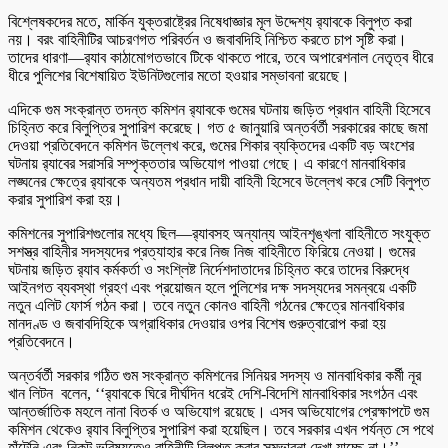
বিশ্লেষকদের মতে, মার্কিন যুক্তরাষ্ট্রের নিষেধাজ্ঞার মূল উদ্দেশ্য র‍্যাবকে বিলুপ্ত করা
নয়। বরং বাহিনীটির আচরণগত পরিবর্তন ও জবাবদিহি নিশ্চিত করতে চাপ সৃষ্টি করা।
তাদের ধারণা—র‍্যাব কাঠামোগতভাবে টিকে থাকতে পারে, তবে অপারেশনাল নেতৃত্ব ধীরে
ধীরে পুলিশের বিশেষায়িত ইউনিটগুলোর মতো হওয়ার সম্ভাবনা রয়েছে।
এদিকে গুম সংক্রান্ত তদন্ত কমিশন র‍্যাবকে গুমের ঘটনায় জড়িত প্রধান বাহিনী হিসেবে
চিহ্নিত করে বিলুপ্তির সুপারিশ করেছে। গত ৫ জানুয়ারি অন্তর্বর্তী সরকারের কাছে জমা
দেওয়া প্রতিবেদনে কমিশন উল্লেখ করে, গুমের শিকার ব্যক্তিদের একটি বড় অংশের
ঘটনায় র‍্যাবের সরাসরি সম্পৃক্ততার অভিযোগ পাওয়া গেছে। এ কারণে মানবাধিকার
লঙ্ঘনের ক্ষেত্রে র‍্যাবকে অন্যতম প্রধান দায়ী বাহিনী হিসেবে উল্লেখ করে সেটি বিলুপ্ত
করার সুপারিশ করা হয়।
কমিশনের সুপারিশগুলোর মধ্যে ছিল—র‍্যাবসহ অন্যান্য আইনশৃঙ্খলা বাহিনীতে সংযুক্ত
সশস্ত্র বাহিনীর সদস্যদের প্রত্যাহার করে নিজ নিজ বাহিনীতে ফিরিয়ে নেওয়া। গুমের
ঘটনায় জড়িত র‍্যাব কর্মকর্তা ও সংশ্লিষ্ট নির্দেশদাতাদের চিহ্নিত করে তাদের বিরুদ্ধে
আইনগত ব্যবস্থা গ্রহণ এবং প্রয়োজন হলে পুলিশের দক্ষ সদস্যদের সমন্বয়ে একটি
নতুন এলিট ফোর্স গঠন করা। তবে নতুন কোনও বাহিনী গঠনের ক্ষেত্রে মানবাধিকার
মানদণ্ড ও জবাবদিহিকে অগ্রাধিকার দেওয়ার ওপর বিশেষ গুরুত্বারোপ করা হয়
প্রতিবেদনে।
অন্তর্বর্তী সরকার গঠিত গুম সংক্রান্ত কমিশনের সিনিয়র সদস্য ও মানবাধিকার কর্মী নূর
খান লিটন বলেন, ‘‘র‍্যাবকে ঘিরে দীর্ঘদিন ধরেই দেশি-বিদেশি মানবাধিকার সংগঠন এবং
আন্তর্জাতিক মহলে নানা বিতর্ক ও অভিযোগ রয়েছে। এসব অভিযোগের প্রেক্ষাপটে গুম
কমিশন থেকেও র‍্যাব বিলুপ্তির সুপারিশ করা হয়েছিল। তবে সরকার এখন পর্যন্ত সে পথে
হাঁটেনি এবং নিকট ভবিষ্যতেও বাহিনীটি বিলুপ্ত করার সম্ভাবনা দেখা যাচ্ছে না।’’