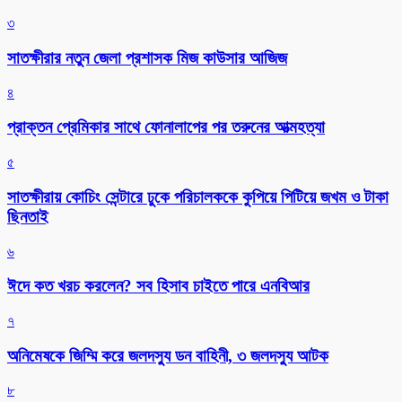
৩
সাতক্ষীরার নতুন জেলা প্রশাসক মিজ কাউসার আজিজ
৪
প্রাক্তন প্রেমিকার সাথে ফোনালাপের পর তরুনের আত্মহত্যা
৫
সাতক্ষীরায় কোচিং সেন্টারে ঢুকে পরিচালককে কুপিয়ে পিটিয়ে জখম ও টাকা
ছিনতাই
৬
ঈদে কত খরচ করলেন? সব হিসাব চাইতে পারে এনবিআর
৭
অনিমেষকে জিম্মি করে জলদস্যু ডন বাহিনী, ৩ জলদস্যু আটক
৮