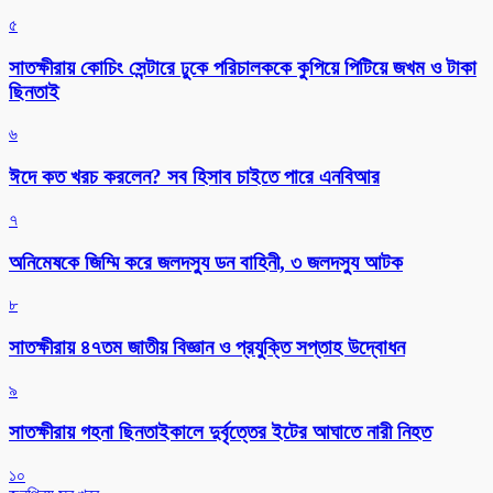
৫
সাতক্ষীরায় কোচিং সেন্টারে ঢুকে পরিচালককে কুপিয়ে পিটিয়ে জখম ও টাকা
ছিনতাই
৬
ঈদে কত খরচ করলেন? সব হিসাব চাইতে পারে এনবিআর
৭
অনিমেষকে জিম্মি করে জলদস্যু ডন বাহিনী, ৩ জলদস্যু আটক
৮
সাতক্ষীরায় ৪৭তম জাতীয় বিজ্ঞান ও প্রযুক্তি সপ্তাহ উদ্বোধন
৯
সাতক্ষীরায় গহনা ছিনতাইকালে দুর্বৃত্তের ইটের আঘাতে নারী নিহত
১০