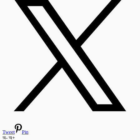
Tweet
Pin
অ-
অ+