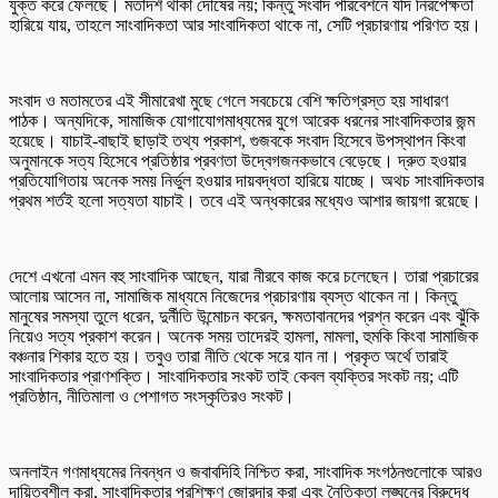
যুক্ত করে ফেলছে। মতাদর্শ থাকা দোষের নয়; কিন্তু সংবাদ পরিবেশনে যদি নিরপেক্ষতা
হারিয়ে যায়, তাহলে সাংবাদিকতা আর সাংবাদিকতা থাকে না, সেটি প্রচারণায় পরিণত হয়।
সংবাদ ও মতামতের এই সীমারেখা মুছে গেলে সবচেয়ে বেশি ক্ষতিগ্রস্ত হয় সাধারণ
পাঠক। অন্যদিকে, সামাজিক যোগাযোগমাধ্যমের যুগে আরেক ধরনের সাংবাদিকতার জন্ম
হয়েছে। যাচাই-বাছাই ছাড়াই তথ্য প্রকাশ, গুজবকে সংবাদ হিসেবে উপস্থাপন কিংবা
অনুমানকে সত্য হিসেবে প্রতিষ্ঠার প্রবণতা উদ্বেগজনকভাবে বেড়েছে। দ্রুত হওয়ার
প্রতিযোগিতায় অনেক সময় নির্ভুল হওয়ার দায়বদ্ধতা হারিয়ে যাচ্ছে। অথচ সাংবাদিকতার
প্রথম শর্তই হলো সত্যতা যাচাই। তবে এই অন্ধকারের মধ্যেও আশার জায়গা রয়েছে।
দেশে এখনো এমন বহু সাংবাদিক আছেন, যারা নীরবে কাজ করে চলেছেন। তারা প্রচারের
আলোয় আসেন না, সামাজিক মাধ্যমে নিজেদের প্রচারণায় ব্যস্ত থাকেন না। কিন্তু
মানুষের সমস্যা তুলে ধরেন, দুর্নীতি উন্মোচন করেন, ক্ষমতাবানদের প্রশ্ন করেন এবং ঝুঁকি
নিয়েও সত্য প্রকাশ করেন। অনেক সময় তাদেরই হামলা, মামলা, হুমকি কিংবা সামাজিক
বঞ্চনার শিকার হতে হয়। তবুও তারা নীতি থেকে সরে যান না। প্রকৃত অর্থে তারাই
সাংবাদিকতার প্রাণশক্তি। সাংবাদিকতার সংকট তাই কেবল ব্যক্তির সংকট নয়; এটি
প্রতিষ্ঠান, নীতিমালা ও পেশাগত সংস্কৃতিরও সংকট।
অনলাইন গণমাধ্যমের নিবন্ধন ও জবাবদিহি নিশ্চিত করা, সাংবাদিক সংগঠনগুলোকে আরও
দায়িত্বশীল করা, সাংবাদিকতার প্রশিক্ষণ জোরদার করা এবং নৈতিকতা লঙ্ঘনের বিরুদ্ধে