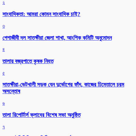
২
সাংবাদিকতা: আমরা কোমন সাংবাদিক চাই?
৩
পেশাজীবী দল সাতক্ষীরা জেলা শাখা, আংশিক কমিটি অনুমোদন
৪
তালায় বজ্রপাতে কৃষক নিহত
৫
সাতক্ষীরা-ভেটখালী সড়ক যেন দুর্ভোগের ফাঁদ, কাজের ঢিমেতালে চরম
অসন্তোষ
৬
‎তালা রিপোর্টার্স ক্লাবের বিশেষ সভা অনুষ্ঠিত
৭