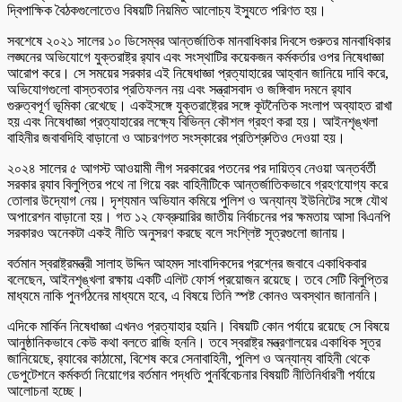
দ্বিপাক্ষিক বৈঠকগুলোতেও বিষয়টি নিয়মিত আলোচ্য ইস্যুতে পরিণত হয়।
সবশেষে ২০২১ সালের ১০ ডিসেম্বর আন্তর্জাতিক মানবাধিকার দিবসে গুরুতর মানবাধিকার
লঙ্ঘনের অভিযোগে যুক্তরাষ্ট্র র‍্যাব এবং সংস্থাটির কয়েকজন কর্মকর্তার ওপর নিষেধাজ্ঞা
আরোপ করে। সে সময়ের সরকার এই নিষেধাজ্ঞা প্রত্যাহারের আহ্বান জানিয়ে দাবি করে,
অভিযোগগুলো বাস্তবতার প্রতিফলন নয় এবং সন্ত্রাসবাদ ও জঙ্গিবাদ দমনে র‍্যাব
গুরুত্বপূর্ণ ভূমিকা রেখেছে। একইসঙ্গে যুক্তরাষ্ট্রের সঙ্গে কূটনৈতিক সংলাপ অব্যাহত রাখা
হয় এবং নিষেধাজ্ঞা প্রত্যাহারের লক্ষ্যে বিভিন্ন কৌশল গ্রহণ করা হয়। আইনশৃঙ্খলা
বাহিনীর জবাবদিহি বাড়ানো ও আচরণগত সংস্কারের প্রতিশ্রুতিও দেওয়া হয়।
২০২৪ সালের ৫ আগস্ট আওয়ামী লীগ সরকারের পতনের পর দায়িত্ব নেওয়া অন্তর্বর্তী
সরকার র‍্যাব বিলুপ্তির পথে না গিয়ে বরং বাহিনীটিকে আন্তর্জাতিকভাবে গ্রহণযোগ্য করে
তোলার উদ্যোগ নেয়। দৃশ্যমান অভিযান কমিয়ে পুলিশ ও অন্যান্য ইউনিটের সঙ্গে যৌথ
অপারেশন বাড়ানো হয়। গত ১২ ফেব্রুয়ারির জাতীয় নির্বাচনের পর ক্ষমতায় আসা বিএনপি
সরকারও অনেকটা একই নীতি অনুসরণ করছে বলে সংশ্লিষ্ট সূত্রগুলো জানায়।
বর্তমান স্বরাষ্ট্রমন্ত্রী সালাহ উদ্দিন আহমদ সাংবাদিকদের প্রশ্নের জবাবে একাধিকবার
বলেছেন, আইনশৃঙ্খলা রক্ষায় একটি এলিট ফোর্স প্রয়োজন রয়েছে। তবে সেটি বিলুপ্তির
মাধ্যমে নাকি পুনর্গঠনের মাধ্যমে হবে, এ বিষয়ে তিনি স্পষ্ট কোনও অবস্থান জানাননি।
এদিকে মার্কিন নিষেধাজ্ঞা এখনও প্রত্যাহার হয়নি। বিষয়টি কোন পর্যায়ে রয়েছে সে বিষয়ে
আনুষ্ঠানিকভাবে কেউ কথা বলতে রাজি হননি। তবে স্বরাষ্ট্র মন্ত্রণালয়ের একাধিক সূত্র
জানিয়েছে, র‍্যাবের কাঠামো, বিশেষ করে সেনাবাহিনী, পুলিশ ও অন্যান্য বাহিনী থেকে
ডেপুটেশনে কর্মকর্তা নিয়োগের বর্তমান পদ্ধতি পুনর্বিবেচনার বিষয়টি নীতিনির্ধারণী পর্যায়ে
আলোচনা হচ্ছে।