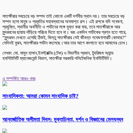
সাতক্ষীরার সবচেয়ে বড় সম্পদ তাই কোনো একটি দর্শনীয় স্থান নয়। তার সবচেয়ে বড়
সম্পদ হলো মানুষ ও প্রকৃতির সহাবস্থানের অসমাপ্ত গল্প। এই গল্পকে যদি গবেষণা,
প্রযুক্তি, স্থানীয় অর্থনীতি ও পর্যটনের সঙ্গে যুক্ত করা যায়, তবে সাতক্ষীরাকে আর
সুন্দরবনের ছায়ায় দাঁড়িয়ে পরিচয় দিতে হবে না। বরং একদিন পর্যটকের প্রশ্ন হতে পারে,
“সুন্দরবন দেখতে এসেছি ঠিকই, কিন্তু সাতক্ষীরার সেই জীবন্ত গবেষণাগারটি কোথায়?”
সেদিনই বুঝব, সাতক্ষীরার পর্যটন বদলেছে।আর তার আগে বদলাতে হবে আমাদের চোখ।
লেখক: মো. মামুন হাসান,ইনস্ট্রাক্টর (টেক) ও বিভাগীয় প্রধান, ট্যুরিজম অ্যান্ড
হসপিটালিটি ম্যানেজমেন্ট বিভাগ, সাতক্ষীরা সরকারি পলিটেকনিক ইনস্টিটিউট।
এ সম্পর্কিত আরও খবর
সাংবাদিকতা: আমরা কোমন সাংবাদিক চাই?
আন্তর্জাতিক অসীমতা দিবস: মুক্তচিন্তা, দর্শন ও বিজ্ঞানের মেলবন্ধন