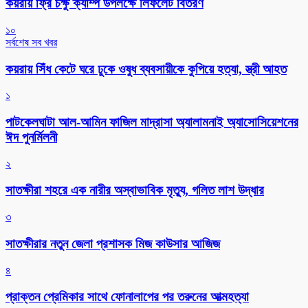
কয়রায় ফ্রি চক্ষু ক্যাম্প উপলক্ষে লিফলেট বিতরণ
১০
সর্বশেষ সব খবর
কয়রায় সিঁধ কেটে ঘরে ঢুকে ওষুধ ব্যবসায়ীকে কুপিয়ে হত্যা, স্ত্রী আহত
১
পাটকেলঘাটা আল-আমিন ফাজিল মাদ্রাসা অ্যালামনাই অ্যাসোসিয়েশনের
ঈদ পুনর্মিলনী
২
সাতক্ষীরা শহরে এক নারীর অস্বাভাবিক মৃত্যু, গলিত লাশ উদ্ধার
৩
সাতক্ষীরার নতুন জেলা প্রশাসক মিজ কাউসার আজিজ
৪
প্রাক্তন প্রেমিকার সাথে ফোনালাপের পর তরুনের আত্মহত্যা