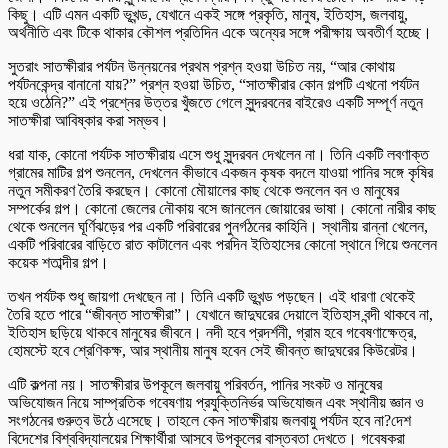
কিছু। এটি এমন একটি ভূখন্ড, যেখানে একই সঙ্গে প্রকৃতি, মানুষ, ইতিহাস, জলবায়ু,
অর্থনীতি এবং টিকে থাকার কৌশল প্রতিদিন একে অন্যের সঙ্গে পরীক্ষায় অবতীর্ণ হচ্ছে।
সুতরাং সাতক্ষীরার পর্যটন উন্নয়নের প্রথম প্রশ্ন হওয়া উচিত নয়, “আর কোথায়
পর্যটনকেন্দ্র বানানো যায়?” প্রশ্ন হওয়া উচিত, “সাতক্ষীরার কোন গল্পটি এখনো পর্যটন
হয়ে ওঠেনি?” এই প্রশ্নের উত্তর খুঁজতে গেলে সুন্দরবনের বাইরেও একটি সম্পূর্ণ নতুন
সাতক্ষীরা আবিষ্কার করা সম্ভব।
ধরা যাক, কোনো পর্যটক সাতক্ষীরায় এসে শুধু সুন্দরবন দেখলেন না। তিনি একটি লবণাক্ত
গ্রামের মাটির গল্প শুনলেন, দেখলেন কীভাবে একজন কৃষক বদলে যাওয়া পানির সঙ্গে কৃষির
নতুন সমীকরণ তৈরি করছেন। কোনো মৌয়ালের কাছ থেকে শুনলেন বন ও মানুষের
সম্পর্কের গল্প। কোনো জেলের নৌকায় বসে জানলেন জোয়ারের ভাষা। কোনো নারীর কাছ
থেকে শুনলেন ঘূর্ণিঝড়ের পর একটি পরিবারের পুনর্গঠনের কাহিনি। স্থানীয় রান্না খেলেন,
একটি পরিবারের বাড়িতে রাত কাটালেন এবং পরদিন ইতিহাসের কোনো স্থানে গিয়ে শুনলেন
কয়েক শতাব্দীর গল্প।
তখন পর্যটক শুধু জায়গা দেখছেন না। তিনি একটি ভূখন্ড পড়ছেন। এই ধারণা থেকেই
তৈরি হতে পারে “জীবন্ত সাতক্ষীরা”। যেখানে জাদুঘরের দেয়ালে ইতিহাস বন্দী থাকবে না,
ইতিহাস ছড়িয়ে থাকবে মানুষের জীবনে। নদী হবে প্রদর্শনী, গ্রাম হবে গবেষণাক্ষেত্র,
হোমস্টে হবে শ্রেণিকক্ষ, আর স্থানীয় মানুষ হবেন সেই জীবন্ত জাদুঘরের কিউরেটর।
এটি কল্পনা নয়। সাতক্ষীরার উপকূলে জলবায়ু পরিবর্তন, পানির সংকট ও মানুষের
অভিযোজন নিয়ে সাম্প্রতিক গবেষণায় প্রযুক্তিনির্ভর অভিযোজন এবং স্থানীয় জ্ঞান ও
সংগঠনের গুরুত্ব উঠে এসেছে। তাহলে কেন সাতক্ষীরায় জলবায়ু পর্যটন হবে না?দেশ
বিদেশের বিশ্ববিদ্যালয়ের শিক্ষার্থীরা আসবে উপকূলের বাস্তবতা দেখতে। গবেষকরা