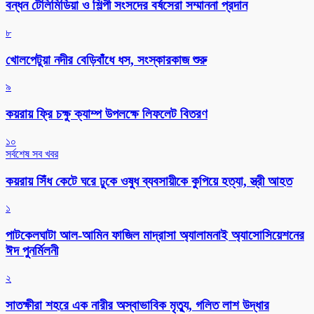
বন্ধন টেলিমিডিয়া ও শিল্পী সংসদের বর্ষসেরা সম্মাননা প্রদান
৮
খোলপেটুয়া নদীর বেড়িবাঁধে ধস, সংস্কারকাজ শুরু
৯
কয়রায় ফ্রি চক্ষু ক্যাম্প উপলক্ষে লিফলেট বিতরণ
১০
সর্বশেষ সব খবর
কয়রায় সিঁধ কেটে ঘরে ঢুকে ওষুধ ব্যবসায়ীকে কুপিয়ে হত্যা, স্ত্রী আহত
১
পাটকেলঘাটা আল-আমিন ফাজিল মাদ্রাসা অ্যালামনাই অ্যাসোসিয়েশনের
ঈদ পুনর্মিলনী
২
সাতক্ষীরা শহরে এক নারীর অস্বাভাবিক মৃত্যু, গলিত লাশ উদ্ধার