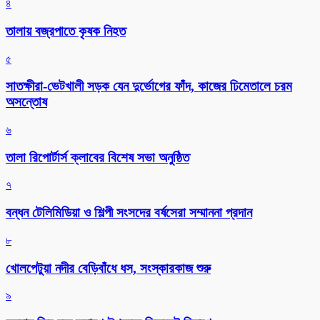
৪
তালায় বজ্রপাতে কৃষক নিহত
৫
সাতক্ষীরা-ভেটখালী সড়ক যেন দুর্ভোগের ফাঁদ, কাজের ঢিমেতালে চরম
অসন্তোষ
৬
‎তালা রিপোর্টার্স ক্লাবের বিশেষ সভা অনুষ্ঠিত
৭
বন্ধন টেলিমিডিয়া ও শিল্পী সংসদের বর্ষসেরা সম্মাননা প্রদান
৮
খোলপেটুয়া নদীর বেড়িবাঁধে ধস, সংস্কারকাজ শুরু
৯