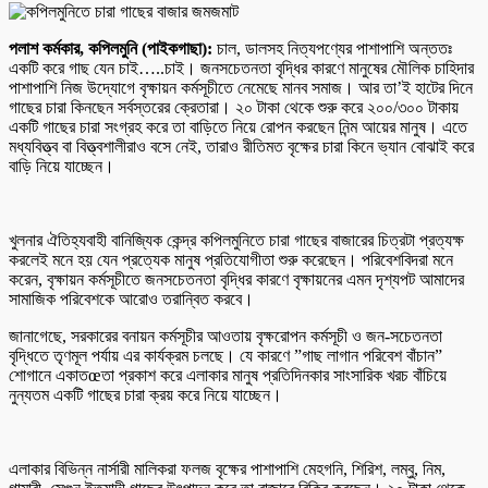
পলাশ কর্মকার, কপিলমুনি (পাইকগাছা):
চাল, ডালসহ নিত্যপণ্যের পাশাপাশি অন্ততঃ
একটি করে গাছ যেন চাই…..চাই। জনসচেতনতা বৃদ্ধির কারণে মানুষের মৌলিক চাহিদার
পাশাপাশি নিজ উদ্যোগে বৃক্ষায়ন কর্মসূচীতে নেমেছে মানব সমাজ। আর তা’ই হাটের দিনে
গাছের চারা কিনছেন সর্বস্তরের ক্রেতারা। ২০ টাকা থেকে শুরু করে ২০০/৩০০ টাকায়
একটি গাছের চারা সংগ্রহ করে তা বাড়িতে নিয়ে রোপন করছেন নিন্ম আয়ের মানুষ। এতে
মধ্যবিত্ত্ব বা বিত্ত্বশালীরাও বসে নেই, তারাও রীতিমত বৃক্ষের চারা কিনে ভ্যান বোঝাই করে
বাড়ি নিয়ে যাচ্ছেন।
খুলনার ঐতিহ্যবাহী বানিজ্যিক কেন্দ্র কপিলমুনিতে চারা গাছের বাজারের চিত্রটা প্রত্যক্ষ
করলেই মনে হয় যেন প্রত্যেক মানুষ প্রতিযোগীতা শুরু করেছেন। পরিবেশবিদরা মনে
করেন, বৃক্ষায়ন কর্মসূচীতে জনসচেতনতা বৃদ্ধির কারণে বৃক্ষায়নের এমন দৃশ্যপট আমাদের
সামাজিক পরিবেশকে আরোও তরান্বিত করবে।
জানাগেছে, সরকারের বনায়ন কর্মসূচীর আওতায় বৃক্ষরোপন কর্মসূচী ও জন-সচেতনতা
বৃদ্ধিতে তৃণমূল পর্যায় এর কার্যক্রম চলছে। যে কারণে ”গাছ লাগান পরিবেশ বাঁচান”
শোগানে একাতœতা প্রকাশ করে এলাকার মানুষ প্রতিদিনকার সাংসারিক খরচ বাঁচিয়ে
নুন্যতম একটি গাছের চারা ক্রয় করে নিয়ে যাচ্ছেন।
এলাকার বিভিন্ন নার্সারী মালিকরা ফলজ বৃক্ষের পাশাপাশি মেহগনি, শিরিশ, লম্বু, নিম,