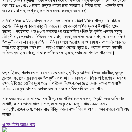
গামারী, সেগুন ইত্যাদী গাছের উৎপাদন করে তা বাজারে বিক্রি করছেন। ২০ টাকা থেকে
শুরু করে ৩০০/৪০০ টাকায় উন্নত গাছের চারা সরবরাহ ও বিক্রি হচ্ছে। এমনকি ভাল
জাতের চারা গাছ সংগ্রহে আগাম বায়নাও করছেন অনেকেই।
নার্সারী মালিক আমিন মোল্লা জানান, নিজ এলাকার চাহিদা মিটিয়ে গাছের চারা বাইরে
দেশের বিভিন্ন এলাকায় রপ্তানী করছেন। যে কারণে অধিক মুনাফা উপার্জিত হচ্ছে
তাদের। সূত্রমতে, গত ৮০’র দশকের পর হতে দক্ষিণ পশ্চিম উপকুলীয় এলাকা সমুহে
মৌসুমী বায়ুর প্রভাব ও বিভিন্ন সময়ে ঝড়, বন্যা, জলোচ্ছাস-এ সাবাড় করে দেয় দক্ষিণ
উপকুলীয় এলাকার বনবৃক্ষরাজি। বিভিন্ন সময়ে জলোচ্ছাস ও বন্যায় লবণ পানির প্রভাবে
মারাগেছে মূল্যবান গাছপালা। আর এ কারণে দেশের প্রায় ৪০ শতাংশ বনায়ন সরাসরি
ক্ষতিগ্রস্ত হয়ে গেছে; পরোক্ষ ক্ষতিগ্রস্ত হয়েছে প্রায় ১০ শতাংশ গাছপালা।
শুধু তাই নয়, পরপর দেশে স্মরন কালের ভয়াবহ ঘুর্ণিঝড় আইলা, সিডর, নারগীজ, বুলবুল
লন্ডভন্ড করেদেয় সুন্দরবন সহ উপকুলীয় এলাকা। যারফলে সামাজিক পরিবেশের ভারসাম্য
রক্ষায় রীতিমত হুমকির মুখে পড়ে। পরিবেশ বিশেষজ্ঞদের মতে ফলজ বৃক্ষের পাশাপাশি
অধিক হারে বৃক্ষরোপন বা বনায়ন করতে পারলে সার্বিক পরিবেশ রক্ষা পাবে।
গাছ ক্রয় করতে আসা প্রতাপকাটী গ্রামের শাহিদা বেগম বলেন, “প্রতি বছর আমি গাছ
লাগাই, আমার ভালো লাগে। গাছ হলো অকৃত্রিম বন্ধু। গাছ যেমন ফল ও
অক্্িরজেন দেয়, আবার গাছ বিক্রি করলে নগদ টাকা ও পাই। এসব কারণে আমি গাছ
লাগাই।”
এ সম্পর্কিত আরও খবর