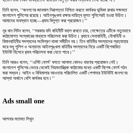
তিনি বলেন, ‘‘জনগণের জানমাল নিরাপত্তা নিশ্চিত করতে কার্যকর ভূমিকা রাখার সক্ষমতা
বাংলাদেশ পুলিশের রয়েছে। আইনশৃঙ্খলা রক্ষার দায়িত্ব মূলত পুলিশেরই হওয়া উচিত।
আমাদের অবস্থান হচ্ছে—র‍্যাব বিলুপ্ত করা প্রয়োজন।’’
নূর খান লিটন বলেন, ‘‘সরকার যদি বাহিনীটি বহাল রাখতে চায়, সেক্ষেত্রে এটিকে নতুনভাবে
কাঠামোগত সংস্কারের মাধ্যমে পরিচালনা করা উচিত। র‍্যাবে সেনাবাহিনী, নৌবাহিনী ও
বিমানবাহিনীর সদস্যদের সংমিশ্রণ থাকা সমীচীন নয়। তিন বাহিনীর সদস্যদের প্রত্যাহার
করে শুধু পুলিশ ও অন্যান্য আইনশৃঙ্খলা বাহিনীর সদস্যদের নিয়ে একটি বিশেষায়িত
ইউনিট হিসেবে র‍্যাব পরিচালনা করা যেতে পারে।’’
তিনি আরও বলেন, ‘‘এলিট ফোর্স’ বলতে আলাদা কোনও ধারণার প্রয়োজন নেই।
বাংলাদেশ পুলিশের ভেতর থেকেই নিয়মতান্ত্রিক কাঠামোর মধ্যে একটি বিশেষ ফোর্স গঠন
করা সম্ভব। আইন ও বিধিমালার আওতায় পরিচালিত একটি পেশাদার ইউনিটই জনগণের
আস্থা অর্জনে বেশি কার্যকর হবে।’’
Ads small one
আপনার মতামত লিখুন