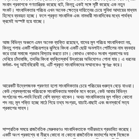
সংবাদ প্রকাশকে গণতান্ত্রিক করেছে বটে, কিন্তু একই সঙ্গে সৃষ্টি করেছে এক নতুন
সংকট। সাংবাদিকতার পরিচয় এখন অনেক ক্ষেত্রে দায়িত্বের চেয়ে সুবিধা আদায়ের মাধ্যম
হিসেবে ব্যবহৃত হচ্ছে। ফলে প্রকৃত সাংবাদিক এবং নামধারী সাংবাদিকের মধ্যে পার্থক্য
ক্রমেই অস্পষ্ট হয়ে যাচ্ছে।
আজ বিভিন্ন অঞ্চলে এমন অনেক ব্যক্তি রয়েছেন, যাদের মূল পরিচয় সাংবাদিকতা নয়,
কিন্তু গলায় একটি পরিচয়পত্র ঝুলিয়ে কিংবা একটি ছোট্ট অনলাইন পোর্টালের নাম ব্যবহার
করে তারা সমাজে প্রভাব বিস্তার করতে চান। কোথাও কোথাও সংবাদ প্রকাশের ভয়
দেখিয়ে চাঁদাবাজি, তদবির কিংবা ব্যক্তিস্বার্থ উদ্ধারের অভিযোগও শোনা যায়। এ ধরনের
কর্মকা- শুধু আইনবিরোধী নয়, এটি প্রকৃত সাংবাদিকদের সম্মানকেও ক্ষুণœ করে।
আরেকটি উদ্বেগজনক প্রবণতা হলো সাংবাদিকতার চেয়ে পরিচয়ের গুরুত্ব বেড়ে যাওয়া।
কেউ প্রেসক্লাবের পরিচয়কে সাংবাদিকতার সমার্থক মনে করেন, কেউ আবার বিভিন্ন
সংগঠনের পদ-পদবি নিয়েই বেশি ব্যস্ত থাকেন। অথচ সাংবাদিকতার মূল শক্তি কোনো
পদ নয়; মূল শক্তি হচ্ছে মাঠে গিয়ে তথ্য সংগ্রহ, যাচাই-বাছাই এবং জনস্বার্থে সত্য
প্রকাশের সাহস।
সাম্প্রতিক সময়ে রাজনৈতিক মেরুকরণও সাংবাদিকতাকে গভীরভাবে প্রভাবিত করেছে।
একটি অংশ প্রকাশ্যে বা নীরবে কোনো না কোনো রাজনৈতিক মতাদর্শের সঙ্গে নিজেকে