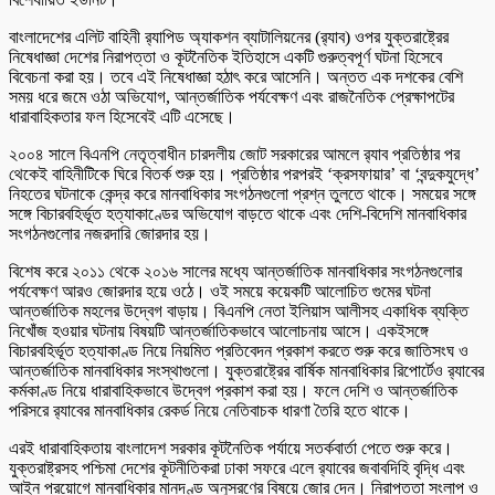
বাংলাদেশের এলিট বাহিনী র‍্যাপিড অ্যাকশন ব্যাটালিয়নের (র‍্যাব) ওপর যুক্তরাষ্ট্রের
নিষেধাজ্ঞা দেশের নিরাপত্তা ও কূটনৈতিক ইতিহাসে একটি গুরুত্বপূর্ণ ঘটনা হিসেবে
বিবেচনা করা হয়। তবে এই নিষেধাজ্ঞা হঠাৎ করে আসেনি। অন্তত এক দশকের বেশি
সময় ধরে জমে ওঠা অভিযোগ, আন্তর্জাতিক পর্যবেক্ষণ এবং রাজনৈতিক প্রেক্ষাপটের
ধারাবাহিকতার ফল হিসেবেই এটি এসেছে।
২০০৪ সালে বিএনপি নেতৃত্বাধীন চারদলীয় জোট সরকারের আমলে র‍্যাব প্রতিষ্ঠার পর
থেকেই বাহিনীটিকে ঘিরে বিতর্ক শুরু হয়। প্রতিষ্ঠার পরপরই ‘ক্রসফায়ার’ বা ‘বন্দুকযুদ্ধে’
নিহতের ঘটনাকে কেন্দ্র করে মানবাধিকার সংগঠনগুলো প্রশ্ন তুলতে থাকে। সময়ের সঙ্গে
সঙ্গে বিচারবহির্ভূত হত্যাকাণ্ডের অভিযোগ বাড়তে থাকে এবং দেশি-বিদেশি মানবাধিকার
সংগঠনগুলোর নজরদারি জোরদার হয়।
বিশেষ করে ২০১১ থেকে ২০১৬ সালের মধ্যে আন্তর্জাতিক মানবাধিকার সংগঠনগুলোর
পর্যবেক্ষণ আরও জোরদার হয়ে ওঠে। ওই সময়ে কয়েকটি আলোচিত গুমের ঘটনা
আন্তর্জাতিক মহলের উদ্বেগ বাড়ায়। বিএনপি নেতা ইলিয়াস আলীসহ একাধিক ব্যক্তি
নিখোঁজ হওয়ার ঘটনায় বিষয়টি আন্তর্জাতিকভাবে আলোচনায় আসে। একইসঙ্গে
বিচারবহির্ভূত হত্যাকাণ্ড নিয়ে নিয়মিত প্রতিবেদন প্রকাশ করতে শুরু করে জাতিসংঘ ও
আন্তর্জাতিক মানবাধিকার সংস্থাগুলো। যুক্তরাষ্ট্রের বার্ষিক মানবাধিকার রিপোর্টেও র‍্যাবের
কর্মকাণ্ড নিয়ে ধারাবাহিকভাবে উদ্বেগ প্রকাশ করা হয়। ফলে দেশি ও আন্তর্জাতিক
পরিসরে র‍্যাবের মানবাধিকার রেকর্ড নিয়ে নেতিবাচক ধারণা তৈরি হতে থাকে।
এরই ধারাবাহিকতায় বাংলাদেশ সরকার কূটনৈতিক পর্যায়ে সতর্কবার্তা পেতে শুরু করে।
যুক্তরাষ্ট্রসহ পশ্চিমা দেশের কূটনীতিকরা ঢাকা সফরে এলে র‍্যাবের জবাবদিহি বৃদ্ধি এবং
আইন প্রয়োগে মানবাধিকার মানদণ্ড অনুসরণের বিষয়ে জোর দেন। নিরাপত্তা সংলাপ ও