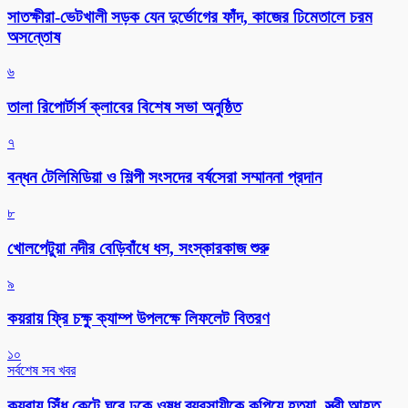
সাতক্ষীরা-ভেটখালী সড়ক যেন দুর্ভোগের ফাঁদ, কাজের ঢিমেতালে চরম
অসন্তোষ
৬
‎তালা রিপোর্টার্স ক্লাবের বিশেষ সভা অনুষ্ঠিত
৭
বন্ধন টেলিমিডিয়া ও শিল্পী সংসদের বর্ষসেরা সম্মাননা প্রদান
৮
খোলপেটুয়া নদীর বেড়িবাঁধে ধস, সংস্কারকাজ শুরু
৯
কয়রায় ফ্রি চক্ষু ক্যাম্প উপলক্ষে লিফলেট বিতরণ
১০
সর্বশেষ সব খবর
কয়রায় সিঁধ কেটে ঘরে ঢুকে ওষুধ ব্যবসায়ীকে কুপিয়ে হত্যা, স্ত্রী আহত