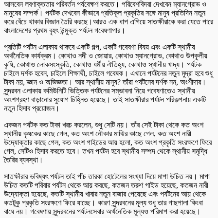
আসবেন লবণাক্ততার পরিবর্তন পর্যবেক্ষণ করতে। পরিবেশবিদরা দেখবেন ম্যানগ্রোভ ও
মানুষের সম্পর্ক। পর্যটক দেখবেন কীভাবে প্রতিকূল প্রকৃতির সঙ্গে মানুষ প্রতিদিন নতুন
করে বেঁচে থাকার বিজ্ঞান তৈরি করছে।আরও এক ধাপ এগিয়ে সাতক্ষীরাকে করা যেতে পারে
বাংলাদেশের প্রথম বৃহৎ উন্মুক্ত পর্যটন গবেষণাগার।
প্রতিটি পর্যটন এলাকায় থাকবে একটি গল্প, একটি গবেষণা বিষয় এবং একটি স্থানীয়
অর্থনৈতিক কার্যক্রম। কোথাও নদী ও জোয়ার, কোথাও ম্যানগ্রোভ, কোথাও উপকূলীয়
কৃষি, কোথাও লোকসংস্কৃতি, কোথাও ধর্মীয় ঐতিহ্য, কোথাও স্থানীয় খাদ্য। পর্যটক
চাইলে দর্শক হবেন, চাইলে শিক্ষার্থী, চাইলে গবেষক। এখানে পর্যটনের নতুন মুদ্রা হবে শুধু
টাকা নয়, জ্ঞান ও অভিজ্ঞতা। আর স্থানীয় মানুষ? তাঁরা পর্যটনের দর্শক নন, অংশীদার।
সুন্দরবন এলাকায় কমিউনিটি ভিত্তিক পর্যটনের সম্ভাবনা নিয়ে গবেষণাতেও স্থানীয়
অংশগ্রহণ বাড়ানোর সুযোগ চিহ্নিত হয়েছে। তাই সাতক্ষীরার পর্যটন পরিকল্পনায় একটি
নতুন হিসাব প্রয়োজন।
একজন পর্যটক কত টাকা খরচ করলেন, শুধু সেটি নয়। তাঁর সেই টাকা থেকে কত অংশ
স্থানীয় কৃষকের কাছে গেল, কত অংশ নৌকার মাঝির কাছে গেল, কত অংশ নারী
উদ্যোক্তার কাছে গেল, কত অংশ গাইডের আয় হলো, কত অংশ প্রকৃতি সংরক্ষণে ফিরে
গেল, সেটিও হিসাব করতে হবে। তখন পর্যটন হবে স্থানীয় সম্পদ থেকে স্থানীয় সমৃদ্ধি
তৈরির ব্যবস্থা।
সাতক্ষীরার ভবিষ্যৎ পর্যটন তাই পাঁচ তারকা হোটেলের সংখ্যা দিয়ে মাপা উচিত নয়। মাপা
উচিত কতটি পরিবার পর্যটন থেকে আয় করছে, কতজন তরুণ গাইড হয়েছে, কতজন নারী
উদ্যোক্তা হয়েছে, কতটি স্থানীয় খাবার নতুন বাজার পেয়েছে এবং পর্যটনের আয় থেকে
কতটুকু প্রকৃতি সংরক্ষণে ফিরে যাচ্ছে। কারণ সুন্দরবনের মূল্য শুধু তার গাছপালা কিংবা
বাঘে নয়। গবেষণায় সুন্দরবনের পর্যটনসেবার অর্থনৈতিক মূল্যও পরিমাপ করা হয়েছে।