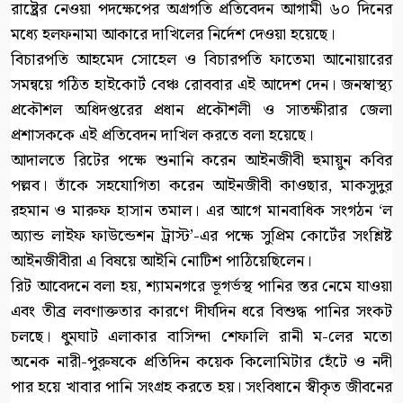
রাষ্ট্রের নেওয়া পদক্ষেপের অগ্রগতি প্রতিবেদন আগামী ৬০ দিনের
মধ্যে হলফনামা আকারে দাখিলের নির্দেশ দেওয়া হয়েছে।
বিচারপতি আহমেদ সোহেল ও বিচারপতি ফাতেমা আনোয়ারের
সমন্বয়ে গঠিত হাইকোর্ট বেঞ্চ রোববার এই আদেশ দেন। জনস্বাস্থ্য
প্রকৌশল অধিদপ্তরের প্রধান প্রকৌশলী ও সাতক্ষীরার জেলা
প্রশাসককে এই প্রতিবেদন দাখিল করতে বলা হয়েছে।
আদালতে রিটের পক্ষে শুনানি করেন আইনজীবী হুমায়ুন কবির
পল্লব। তাঁকে সহযোগিতা করেন আইনজীবী কাওছার, মাকসুদুর
রহমান ও মারুফ হাসান তমাল। এর আগে মানবাধিক সংগঠন ‘ল
অ্যান্ড লাইফ ফাউন্ডেশন ট্রাস্ট’-এর পক্ষে সুপ্রিম কোর্টের সংশ্লিষ্ট
আইনজীবীরা এ বিষয়ে আইনি নোটিশ পাঠিয়েছিলেন।
রিট আবেদনে বলা হয়, শ্যামনগরে ভূগর্ভস্থ পানির স্তর নেমে যাওয়া
এবং তীব্র লবণাক্ততার কারণে দীর্ঘদিন ধরে বিশুদ্ধ পানির সংকট
চলছে। ধুমঘাট এলাকার বাসিন্দা শেফালি রানী ম-লের মতো
অনেক নারী-পুরুষকে প্রতিদিন কয়েক কিলোমিটার হেঁটে ও নদী
পার হয়ে খাবার পানি সংগ্রহ করতে হয়। সংবিধানে স্বীকৃত জীবনের