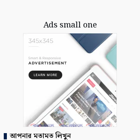
Ads small one
আপনার মতামত লিখুন