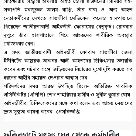
সাতক্ষীরায় সন্ত্রাসী হামলায় আহত জেলা ছাত্রদলের সিনিয়র সহ-
সভাপতি মনজুরুল আলম বাপ্পি, তাঁর বাবা ও অন্য আহত
নেতাকর্মীদের দেখতে সাতক্ষীরা মেডিকেল কলেজ হাসপাতালে
গিয়েছেন জাতীয়তাবাদী আইনজীবী ফোরামের নেতৃবৃন্দ। রোববার
দুপুরে তাঁরা হাসপাতালে গিয়ে আহতদের শারীরিক অবস্থার
খোঁজখবর নেন।
এ সময় জাতীয়তাবাদী আইনজীবী ফোরাম সাতক্ষীরা জেলা
ইউনিটের আহ্বায়ক আকবর আলী আহতদের চিকিৎসার তদারকি
করেন এবং ঘটনার সঙ্গে জড়িতদের বিচারের মুখোমুখি করতে সব
ধরনের আইনি সহায়তা দেওয়ার আশ্বাস দেন।
পরিদর্শনের সময় আরও উপস্থিত ছিলেন অতিরিক্ত পাবলিক
প্রসিউকিটর (এপিপি) শেখ শাহরিয়ার হাসীব ও সুনীল কুমার ঘোষ।
আইনজীবীরা চিকিৎসকদের সঙ্গে কথা বলেন এবং আহত নেতাদের
দ্রুত সুস্থতা কামনা করেন। প্রেসবিজ্ঞপ্তি
ফকিরহাটে মৎস্য ঘের থেকে কর্মচারীর