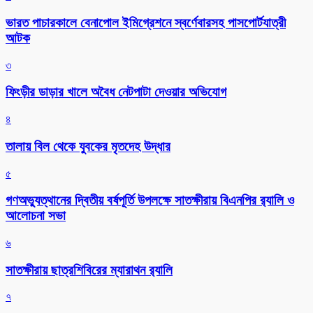
ভারত পাচারকালে বেনাপোল ইমিগ্রেশনে স্বর্ণেবারসহ পাসপোর্টযাত্রী
আটক
৩
ফিংড়ীর ডাড়ার খালে অবৈধ নেটপাটা দেওয়ার অভিযোগ
৪
তালায় বিল থেকে যুবকের মৃতদেহ উদ্ধার
৫
গণঅভ্যুত্থানের দ্বিতীয় বর্ষপূর্তি উপলক্ষে সাতক্ষীরায় বিএনপির র‌্যালি ও
আলোচনা সভা
৬
সাতক্ষীরায় ছাত্রশিবিরের ম্যারাথন র‌্যালি
৭