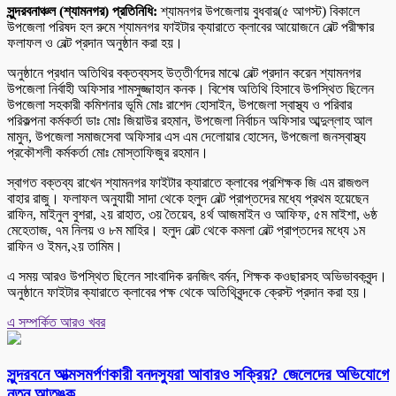
সুন্দরবনাঞ্চল (শ্যামনগর) প্রতিনিধি:
শ্যামনগর উপজেলায় বুধবার(৫ আগস্ট) বিকালে
উপজেলা পরিষদ হল রুমে শ্যামনগর ফাইটার ক্যারাতে ক্লাবের আয়োজনে বেল্ট পরীক্ষার
ফলাফল ও বেল্ট প্রদান অনুষ্ঠান করা হয়।
অনুষ্ঠানে প্রধান অতিথির বক্তব্যসহ উত্তীর্ণদের মাঝে বেল্ট প্রদান করেন শ্যামনগর
উপজেলা নির্বাহী অফিসার শামসুজ্জাহান কনক। বিশেষ অতিথি হিসাবে উপস্থিত ছিলেন
উপজেলা সহকারী কমিশনার ভূমি মোঃ রাশেদ হোসাইন, উপজেলা স্বাস্থ্য ও পরিবার
পরিকল্পনা কর্মকর্তা ডাঃ মোঃ জিয়াউর রহমান, উপজেলা নির্বাচন অফিসার আব্দুল্লাহ আল
মামুন, উপজেলা সমাজসেবা অফিসার এস এম দেলোয়ার হোসেন, উপজেলা জনস্বাস্থ্য
প্রকৌশলী কর্মকর্তা মোঃ মোস্তাফিজুর রহমান।
স্বাগত বক্তব্য রাখেন শ্যামনগর ফাইটার ক্যারাতে ক্লাবের প্রশিক্ষক জি এম রাজগুল
বাহার রাজু। ফলাফল অনুযায়ী সাদা থেকে হলুদ বেল্ট প্রাপ্তদের মধ্যে প্রথম হয়েছেন
রাফিন, মাইনুল বুশরা, ২য় রাহাত, ৩য় তৈয়েব, ৪র্থ আজমাইন ও আফিফ, ৫ম মাইশা, ৬ষ্ঠ
মেহেতাজ, ৭ম নিলয় ও ৮ম মাহির। হলুদ বেল্ট থেকে কমলা বেল্ট প্রাপ্তদের মধ্যে ১ম
রাফিন ও ইমন,২য় তামিম।
এ সময় আরও উপস্থিত ছিলেন সাংবাদিক রনজিৎ বর্মন, শিক্ষক কওছারসহ অভিভাবকবৃন্দ।
অনুষ্ঠানে ফাইটার ক্যারাতে ক্লাবের পক্ষ থেকে অতিথিবৃন্দকে ক্রেস্ট প্রদান করা হয়।
এ সম্পর্কিত আরও খবর
সুন্দরবনে আত্মসমর্পণকারী বনদস্যুরা আবারও সক্রিয়? জেলেদের অভিযোগে
নতুন আতঙ্ক