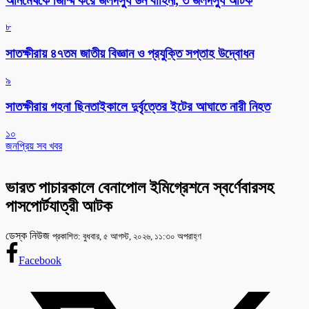
অনিমেষকে জিম্মি করে জলদস্যু ডন বাহিনী, ৩ জলদস্যু আটক
৮
সাতক্ষীরায় ৪৭তম জাতীয় বিজ্ঞান ও প্রযুক্তি সপ্তাহ উদ্বোধন
৯
সাতক্ষীরায় গহনা ছিনতাইকালে দুর্বৃত্তের ইটের আঘাতে নারী নিহত
১০
জনপ্রিয় সব খবর
ভারত পাচারকালে বেনাপোল ইমিগ্রেশনে স্বর্ণেবারসহ
পাসপোর্টযাত্রী আটক
ডেস্ক নিউজ
প্রকাশিত: বুধবার, ৫ আগস্ট, ২০২৬, ১১:৩০ অপরাহ্ণ
Facebook