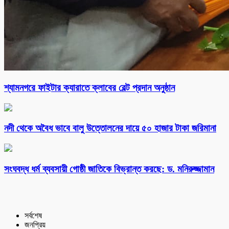
শ্যামনগরে ফাইটার ক্যারাতে ক্লাবের বেল্ট প্রদান অনুষ্ঠান
নদী থেকে অবৈধ ভাবে বালু উত্তোলনের দায়ে ৫০ হাজার টাকা জরিমানা
সংঘবদ্ধ ধর্ম ব্যবসায়ী গোষ্ঠী জাতিকে বিভ্রান্ত করছে: ড. মনিরুজ্জামান
সর্বশেষ
জনপ্রিয়