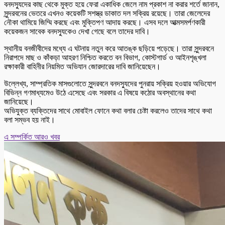
বনদস্যুদের কাছ থেকে মুক্ত হয়ে ফেরা একাধিক জেলে নাম প্রকাশ না করার শর্তে জানান,
সুন্দরবনের ভেতরে এখনও কয়েকটি সশস্ত্র ডাকাত দল সক্রিয় রয়েছে। তারা জেলেদের
নৌকা থামিয়ে জিম্মি করছে এবং মুক্তিপণ আদায় করছে। এসব দলে আত্মসমর্পণকারী
কয়েকজন সাবেক বনদস্যুকেও দেখা গেছে বলে তাদের দাবি।
স্থানীয় বনজীবীদের মধ্যে এ ঘটনায় নতুন করে আতঙ্ক ছড়িয়ে পড়েছে। তারা সুন্দরবনে
নিরাপদে মাছ ও কাঁকড়া আহরণ নিশ্চিত করতে বন বিভাগ, কোস্টগার্ড ও আইনশৃঙ্খলা
রক্ষাকারী বাহিনীর নিয়মিত অভিযান জোরদারের দাবি জানিয়েছেন।
উল্লেখ্য, সাম্প্রতিক মাসগুলোতে সুন্দরবনে বনদস্যুদের পুনরায় সক্রিয় হওয়ার অভিযোগ
বিভিন্ন গণমাধ্যমেও উঠে এসেছে এবং সরকার এ বিষয়ে কঠোর অবস্থানের কথা
জানিয়েছে।
অভিযুক্ত ব্যক্তিদের সাথে মোবাইল ফোনে কথা বলার চেষ্টা করলেও তাদের সাথে কথা
বলা সম্ভব হয় নাই।
এ সম্পর্কিত আরও খবর