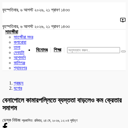
বৃহস্পতিবার, ৬ আগস্ট ২০২৬, ২১ শ্রাবণ ১৪৩৩
বৃহস্পতিবার, ৬ আগস্ট ২০২৬, ২১ শ্রাবণ ১৪৩৩
সাতক্ষীরা
সাতক্ষীরা সদর
কলারোয়া
তালা
বিনোদন
শিক্ষা
খেলাধুলা
জাতীয়
খুলনা
যশোর
দেবহাটা
আশাশুনি
কালিগঞ্জ
শ্যামনগর
প্রচ্ছদ
যশোর
বেনাপোলে কামারপল্লিতে ব্যস্ততা বাড়লেও কম ক্রেতার
সমাগম
ডেস্ক নিউজ
প্রকাশিত: রবিবার, ২৪ মে, ২০২৬, ১২:০৪ পূর্বাহ্ণ