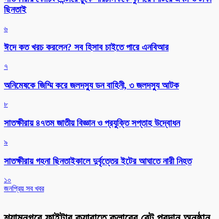
ছিনতাই
৬
ঈদে কত খরচ করলেন? সব হিসাব চাইতে পারে এনবিআর
৭
অনিমেষকে জিম্মি করে জলদস্যু ডন বাহিনী, ৩ জলদস্যু আটক
৮
সাতক্ষীরায় ৪৭তম জাতীয় বিজ্ঞান ও প্রযুক্তি সপ্তাহ উদ্বোধন
৯
সাতক্ষীরায় গহনা ছিনতাইকালে দুর্বৃত্তের ইটের আঘাতে নারী নিহত
১০
জনপ্রিয় সব খবর
শ্যামনগরে ফাইটার ক্যারাতে ক্লাবের বেল্ট প্রদান অনুষ্ঠান