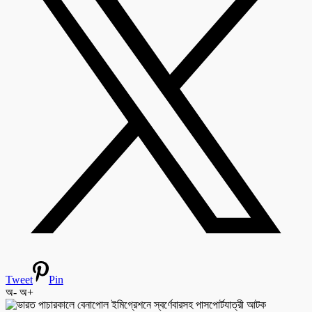
Tweet
Pin
অ-
অ+