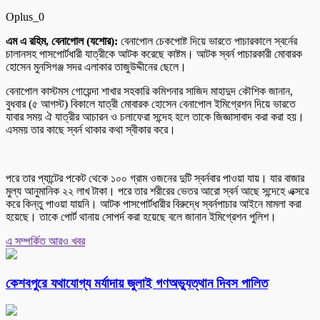
Oplus_0
এম এ রহিম, বেনাপোল (যশোর):
বেনাপোল চেকপোষ্ট দিয়ে ভারতে পাচারকালে স্বর্নের
চালানসহ পাসপোর্টধারী যাত্রীকে আটক করেছে কাষ্টম। আটক স্বর্ন পাচারকারী মোবারক
হোসেন মুনসিগঞ্জ সদর এলাকার তাজুউদ্দীনের ছেলে।
বেনাপোল কাস্টমস গোয়েন্দা শাখার সহকারি কমিশনার সাজিদ মাহাদুদ কৌশিক জানান,
বুধবার (৫ আগস্ট) বিকালে যাত্রী মোবারক হোসেন বেনাপোল ইমিগ্রেশন দিয়ে ভারতে
যাবার সময় ঐ যাত্রীর আচারন ও চলাফেরা সন্দেহ হলে তাকে জিজ্ঞাসাবাদ করা করা হয়।
এসময় তার কাছে স্বর্ন থাকার কথা স্বীকার করে।
পরে তার প্যান্টের পকেট থেকে ১০০ গ্রাম ওজনের দুটি স্বর্নবার পাওয়া যায়। যার বাজার
মুল্য আনুমানিক ২২ লাখ টাকা। পরে তার শরীরের ভেতর আরো স্বর্ন আছে সন্দেহে এক্সরে
করে কিন্তু পাওয়া যায়নি। আটক পাসপোর্টধারীর বিরুদ্ধে স্বর্নপাচার আইনে মামলা করা
হয়েছে। তাকে পোর্ট থানায় সোপর্দ করা হয়েছে বলে জানান ইমিগ্রেশন পুলিশ।
এ সম্পর্কিত আরও খবর
কেশবপুরে যথাযোগ্য মর্যাদায় জুলাই গণঅভ্যুত্থান দিবস পালিত