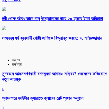
নদী থেকে অবৈধ ভাবে বালু উত্তোলনের দায়ে ৫০ হাজার টাকা জরিমানা
সংঘবদ্ধ ধর্ম ব্যবসায়ী গোষ্ঠী জাতিকে বিভ্রান্ত করছে: ড. মনিরুজ্জামান
সর্বশেষ
জনপ্রিয়
সুন্দরবনে আত্মসমর্পণকারী বনদস্যুরা আবারও সক্রিয়? জেলেদের অভিযোগে
নতুন আতঙ্ক
১
শ্যামনগরে ফাইটার ক্যারাতে ক্লাবের বেল্ট প্রদান অনুষ্ঠান
২