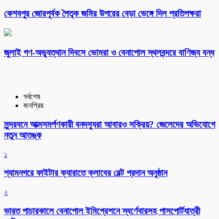
কেশবপুর জোরপূর্বক পৈতৃক জমির উপরের বেড়া ভেঙ্গে দিল প্রতিপক্ষরা
‎জুলাই গণ-অভ্যুত্থান দিবসে ভোমরা ও বেনাপোল স্থলবন্দরে বাণিজ্য বন্ধ
সর্বশেষ
জনপ্রিয়
সুন্দরবনে আত্মসমর্পণকারী বনদস্যুরা আবারও সক্রিয়? জেলেদের অভিযোগে
নতুন আতঙ্ক
১
শ্যামনগরে ফাইটার ক্যারাতে ক্লাবের বেল্ট প্রদান অনুষ্ঠান
২
ভারত পাচারকালে বেনাপোল ইমিগ্রেশনে স্বর্ণেবারসহ পাসপোর্টযাত্রী