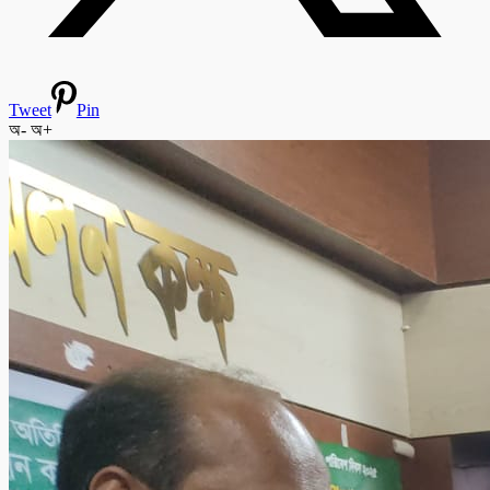
Tweet
Pin
অ-
অ+