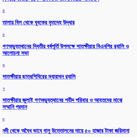
৪
তালায় বিল থেকে যুবকের মৃতদেহ উদ্ধার
৫
গণঅভ্যুত্থানের দ্বিতীয় বর্ষপূর্তি উপলক্ষে সাতক্ষীরায় বিএনপির র‌্যালি ও
আলোচনা সভা
৬
সাতক্ষীরায় ছাত্রশিবিরের ম্যারাথন র‌্যালি
৭
সাতক্ষীরায় জুলাই গণঅভ্যুত্থানের শহীদ পরিবার ও আহতদের মাঝে
সম্মানি প্রদান
৮
নদী থেকে অবৈধ ভাবে বালু উত্তোলনের দায়ে ৫০ হাজার টাকা জরিমানা