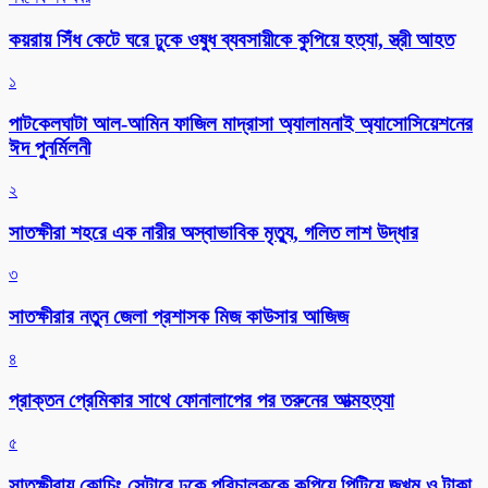
কয়রায় সিঁধ কেটে ঘরে ঢুকে ওষুধ ব্যবসায়ীকে কুপিয়ে হত্যা, স্ত্রী আহত
১
পাটকেলঘাটা আল-আমিন ফাজিল মাদ্রাসা অ্যালামনাই অ্যাসোসিয়েশনের
ঈদ পুনর্মিলনী
২
সাতক্ষীরা শহরে এক নারীর অস্বাভাবিক মৃত্যু, গলিত লাশ উদ্ধার
৩
সাতক্ষীরার নতুন জেলা প্রশাসক মিজ কাউসার আজিজ
৪
প্রাক্তন প্রেমিকার সাথে ফোনালাপের পর তরুনের আত্মহত্যা
৫
সাতক্ষীরায় কোচিং সেন্টারে ঢুকে পরিচালককে কুপিয়ে পিটিয়ে জখম ও টাকা