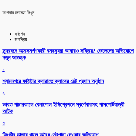
আপনার মতামত লিখুন
সর্বশেষ
জনপ্রিয়
সুন্দরবনে আত্মসমর্পণকারী বনদস্যুরা আবারও সক্রিয়? জেলেদের অভিযোগে
নতুন আতঙ্ক
১
শ্যামনগরে ফাইটার ক্যারাতে ক্লাবের বেল্ট প্রদান অনুষ্ঠান
২
ভারত পাচারকালে বেনাপোল ইমিগ্রেশনে স্বর্ণেবারসহ পাসপোর্টযাত্রী
আটক
৩
ফিংড়ীর ডাড়ার খালে অবৈধ নেটপাটা দেওয়ার অভিযোগ