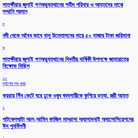
সাতক্ষীরায় জুলাই গণঅভ্যুত্থানের শহীদ পরিবার ও আহতদের মাঝে
সম্মানি প্রদান
৮
নদী থেকে অবৈধ ভাবে বালু উত্তোলনের দায়ে ৫০ হাজার টাকা জরিমানা
৯
সাতক্ষীরায় জুলাই গণঅভ্যুত্থানের দ্বিতীয় বার্ষিকী উপলক্ষে জামায়াতের
বিক্ষোভ মিছিল
১০
সর্বশেষ সব খবর
কয়রায় সিঁধ কেটে ঘরে ঢুকে ওষুধ ব্যবসায়ীকে কুপিয়ে হত্যা, স্ত্রী আহত
১
পাটকেলঘাটা আল-আমিন ফাজিল মাদ্রাসা অ্যালামনাই অ্যাসোসিয়েশনের
ঈদ পুনর্মিলনী