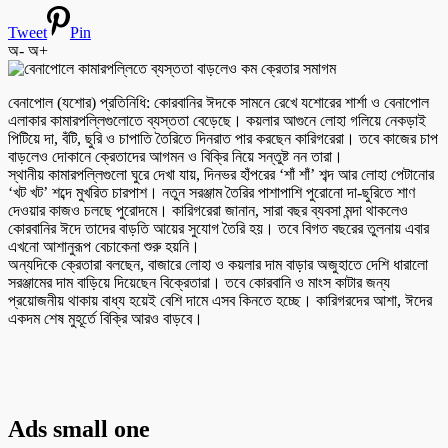
Tweet
Pin
অ-
অ+
বেনাপোল (যশোর) প্রতিনিধি: কোরবানির ঈদকে সামনে রেখে যশোরের শার্শা ও বেনাপোল
এলাকার কামারপল্লিগুলোতে ব্যস্ততা বেড়েছে। কয়লার আগুনে লোহা গলিয়ে নেকড়াই
পিটিয়ে দা, বঁটি, ছুরি ও চাপাতি তৈরিতে দিনরাত পার করছেন কারিগরেরা। তবে কাজের চাপ
বাড়লেও দোকানে ক্রেতাদের আগমন ও বিক্রি নিয়ে সন্তুষ্ট নন তারা।
স্থানীয় কামারপল্লিগুলো ঘুরে দেখা যায়, দিনভর হাঁপরের ‘শাঁ শাঁ’ শব্দ আর লোহা পেটানোর
‘খট খট’ শব্দে মুখরিত চারপাশ। নতুন সরঞ্জাম তৈরির পাশাপাশি পুরোনো দা-ছুরিতে শাণ
দেওয়ার কাজও চলছে পুরোদমে। কারিগরেরা জানান, সারা বছর ব্যবসা মন্দা থাকলেও
কোরবানির ঈদে তাদের বাড়তি আয়ের সুযোগ তৈরি হয়। তবে বিগত বছরের তুলনায় এবার
এখনো আশানুরূপ বেচাকেনা শুরু হয়নি।
অন্যদিকে ক্রেতারা বলছেন, বাজারে লোহা ও কয়লার দাম বাড়ার অজুহাতে দেশি ধারালো
সরঞ্জামের দাম বাড়িয়ে দিয়েছেন বিক্রেতারা। তবে কোরবানি ও মাংস কাটার জন্য
প্রয়োজনীয় থাকায় বাধ্য হয়েই বেশি দামে এসব কিনতে হচ্ছে। কারিগরদের আশা, ঈদের
একদম শেষ মুহূর্তে বিক্রি আরও বাড়বে।
Ads small one