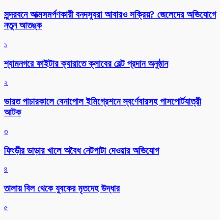
সুন্দরবনে আত্মসমর্পণকারী বনদস্যুরা আবারও সক্রিয়? জেলেদের অভিযোগে
নতুন আতঙ্ক
১
শ্যামনগরে ফাইটার ক্যারাতে ক্লাবের বেল্ট প্রদান অনুষ্ঠান
২
ভারত পাচারকালে বেনাপোল ইমিগ্রেশনে স্বর্ণেবারসহ পাসপোর্টযাত্রী
আটক
৩
ফিংড়ীর ডাড়ার খালে অবৈধ নেটপাটা দেওয়ার অভিযোগ
৪
তালায় বিল থেকে যুবকের মৃতদেহ উদ্ধার
৫