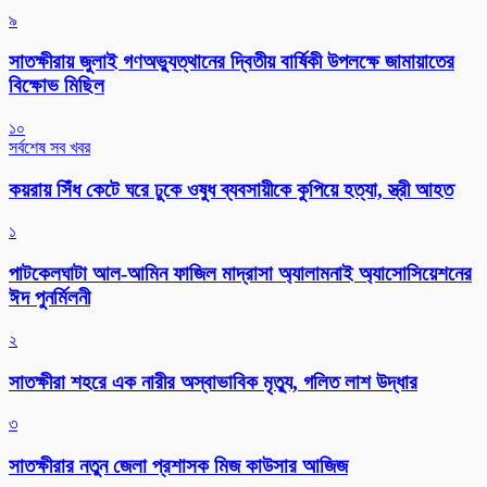
৯
সাতক্ষীরায় জুলাই গণঅভ্যুত্থানের দ্বিতীয় বার্ষিকী উপলক্ষে জামায়াতের
বিক্ষোভ মিছিল
১০
সর্বশেষ সব খবর
কয়রায় সিঁধ কেটে ঘরে ঢুকে ওষুধ ব্যবসায়ীকে কুপিয়ে হত্যা, স্ত্রী আহত
১
পাটকেলঘাটা আল-আমিন ফাজিল মাদ্রাসা অ্যালামনাই অ্যাসোসিয়েশনের
ঈদ পুনর্মিলনী
২
সাতক্ষীরা শহরে এক নারীর অস্বাভাবিক মৃত্যু, গলিত লাশ উদ্ধার
৩
সাতক্ষীরার নতুন জেলা প্রশাসক মিজ কাউসার আজিজ