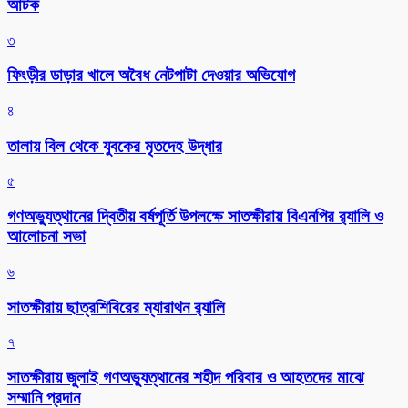
আটক
৩
ফিংড়ীর ডাড়ার খালে অবৈধ নেটপাটা দেওয়ার অভিযোগ
৪
তালায় বিল থেকে যুবকের মৃতদেহ উদ্ধার
৫
গণঅভ্যুত্থানের দ্বিতীয় বর্ষপূর্তি উপলক্ষে সাতক্ষীরায় বিএনপির র‌্যালি ও
আলোচনা সভা
৬
সাতক্ষীরায় ছাত্রশিবিরের ম্যারাথন র‌্যালি
৭
সাতক্ষীরায় জুলাই গণঅভ্যুত্থানের শহীদ পরিবার ও আহতদের মাঝে
সম্মানি প্রদান