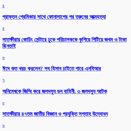
৪
প্রাক্তন প্রেমিকার সাথে ফোনালাপের পর তরুনের আত্মহত্যা
৫
সাতক্ষীরায় কোচিং সেন্টারে ঢুকে পরিচালককে কুপিয়ে পিটিয়ে জখম ও টাকা
ছিনতাই
৬
ঈদে কত খরচ করলেন? সব হিসাব চাইতে পারে এনবিআর
৭
অনিমেষকে জিম্মি করে জলদস্যু ডন বাহিনী, ৩ জলদস্যু আটক
৮
সাতক্ষীরায় ৪৭তম জাতীয় বিজ্ঞান ও প্রযুক্তি সপ্তাহ উদ্বোধন
৯