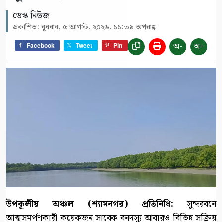
ডেস্ক নিউজ
প্রকাশিত: বুধবার, ৫ আগস্ট, ২০২৬, ১১:৩৯ অপরাহ্ণ
অ-
অ+
Facebook
Tweet
Pin
উপকূলীয় অঞ্চল (শ্যামনগর) প্রতিনিধি:
সুন্দরবনে
আত্মসমর্পণকারী কয়েকজন সাবেক বনদস্যু আবারও বিভিন্ন সক্রিয়