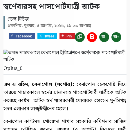
স্বর্ণেবারসহ পাসপোর্টযাত্রী আটক
ডেস্ক নিউজ
প্রকাশিত: বুধবার, ৫ আগস্ট, ২০২৬, ১১:৩০ অপরাহ্ণ
অ-
অ+
Facebook
Tweet
Pin
Oplus_0
এম এ রহিম, বেনাপোল (যশোর):
বেনাপোল চেকপোষ্ট দিয়ে
ভারতে পাচারকালে স্বর্নের চালানসহ পাসপোর্টধারী যাত্রীকে আটক
করেছে কাষ্টম। আটক স্বর্ন পাচারকারী মোবারক হোসেন মুনসিগঞ্জ
সদর এলাকার তাজুউদ্দীনের ছেলে।
বেনাপোল কাস্টমস গোয়েন্দা শাখার সহকারি কমিশনার সাজিদ
মাহাদুদ কৌশিক জানান, বুধবার (৫ আগস্ট) বিকালে যাত্রী