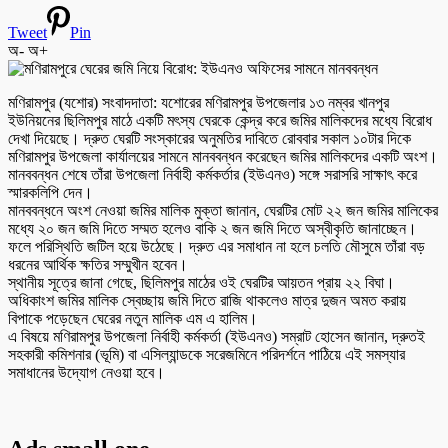
Tweet
Pin
অ-
অ+
মণিরামপুর (যশোর) সংবাদদাতা: যশোরের মণিরামপুর উপজেলার ১৩ নম্বর খানপুর
ইউনিয়নের ছিলিমপুর মাঠে একটি মৎস্য ঘেরকে কেন্দ্র করে জমির মালিকদের মধ্যে বিরোধ
দেখা দিয়েছে। দ্রুত ঘেরটি সংস্কারের অনুমতির দাবিতে রোববার সকাল ১০টার দিকে
মণিরামপুর উপজেলা কার্যালয়ের সামনে মানববন্ধন করেছেন জমির মালিকদের একটি অংশ।
মানববন্ধন শেষে তাঁরা উপজেলা নির্বাহী কর্মকর্তার (ইউএনও) সঙ্গে সরাসরি সাক্ষাৎ করে
স্মারকলিপি দেন।
মানববন্ধনে অংশ নেওয়া জমির মালিক মুক্তা জানান, ঘেরটির মোট ২২ জন জমির মালিকের
মধ্যে ২০ জন জমি দিতে সম্মত হলেও বাকি ২ জন জমি দিতে অস্বীকৃতি জানাচ্ছেন।
ফলে পরিস্থিতি জটিল হয়ে উঠেছে। দ্রুত এর সমাধান না হলে চলতি মৌসুমে তাঁরা বড়
ধরনের আর্থিক ক্ষতির সম্মুখীন হবেন।
স্থানীয় সূত্রে জানা গেছে, ছিলিমপুর মাঠের ওই ঘেরটির আয়তন প্রায় ২২ বিঘা।
অধিকাংশ জমির মালিক স্বেচ্ছায় জমি দিতে রাজি থাকলেও মাত্র দুজন অমত করায়
বিপাকে পড়েছেন ঘেরের নতুন মালিক এম এ হালিম।
এ বিষয়ে মণিরামপুর উপজেলা নির্বাহী কর্মকর্তা (ইউএনও) সম্রাট হোসেন জানান, দ্রুতই
সহকারী কমিশনার (ভূমি) বা এসিল্যান্ডকে সরেজমিনে পরিদর্শনে পাঠিয়ে এই সমস্যার
সমাধানের উদ্যোগ নেওয়া হবে।