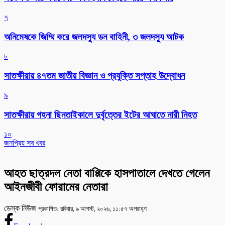
৭
অনিমেষকে জিম্মি করে জলদস্যু ডন বাহিনী, ৩ জলদস্যু আটক
৮
সাতক্ষীরায় ৪৭তম জাতীয় বিজ্ঞান ও প্রযুক্তি সপ্তাহ উদ্বোধন
৯
সাতক্ষীরায় গহনা ছিনতাইকালে দুর্বৃত্তের ইটের আঘাতে নারী নিহত
১০
জনপ্রিয় সব খবর
আহত ছাত্রদল নেতা বাপ্পিকে হাসপাতালে দেখতে গেলেন
আইনজীবী ফোরামের নেতারা
ডেস্ক নিউজ
প্রকাশিত: রবিবার, ৯ আগস্ট, ২০২৬, ১১:৫৭ অপরাহ্ণ