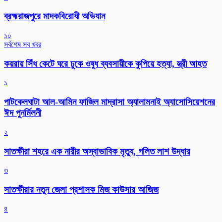
ব্রহ্মরাজপুরে মাদকবিরোধী অভিযান
১০
সর্বশেষ সব খবর
কয়রায় সিঁধ কেটে ঘরে ঢুকে ওষুধ ব্যবসায়ীকে কুপিয়ে হত্যা, স্ত্রী আহত
১
পাটকেলঘাটা আল-আমিন ফাজিল মাদ্রাসা অ্যালামনাই অ্যাসোসিয়েশনের
ঈদ পুনর্মিলনী
২
সাতক্ষীরা শহরে এক নারীর অস্বাভাবিক মৃত্যু, গলিত লাশ উদ্ধার
৩
সাতক্ষীরার নতুন জেলা প্রশাসক মিজ কাউসার আজিজ
৪