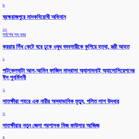
৯
ব্রহ্মরাজপুরে মাদকবিরোধী অভিযান
১০
সর্বশেষ সব খবর
কয়রায় সিঁধ কেটে ঘরে ঢুকে ওষুধ ব্যবসায়ীকে কুপিয়ে হত্যা, স্ত্রী আহত
১
পাটকেলঘাটা আল-আমিন ফাজিল মাদ্রাসা অ্যালামনাই অ্যাসোসিয়েশনের
ঈদ পুনর্মিলনী
২
সাতক্ষীরা শহরে এক নারীর অস্বাভাবিক মৃত্যু, গলিত লাশ উদ্ধার
৩
সাতক্ষীরার নতুন জেলা প্রশাসক মিজ কাউসার আজিজ
৪