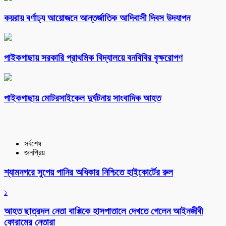
কয়রায় বর্ণাঢ্য আয়োজনে আন্তর্জাতিক আদিবাসী দিবস উদযাপন
পাইকগাছায় সরকারি প্রাথমিক বিদ্যালয়ে বনবিবির বৃক্ষরোপণ
পাইকগাছায় মোটরসাইকেল দুর্ঘটনায় সাংবাদিক আহত
সর্বশেষ
জনপ্রিয়
শ্যামনগরে সুপেয় পানির অধিকার নিশ্চিতে হাইকোর্টের রুল
১
আহত ছাত্রদল নেতা বাপ্পিকে হাসপাতালে দেখতে গেলেন আইনজীবী
ফোরামের নেতারা