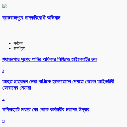
ব্রহ্মরাজপুরে মাদকবিরোধী অভিযান
সর্বশেষ
জনপ্রিয়
শ্যামনগরে সুপেয় পানির অধিকার নিশ্চিতে হাইকোর্টের রুল
১
আহত ছাত্রদল নেতা বাপ্পিকে হাসপাতালে দেখতে গেলেন আইনজীবী
ফোরামের নেতারা
২
ফকিরহাটে মৎস্য ঘের থেকে কর্মচারীর মরদেহ উদ্ধার
৩