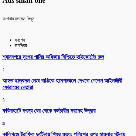
Ads small one
আপনার মতামত লিখুন
সর্বশেষ
জনপ্রিয়
শ্যামনগরে সুপেয় পানির অধিকার নিশ্চিতে হাইকোর্টের রুল
১
আহত ছাত্রদল নেতা বাপ্পিকে হাসপাতালে দেখতে গেলেন আইনজীবী
ফোরামের নেতারা
২
ফকিরহাটে মৎস্য ঘের থেকে কর্মচারীর মরদেহ উদ্ধার
৩
কালিগঞ্জে ট্রাফিক দুর্ঘটনায় শিশুর মৃত্যু: পুলিশের ওপর হামলার ঘটনায়