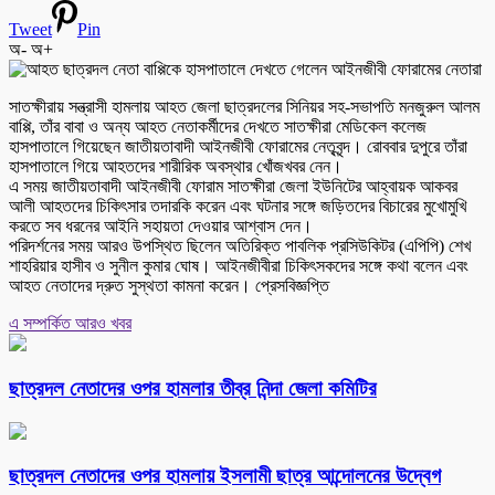
Tweet
Pin
অ-
অ+
সাতক্ষীরায় সন্ত্রাসী হামলায় আহত জেলা ছাত্রদলের সিনিয়র সহ-সভাপতি মনজুরুল আলম
বাপ্পি, তাঁর বাবা ও অন্য আহত নেতাকর্মীদের দেখতে সাতক্ষীরা মেডিকেল কলেজ
হাসপাতালে গিয়েছেন জাতীয়তাবাদী আইনজীবী ফোরামের নেতৃবৃন্দ। রোববার দুপুরে তাঁরা
হাসপাতালে গিয়ে আহতদের শারীরিক অবস্থার খোঁজখবর নেন।
এ সময় জাতীয়তাবাদী আইনজীবী ফোরাম সাতক্ষীরা জেলা ইউনিটের আহ্বায়ক আকবর
আলী আহতদের চিকিৎসার তদারকি করেন এবং ঘটনার সঙ্গে জড়িতদের বিচারের মুখোমুখি
করতে সব ধরনের আইনি সহায়তা দেওয়ার আশ্বাস দেন।
পরিদর্শনের সময় আরও উপস্থিত ছিলেন অতিরিক্ত পাবলিক প্রসিউকিটর (এপিপি) শেখ
শাহরিয়ার হাসীব ও সুনীল কুমার ঘোষ। আইনজীবীরা চিকিৎসকদের সঙ্গে কথা বলেন এবং
আহত নেতাদের দ্রুত সুস্থতা কামনা করেন। প্রেসবিজ্ঞপ্তি
এ সম্পর্কিত আরও খবর
ছাত্রদল নেতাদের ওপর হামলার তীব্র নিন্দা জেলা কমিটির
ছাত্রদল নেতাদের ওপর হামলায় ইসলামী ছাত্র আন্দোলনের উদ্বেগ