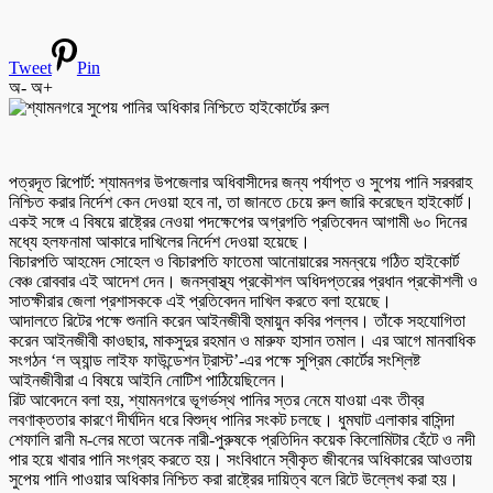
Tweet
Pin
অ-
অ+
পত্রদূত রিপোর্ট: শ্যামনগর উপজেলার অধিবাসীদের জন্য পর্যাপ্ত ও সুপেয় পানি সরবরাহ
নিশ্চিত করার নির্দেশ কেন দেওয়া হবে না, তা জানতে চেয়ে রুল জারি করেছেন হাইকোর্ট।
একই সঙ্গে এ বিষয়ে রাষ্ট্রের নেওয়া পদক্ষেপের অগ্রগতি প্রতিবেদন আগামী ৬০ দিনের
মধ্যে হলফনামা আকারে দাখিলের নির্দেশ দেওয়া হয়েছে।
বিচারপতি আহমেদ সোহেল ও বিচারপতি ফাতেমা আনোয়ারের সমন্বয়ে গঠিত হাইকোর্ট
বেঞ্চ রোববার এই আদেশ দেন। জনস্বাস্থ্য প্রকৌশল অধিদপ্তরের প্রধান প্রকৌশলী ও
সাতক্ষীরার জেলা প্রশাসককে এই প্রতিবেদন দাখিল করতে বলা হয়েছে।
আদালতে রিটের পক্ষে শুনানি করেন আইনজীবী হুমায়ুন কবির পল্লব। তাঁকে সহযোগিতা
করেন আইনজীবী কাওছার, মাকসুদুর রহমান ও মারুফ হাসান তমাল। এর আগে মানবাধিক
সংগঠন ‘ল অ্যান্ড লাইফ ফাউন্ডেশন ট্রাস্ট’-এর পক্ষে সুপ্রিম কোর্টের সংশ্লিষ্ট
আইনজীবীরা এ বিষয়ে আইনি নোটিশ পাঠিয়েছিলেন।
রিট আবেদনে বলা হয়, শ্যামনগরে ভূগর্ভস্থ পানির স্তর নেমে যাওয়া এবং তীব্র
লবণাক্ততার কারণে দীর্ঘদিন ধরে বিশুদ্ধ পানির সংকট চলছে। ধুমঘাট এলাকার বাসিন্দা
শেফালি রানী ম-লের মতো অনেক নারী-পুরুষকে প্রতিদিন কয়েক কিলোমিটার হেঁটে ও নদী
পার হয়ে খাবার পানি সংগ্রহ করতে হয়। সংবিধানে স্বীকৃত জীবনের অধিকারের আওতায়
সুপেয় পানি পাওয়ার অধিকার নিশ্চিত করা রাষ্ট্রের দায়িত্ব বলে রিটে উল্লেখ করা হয়।