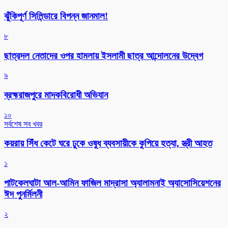
ঝুঁকিপূর্ণ সিলিন্ডারে বিপন্ন জানমাল!
৮
ছাত্রদল নেতাদের ওপর হামলায় ইসলামী ছাত্র আন্দোলনের উদ্বেগ
৯
ব্রহ্মরাজপুরে মাদকবিরোধী অভিযান
১০
সর্বশেষ সব খবর
কয়রায় সিঁধ কেটে ঘরে ঢুকে ওষুধ ব্যবসায়ীকে কুপিয়ে হত্যা, স্ত্রী আহত
১
পাটকেলঘাটা আল-আমিন ফাজিল মাদ্রাসা অ্যালামনাই অ্যাসোসিয়েশনের
ঈদ পুনর্মিলনী
২