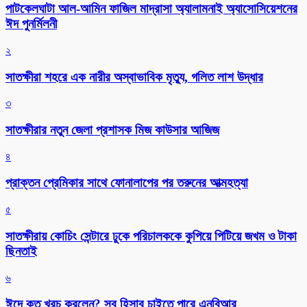
পাটকেলঘাটা আল-আমিন ফাজিল মাদ্রাসা অ্যালামনাই অ্যাসোসিয়েশনের
ঈদ পুনর্মিলনী
২
সাতক্ষীরা শহরে এক নারীর অস্বাভাবিক মৃত্যু, গলিত লাশ উদ্ধার
৩
সাতক্ষীরার নতুন জেলা প্রশাসক মিজ কাউসার আজিজ
৪
প্রাক্তন প্রেমিকার সাথে ফোনালাপের পর তরুনের আত্মহত্যা
৫
সাতক্ষীরায় কোচিং সেন্টারে ঢুকে পরিচালককে কুপিয়ে পিটিয়ে জখম ও টাকা
ছিনতাই
৬
ঈদে কত খরচ করলেন? সব হিসাব চাইতে পারে এনবিআর