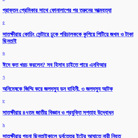
প্রাক্তন প্রেমিকার সাথে ফোনালাপের পর তরুনের আত্মহত্যা
৫
সাতক্ষীরায় কোচিং সেন্টারে ঢুকে পরিচালককে কুপিয়ে পিটিয়ে জখম ও টাকা
ছিনতাই
৬
ঈদে কত খরচ করলেন? সব হিসাব চাইতে পারে এনবিআর
৭
অনিমেষকে জিম্মি করে জলদস্যু ডন বাহিনী, ৩ জলদস্যু আটক
৮
সাতক্ষীরায় ৪৭তম জাতীয় বিজ্ঞান ও প্রযুক্তি সপ্তাহ উদ্বোধন
৯
সাতক্ষীরায় গহনা ছিনতাইকালে দুর্বৃত্তের ইটের আঘাতে নারী নিহত