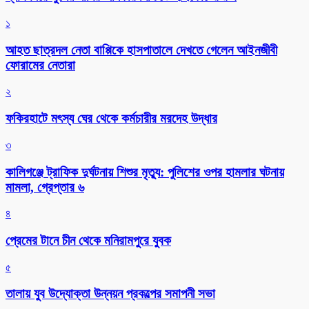
১
আহত ছাত্রদল নেতা বাপ্পিকে হাসপাতালে দেখতে গেলেন আইনজীবী
ফোরামের নেতারা
২
ফকিরহাটে মৎস্য ঘের থেকে কর্মচারীর মরদেহ উদ্ধার
৩
কালিগঞ্জে ট্রাফিক দুর্ঘটনায় শিশুর মৃত্যু: পুলিশের ওপর হামলার ঘটনায়
মামলা, গ্রেপ্তার ৬
৪
প্রেমের টানে চীন থেকে মনিরামপুরে যুবক
৫
তালায় যুব উদ্যোক্তা উন্নয়ন প্রকল্পের সমাপনী সভা