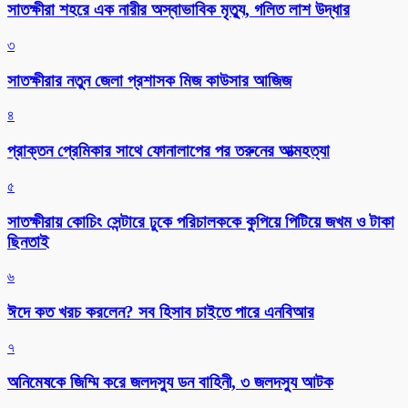
সাতক্ষীরা শহরে এক নারীর অস্বাভাবিক মৃত্যু, গলিত লাশ উদ্ধার
৩
সাতক্ষীরার নতুন জেলা প্রশাসক মিজ কাউসার আজিজ
৪
প্রাক্তন প্রেমিকার সাথে ফোনালাপের পর তরুনের আত্মহত্যা
৫
সাতক্ষীরায় কোচিং সেন্টারে ঢুকে পরিচালককে কুপিয়ে পিটিয়ে জখম ও টাকা
ছিনতাই
৬
ঈদে কত খরচ করলেন? সব হিসাব চাইতে পারে এনবিআর
৭
অনিমেষকে জিম্মি করে জলদস্যু ডন বাহিনী, ৩ জলদস্যু আটক