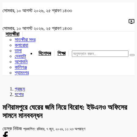
সোমবার, ১০ আগস্ট ২০২৬, ২৫ শ্রাবণ ১৪৩৩
সোমবার, ১০ আগস্ট ২০২৬, ২৫ শ্রাবণ ১৪৩৩
সাতক্ষীরা
সাতক্ষীরা সদর
কলারোয়া
তালা
বিনোদন
শিক্ষা
খেলাধুলা
জাতীয়
খুলনা
যশোর
দেবহাটা
আশাশুনি
কালিগঞ্জ
শ্যামনগর
প্রচ্ছদ
যশোর
মণিরামপুরে ঘেরের জমি নিয়ে বিরোধ: ইউএনও অফিসের
সামনে মানববন্ধন
ডেস্ক নিউজ
প্রকাশিত: রবিবার, ৭ জুন, ২০২৬, ১১:২৩ অপরাহ্ণ