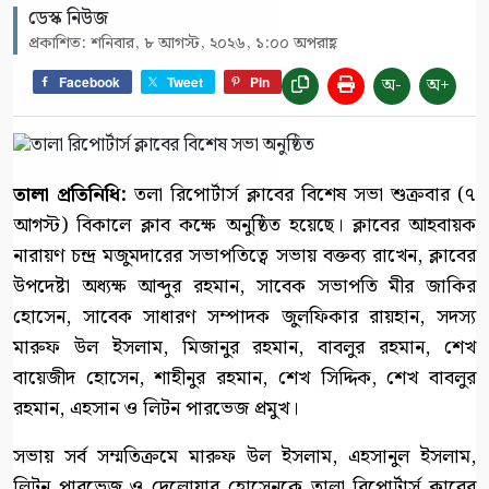
ডেস্ক নিউজ
প্রকাশিত: শনিবার, ৮ আগস্ট, ২০২৬, ১:০০ অপরাহ্ণ
অ-
অ+
Facebook
Tweet
Pin
‎তালা প্রতিনিধি: ‎
তলা রিপোর্টার্স ক্লাবের বিশেষ সভা শুক্রবার (৭
আগস্ট) বিকালে ক্লাব কক্ষে অনুষ্ঠিত হয়েছে। ক্লাবের আহবায়ক
নারায়ণ চন্দ্র মজুমদারের সভাপতিত্বে সভায় বক্তব্য রাখেন, ক্লাবের
উপদেষ্টা অধ্যক্ষ আব্দুর রহমান, সাবেক সভাপতি মীর জাকির
হোসেন, সাবেক সাধারণ সম্পাদক জুলফিকার রায়হান, সদস্য
মারুফ উল ইসলাম, মিজানুর রহমান, বাবলুর রহমান, শেখ
বায়েজীদ হোসেন, শাহীনুর রহমান, শেখ সিদ্দিক, শেখ বাবলুর
রহমান, এহসান ও লিটন পারভেজ প্রমুখ।
‎সভায় সর্ব সম্মতিক্রমে মারুফ উল ইসলাম, এহসানুল ইসলাম,
লিটন পারভেজ ও দেলোয়ার হোসেনকে তালা রিপোর্টার্স ক্লাবের