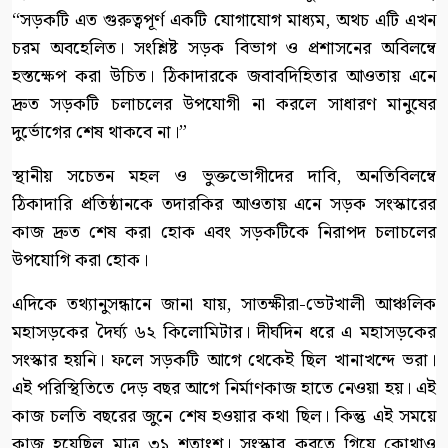
“সড়কটি এত গুরুত্বপূর্ণ একটি যোগাযোগ মাধ্যম, অথচ এটি এখন
চরম অবহেলিত। সংশ্লিষ্ট সড়ক বিভাগ ও প্রশাসনের অবিলম্বে
হস্তক্ষেপ করা উচিত। ঠিকাদারকে জবাবদিহিতার আওতায় এনে
দ্রুত সড়কটি চলাচলের উপযোগী না করলে সাধারণ মানুষের
দুর্ভোগের শেষ থাকবে না।”
​স্থানীয় সচেতন মহল ও ভুক্তভোগীদের দাবি, অনতিবিলম্বে
ঠিকাদারি প্রতিষ্ঠানকে তদারকির আওতায় এনে সড়ক সংস্কারের
কাজ দ্রুত শেষ করা হোক এবং সড়কটিকে নিরাপদ চলাচলের
উপযোগি করা হোক।
এদিকে তথ্যানুসন্ধানে জানা যায়, সাতক্ষীরা-ভেটখালী আঞ্চলিক
মহাসড়কের দৈর্ঘ্য ৬২ কিলোমিটার। দীর্ঘদিন ধরে এ মহাসড়কের
সংস্কার হয়নি। ফলে সড়কটি আগে থেকেই ছিল খানাখন্দে ভরা।
এই পরিস্থিতিতে দেড় বছর আগে নির্মাণকাজ হাতে নেওয়া হয়। এই
কাজ চলতি বছরের জুনে শেষ হওয়ার কথা ছিল। কিন্তু এই সময়ে
কাজ হয়েছিল মাত্র ৩১ শতাংশ। সংস্কার করতে গিয়ে কোথাও