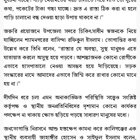
দুর্ঘটনা ঘটছে। গাড়ি মেরামতের খরচ চালাতে গিয়ে লাভ তো দূরের
কথা, পকেটের টাকা গচ্চা যাচ্ছে। দ্রুত এ রাস্তা ঠিক করা না হলে
গাড়ি চালানো বন্ধ দেওয়া ছাড়া উপায় থাকবে না।”
​জরুরি প্রয়োজনে উপজেলা সদরে চিকিৎসাধীন স্বজনকে নিয়ে
যাচ্ছিলেন শ্যামনগরের বাসিন্দা রফিকুল ইসলাম। ভোগান্তির কথা
উল্লেখ করে তিনি বলেন, “রাস্তার যে অবস্থা, সুস্থ মানুষও এতে
যাতায়াত করলে অসুস্থ হয়ে পড়বে। আশঙ্কাজনক কোনো রোগীকে
এভাবে হাসপাতালে নেওয়া অসম্ভব হয়ে দাঁড়িয়েছে। সড়ক
সংস্কারের নামে আমাদের এভাবে জিম্মি করে রাখার কোনো মানে
হয় না।”
​দীর্ঘদিন ধরে চলা এমন অনাকাঙ্ক্ষিত পরিস্থিতি সত্ত্বেও সংশ্লিষ্ট
কর্তৃপক্ষ ও স্থানীয় জনপ্রতিনিধিদের দৃশ্যমান কোনো কার্যকর
পদক্ষেপ না থাকায় ক্ষোভ ছড়িয়ে পড়ছে সাধারণ মানুষের মধ্যে।
​জনভোগান্তি নিরসনে আশু হস্তক্ষেপ কামনা করে কালিগঞ্জের এক
স্থানীয় ব্যবসায়ী জাহাঙ্গীর হোসেন ও সাইফুল ইসলাম বলেন,