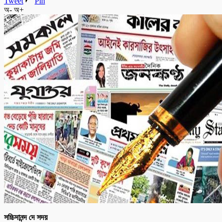
Tweet
Pin
অ-
অ+
সচ্চিদানন্দ দে সদয়