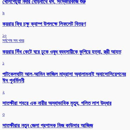
খোলপেটুয়া নদীর বেড়িবাঁধে ধস, সংস্কারকাজ শুরু
৯
কয়রায় ফ্রি চক্ষু ক্যাম্প উপলক্ষে লিফলেট বিতরণ
১০
সর্বশেষ সব খবর
কয়রায় সিঁধ কেটে ঘরে ঢুকে ওষুধ ব্যবসায়ীকে কুপিয়ে হত্যা, স্ত্রী আহত
১
পাটকেলঘাটা আল-আমিন ফাজিল মাদ্রাসা অ্যালামনাই অ্যাসোসিয়েশনের
ঈদ পুনর্মিলনী
২
সাতক্ষীরা শহরে এক নারীর অস্বাভাবিক মৃত্যু, গলিত লাশ উদ্ধার
৩
সাতক্ষীরার নতুন জেলা প্রশাসক মিজ কাউসার আজিজ