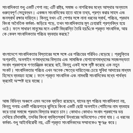
সাংবাদিকতা শুধু একটি পেশা নয়; এটি রাষ্ট্র, সমাজ ও নাগরিকের মধ্যে আস্থার অন্যতম
গুরুত্বপূর্ণ সেতুবন্ধন। একজন সাংবাদিকের হাতে থাকে তথ্য, প্রশ্ন করার সাহস এবং
জনস্বার্থ রক্ষার দায়িত্ব। কিন্তু যখন এই পেশার সঙ্গে নানা ধরনের স্বার্থ, পরিচয়, প্রভাব
কিংবা অনৈতিক কর্মকা- জড়িয়ে পড়ে, তখন সাংবাদিকতার মূল চেহারাই প্রশ্নবিদ্ধ হয়ে
ওঠে। ফলে সাধারণ মানুষের মনে একটি বিভ্রান্তি তৈরি হয়Ñকে প্রকৃত সাংবাদিক, আর
কে কেবল সাংবাদিকতার পরিচয় ব্যবহার করছে?
বাংলাদেশে সাংবাদিকতার বিস্তারের সঙ্গে সঙ্গে এর পরিচয়ের পরিধিও বেড়েছে। প্রযুক্তির
অগ্রগতি, অনলাইন গণমাধ্যমের বিস্তার এবং সামাজিক যোগাযোগমাধ্যমের সহজলভ্যতা
সংবাদ প্রকাশকে গণতান্ত্রিক করেছে বটে, কিন্তু একই সঙ্গে সৃষ্টি করেছে এক নতুন
সংকট। সাংবাদিকতার পরিচয় এখন অনেক ক্ষেত্রে দায়িত্বের চেয়ে সুবিধা আদায়ের মাধ্যম
হিসেবে ব্যবহৃত হচ্ছে। ফলে প্রকৃত সাংবাদিক এবং নামধারী সাংবাদিকের মধ্যে পার্থক্য
ক্রমেই অস্পষ্ট হয়ে যাচ্ছে।
আজ বিভিন্ন অঞ্চলে এমন অনেক ব্যক্তি রয়েছেন, যাদের মূল পরিচয় সাংবাদিকতা নয়,
কিন্তু গলায় একটি পরিচয়পত্র ঝুলিয়ে কিংবা একটি ছোট্ট অনলাইন পোর্টালের নাম ব্যবহার
করে তারা সমাজে প্রভাব বিস্তার করতে চান। কোথাও কোথাও সংবাদ প্রকাশের ভয়
দেখিয়ে চাঁদাবাজি, তদবির কিংবা ব্যক্তিস্বার্থ উদ্ধারের অভিযোগও শোনা যায়। এ ধরনের
কর্মকা- শুধু আইনবিরোধী নয়, এটি প্রকৃত সাংবাদিকদের সম্মানকেও ক্ষুণœ করে।