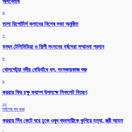
অসন্তোষ
৬
‎তালা রিপোর্টার্স ক্লাবের বিশেষ সভা অনুষ্ঠিত
৭
বন্ধন টেলিমিডিয়া ও শিল্পী সংসদের বর্ষসেরা সম্মাননা প্রদান
৮
খোলপেটুয়া নদীর বেড়িবাঁধে ধস, সংস্কারকাজ শুরু
৯
কয়রায় ফ্রি চক্ষু ক্যাম্প উপলক্ষে লিফলেট বিতরণ
১০
সর্বশেষ সব খবর
কয়রায় সিঁধ কেটে ঘরে ঢুকে ওষুধ ব্যবসায়ীকে কুপিয়ে হত্যা, স্ত্রী আহত
১