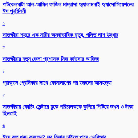
পাটকেলঘাটা আল-আমিন ফাজিল মাদ্রাসা অ্যালামনাই অ্যাসোসিয়েশনের
ঈদ পুনর্মিলনী
২
সাতক্ষীরা শহরে এক নারীর অস্বাভাবিক মৃত্যু, গলিত লাশ উদ্ধার
৩
সাতক্ষীরার নতুন জেলা প্রশাসক মিজ কাউসার আজিজ
৪
প্রাক্তন প্রেমিকার সাথে ফোনালাপের পর তরুনের আত্মহত্যা
৫
সাতক্ষীরায় কোচিং সেন্টারে ঢুকে পরিচালককে কুপিয়ে পিটিয়ে জখম ও টাকা
ছিনতাই
৬
ঈদে কত খরচ করলেন? সব হিসাব চাইতে পারে এনবিআর