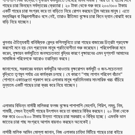
পাশাপাশি নিজ উদ্যোগে বৃক্ষায়ন কর্মসূচীতে নেমেছে মানব সমাজ। আর তা’ই হাটের দিনে
গাছের চারা কিনছেন সর্বস্তরের ক্রেতারা। ২০ টাকা থেকে শুরু করে ২০০/৩০০ টাকায়
একটি গাছের চারা সংগ্রহ করে তা বাড়িতে নিয়ে রোপন করছেন নিন্ম আয়ের মানুষ। এতে
মধ্যবিত্ত্ব বা বিত্ত্বশালীরাও বসে নেই, তারাও রীতিমত বৃক্ষের চারা কিনে ভ্যান বোঝাই করে
বাড়ি নিয়ে যাচ্ছেন।
খুলনার ঐতিহ্যবাহী বানিজ্যিক কেন্দ্র কপিলমুনিতে চারা গাছের বাজারের চিত্রটা প্রত্যক্ষ
করলেই মনে হয় যেন প্রত্যেক মানুষ প্রতিযোগীতা শুরু করেছেন। পরিবেশবিদরা মনে
করেন, বৃক্ষায়ন কর্মসূচীতে জনসচেতনতা বৃদ্ধির কারণে বৃক্ষায়নের এমন দৃশ্যপট আমাদের
সামাজিক পরিবেশকে আরোও তরান্বিত করবে।
জানাগেছে, সরকারের বনায়ন কর্মসূচীর আওতায় বৃক্ষরোপন কর্মসূচী ও জন-সচেতনতা
বৃদ্ধিতে তৃণমূল পর্যায় এর কার্যক্রম চলছে। যে কারণে ”গাছ লাগান পরিবেশ বাঁচান”
শোগানে একাতœতা প্রকাশ করে এলাকার মানুষ প্রতিদিনকার সাংসারিক খরচ বাঁচিয়ে
নুন্যতম একটি গাছের চারা ক্রয় করে নিয়ে যাচ্ছেন।
এলাকার বিভিন্ন নার্সারী মালিকরা ফলজ বৃক্ষের পাশাপাশি মেহগনি, শিরিশ, লম্বু, নিম,
গামারী, সেগুন ইত্যাদী গাছের উৎপাদন করে তা বাজারে বিক্রি করছেন। ২০ টাকা থেকে
শুরু করে ৩০০/৪০০ টাকায় উন্নত গাছের চারা সরবরাহ ও বিক্রি হচ্ছে। এমনকি ভাল
জাতের চারা গাছ সংগ্রহে আগাম বায়নাও করছেন অনেকেই।
নার্সারী মালিক আমিন মোল্লা জানান, নিজ এলাকার চাহিদা মিটিয়ে গাছের চারা বাইরে