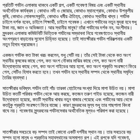
প্রতিটি পর্যটন এলাকায় থাকবে একটি গল্প, একটি গবেষণা বিষয় এবং একটি স্থানীয়
অর্থনৈতিক কার্যক্রম। কোথাও নদী ও জোয়ার, কোথাও ম্যানগ্রোভ, কোথাও উপকূলীয়
কৃষি, কোথাও লোকসংস্কৃতি, কোথাও ধর্মীয় ঐতিহ্য, কোথাও স্থানীয় খাদ্য। পর্যটক
চাইলে দর্শক হবেন, চাইলে শিক্ষার্থী, চাইলে গবেষক। এখানে পর্যটনের নতুন মুদ্রা হবে শুধু
টাকা নয়, জ্ঞান ও অভিজ্ঞতা। আর স্থানীয় মানুষ? তাঁরা পর্যটনের দর্শক নন, অংশীদার।
সুন্দরবন এলাকায় কমিউনিটি ভিত্তিক পর্যটনের সম্ভাবনা নিয়ে গবেষণাতেও স্থানীয়
অংশগ্রহণ বাড়ানোর সুযোগ চিহ্নিত হয়েছে। তাই সাতক্ষীরার পর্যটন পরিকল্পনায় একটি
নতুন হিসাব প্রয়োজন।
একজন পর্যটক কত টাকা খরচ করলেন, শুধু সেটি নয়। তাঁর সেই টাকা থেকে কত অংশ
স্থানীয় কৃষকের কাছে গেল, কত অংশ নৌকার মাঝির কাছে গেল, কত অংশ নারী
উদ্যোক্তার কাছে গেল, কত অংশ গাইডের আয় হলো, কত অংশ প্রকৃতি সংরক্ষণে ফিরে
গেল, সেটিও হিসাব করতে হবে। তখন পর্যটন হবে স্থানীয় সম্পদ থেকে স্থানীয় সমৃদ্ধি
তৈরির ব্যবস্থা।
সাতক্ষীরার ভবিষ্যৎ পর্যটন তাই পাঁচ তারকা হোটেলের সংখ্যা দিয়ে মাপা উচিত নয়। মাপা
উচিত কতটি পরিবার পর্যটন থেকে আয় করছে, কতজন তরুণ গাইড হয়েছে, কতজন নারী
উদ্যোক্তা হয়েছে, কতটি স্থানীয় খাবার নতুন বাজার পেয়েছে এবং পর্যটনের আয় থেকে
কতটুকু প্রকৃতি সংরক্ষণে ফিরে যাচ্ছে। কারণ সুন্দরবনের মূল্য শুধু তার গাছপালা কিংবা
বাঘে নয়। গবেষণায় সুন্দরবনের পর্যটনসেবার অর্থনৈতিক মূল্যও পরিমাপ করা হয়েছে।
সাতক্ষীরার সবচেয়ে বড় সম্পদ তাই কোনো একটি দর্শনীয় স্থান নয়। তার সবচেয়ে বড়
সম্পদ হলো মানুষ ও প্রকৃতির সহাবস্থানের অসমাপ্ত গল্প। এই গল্পকে যদি গবেষণা,