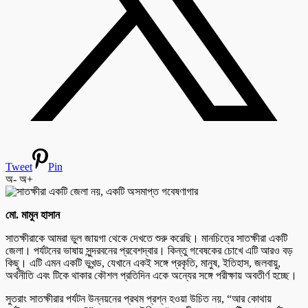
Tweet
Pin
অ-
অ+
মো. মামুন হাসান
সাতক্ষীরাকে আমরা ভুল জায়গা থেকে দেখতে শুরু করেছি। মানচিত্রে সাতক্ষীরা একটি
জেলা। পর্যটনের ভাষায় সুন্দরবনের প্রবেশদ্বার। কিন্তু গবেষকের চোখে এটি আরও বড়
কিছু। এটি এমন একটি ভূখন্ড, যেখানে একই সঙ্গে প্রকৃতি, মানুষ, ইতিহাস, জলবায়ু,
অর্থনীতি এবং টিকে থাকার কৌশল প্রতিদিন একে অন্যের সঙ্গে পরীক্ষায় অবতীর্ণ হচ্ছে।
সুতরাং সাতক্ষীরার পর্যটন উন্নয়নের প্রথম প্রশ্ন হওয়া উচিত নয়, “আর কোথায়