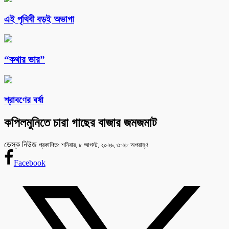
এই পৃথিবী বড়ই অভাগা
“কথার ভার”
শ্রাবণের বর্ষা
কপিলমুনিতে চারা গাছের বাজার জমজমাট
ডেস্ক নিউজ
প্রকাশিত: শনিবার, ৮ আগস্ট, ২০২৬, ৩:২৮ অপরাহ্ণ
Facebook