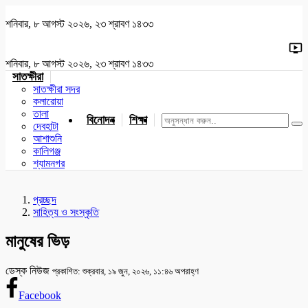
শনিবার, ৮ আগস্ট ২০২৬, ২৩ শ্রাবণ ১৪৩৩
শনিবার, ৮ আগস্ট ২০২৬, ২৩ শ্রাবণ ১৪৩৩
সাতক্ষীরা
সাতক্ষীরা সদর
কলারোয়া
তালা
বিনোদন
শিক্ষা
খেলাধুলা
জাতীয়
খুলনা
যশোর
দেবহাটা
আশাশুনি
কালিগঞ্জ
শ্যামনগর
প্রচ্ছদ
সাহিত্য ও সংস্কৃতি
মানুষের ভিড়
ডেস্ক নিউজ
প্রকাশিত: শুক্রবার, ১৯ জুন, ২০২৬, ১১:৪৬ অপরাহ্ণ
Facebook