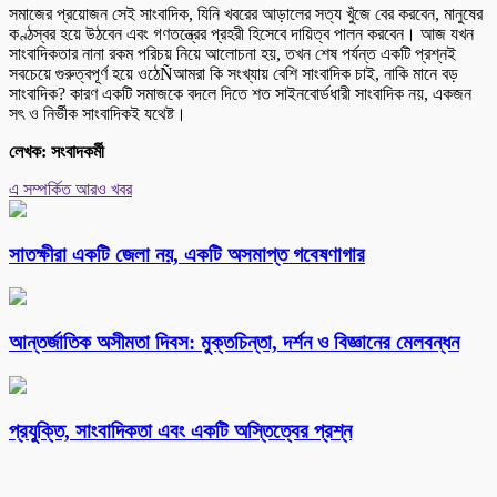
সমাজের প্রয়োজন সেই সাংবাদিক, যিনি খবরের আড়ালের সত্য খুঁজে বের করবেন, মানুষের
কণ্ঠস্বর হয়ে উঠবেন এবং গণতন্ত্রের প্রহরী হিসেবে দায়িত্ব পালন করবেন। আজ যখন
সাংবাদিকতার নানা রকম পরিচয় নিয়ে আলোচনা হয়, তখন শেষ পর্যন্ত একটি প্রশ্নই
সবচেয়ে গুরুত্বপূর্ণ হয়ে ওঠেÑআমরা কি সংখ্যায় বেশি সাংবাদিক চাই, নাকি মানে বড়
সাংবাদিক? কারণ একটি সমাজকে বদলে দিতে শত সাইনবোর্ডধারী সাংবাদিক নয়, একজন
সৎ ও নির্ভীক সাংবাদিকই যথেষ্ট।
লেখক: সংবাদকর্মী
এ সম্পর্কিত আরও খবর
সাতক্ষীরা একটি জেলা নয়, একটি অসমাপ্ত গবেষণাগার
আন্তর্জাতিক অসীমতা দিবস: মুক্তচিন্তা, দর্শন ও বিজ্ঞানের মেলবন্ধন
প্রযুক্তি, সাংবাদিকতা এবং একটি অস্তিত্বের প্রশ্ন