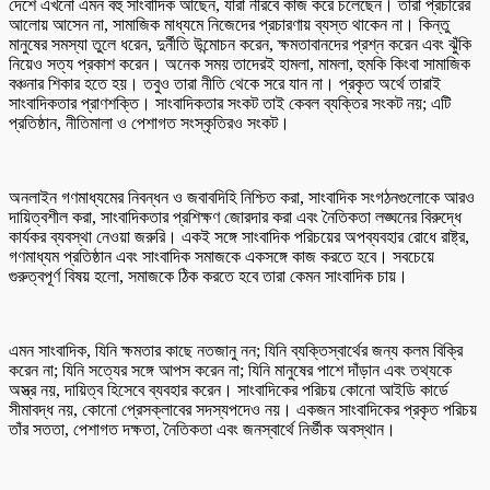
দেশে এখনো এমন বহু সাংবাদিক আছেন, যারা নীরবে কাজ করে চলেছেন। তারা প্রচারের
আলোয় আসেন না, সামাজিক মাধ্যমে নিজেদের প্রচারণায় ব্যস্ত থাকেন না। কিন্তু
মানুষের সমস্যা তুলে ধরেন, দুর্নীতি উন্মোচন করেন, ক্ষমতাবানদের প্রশ্ন করেন এবং ঝুঁকি
নিয়েও সত্য প্রকাশ করেন। অনেক সময় তাদেরই হামলা, মামলা, হুমকি কিংবা সামাজিক
বঞ্চনার শিকার হতে হয়। তবুও তারা নীতি থেকে সরে যান না। প্রকৃত অর্থে তারাই
সাংবাদিকতার প্রাণশক্তি। সাংবাদিকতার সংকট তাই কেবল ব্যক্তির সংকট নয়; এটি
প্রতিষ্ঠান, নীতিমালা ও পেশাগত সংস্কৃতিরও সংকট।
অনলাইন গণমাধ্যমের নিবন্ধন ও জবাবদিহি নিশ্চিত করা, সাংবাদিক সংগঠনগুলোকে আরও
দায়িত্বশীল করা, সাংবাদিকতার প্রশিক্ষণ জোরদার করা এবং নৈতিকতা লঙ্ঘনের বিরুদ্ধে
কার্যকর ব্যবস্থা নেওয়া জরুরি। একই সঙ্গে সাংবাদিক পরিচয়ের অপব্যবহার রোধে রাষ্ট্র,
গণমাধ্যম প্রতিষ্ঠান এবং সাংবাদিক সমাজকে একসঙ্গে কাজ করতে হবে। সবচেয়ে
গুরুত্বপূর্ণ বিষয় হলো, সমাজকে ঠিক করতে হবে তারা কেমন সাংবাদিক চায়।
এমন সাংবাদিক, যিনি ক্ষমতার কাছে নতজানু নন; যিনি ব্যক্তিস্বার্থের জন্য কলম বিক্রি
করেন না; যিনি সত্যের সঙ্গে আপস করেন না; যিনি মানুষের পাশে দাঁড়ান এবং তথ্যকে
অস্ত্র নয়, দায়িত্ব হিসেবে ব্যবহার করেন। সাংবাদিকের পরিচয় কোনো আইডি কার্ডে
সীমাবদ্ধ নয়, কোনো প্রেসক্লাবের সদস্যপদেও নয়। একজন সাংবাদিকের প্রকৃত পরিচয়
তাঁর সততা, পেশাগত দক্ষতা, নৈতিকতা এবং জনস্বার্থে নির্ভীক অবস্থান।