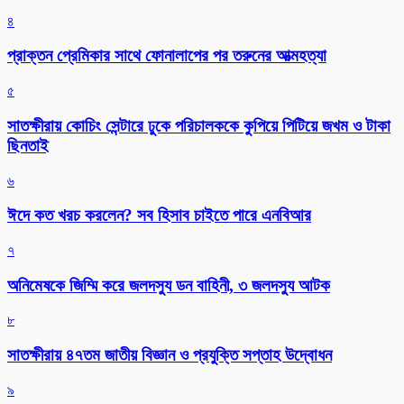
৪
প্রাক্তন প্রেমিকার সাথে ফোনালাপের পর তরুনের আত্মহত্যা
৫
সাতক্ষীরায় কোচিং সেন্টারে ঢুকে পরিচালককে কুপিয়ে পিটিয়ে জখম ও টাকা
ছিনতাই
৬
ঈদে কত খরচ করলেন? সব হিসাব চাইতে পারে এনবিআর
৭
অনিমেষকে জিম্মি করে জলদস্যু ডন বাহিনী, ৩ জলদস্যু আটক
৮
সাতক্ষীরায় ৪৭তম জাতীয় বিজ্ঞান ও প্রযুক্তি সপ্তাহ উদ্বোধন
৯