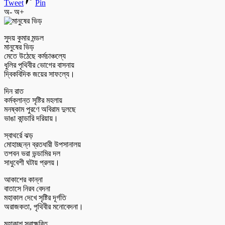
Tweet
Pin
অ-
অ+
সুদয় কুমার মন্ডল
মানুষের ভিড়
মেতে উঠেছে কর্মচাঞ্চল্যে
ধুলির পৃথিবীর ভোগের বাসনায়
দ্বিকবিদিক জয়ের সাফল্যে।
দিন রাত
কর্মক্লান্ত সৃষ্টির মহলায়
মনষ্কাম পুরণে অবিরাম দুলছে
ভাঙা কান্ডারি দরিয়ায়।
স্বাথর্রে ঝড়
মোহাচ্ছন্ন ব্রতধারী উপসানালয়
তপবন ভরা ভন্ডামির দল
সাধুবেশী ঘটায় প্রলয়।
আকাশের কান্না
বাতাসে নিরব বেদনা
মহাকাল দেখে সৃষ্টির দূর্গতি
অরাজকতা, পৃথিবীর মনোবেদনা।
মহাকাশ স্বাক্ষরিত