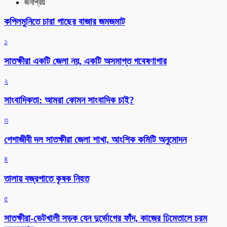
জনপ্রিয়
কপিলমুনিতে চারা গাছের বাজার জমজমাট
১
সাতক্ষীরা একটি জেলা নয়, একটি অসমাপ্ত গবেষণাগার
২
সাংবাদিকতা: আমরা কোমন সাংবাদিক চাই?
৩
পেশাজীবী দল সাতক্ষীরা জেলা শাখা, আংশিক কমিটি অনুমোদন
৪
তালায় বজ্রপাতে কৃষক নিহত
৫
সাতক্ষীরা-ভেটখালী সড়ক যেন দুর্ভোগের ফাঁদ, কাজের ঢিমেতালে চরম