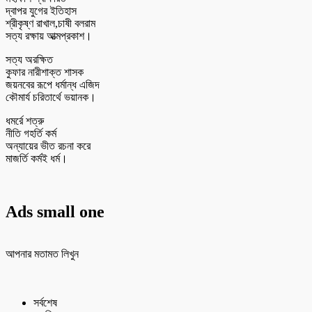
দ্বাপর যুগের ইতিহাস
শ্রীকৃষ্ণ রাখাল,চাষী বলরাম
সত্য রক্ষায় আত্মপ্রকাশ।
সত্য অরক্ষিত
কুফার নারীশাক্ত শাসক
জয়নবের রূপে ধর্মান্ধ এজিদ
কৌমার্য চরিতার্থে ভয়ানক।
ধমর্রে শত্রু
নীতি গহর্তি কর্ম
অন্যায়ের ভীত রচনা করে
মাজর্তি কর্মই ধর্ম।
Ads small one
আপনার মতামত লিখুন
সর্বশেষ