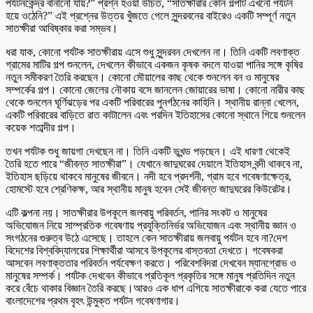
পর্যটনকেন্দ্র বানানো যায়?” প্রশ্ন হওয়া উচিত, “সাতক্ষীরার কোন গল্পটি এখনো পর্যটন
হয়ে ওঠেনি?” এই প্রশ্নের উত্তর খুঁজতে গেলে সুন্দরবনের বাইরেও একটি সম্পূর্ণ নতুন
সাতক্ষীরা আবিষ্কার করা সম্ভব।
ধরা যাক, কোনো পর্যটক সাতক্ষীরায় এসে শুধু সুন্দরবন দেখলেন না। তিনি একটি লবণাক্ত
গ্রামের মাটির গল্প শুনলেন, দেখলেন কীভাবে একজন কৃষক বদলে যাওয়া পানির সঙ্গে কৃষির
নতুন সমীকরণ তৈরি করছেন। কোনো মৌয়ালের কাছ থেকে শুনলেন বন ও মানুষের
সম্পর্কের গল্প। কোনো জেলের নৌকায় বসে জানলেন জোয়ারের ভাষা। কোনো নারীর কাছ
থেকে শুনলেন ঘূর্ণিঝড়ের পর একটি পরিবারের পুনর্গঠনের কাহিনি। স্থানীয় রান্না খেলেন,
একটি পরিবারের বাড়িতে রাত কাটালেন এবং পরদিন ইতিহাসের কোনো স্থানে গিয়ে শুনলেন
কয়েক শতাব্দীর গল্প।
তখন পর্যটক শুধু জায়গা দেখছেন না। তিনি একটি ভূখন্ড পড়ছেন। এই ধারণা থেকেই
তৈরি হতে পারে “জীবন্ত সাতক্ষীরা”। যেখানে জাদুঘরের দেয়ালে ইতিহাস বন্দী থাকবে না,
ইতিহাস ছড়িয়ে থাকবে মানুষের জীবনে। নদী হবে প্রদর্শনী, গ্রাম হবে গবেষণাক্ষেত্র,
হোমস্টে হবে শ্রেণিকক্ষ, আর স্থানীয় মানুষ হবেন সেই জীবন্ত জাদুঘরের কিউরেটর।
এটি কল্পনা নয়। সাতক্ষীরার উপকূলে জলবায়ু পরিবর্তন, পানির সংকট ও মানুষের
অভিযোজন নিয়ে সাম্প্রতিক গবেষণায় প্রযুক্তিনির্ভর অভিযোজন এবং স্থানীয় জ্ঞান ও
সংগঠনের গুরুত্ব উঠে এসেছে। তাহলে কেন সাতক্ষীরায় জলবায়ু পর্যটন হবে না?দেশ
বিদেশের বিশ্ববিদ্যালয়ের শিক্ষার্থীরা আসবে উপকূলের বাস্তবতা দেখতে। গবেষকরা
আসবেন লবণাক্ততার পরিবর্তন পর্যবেক্ষণ করতে। পরিবেশবিদরা দেখবেন ম্যানগ্রোভ ও
মানুষের সম্পর্ক। পর্যটক দেখবেন কীভাবে প্রতিকূল প্রকৃতির সঙ্গে মানুষ প্রতিদিন নতুন
করে বেঁচে থাকার বিজ্ঞান তৈরি করছে।আরও এক ধাপ এগিয়ে সাতক্ষীরাকে করা যেতে পারে
বাংলাদেশের প্রথম বৃহৎ উন্মুক্ত পর্যটন গবেষণাগার।