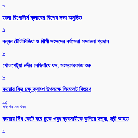
৬
‎তালা রিপোর্টার্স ক্লাবের বিশেষ সভা অনুষ্ঠিত
৭
বন্ধন টেলিমিডিয়া ও শিল্পী সংসদের বর্ষসেরা সম্মাননা প্রদান
৮
খোলপেটুয়া নদীর বেড়িবাঁধে ধস, সংস্কারকাজ শুরু
৯
কয়রায় ফ্রি চক্ষু ক্যাম্প উপলক্ষে লিফলেট বিতরণ
১০
সর্বশেষ সব খবর
কয়রায় সিঁধ কেটে ঘরে ঢুকে ওষুধ ব্যবসায়ীকে কুপিয়ে হত্যা, স্ত্রী আহত
১