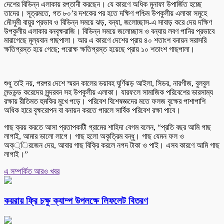
দেশের বিভিন্ন এলাকায় রপ্তানী করছেন। যে কারণে অধিক মুনাফা উপার্জিত হচ্ছে
তাদের। সূত্রমতে, গত ৮০’র দশকের পর হতে দক্ষিণ পশ্চিম উপকুলীয় এলাকা সমুহে
মৌসুমী বায়ুর প্রভাব ও বিভিন্ন সময়ে ঝড়, বন্যা, জলোচ্ছাস-এ সাবাড় করে দেয় দক্ষিণ
উপকুলীয় এলাকার বনবৃক্ষরাজি। বিভিন্ন সময়ে জলোচ্ছাস ও বন্যায় লবণ পানির প্রভাবে
মারাগেছে মূল্যবান গাছপালা। আর এ কারণে দেশের প্রায় ৪০ শতাংশ বনায়ন সরাসরি
ক্ষতিগ্রস্ত হয়ে গেছে; পরোক্ষ ক্ষতিগ্রস্ত হয়েছে প্রায় ১০ শতাংশ গাছপালা।
শুধু তাই নয়, পরপর দেশে স্মরন কালের ভয়াবহ ঘুর্ণিঝড় আইলা, সিডর, নারগীজ, বুলবুল
লন্ডভন্ড করেদেয় সুন্দরবন সহ উপকুলীয় এলাকা। যারফলে সামাজিক পরিবেশের ভারসাম্য
রক্ষায় রীতিমত হুমকির মুখে পড়ে। পরিবেশ বিশেষজ্ঞদের মতে ফলজ বৃক্ষের পাশাপাশি
অধিক হারে বৃক্ষরোপন বা বনায়ন করতে পারলে সার্বিক পরিবেশ রক্ষা পাবে।
গাছ ক্রয় করতে আসা প্রতাপকাটী গ্রামের শাহিদা বেগম বলেন, “প্রতি বছর আমি গাছ
লাগাই, আমার ভালো লাগে। গাছ হলো অকৃত্রিম বন্ধু। গাছ যেমন ফল ও
অক্্িরজেন দেয়, আবার গাছ বিক্রি করলে নগদ টাকা ও পাই। এসব কারণে আমি গাছ
লাগাই।”
এ সম্পর্কিত আরও খবর
কয়রায় ফ্রি চক্ষু ক্যাম্প উপলক্ষে লিফলেট বিতরণ