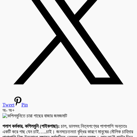
Tweet
Pin
অ-
অ+
পলাশ কর্মকার, কপিলমুনি (পাইকগাছা):
চাল, ডালসহ নিত্যপণ্যের পাশাপাশি অন্ততঃ
একটি করে গাছ যেন চাই…..চাই। জনসচেতনতা বৃদ্ধির কারণে মানুষের মৌলিক চাহিদার