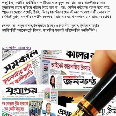
প্রযুক্তি, স্থানীয় অর্থনীতি ও পর্যটনের সঙ্গে যুক্ত করা যায়, তবে সাতক্ষীরাকে আর
সুন্দরবনের ছায়ায় দাঁড়িয়ে পরিচয় দিতে হবে না। বরং একদিন পর্যটকের প্রশ্ন হতে পারে,
“সুন্দরবন দেখতে এসেছি ঠিকই, কিন্তু সাতক্ষীরার সেই জীবন্ত গবেষণাগারটি কোথায়?”
সেদিনই বুঝব, সাতক্ষীরার পর্যটন বদলেছে।আর তার আগে বদলাতে হবে আমাদের চোখ।
লেখক: মো. মামুন হাসান,ইনস্ট্রাক্টর (টেক) ও বিভাগীয় প্রধান, ট্যুরিজম অ্যান্ড
হসপিটালিটি ম্যানেজমেন্ট বিভাগ, সাতক্ষীরা সরকারি পলিটেকনিক ইনস্টিটিউট।
এ সম্পর্কিত আরও খবর