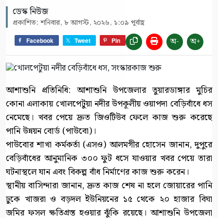
ডেস্ক নিউজ
প্রকাশিত: শনিবার, ৮ আগস্ট, ২০২৬, ১:০৯ পূর্বাহ্ণ
অ-
অ+
Facebook
Tweet
Pin
আশাশুনি প্রতিনিধি: আশাশুনি উপজেলার তুয়ারডাঙ্গার মুচির
কোনা এলাকায় খোলপেটুয়া নদীর উপকূলীয় ওয়াপদা বেড়িবাঁধে ধস
নেমেছে। খবর পেয়ে দ্রুত জিওটিউব ফেলে কাজ শুরু করেছে
পানি উন্নয়ন বোর্ড (পাউবো)।
পাউবোর শাখা কর্মকর্তা (এসও) আলমগীর হোসেন জানান, দুপুরে
বেড়িবাঁধের আনুমানিক ৩০০ ফুট ধসে যাওয়ার খবর পেয়ে তারা
ঘটনাস্থলে যান এবং বিকল্প বাঁধ নির্মাণের কাজ শুরু করেন।
স্থানীয় বাসিন্দারা জানান, দ্রুত কাজ শেষ না হলে জোয়ারের পানি
ঢুকে খাজরা ও বড়দল ইউনিয়নের ১৫ থেকে ২০ হাজার বিঘা
জমির ফসল ক্ষতিগ্রস্ত হওয়ার ঝুঁকি রয়েছে। আশাশুনি উপজেলা