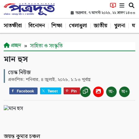
শুক্রবার, ৭ আগস্ট ২০২৬, ২২ শ্রাবণ ১৪৩৩
সাতক্ষীরা
বিনোদন
শিক্ষা
খেলাধুলা
জাতীয়
খুলনা
যশ
প্রচ্ছদ
সাহিত্য ও সংস্কৃতি
মান হুস
ডেস্ক নিউজ
প্রকাশিত: শনিবার, ৪ জুলাই, ২০২৬, ১:১৩ পূর্বাহ্ণ
অ-
অ+
Facebook
Tweet
Pin
জয়ন্ত কুমার চঞ্চল