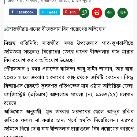
প্রকাশিত: শনিবার, ৮ আগস্ট, ২০২৬, ১:০৫ পূর্বাহ্ণ
অ-
অ+
Facebook
Tweet
Pin
নিজস্ব প্রতিনিধি: সাতক্ষীরা সদর উপজেলার পার-কুখরালীতে
জমিজমা সংক্রান্ত বিরোধের জেরে ধানের বীজতলায় ঘাস মারার
বিষ প্রয়োগ করার অভিযোগ উঠেছে।
পৌরসভার ৫ নম্বর ওয়ার্ডের বাসিন্দা আবু সাইদ জানান, তাঁর বাবা
২০০২ সালে জব্বার সরদারের কাছ থেকে জমিটি কেনেন। কিন্তু
বিআরএস রেকর্ডে ভুলবশত প্রতিপক্ষের নাম ওঠায় অতিরিক্ত জেলা
ম্যাজিস্ট্রেট (এডিএম) আদালতে মামলা (নং ১৯৩৭/২৫) চলমান
রয়েছে।
অভিযোগ অনুযায়ী, মৃত জব্বার সরদারের ছেলে আব্দুর রকিব
জমিতে ফসল না করার জন্য পূর্বে হুমকি দিয়েছিলেন। এরপর
জমিতে গিয়ে দেখা যায় বীজতলার চারাগুলো বিষ প্রয়োগের কারণে