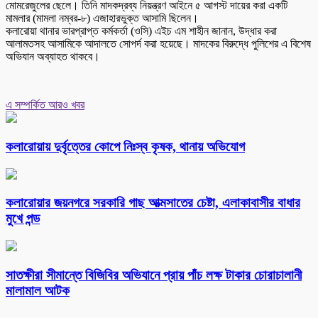
মোমরেজুলের ছেলে। তিনি মাদকদ্রব্য নিয়ন্ত্রণ আইনে ৫ আগস্ট দায়ের করা একটি
মামলার (মামলা নম্বর-৮) এজাহারভুক্ত আসামি ছিলেন।
কলারোয়া থানার ভারপ্রাপ্ত কর্মকর্তা (ওসি) এইচ এম শাহীন জানান, উদ্ধার করা
আলামতসহ আসামিকে আদালতে সোপর্দ করা হয়েছে। মাদকের বিরুদ্ধে পুলিশের এ বিশেষ
অভিযান অব্যাহত থাকবে।
এ সম্পর্কিত আরও খবর
কলারোয়ায় দুর্বৃত্তের কোপে নিঃস্ব কৃষক, থানায় অভিযোগ
কলারোয়ার জয়নগরে সরকারি গাছ আত্মসাতের চেষ্টা, এলাকাবাসীর বাধার
মুখে পন্ড
সাতক্ষীরা সীমান্তে বিজিবির অভিযানে প্রায় পাঁচ লক্ষ টাকার চোরাচালানী
মালামাল আটক