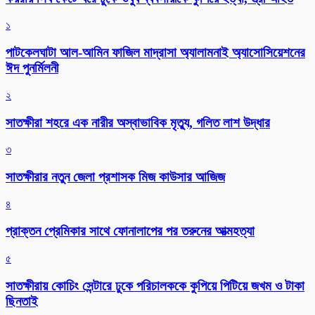
১
পাটকেলঘাটা আল-আমিন ফাজিল মাদ্রাসা অ্যালামনাই অ্যাসোসিয়েশনের
ঈদ পুনর্মিলনী
২
সাতক্ষীরা শহরে এক নারীর অস্বাভাবিক মৃত্যু, গলিত লাশ উদ্ধার
৩
সাতক্ষীরার নতুন জেলা প্রশাসক মিজ কাউসার আজিজ
৪
প্রাক্তন প্রেমিকার সাথে ফোনালাপের পর তরুনের আত্মহত্যা
৫
সাতক্ষীরায় কোচিং সেন্টারে ঢুকে পরিচালককে কুপিয়ে পিটিয়ে জখম ও টাকা
ছিনতাই