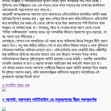
ফিতার দৌরাত্ম্য ও সমন্বয়হীনতার সুযোগ নিয়েই মূলত অপরাধীরা পার পেয়ে যাচ্ছে।
পুলিশের এমন নিষ্ক্রিয়তা এবং এক দপ্তর থেকে অন্য দপ্তরে দায় চাপানোর মানসিকতা
কোনোভাবেই গ্রহণযোগ্য হতে পারে না।
আরেকটি আশঙ্কাজনক প্রবণতা হলো আদালতের এফিডেভিটকে বাল্যবিয়ে আইনি করার
হাতিয়ার হিসেবে ব্যবহার করা। ভুয়া বয়স দেখিয়ে কিংবা জাল নথির ভিত্তিতে এফিডেভিট
করে বাল্যবিয়ে বৈধ করার এই নোংরা কৌশল বন্ধে উচ্চ আদালতের স্পষ্ট নির্দেশনা থাকা
সত্ত্বেও তা কার্যকর হচ্ছে না। উপরন্তু, বিয়ে না দেওয়ার জন্য আগে থেকে নেওয়া
‘লিখিত অঙ্গীকারনামা’ অমান্য করেও মূল অপরাধীরা কীভাবে প্রকাশ্যে ঘুরে বেড়াচ্ছে, তা
বড় প্রশ্ন হয়ে দাঁড়িয়েছে।
জেলাজুড়ে গোপনে চলা বাল্যবিয়ের এই প্রথা বন্ধে অবিলম্বে জিরো টলারেন্স নীতি গ্রহণ
করতে হবে। শুধু খবর পাঠিয়ে দায়িত্ব শেষ না করে মহিলা বিষয়ক দপ্তর ও থানা পুলিশকে
যৌথভাবে সমন্বিত অভিযান চালাতে হবে। এফিডেভিটের নামে বেআইনি বিয়ে রেজিস্ট্রি
করা কাজীদের আইনের আওতায় আনতে হবে এবং বিয়েতে সম্পৃক্ত উভয় পক্ষের
অভিভাবকদের বিরুদ্ধে দৃষ্টান্তমূলক আইনি ব্যবস্থা নেওয়া জরুরি। স্থানীয় প্রশাসনিক
তদারকি জোরদার না হলে এ ধরনের অপরাধ প্রতিরোধ করা কখনোই সম্ভব হবে না।
এই ঘটনার যথাযথ তদন্ত সাপেক্ষে দোষীদের বিরুদ্ধে দ্রুত আইনি ব্যবস্থা নিয়ে সরকার
কি দৃষ্টান্ত স্থাপন করবে, নাকি আমলাতান্ত্রিক জটিলতার অজুহাতে বাল্যবিয়ের এই
কুপ্রথাকে প্রশ্রয় দিয়েই যাবে?
এ সম্পর্কিত আরও খবর
৭ আগস্ট: ন্যাশনাল লাইটহাউস ডে-সমুদ্রপথের নীরব পথপ্রদর্শক