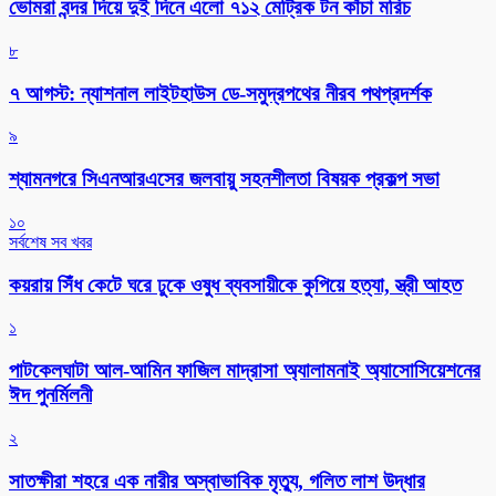
ভোমরা বন্দর দিয়ে দুই দিনে এলো ৭১২ মেট্রিক টন কাঁচা মরিচ
৮
৭ আগস্ট: ন্যাশনাল লাইটহাউস ডে-সমুদ্রপথের নীরব পথপ্রদর্শক
৯
শ্যামনগরে সিএনআরএসের জলবায়ু সহনশীলতা বিষয়ক প্রকল্প সভা
১০
সর্বশেষ সব খবর
কয়রায় সিঁধ কেটে ঘরে ঢুকে ওষুধ ব্যবসায়ীকে কুপিয়ে হত্যা, স্ত্রী আহত
১
পাটকেলঘাটা আল-আমিন ফাজিল মাদ্রাসা অ্যালামনাই অ্যাসোসিয়েশনের
ঈদ পুনর্মিলনী
২
সাতক্ষীরা শহরে এক নারীর অস্বাভাবিক মৃত্যু, গলিত লাশ উদ্ধার