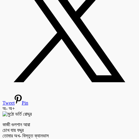
Tweet
Pin
অ-
অ+
কাজী গুলশান আরা
চোখ যায় যদ্দুর
তোমার অখ- বিস্তৃত ক্যানভাস