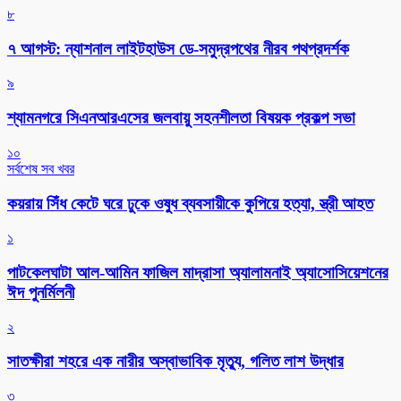
৮
৭ আগস্ট: ন্যাশনাল লাইটহাউস ডে-সমুদ্রপথের নীরব পথপ্রদর্শক
৯
শ্যামনগরে সিএনআরএসের জলবায়ু সহনশীলতা বিষয়ক প্রকল্প সভা
১০
সর্বশেষ সব খবর
কয়রায় সিঁধ কেটে ঘরে ঢুকে ওষুধ ব্যবসায়ীকে কুপিয়ে হত্যা, স্ত্রী আহত
১
পাটকেলঘাটা আল-আমিন ফাজিল মাদ্রাসা অ্যালামনাই অ্যাসোসিয়েশনের
ঈদ পুনর্মিলনী
২
সাতক্ষীরা শহরে এক নারীর অস্বাভাবিক মৃত্যু, গলিত লাশ উদ্ধার
৩