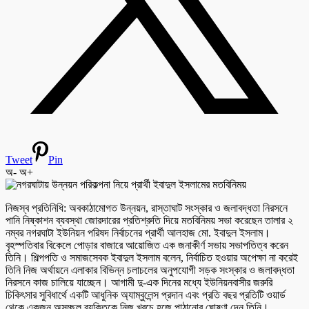
Tweet
Pin
অ-
অ+
নিজস্ব প্রতিনিধি: অবকাঠামোগত উন্নয়ন, রাস্তাঘাট সংস্কার ও জলাবদ্ধতা নিরসনে
পানি নিষ্কাশন ব্যবস্থা জোরদারের প্রতিশ্রুতি দিয়ে মতবিনিময় সভা করেছেন তালার ২
নম্বর নগরঘাটা ইউনিয়ন পরিষদ নির্বাচনের প্রার্থী আলহাজ মো. ইবাদুল ইসলাম।
বৃহস্পতিবার বিকেলে পোড়ার বাজারে আয়োজিত এক জনাকীর্ণ সভায় সভাপতিত্ব করেন
তিনি। শিল্পপতি ও সমাজসেবক ইবাদুল ইসলাম বলেন, নির্বাচিত হওয়ার অপেক্ষা না করেই
তিনি নিজ অর্থায়নে এলাকার বিভিন্ন চলাচলের অনুপযোগী সড়ক সংস্কার ও জলাবদ্ধতা
নিরসনে কাজ চালিয়ে যাচ্ছেন। আগামী দু-এক দিনের মধ্যে ইউনিয়নবাসীর জরুরি
চিকিৎসার সুবিধার্থে একটি আধুনিক অ্যাম্বুলেন্স প্রদান এবং প্রতি বছর প্রতিটি ওয়ার্ড
থেকে একজন অসচ্ছল ব্যক্তিকে নিজ খরচে হজে পাঠানোর ঘোষণা দেন তিনি।