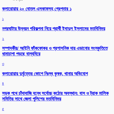
কলারোয়ায় ২০ বোতল এসকাফসহ গ্রেপ্তার ১
১
নগরঘাটায় উন্নয়ন পরিকল্পনা নিয়ে প্রার্থী ইবাদুল ইসলামের মতবিনিময়
২
সম্পাদকীয়/ আইনি ফাঁকফোকর ও প্রশাসনিক দায় এড়ানোর সংস্কৃতিতে
ধামাচাপা পড়ছে বাল্যবিয়ে
৩
কলারোয়ায় দুর্বৃত্তের কোপে নিঃস্ব কৃষক, থানায় অভিযোগ
৪
সড়ক পথে চাঁদাবাজি বন্ধে সর্বোচ্চ কঠোর অবস্থান: বাস ও ট্রাক মালিক
সমিতির সাথে জেলা পুলিশের মতবিনিময়
৫