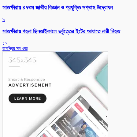
সাতক্ষীরায় ৪৭তম জাতীয় বিজ্ঞান ও প্রযুক্তি সপ্তাহ উদ্বোধন
৯
সাতক্ষীরায় গহনা ছিনতাইকালে দুর্বৃত্তের ইটের আঘাতে নারী নিহত
১০
জনপ্রিয় সব খবর