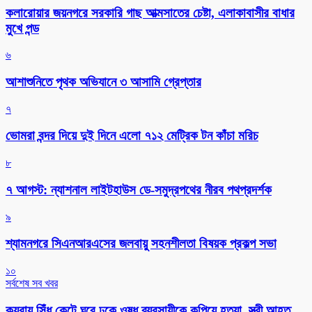
কলারোয়ার জয়নগরে সরকারি গাছ আত্মসাতের চেষ্টা, এলাকাবাসীর বাধার
মুখে পন্ড
৬
আশাশুনিতে পৃথক অভিযানে ৩ আসামি গ্রেপ্তার
৭
ভোমরা বন্দর দিয়ে দুই দিনে এলো ৭১২ মেট্রিক টন কাঁচা মরিচ
৮
৭ আগস্ট: ন্যাশনাল লাইটহাউস ডে-সমুদ্রপথের নীরব পথপ্রদর্শক
৯
শ্যামনগরে সিএনআরএসের জলবায়ু সহনশীলতা বিষয়ক প্রকল্প সভা
১০
সর্বশেষ সব খবর
কয়রায় সিঁধ কেটে ঘরে ঢুকে ওষুধ ব্যবসায়ীকে কুপিয়ে হত্যা, স্ত্রী আহত