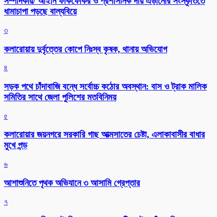
সম্পাদকীয়/ আইনি ফাঁকফোকর ও প্রশাসনিক দায় এড়ানোর সংস্কৃতিতে
ধামাচাপা পড়ছে বাল্যবিয়ে
৩
কলারোয়ায় দুর্বৃত্তের কোপে নিঃস্ব কৃষক, থানায় অভিযোগ
৪
সড়ক পথে চাঁদাবাজি বন্ধে সর্বোচ্চ কঠোর অবস্থান: বাস ও ট্রাক মালিক
সমিতির সাথে জেলা পুলিশের মতবিনিময়
৫
কলারোয়ার জয়নগরে সরকারি গাছ আত্মসাতের চেষ্টা, এলাকাবাসীর বাধার
মুখে পন্ড
৬
আশাশুনিতে পৃথক অভিযানে ৩ আসামি গ্রেপ্তার
৭