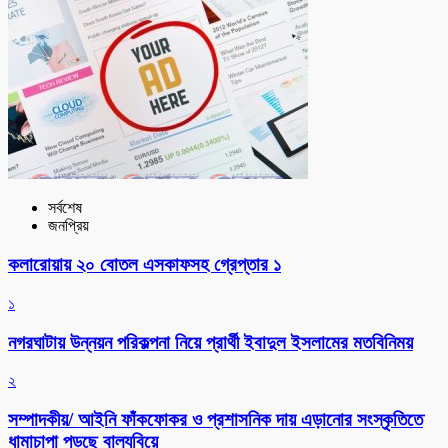
সর্বশেষ
জনপ্রিয়
কলারোয়ায় ২০ বোতল এসকাফসহ গ্রেপ্তার ১
১
নগরঘাটায় উন্নয়ন পরিকল্পনা নিয়ে প্রার্থী ইবাদুল ইসলামের মতবিনিময়
২
সম্পাদকীয়/ আইনি ফাঁকফোকর ও প্রশাসনিক দায় এড়ানোর সংস্কৃতিতে
ধামাচাপা পড়ছে বাল্যবিয়ে