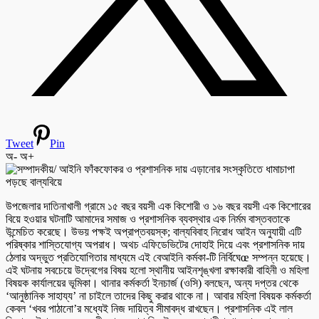
Tweet
Pin
অ-
অ+
উপজেলার দাতিনাখালী গ্রামে ১৫ বছর বয়সী এক কিশোরী ও ১৬ বছর বয়সী এক কিশোরের
বিয়ে হওয়ার ঘটনাটি আমাদের সমাজ ও প্রশাসনিক ব্যবস্থার এক নির্মম বাস্তবতাকে
উন্মেচিত করেছে। উভয় পক্ষই অপ্রাপ্তবয়স্ক; বাল্যবিবাহ নিরোধ আইন অনুযায়ী এটি
পরিষ্কার শাস্তিযোগ্য অপরাধ। অথচ এফিডেভিটের দোহাই দিয়ে এবং প্রশাসনিক দায়
ঠেলার অদ্ভুত প্রতিযোগিতার মাধ্যমে এই বেআইনি কর্মকা-টি নির্বিঘেœ সম্পন্ন হয়েছে।
এই ঘটনায় সবচেয়ে উদ্বেগের বিষয় হলো স্থানীয় আইনশৃঙ্খলা রক্ষাকারী বাহিনী ও মহিলা
বিষয়ক কার্যালয়ের ভূমিকা। থানার কর্মকর্তা ইনচার্জ (ওসি) বলছেন, অন্য দপ্তর থেকে
‘আনুষ্ঠানিক সাহায্য’ না চাইলে তাদের কিছু করার থাকে না। আবার মহিলা বিষয়ক কর্মকর্তা
কেবল ‘খবর পাঠানো’র মধ্যেই নিজ দায়িত্ব সীমাবদ্ধ রাখছেন। প্রশাসনিক এই লাল