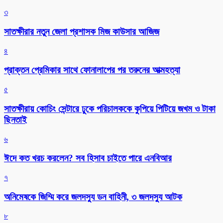
৩
সাতক্ষীরার নতুন জেলা প্রশাসক মিজ কাউসার আজিজ
৪
প্রাক্তন প্রেমিকার সাথে ফোনালাপের পর তরুনের আত্মহত্যা
৫
সাতক্ষীরায় কোচিং সেন্টারে ঢুকে পরিচালককে কুপিয়ে পিটিয়ে জখম ও টাকা
ছিনতাই
৬
ঈদে কত খরচ করলেন? সব হিসাব চাইতে পারে এনবিআর
৭
অনিমেষকে জিম্মি করে জলদস্যু ডন বাহিনী, ৩ জলদস্যু আটক
৮