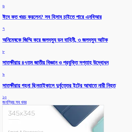
৬
ঈদে কত খরচ করলেন? সব হিসাব চাইতে পারে এনবিআর
৭
অনিমেষকে জিম্মি করে জলদস্যু ডন বাহিনী, ৩ জলদস্যু আটক
৮
সাতক্ষীরায় ৪৭তম জাতীয় বিজ্ঞান ও প্রযুক্তি সপ্তাহ উদ্বোধন
৯
সাতক্ষীরায় গহনা ছিনতাইকালে দুর্বৃত্তের ইটের আঘাতে নারী নিহত
১০
জনপ্রিয় সব খবর