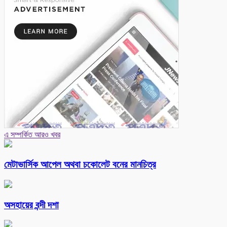
এ সম্পর্কিত আরও খবর
মেটাভার্সিক আপেল অথবা চকোলেট বনের মানচিত্র
অসহায়ের বন্দী দশা