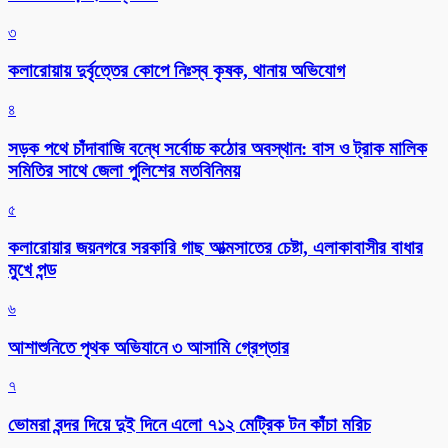
৩
কলারোয়ায় দুর্বৃত্তের কোপে নিঃস্ব কৃষক, থানায় অভিযোগ
৪
সড়ক পথে চাঁদাবাজি বন্ধে সর্বোচ্চ কঠোর অবস্থান: বাস ও ট্রাক মালিক
সমিতির সাথে জেলা পুলিশের মতবিনিময়
৫
কলারোয়ার জয়নগরে সরকারি গাছ আত্মসাতের চেষ্টা, এলাকাবাসীর বাধার
মুখে পন্ড
৬
আশাশুনিতে পৃথক অভিযানে ৩ আসামি গ্রেপ্তার
৭
ভোমরা বন্দর দিয়ে দুই দিনে এলো ৭১২ মেট্রিক টন কাঁচা মরিচ