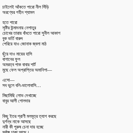
চাইলেই আঁকতে পারো নীল সিঁড়ি
অরণ্যের গহীন শ্যামল
হতে পারো
সৃষ্টির উন্মাদনায় নেশাতুর
চোখের তারায় বাঁধতে পারো সুনীল আকাশ
বুক ভর্তি বারুদ
পেরিয়ে যাও জোনাক জ্বলা মাঠ
ছুঁয়ে দাও মায়ের হাসি
বাগানের ফুল
অমরত্ব পাক বাবার শার্ট
মুছে ফেল অপ্রাপ্তির অমানিশা—
এসো—
সব ভুলে বলি-ভালোবাসি…
মিছামিছি লোভ দেখাচ্ছে
বাবুর আলী গোলদার
‎কিছু ইতর প্রাণী মলমূত্র ত্যাগ করছে
‎দুর্গন্ধ নাকে আসছে
‎নারী কী পুরুষ চেনা দায় হচ্ছে
‎সর্বাঙ্গ ঢাকা আছে।