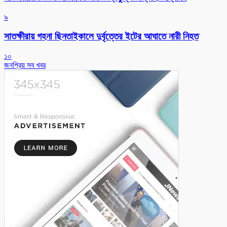
৯
সাতক্ষীরায় গহনা ছিনতাইকালে দুর্বৃত্তের ইটের আঘাতে নারী নিহত
১০
জনপ্রিয় সব খবর