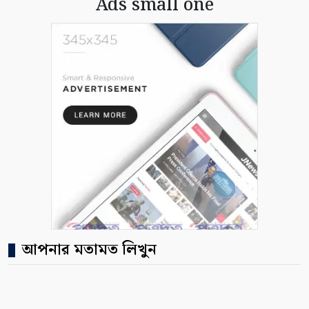
Ads small one
আপনার মতামত লিখুন