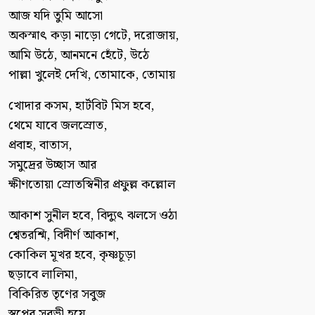
আজ যদি তুমি আসো
অকস্মাৎ কড়া নাড়ো গেটে, দরোজায়,
আমি উঠে, আনমনে হেঁটে, উঠে
পাল্লা খুলেই দেখি, তোমাকে, তোমায়
খোদার কসম, হার্টবিট মিস হবে,
থেমে যাবে জলস্রোত,
প্রবাহ, বাতাস,
সমুদ্রের উচ্ছাস আর
ক্ষীণতোয়া স্রোতস্বিনীর প্রফুল্ল কল্লোল
আকাশ সুনীল হবে, বিদ্যুৎ ঝলসে ওঠা
শ্বেতরশ্মি, বিদীর্ণ আকাশ,
কোকিল মূখর হবে, কৃষ্ণচূড়া
ছড়াবে লালিমা,
বিকিরিত তৃণের সবুজ
স্বপ্নের সুরভী হয়ে,