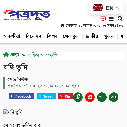
EN
সোমবার, ১০ আগস্ট ২০২৬, ২৫ শ্রাবণ ১৪৩৩
সাতক্ষীরা
বিনোদন
শিক্ষা
খেলাধুলা
জাতীয়
খুলনা
যশ
প্রচ্ছদ
সাহিত্য ও সংস্কৃতি
যদি তুমি
ডেস্ক নিউজ
প্রকাশিত: শনিবার, ২৩ মে, ২০২৬, ১:১০ পূর্বাহ্ণ
অ-
অ+
Facebook
Tweet
Pin
মোসলেহ উদ্দিন বাবুল