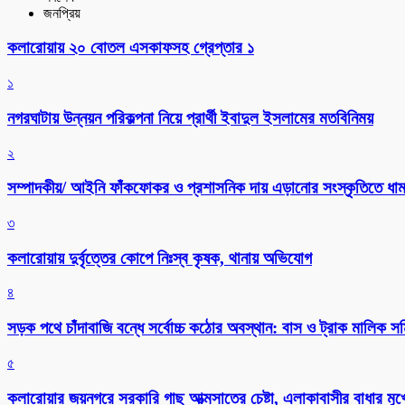
জনপ্রিয়
কলারোয়ায় ২০ বোতল এসকাফসহ গ্রেপ্তার ১
১
নগরঘাটায় উন্নয়ন পরিকল্পনা নিয়ে প্রার্থী ইবাদুল ইসলামের মতবিনিময়
২
সম্পাদকীয়/ আইনি ফাঁকফোকর ও প্রশাসনিক দায় এড়ানোর সংস্কৃতিতে ধামা
৩
কলারোয়ায় দুর্বৃত্তের কোপে নিঃস্ব কৃষক, থানায় অভিযোগ
৪
সড়ক পথে চাঁদাবাজি বন্ধে সর্বোচ্চ কঠোর অবস্থান: বাস ও ট্রাক মালিক 
৫
কলারোয়ার জয়নগরে সরকারি গাছ আত্মসাতের চেষ্টা, এলাকাবাসীর বাধার মুখে