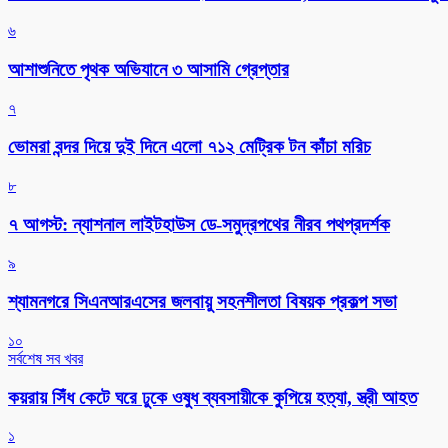
৬
আশাশুনিতে পৃথক অভিযানে ৩ আসামি গ্রেপ্তার
৭
ভোমরা বন্দর দিয়ে দুই দিনে এলো ৭১২ মেট্রিক টন কাঁচা মরিচ
৮
৭ আগস্ট: ন্যাশনাল লাইটহাউস ডে-সমুদ্রপথের নীরব পথপ্রদর্শক
৯
শ্যামনগরে সিএনআরএসের জলবায়ু সহনশীলতা বিষয়ক প্রকল্প সভা
১০
সর্বশেষ সব খবর
কয়রায় সিঁধ কেটে ঘরে ঢুকে ওষুধ ব্যবসায়ীকে কুপিয়ে হত্যা, স্ত্রী আহত
১