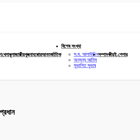
বিশেষ সংখ্যা
স.ম. আলাউদ্দিন
ষা
খেলাধুলা
জাতীয়
খুলনা
যশোর
আন্তর্জাতিক
সম্পাদকীয়
ই-পেপার
অন্যন্য আনিস
সুভাশিত সুভাষ
াপ্রধান