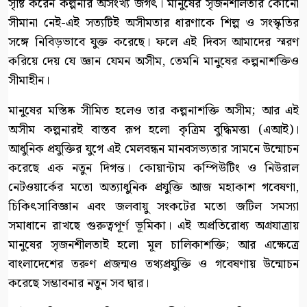
সৃষ্টি করেন কল্পনার অসংখ্য জগৎ। মানুষের সৃজনশীলতার কোনো
সীমানা নেই-এই সত্যটিই অসীমতার ধারণাকে শিল্প ও সংস্কৃতির
সঙ্গে নিবিড়ভাবে যুক্ত করেছে। ফলে এই দিবস আমাদের স্মরণ
করিয়ে দেয় যে জ্ঞান যেমন অসীম, তেমনি মানুষের কল্পনাশক্তিও
সীমাহীন।
মানুষের মস্তিষ্ক সীমিত হলেও তার কল্পনাশক্তি অসীম; আর এই
অসীম কল্পনারই বাস্তব রূপ হলো কৃত্রিম বুদ্ধিমত্তা (এআই)।
আধুনিক প্রযুক্তির যুগে এই মেলবন্ধন মানবসভ্যতার সামনে উন্মোচন
করেছে এক নতুন দিগন্ত। কোয়ান্টাম কম্পিউটিং ও নিউরাল
নেটওয়ার্কের মতো অত্যাধুনিক প্রযুক্তি আজ মহাকাশ গবেষণা,
চিকিৎসাবিজ্ঞান এবং জলবায়ু সংকটের মতো জটিল সমস্যা
সমাধানে রাখছে গুরুত্বপূর্ণ ভূমিকা। এই অপ্রতিরোধ্য অগ্রযাত্রায়
মানুষের সৃজনশীলতাই হলো মূল চালিকাশক্তি; আর এক্ষেত্রে
বাংলাদেশের তরুণ প্রজন্মও তথ্যপ্রযুক্তি ও গবেষণায় উন্মোচন
করেছে সম্ভাবনার নতুন সব দ্বার।