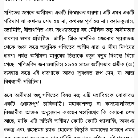
গণিতের জগতে অসীমতা একটি বিস্ময়কর ধারণা। এটি এমন একটি
পরিমাণ যা কখনও শেষ হয় না, কখনও পূর্ণ হয় না। ক্যালকুলাস,
জ্যামিতি, বীজগণিত এবং সংখ্যাতত্ত্বের বহু মৌলিক তত্ত্ব অসীমতার
ধারণার ওপর প্রতিষ্ঠিত। প্রাচীন গ্রিক দার্শনিক জেনোর প্যারাডক্স
থেকে শুরু করে আধুনিক গণিতের অসীম ধারা ও সীমা নির্ণয়ের
ধারণা পর্যন্ত অসীমতা মানুষের চিন্তাকে নতুন নতুন দিগন্তে নিয়ে
গেছে। গণিতবিদ জন ওয়ালিস ১৬৫৫ সালে অসীমতার প্রতীক (∞)
ব্যবহার করে এই ধারণাকে আরও সুসংহত রূপ দেন, যা আজ
বিশ্বব্যাপী পরিচিত।
তবে অসীমতা শুধু গণিতের বিষয় নয়; এটি মহাবিশ্বকে বোঝারও
একটি গুরুত্বপূর্ণ চাবিকাঠি। মহাকাশতত্ত্ব বা কসমোলজিতে
বিজ্ঞানীরা আজও অনুসন্ধান করছেন-মহাবিশ্বের কি কোনো শেষ
আছে, নাকি এটি সত্যিই অসীম? কোটি কোটি গ্যালাক্সি, অসংখ্য
নক্ষত্র এবং রহস্যময় ব্ল্যাক হোলের বিস্তৃতি আমাদের সামনে এমন