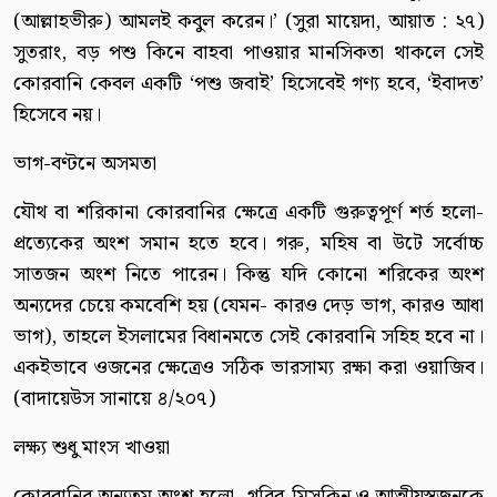
(আল্লাহভীরু) আমলই কবুল করেন।’ (সুরা মায়েদা, আয়াত : ২৭)
সুতরাং, বড় পশু কিনে বাহবা পাওয়ার মানসিকতা থাকলে সেই
কোরবানি কেবল একটি ‘পশু জবাই’ হিসেবেই গণ্য হবে, ‘ইবাদত’
হিসেবে নয়।
ভাগ-বণ্টনে অসমতা
যৌথ বা শরিকানা কোরবানির ক্ষেত্রে একটি গুরুত্বপূর্ণ শর্ত হলো-
প্রত্যেকের অংশ সমান হতে হবে। গরু, মহিষ বা উটে সর্বোচ্চ
সাতজন অংশ নিতে পারেন। কিন্তু যদি কোনো শরিকের অংশ
অন্যদের চেয়ে কমবেশি হয় (যেমন- কারও দেড় ভাগ, কারও আধা
ভাগ), তাহলে ইসলামের বিধানমতে সেই কোরবানি সহিহ হবে না।
একইভাবে ওজনের ক্ষেত্রেও সঠিক ভারসাম্য রক্ষা করা ওয়াজিব।
(বাদায়েউস সানায়ে ৪/২০৭)
লক্ষ্য শুধু মাংস খাওয়া
কোরবানির অন্যতম অংশ হলো- গরিব-মিসকিন ও আত্মীয়স্বজনকে