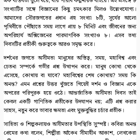
এক বাস্তবতা তুলে ধরে, যার পরিধি কল্পনারও বাইরে। এই প্রসঙ্গে ৮
সংখ্যাটির সঙ্গে বিজ্ঞানের কিছু চমৎকার মিলও উল্লেখযোগ্য।
আমাদের সৌরজগতের প্রধান গ্রহ সংখ্যা ৮টি, সূর্যের আলো
পৃথিবীতে পৌঁছাতে সময় লাগে প্রায় ৮ মিনিট এবং জীবনের জন্য
অপরিহার্য অক্সিজেনের পারমাণবিক সংখ্যাও ৮। এসব তথ্য
দিবসটির প্রতীকী গুরুত্বকে আরও সমৃদ্ধ করে।
দর্শনের জগতে অসীমতা মানুষের অস্তিত্ব, সময়, মহাবিশ্ব এবং
চেতনা সম্পর্কে গভীর প্রশ্ন উত্থাপন করে। মানুষ কোথা থেকে
এসেছে, কোথায় বা যাবে? মহাবিশ্বের শেষ কোথায়? সময় কি
অনন্ত? এমন প্রশ্নের উত্তর খুঁজতে গিয়েই দর্শন ও বিজ্ঞান একে
অপরের পরিপূরক হয়ে ওঠে। আন্তর্জাতিক অসীমতা দিবস তাই
কেবল একটি গাণিতিক প্রতীকের উদযাপন নয়; এটি প্রশ্ন করার
সাহস, নতুন করে ভাবার ক্ষমতা এবং মুক্তবুদ্ধির চর্চার প্রতীক।
সাহিত্য ও শিল্পকলায়ও অসীমতার উপস্থিতি সুস্পষ্ট। কবিরা অনন্ত
প্রেমের কথা বলেন, শিল্পীরা আঁকেন সীমাহীন আকাশ, লেখকেরা