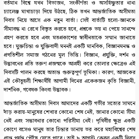
বর্তমান বিশ্বে যখন বিভাজন, সংকীর্ণতা ও অসহিষ্ণুতার নানা
চ্যালেঞ্জ মাথাচাড়া দিয়ে উঠছে, ঠিক তখন আন্তর্জাতিক অসীমতা
দিবস নিয়ে আসে এক নতুন বার্তা। সেই বার্তাটি হলো-জ্ঞানকে
সীমাবদ্ধ না রেখে বিস্তৃত করতে হবে, প্রশ্নকে ভয় না পেয়ে সানন্দে
গ্রহণ করতে হবে এবং মতপ্রকাশের স্বাধীনতাকে সম্মান জানাতে
হবে। মুক্তচিন্তা ও যুক্তিবাদী মননই একটি মানবিক, বিজ্ঞানমনস্ক ও
প্রগতিশীল সমাজ গঠনের মূল ভিত্তি। বিজ্ঞান, প্রযুক্তি, দর্শন ও
উদ্ভাবনের প্রতি তরুণ প্রজন্মকে আগ্রহী করে তোলার ক্ষেত্রেও এই
দিবসটি পালন করছে অত্যন্ত গুরুত্বপূর্ণ ভূমিকা। কারণ, আজকের
এই কৌতূহলী শিক্ষার্থীই আগামী দিনের একেকজন কৃতি বিজ্ঞানী,
দার্শনিক, গবেষক কিংবা উদ্ভাবক।
আন্তর্জাতিক অসীমতা দিবস আমাদের একটি গভীর সত্যের সামনে
দাঁড় করায়-মানুষের শেখার কোনো শেষ নেই, জানার কোনো সীমা
নেই এবং সম্ভাবনার কোনো পরিসীমা নেই। পৃথিবীর ক্ষুদ্র একটি
কোণে বসেও মানুষ তার চিন্তার ডানায় ভর করে মহাবিশ্বের শেষ
প্রান্ত পর্যন্ত পৌঁছে যেতে পারে। তাই ৮ আগস্ট কেবল একটি দিবস