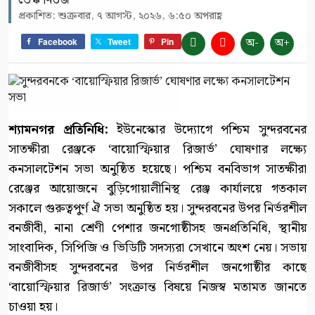
ডেস্ক নিউজ
প্রকাশিত: শুক্রবার, ৭ আগস্ট, ২০২৬, ৬:৫০ অপরাহ্ণ
অ-
অ+
Facebook
Tweet
Pin
শ্যামনগর প্রতিনিধি:
ইউনেস্কোর উদ্যোগে পশ্চিম সুন্দরবনের
সাতক্ষীরা রেঞ্জকে ‘বায়োস্ফিয়ার রিজার্ভ’ ঘোষণার লক্ষ্যে
কনসালটেশন সভা অনুষ্ঠিত হয়েছে। পশ্চিম বনবিভাগ সাতক্ষীরা
রেঞ্জের আয়োজনে বুড়িগোয়ালীনিস্থ রেঞ্জ কার্যালয়ে গতকাল
সকালে গুরুত্বপুর্ণ ঐ সভা অনুষ্ঠিত হয়। সুন্দরবনের উপর নির্ভরশীল
বনজীবী, নানা শ্রেণী পেশার জনগোষ্ঠীসহ জনপ্রতিনিধি, স্থানীয়
সাংবাদিক, সিপিজি ও ভিডিটি সদস্যরা সেখানে অংশ নেয়। সভায়
বনজীবীসহ সুন্দরবনের উপর নির্ভরশীল জনগোষ্ঠীর কাছে
‘বায়োস্ফিয়ার রিজার্ভ’ সংক্রান্ত বিষয়ে নিজস্ব মতামত জানতে
চাওয়া হয়।