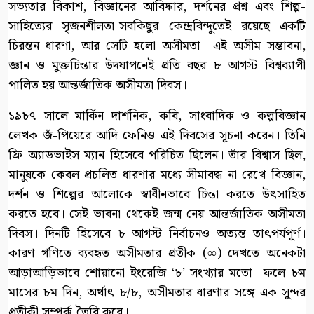
সভ্যতার বিকাশ, বিজ্ঞানের আবিষ্কার, দর্শনের প্রশ্ন এবং শিল্প-
সাহিত্যের সৃজনশীলতা-সবকিছুর কেন্দ্রবিন্দুতেই রয়েছে একটি
চিরন্তন ধারণা, আর সেটি হলো অসীমতা। এই অসীম সম্ভাবনা,
জ্ঞান ও মুক্তচিন্তার উদযাপনেই প্রতি বছর ৮ আগস্ট বিশ্বব্যাপী
পালিত হয় আন্তর্জাতিক অসীমতা দিবস।
১৯৮৭ সালে মার্কিন দার্শনিক, কবি, সাংবাদিক ও কল্পবিজ্ঞান
লেখক জঁ-পিয়েরে আদি ফেনিও এই দিবসের সূচনা করেন। তিনি
ফ্রি অ্যাডভাইস ম্যান হিসেবে পরিচিত ছিলেন। তাঁর বিশ্বাস ছিল,
মানুষকে কেবল প্রচলিত ধারণার মধ্যে সীমাবদ্ধ না রেখে বিজ্ঞান,
দর্শন ও শিল্পের আলোকে স্বাধীনভাবে চিন্তা করতে উৎসাহিত
করতে হবে। সেই ভাবনা থেকেই জন্ম নেয় আন্তর্জাতিক অসীমতা
দিবস। দিনটি হিসেবে ৮ আগস্ট নির্বাচনও অত্যন্ত তাৎপর্যপূর্ণ।
কারণ গণিতে ব্যবহৃত অসীমতার প্রতীক (∞) দেখতে অনেকটা
আড়াআড়িভাবে শোয়ানো ইংরেজি ‘৮’ সংখ্যার মতো। ফলে ৮ম
মাসের ৮ম দিন, অর্থাৎ ৮/৮, অসীমতার ধারণার সঙ্গে এক সুন্দর
প্রতীকী সম্পর্ক তৈরি করে।