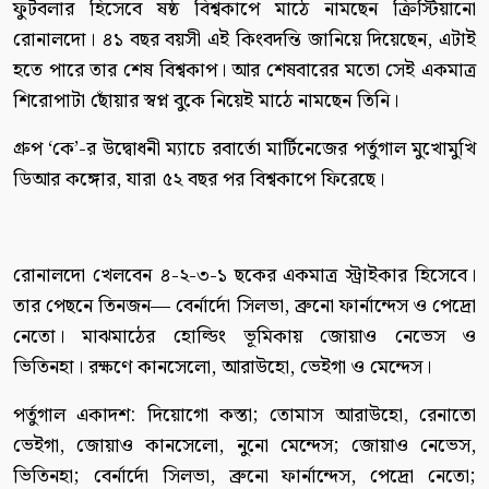
ফুটবলার হিসেবে ষষ্ঠ বিশ্বকাপে মাঠে নামছেন ক্রিস্টিয়ানো
রোনালদো। ৪১ বছর বয়সী এই কিংবদন্তি জানিয়ে দিয়েছেন, এটাই
হতে পারে তার শেষ বিশ্বকাপ। আর শেষবারের মতো সেই একমাত্র
শিরোপাটা ছোঁয়ার স্বপ্ন বুকে নিয়েই মাঠে নামছেন তিনি।
গ্রুপ ‘কে’-র উদ্বোধনী ম্যাচে রবার্তো মার্টিনেজের পর্তুগাল মুখোমুখি
ডিআর কঙ্গোর, যারা ৫২ বছর পর বিশ্বকাপে ফিরেছে।
রোনালদো খেলবেন ৪-২-৩-১ ছকের একমাত্র স্ট্রাইকার হিসেবে।
তার পেছনে তিনজন— বের্নার্দো সিলভা, ব্রুনো ফার্নান্দেস ও পেদ্রো
নেতো। মাঝমাঠের হোল্ডিং ভূমিকায় জোয়াও নেভেস ও
ভিতিনহা। রক্ষণে কানসেলো, আরাউহো, ভেইগা ও মেন্দেস।
পর্তুগাল একাদশ: দিয়োগো কস্তা; তোমাস আরাউহো, রেনাতো
ভেইগা, জোয়াও কানসেলো, নুনো মেন্দেস; জোয়াও নেভেস,
ভিতিনহা; বের্নার্দো সিলভা, ব্রুনো ফার্নান্দেস, পেদ্রো নেতো;