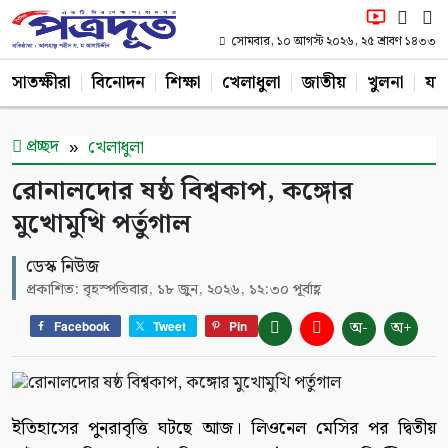
সোমবার, ১০ আগস্ট ২০২৬, ২৫ শ্রাবণ ১৪৩৩
সাতক্ষীরা
বিনোদন
শিক্ষা
খেলাধুলা
জাতীয়
খুলনা
যশ
প্রচ্ছদ
খেলাধুলা
রোনালদোর ষষ্ঠ বিশ্বকাপ, কঙ্গোর
মুখোমুখি পর্তুগাল
ডেস্ক নিউজ
প্রকাশিত: বৃহস্পতিবার, ১৮ জুন, ২০২৬, ১২:৩০ পূর্বাহ্ণ
অ-
অ+
Facebook
Tweet
Pin
ইতিহাসের পুনরাবৃত্তি ঘটছে আজ। লিওনেল মেসির পর দ্বিতীয়