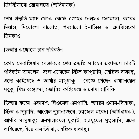
ক্রিস্টিয়ানো রোনালদো (অধিনায়ক)।
শেষ প্রস্তুতি ম্যাচ থেকে বেঞ্চে গেছেন নেলসন সেমেদো, রুবেন
দিয়াস, দিয়োগো দালোত, গনসালো ইনাসিও ও ফ্রান্সিসকো
ত্রিনকাও।
ডিআর কঙ্গোতে চার পরিবর্তন
কোচ সেবাস্তিয়ান দেজাবরে শেষ প্রস্তুতি ম্যাচের একাদশে চারটি
পরিবর্তন আনলেন। দলে এসেছেন স্টিভ কাপুয়াদি, সেদ্রিক বাকাম্বু,
এদো কাইয়েম্বে ও আর্থার মাসুয়াকু— বেঞ্চে গেছেন নাথানিয়েল
মবুকু, থিও বঙ্গোন্দা, জোরিস কাইয়েম্বে ও নোয়া সাদিকি।
ডিআর কঙ্গো একাদশ: লিওনেল এমপাসি; অ্যারন ওয়ান-বিসাকা,
স্টিভ কাপুয়াদি, আক্সেল তুয়ানজেবে, চ্যান্সেল মবেম্বা (অধিনায়ক),
আর্থার মাসুয়াকু; এনগালায়েল মুকাউ, স্যামুয়েল মুতুসামি, এদো
কাইয়েম্বে; ইয়োয়ান উইসা, সেদ্রিক বাকাম্বু।