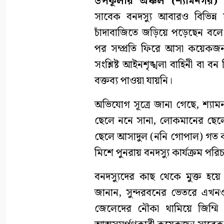
উপকূলীয় অঞ্চল (শ্যামনগর) প্
সাবেক বনদস্যু আবারও বিভিন্ন 
চাঁদাবাজিতে জড়িয়ে পড়েছেন বলে
পর সম্প্রতি ফিরে আসা কয়েক
সংশ্লিষ্ট আইনশৃঙ্খলা বাহিনী বা 
বক্তব্য পাওয়া যায়নি।
অভিযোগ সূত্রে জানা গেছে, শ্য
ছেলে ননে সানা, লোকমানের ছেল
ছেলে আসাদুল (ননি গোপাল) গত কয়
মিশে পুনরায় বনদস্যু কার্যক্রম পর
বনদস্যুদের কাছ থেকে মুক্ত হয়
জানান, সুন্দরবনের ভেতরে এখনও
জেলেদের নৌকা থামিয়ে জিম্ম