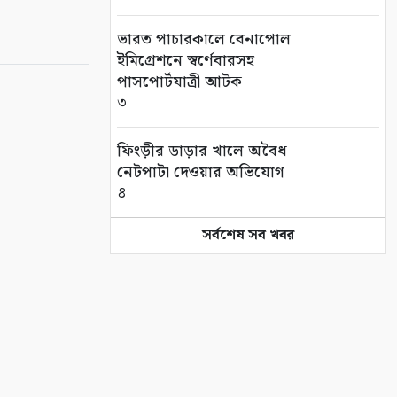
ভারত পাচারকালে বেনাপোল
ইমিগ্রেশনে স্বর্ণেবারসহ
পাসপোর্টযাত্রী আটক
৩
ফিংড়ীর ডাড়ার খালে অবৈধ
নেটপাটা দেওয়ার অভিযোগ
৪
সর্বশেষ সব খবর
তালায় বিল থেকে যুবকের মৃতদেহ
উদ্ধার
৫
গণঅভ্যুত্থানের দ্বিতীয় বর্ষপূর্তি
উপলক্ষে সাতক্ষীরায় বিএনপির
র‌্যালি ও আলোচনা সভা
৬