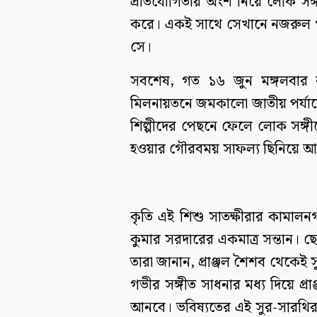
প্রতিযোগিতায় অংশ নিয়ে লোক সঙ্
করে। একই সাথে সেখানে নজরুল গীত
সে।
সবশেষ, গত ১৬ জুন মঙ্গলবার রা
মিলনায়তনে জমকালো জাতীয় পর্যায়ে
শিল্পীদের পেছনে ফেলে লোক সঙ্গীতে
হওয়ার গৌরবময় সাফল্য ছিনিয়ে আনে
কৃতি এই শিশু সাতক্ষীরার কামালনগরে
কুমার সরদারের একমাত্র সন্তান। ছ
তারা জানান, প্রাঞ্জল শৈশব থেকেই সুর
গভীর সঙ্গীত সাধনার মধ্য দিয়ে প্র
আনবে। ভবিষ্যতের এই সুর-সারথির