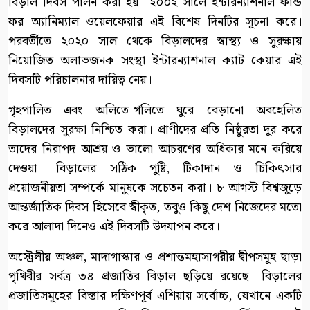
বিড়াল দিবস পালন করা হয়। ২০০২ সালে ইন্টারন্যাশনাল ফান্ড
ফর অ্যানিম্যাল ওয়েলফেয়ার এই বিশেষ দিনটির সূচনা করে।
পরবর্তীতে ২০২০ সাল থেকে বিড়ালদের স্বাস্থ্য ও সুরক্ষায়
নিয়োজিত অলাভজনক সংস্থা ইন্টারন্যাশনাল ক্যাট কেয়ার এই
দিবসটি পরিচালনার দায়িত্ব নেয়।
গৃহপালিত এবং অলিতে-গলিতে ঘুরে বেড়ানো অবহেলিত
বিড়ালদের সুরক্ষা নিশ্চিত করা। প্রাণীদের প্রতি নিষ্ঠুরতা দূর করে
তাদের নিরাপদ আশ্রয় ও ভালো আচরণের অধিকার মনে করিয়ে
দেওয়া। বিড়ালের সঠিক পুষ্টি, টিকাদান ও চিকিৎসার
প্রয়োজনীয়তা সম্পর্কে মানুষকে সচেতন করা। ৮ আগস্ট বিশ্বজুড়ে
আন্তর্জাতিক দিবস হিসেবে স্বীকৃত, তবুও কিছু দেশ নিজেদের মতো
করে আলাদা দিনেও এই দিবসটি উদযাপন করে।
অস্ট্রেলীয় অঞ্চল, মাদাগাস্কার ও প্রশান্তমহাসাগরীয় দ্বীপসমূহ ছাড়া
পৃথিবীর সর্বত্র ৩৪ প্রজাতির বিড়াল ছড়িয়ে রয়েছে। বিড়ালের
প্রজাতিসমূহের বিস্তার দক্ষিণপূর্ব এশিয়ায় সর্বোচ্চ, যেখানে একটি