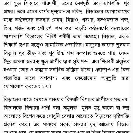
এরা ক্ষুদ্র শিকারে পারদর্শী। এদের নৈশদৃষ্টি এবং ঘ্রাণশক্তি খুব
প্রখর। তবে এদের বর্ণের দৃশ্যমানতা দরিদ্র। বিড়ালের যোগাযোগের
মধ্যে কণ্ঠস্বরের ব্যবহার যেমন, মিয়াও, গরগর, কম্পনজাত শব্দ,
হিস, গর্জন এবং গোঁ গোঁ শব্দ করা প্রভৃতি কণ্ঠ্যবর্ণের ব্যবহারের
পাশাপাশি বিড়ালের নির্দিষ্ট শরীরী ভাষা রয়েছে। বিড়াল, একক
শিকারী হওয়া সত্ত্বেও সামাজিক প্রজাতির। মানুষের কানের তুলনায়
বিড়াল খুব তীক্ষ্ণ এবং খুব উচ্চ শব্দ কম্পাঙ্ক শুনতে পায়, যেমন
ইঁদুর অথবা অন্যান্য ক্ষুদ্র প্রাণীর দ্বারা সৃষ্ট শব্দ। এরা শিকারী প্রবৃত্তির
হওয়ায় ভোর ও সন্ধ্যায় সর্বাধিক সক্রিয় থাকে। এছাড়াও এরা নিজ
প্রজাতির সাথে অপ্রকাশ্য এবং ফেরোমোন অনুভূতি দ্বারা
যোগাযোগ করতে সক্ষম।
বিড়ালের রাতে দেখতে পাওয়ার বিষয়টি নিশাচর প্রাণীদের মত নয়।
বিড়ালকে নিশাচর প্রাণী বলা অমূলক। মূলত মৃদু আলো বা স্বল্প
আলোতে বিশেষ করে গোধূলি বেলার আলোতে বিড়ালের দৃষ্টিশক্তি
প্রকাশ করে। এর মাধ্যমে সকাল-সন্ধ্যার মৃদু আলোয় বিড়াল
দেখতে পায়, যে আলোয় মানুষ দেখতে পায় না কিন্তু বিড়াল দেখতে