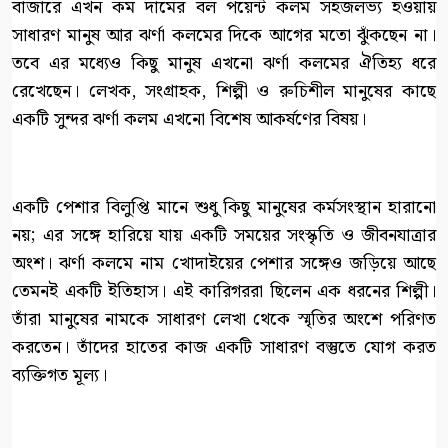
বাজারে এখন কম দামের বল পয়েন্ট কলম সহজলভ্য হওয়ায়
সাধারণ মানুষ আর ঝর্ণা কলমের দিকে আগের মতো ঝুঁকছেন না।
তবে এর মধ্যেও কিছু মানুষ এখনো ঝর্ণা কলমের ঐতিহ্য ধরে
রেখেছেন। লেখক, সংগ্রাহক, শিল্পী ও রুচিশীল মানুষের কাছে
একটি সুন্দর ঝর্ণা কলম এখনো বিশেষ আকর্ষণের বিষয়।
একটি পেশার বিলুপ্তি মানে শুধু কিছু মানুষের কর্মসংস্থান হারানো
নয়; এর সঙ্গে হারিয়ে যায় একটি সময়ের সংস্কৃতি ও জীবনযাত্রার
অংশ। ঝর্ণা কলমে নাম খোদাইয়ের পেশার সঙ্গেও জড়িয়ে আছে
তেমনই একটি ইতিহাস। এই কারিগররা ছিলেন এক ধরনের শিল্পী।
তাঁরা মানুষের নামকে সাধারণ লেখা থেকে স্মৃতির অংশে পরিণত
করতেন। তাঁদের হাতের কাজ একটি সাধারণ বস্তুতে যোগ করত
ব্যক্তিগত মূল্য।