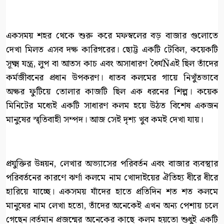
একসময় শহর থেকে শুরু করে মফস্বলের বড় বাজার গুলোতে
দেখা মিলত এসব দক্ষ কারিগরের। ছোট্ট একটি টেবিল, কয়েকটি
সূক্ষ্ম যন্ত্র, লুপ বা আতস কাচ এবং অসাধারণ ধৈর্যÑএই ছিল তাঁদের
কর্মজীবনের প্রধান উপকরণ। ধাতব কলমের গায়ে নিখুঁতভাবে
অক্ষর ফুটিয়ে তোলার কাজটি ছিল এক ধরনের শিল্প। কয়েক
মিনিটের মধ্যেই একটি সাধারণ কলম হয়ে উঠত বিশেষ একজন
মানুষের স্মৃতিবাহী সম্পদ। আজ সেই দৃশ্য খুব কমই দেখা যায়।
প্রযুক্তির উন্নয়ন, লেখার অভ্যাসের পরিবর্তন এবং বাজার ব্যবস্থার
পরিবর্তনের কারণে ঝর্ণা কলমে নাম খোদাইয়ের ঐতিহ্য ধীরে ধীরে
হারিয়ে যাচ্ছে। একসময় যাঁদের হাতে প্রতিদিন শত শত কলমে
মানুষের নাম লেখা হতো, তাঁদের অনেকেই এখন অন্য পেশায় চলে
গেছেন।বর্তমান প্রজন্মের অনেকের কাছে কলম হয়তো শুধুই একটি