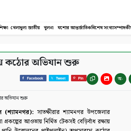
িক্ষা
খেলাধুলা
জাতীয়
খুলনা
যশোর
আন্তর্জাতিক
বিশেষ সংখ্যা
সম্পাদকী
ষায় কঠোর অভিযান শুরু
অ-
Facebook
Tweet
Pin
 (শ্যামনগর):
সাতক্ষীরার শ্যামনগর উপজেলার
া প্রকল্পের আওতায় নির্মিত টেকসই বেড়িবাঁধ রক্ষায়