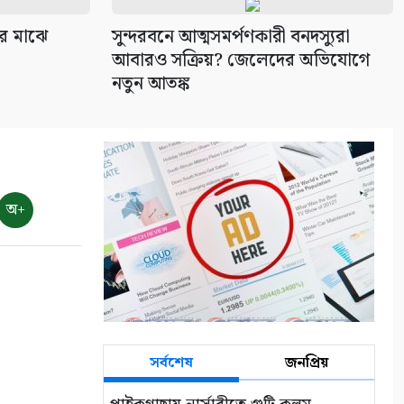
দের মাঝে
সুন্দরবনে আত্মসমর্পণকারী বনদস্যুরা
আবারও সক্রিয়? জেলেদের অভিযোগে
নতুন আতঙ্ক
অ+
সর্বশেষ
জনপ্রিয়