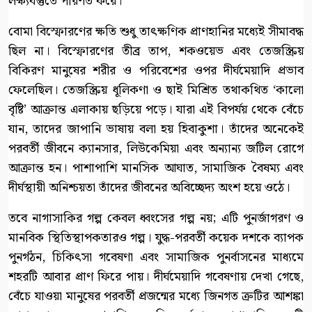
লক্ষ্যবস্তুতে পরিণত করে।
বোমা বিস্ফোরণের ক্ষতি শুধু তাৎক্ষণিক প্রাণহানির মধ্যেই সীমাবদ্ধ
ছিল না। বিস্ফোরণের তীব্র তাপ, শকওয়েভ এবং তেজস্ক্রিয়
বিকিরণ মানুষের শরীর ও পরিবেশের ওপর দীর্ঘমেয়াদি প্রভাব
ফেলেছিল। তেজস্ক্রিয় ধূলিকণা ও ছাই মিশ্রিত তথাকথিত ‘কালো
বৃষ্টি’ আক্রান্ত এলাকায় ছড়িয়ে পড়ে। যারা এই বিপর্যয় থেকে বেঁচে
যান, তাদের জাপানি ভাষায় বলা হয় হিবাকুশা। তাঁদের অনেকেই
পরবর্তী জীবনে ক্যানসার, লিউকেমিয়া এবং অন্যান্য জটিল রোগে
আক্রান্ত হন। পাশাপাশি মানসিক আঘাত, সামাজিক বৈষম্য এবং
দীর্ঘস্থায়ী অনিশ্চয়তা তাঁদের জীবনের অবিচ্ছেদ্য অংশ হয়ে ওঠে।
তবে নাগাসাকির গল্প কেবল ধ্বংসের গল্প নয়; এটি পুনর্জাগরণ ও
মানবিক স্থিতিস্থাপকতারও গল্প। যুদ্ধ-পরবর্তী কয়েক দশকে ব্যাপক
পুনর্গঠন, চিকিৎসা গবেষণা এবং সামাজিক পুনর্বাসনের মাধ্যমে
শহরটি আবার প্রাণ ফিরে পায়। দীর্ঘমেয়াদি গবেষণায় দেখা গেছে,
বেঁচে যাওয়া মানুষের পরবর্তী প্রজন্মের মধ্যে জিনগত ত্রুটির আশঙ্কা