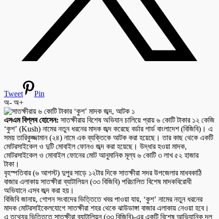
Tweet
Pin
অ-
অ+
এসএম বিপ্লব হোসেন:
সাতক্ষীরায় বিশেষ অভিযান চালিয়ে প্রায় ৬ কোটি টাকার ১২ কেজি
‘কুশ’ (Kush) নামের নতুন ধরনের মাদক জব্দ করেছে বর্ডার গার্ড বাংলাদেশ (বিজিবি)। এ
সময় তারিকুজ্জামান (২৪) নামে এক ব্যক্তিকে আটক করা হয়েছে। তার কাছ থেকে একটি
মোটরসাইকেল ও দুটি মোবাইল ফোনও জব্দ করা হয়েছে। উদ্ধার হওয়া মাদক,
মোটরসাইকেল ও মোবাইল ফোনের মোট আনুমানিক মূল্য ৬ কোটি ৩ লাখ ৫২ হাজার
টাকা।
বৃহস্পতিবার (৬ আগস্ট) দুপুর সাড়ে ১২টার দিকে সাতক্ষীরা সদর উপজেলার মাধবকাঠি
বাজার এলাকায় সাতক্ষীরা ব্যাটালিয়ন (৩৩ বিজিবি) পরিচালিত বিশেষ মাদকবিরোধী
অভিযানে এসব জব্দ করা হয়।
বিজিবি জানায়, গোপন সংবাদের ভিত্তিতে খবর পাওয়া যায়, ‘কুশ’ নামের নতুন ধরনের
মাদক মোটরসাইকেলযোগে সাতক্ষীরা শহর থেকে ঝাউডাঙ্গা বাজার এলাকায় নেওয়া হবে।
এ তথ্যের ভিত্তিতে সাতক্ষীরা ব্যাটালিয়ন (৩৩ বিজিবি)-এর একটি বিশেষ আভিযানিক দল