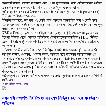
মাধবকাঠি বাজার এলাকায় অবস্থান নেয়। পরে সন্দেহভাজন একটি মোটরসাইকেল থামিয়ে
তল্লাশি চালালে চালকের কাছ থেকে ১২ কেজি ‘কুশ’ উদ্ধার করা হয়।
আটক ব্যক্তি কলারোয়া উপজেলার কেড়াগাছি গ্রামের বাসিন্দা মো. তারিকুজ্জামান (২৪)।
তিনি মো. ওহিদুজ্জামানের ছেলে।
বিজিবির তথ্যমতে, জব্দ করা ১২ কেজি ‘কুশ’ মাদকের আনুমানিক মূল্য ৬ কোটি টাকা।
এছাড়া জব্দ করা মোটরসাইকেলের মূল্য প্রায় ২ লাখ টাকা এবং দুটি মোবাইল ফোনের মূল্য
প্রায় ১ লাখ ৫২ হাজার টাকা।
বিজিবি জানিয়েছে, ‘কুশ’ মূলত মারিজুয়ানা গাছের ফুল বা কুঁড়ি থেকে প্রস্তুত করা হয়।
বিশ্বের বিভিন্ন দেশে এর সঙ্গে অতিরিক্ত টেট্রাহাইড্রোক্যানাবিনল (THC) মিশিয়ে
তরল, পাউডার বা ট্যাবলেট আকারেও এটি সিনথেটিক মাদক হিসেবে তৈরি ও বাজারজাত
করা হচ্ছে।
এ বিষয়ে সাতক্ষীরা ব্যাটালিয়ন (৩৩ বিজিবি)-এর অধিনায়ক লেফটেন্যান্ট কর্নেল কাজী
আশিকুর রহমান, ওএসপি, পিএসসি বলেন, ভারতের সঙ্গে সাতক্ষীরা ব্যাটালিয়নের ৫৪
কিলোমিটার সীমান্ত এলাকায় মাদক পাচার প্রতিরোধে বিজিবি নিরলসভাবে কাজ করছে।
মাদক নিয়ন্ত্রণে আইনশৃঙ্খলা বাহিনীর পাশাপাশি সামাজিক ও পারিবারিক পর্যায়ে সচেতনতা
বৃদ্ধিরও প্রয়োজন রয়েছে। সীমান্ত এলাকায় মাদকবিরোধী অভিযান ভবিষ্যতেও অব্যাহত
থাকবে বলেও তিনি জানান।
আটক ব্যক্তির বিরুদ্ধে আইনগত ব্যবস্থা গ্রহণের প্রক্রিয়া চলমান রয়েছে বলে বিজিবি
জানিয়েছে।
এ সম্পর্কিত আরও খবর
এসএমসি সভাপতি নির্বাচিত হওয়ায় শেখ সিদ্দিকুর রহমানকে সংবর্ধনা ও
অভিনন্দন