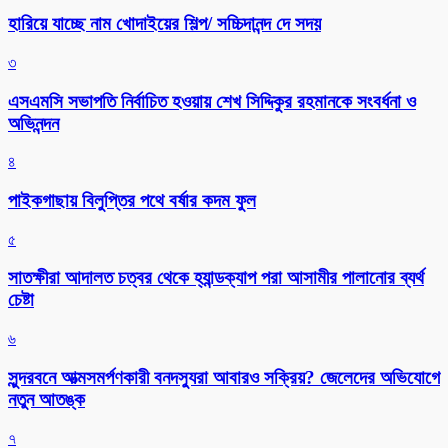
হারিয়ে যাচ্ছে নাম খোদাইয়ের শিল্প/ সচ্চিদানন্দ দে সদয়
৩
এসএমসি সভাপতি নির্বাচিত হওয়ায় শেখ সিদ্দিকুর রহমানকে সংবর্ধনা ও
অভিনন্দন
৪
পাইকগাছায় বিলুপ্তির পথে বর্ষার কদম ফুল
৫
সাতক্ষীরা আদালত চত্বর থেকে হ্যান্ডক্যাপ পরা আসামীর পালানোর ব্যর্থ
চেষ্টা
৬
সুন্দরবনে আত্মসমর্পণকারী বনদস্যুরা আবারও সক্রিয়? জেলেদের অভিযোগে
নতুন আতঙ্ক
৭