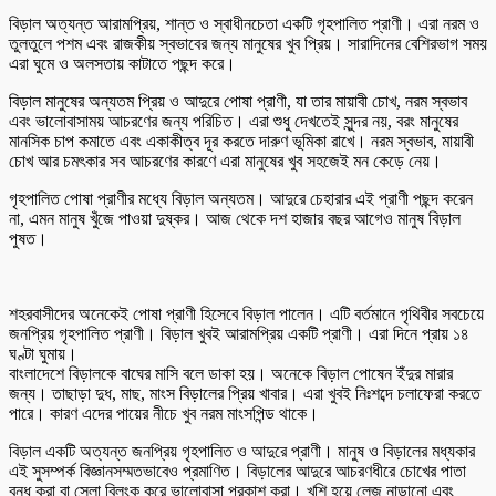
বিড়াল অত্যন্ত আরামপ্রিয়, শান্ত ও স্বাধীনচেতা একটি গৃহপালিত প্রাণী। এরা নরম ও
তুলতুলে পশম এবং রাজকীয় স্বভাবের জন্য মানুষের খুব প্রিয়। সারাদিনের বেশিরভাগ সময়
এরা ঘুমে ও অলসতায় কাটাতে পছন্দ করে।
বিড়াল মানুষের অন্যতম প্রিয় ও আদুরে পোষা প্রাণী, যা তার মায়াবী চোখ, নরম স্বভাব
এবং ভালোবাসাময় আচরণের জন্য পরিচিত। এরা শুধু দেখতেই সুন্দর নয়, বরং মানুষের
মানসিক চাপ কমাতে এবং একাকীত্ব দূর করতে দারুণ ভূমিকা রাখে। নরম স্বভাব, মায়াবী
চোখ আর চমৎকার সব আচরণের কারণে এরা মানুষের খুব সহজেই মন কেড়ে নেয়।
গৃহপালিত পোষা প্রাণীর মধ্যে বিড়াল অন্যতম। আদুরে চেহারার এই প্রাণী পছন্দ করেন
না, এমন মানুষ খুঁজে পাওয়া দুষ্কর। আজ থেকে দশ হাজার বছর আগেও মানুষ বিড়াল
পুষত।
শহরবাসীদের অনেকেই পোষা প্রাণী হিসেবে বিড়াল পালেন। এটি বর্তমানে পৃথিবীর সবচেয়ে
জনপ্রিয় গৃহপালিত প্রাণী। বিড়াল খুবই আরামপ্রিয় একটি প্রাণী। এরা দিনে প্রায় ১৪
ঘণ্টা ঘুমায়।
বাংলাদেশে বিড়ালকে বাঘের মাসি বলে ডাকা হয়। অনেকে বিড়াল পোষেন ইঁদুর মারার
জন্য। তাছাড়া দুধ, মাছ, মাংস বিড়ালের প্রিয় খাবার। এরা খুবই নিঃশব্দে চলাফেরা করতে
পারে। কারণ এদের পায়ের নীচে খুব নরম মাংসপিন্ড থাকে।
বিড়াল একটি অত্যন্ত জনপ্রিয় গৃহপালিত ও আদুরে প্রাণী। মানুষ ও বিড়ালের মধ্যকার
এই সুসম্পর্ক বিজ্ঞানসম্মতভাবেও প্রমাণিত। বিড়ালের আদুরে আচরণধীরে চোখের পাতা
বন্ধ করা বা স্লো ব্লিংক করে ভালোবাসা প্রকাশ করা। খুশি হয়ে লেজ নাড়ানো এবং