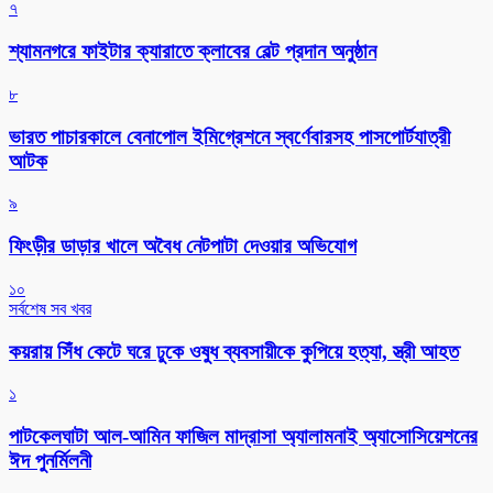
৭
শ্যামনগরে ফাইটার ক্যারাতে ক্লাবের বেল্ট প্রদান অনুষ্ঠান
৮
ভারত পাচারকালে বেনাপোল ইমিগ্রেশনে স্বর্ণেবারসহ পাসপোর্টযাত্রী
আটক
৯
ফিংড়ীর ডাড়ার খালে অবৈধ নেটপাটা দেওয়ার অভিযোগ
১০
সর্বশেষ সব খবর
কয়রায় সিঁধ কেটে ঘরে ঢুকে ওষুধ ব্যবসায়ীকে কুপিয়ে হত্যা, স্ত্রী আহত
১
পাটকেলঘাটা আল-আমিন ফাজিল মাদ্রাসা অ্যালামনাই অ্যাসোসিয়েশনের
ঈদ পুনর্মিলনী