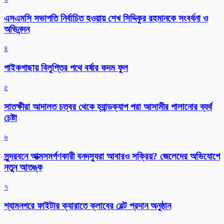
এসএমসি সভাপতি নির্বাচিত হওয়ায় শেখ সিদ্দিকুর রহমানকে সংবর্ধনা ও
অভিনন্দন
৪
পাইকগাছায় বিলুপ্তির পথে বর্ষার কদম ফুল
৫
সাতক্ষীরা আদালত চত্বর থেকে হ্যান্ডক্যাপ পরা আসামীর পালানোর ব্যর্থ
চেষ্টা
৬
সুন্দরবনে আত্মসমর্পণকারী বনদস্যুরা আবারও সক্রিয়? জেলেদের অভিযোগে
নতুন আতঙ্ক
৭
শ্যামনগরে ফাইটার ক্যারাতে ক্লাবের বেল্ট প্রদান অনুষ্ঠান