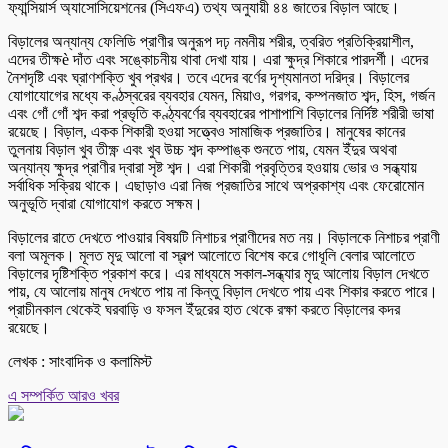
ফ্যান্সিয়ার্স অ্যাসোসিয়েশনের (সিএফএ) তথ্য অনুযায়ী ৪৪ জাতের বিড়াল আছে।
বিড়ালের অন্যান্য ফেলিডি প্রাণীর অনুরূপ দঢ় নমনীয় শরীর, ত্বরিত প্রতিক্রিয়াশীল,
এদের তীক্ষè দাঁত এবং সঙ্কোচনীয় থাবা দেখা যায়। এরা ক্ষুদ্র শিকারে পারদর্শী। এদের
নৈশদৃষ্টি এবং ঘ্রাণশক্তি খুব প্রখর। তবে এদের বর্ণের দৃশ্যমানতা দরিদ্র। বিড়ালের
যোগাযোগের মধ্যে কণ্ঠস্বরের ব্যবহার যেমন, মিয়াও, গরগর, কম্পনজাত শব্দ, হিস, গর্জন
এবং গোঁ গোঁ শব্দ করা প্রভৃতি কণ্ঠ্যবর্ণের ব্যবহারের পাশাপাশি বিড়ালের নির্দিষ্ট শরীরী ভাষা
রয়েছে। বিড়াল, একক শিকারী হওয়া সত্ত্বেও সামাজিক প্রজাতির। মানুষের কানের
তুলনায় বিড়াল খুব তীক্ষ্ণ এবং খুব উচ্চ শব্দ কম্পাঙ্ক শুনতে পায়, যেমন ইঁদুর অথবা
অন্যান্য ক্ষুদ্র প্রাণীর দ্বারা সৃষ্ট শব্দ। এরা শিকারী প্রবৃত্তির হওয়ায় ভোর ও সন্ধ্যায়
সর্বাধিক সক্রিয় থাকে। এছাড়াও এরা নিজ প্রজাতির সাথে অপ্রকাশ্য এবং ফেরোমোন
অনুভূতি দ্বারা যোগাযোগ করতে সক্ষম।
বিড়ালের রাতে দেখতে পাওয়ার বিষয়টি নিশাচর প্রাণীদের মত নয়। বিড়ালকে নিশাচর প্রাণী
বলা অমূলক। মূলত মৃদু আলো বা স্বল্প আলোতে বিশেষ করে গোধূলি বেলার আলোতে
বিড়ালের দৃষ্টিশক্তি প্রকাশ করে। এর মাধ্যমে সকাল-সন্ধ্যার মৃদু আলোয় বিড়াল দেখতে
পায়, যে আলোয় মানুষ দেখতে পায় না কিন্তু বিড়াল দেখতে পায় এবং শিকার করতে পারে।
প্রাচীনকাল থেকেই ঘরবাড়ি ও ফসল ইঁদুরের হাত থেকে রক্ষা করতে বিড়ালের কদর
রয়েছে।
লেখক : সাংবাদিক ও কলামিস্ট
এ সম্পর্কিত আরও খবর