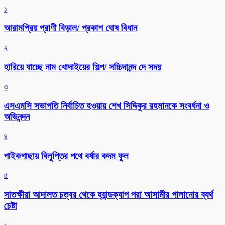
১
আরামপ্রিয় প্রাণী বিড়াল/ প্রকাশ ঘোষ বিধান
২
হারিয়ে যাচ্ছে নাম খোদাইয়ের শিল্প/ সচ্চিদানন্দ দে সদয়
৩
এসএমসি সভাপতি নির্বাচিত হওয়ায় শেখ সিদ্দিকুর রহমানকে সংবর্ধনা ও
অভিনন্দন
৪
পাইকগাছায় বিলুপ্তির পথে বর্ষার কদম ফুল
৫
সাতক্ষীরা আদালত চত্বর থেকে হ্যান্ডক্যাপ পরা আসামীর পালানোর ব্যর্থ
চেষ্টা