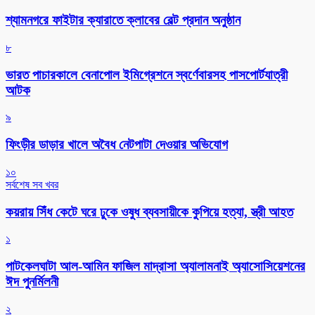
শ্যামনগরে ফাইটার ক্যারাতে ক্লাবের বেল্ট প্রদান অনুষ্ঠান
৮
ভারত পাচারকালে বেনাপোল ইমিগ্রেশনে স্বর্ণেবারসহ পাসপোর্টযাত্রী
আটক
৯
ফিংড়ীর ডাড়ার খালে অবৈধ নেটপাটা দেওয়ার অভিযোগ
১০
সর্বশেষ সব খবর
কয়রায় সিঁধ কেটে ঘরে ঢুকে ওষুধ ব্যবসায়ীকে কুপিয়ে হত্যা, স্ত্রী আহত
১
পাটকেলঘাটা আল-আমিন ফাজিল মাদ্রাসা অ্যালামনাই অ্যাসোসিয়েশনের
ঈদ পুনর্মিলনী
২