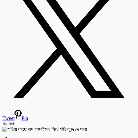
Tweet
Pin
অ-
অ+