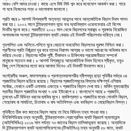
আরও বেশি আদর চাওয়া। কাছে এসে মিউ মিউ শব্দ করে মনোযোগ আকর্ষণ করা। গায়ে
গা ঘষে নিজেদের গন্ধ ও ভালোবাসা জানানো।
প্রতি বছর ৮ আগস্ট বিশ্বব্যাপী অত্যন্ত আনন্দের সাথে আন্তর্জাতিক বিড়াল দিবস পালন
করা হয়। ২০০২ সালে ইন্টারন্যাশনাল ফান্ড ফর অ্যানিম্যাল ওয়েলফেয়ার এই বিশেষ
দিনটির সূচনা করে। পরবর্তীতে ২০২০ সাল থেকে বিড়ালদের স্বাস্থ্য ও সুরক্ষায় নিয়োজিত
অলাভজনক সংস্থা ইন্টারন্যাশনাল ক্যাট কেয়ার এই দিবসটি পরিচালনার দায়িত্ব নেয়।
গৃহপালিত এবং অলিতে-গলিতে ঘুরে বেড়ানো অবহেলিত বিড়ালদের সুরক্ষা নিশ্চিত করা।
প্রাণীদের প্রতি নিষ্ঠুরতা দূর করে তাদের নিরাপদ আশ্রয় ও ভালো আচরণের অধিকার মনে
করিয়ে দেওয়া। বিড়ালের সঠিক পুষ্টি, টিকাদান ও চিকিৎসার প্রয়োজনীয়তা সম্পর্কে
মানুষকে সচেতন করা। ৮ আগস্ট বিশ্বজুড়ে আন্তর্জাতিক দিবস হিসেবে স্বীকৃত, তবুও
কিছু দেশ নিজেদের মতো করে আলাদা দিনেও এই দিবসটি উদযাপন করে।
অস্ট্রেলীয় অঞ্চল, মাদাগাস্কার ও প্রশান্তমহাসাগরীয় দ্বীপসমূহ ছাড়া পৃথিবীর সর্বত্র ৩৪
প্রজাতির বিড়াল ছড়িয়ে রয়েছে। বিড়ালের প্রজাতিসমূহের বিস্তার দক্ষিণপূর্ব এশিয়ায়
সর্বোচ্চ, যেখানে একটি এলাকায় একত্রে ৭ প্রজাতির বিড়াল দেখা যায়। মার্কিন যুক্তরাষ্ট্রে
স্থানীয় বিড়াল প্রজাতির সংখ্যা ৭ এবং ইউরোপে ৪। বাংলাদেশে আছে ৮ প্রজাতি,
তন্মধ্যে ৬টি বিভিন্ন ধরনের হুমকির মুখে। হুমকিগ্রস্ত ৬ প্রজাতির মধ্যে সোনালি বিড়াল,
গেছোবাঘ বা লামচিতা, চিতাবাঘ ও বাঘ অতিবিপন্ন এবং বনবিড়াল ও মেছোবিড়াল বিপন্ন।
পৃথিবীতে ঠিক কত জাতের বিড়াল আছে তা নিয়ে বিভিন্ন তথ্য পাওয়া যায়।
উইকিপিডিয়ার তথ্য অনুযায়ী, ইন্টারন্যাশনাল প্রোগ্রেসিভ ক্যাট ব্রিডার্স অ্যালায়েন্স
(আইপিসিবিএ) ২০১৬ সাল পর্যন্ত ৭৩ জাতের বিড়াল তালিকাভুক্ত করেছে। অন্যদিকে
দি ইন্টারন্যাশনাল ক্যাট অ্যাসোসিয়েশনের (টিআইসিএ) তথ্য অনুযায়ী ৫৮ জাত, ক্যাট