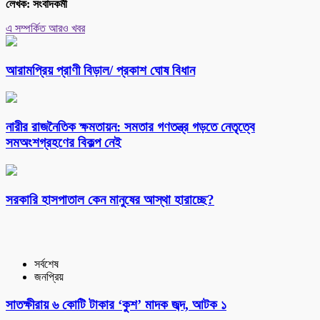
লেখক: সংবাদকর্মী
এ সম্পর্কিত আরও খবর
আরামপ্রিয় প্রাণী বিড়াল/ প্রকাশ ঘোষ বিধান
নারীর রাজনৈতিক ক্ষমতায়ন: সমতার গণতন্ত্র গড়তে নেতৃত্বে
সমঅংশগ্রহণের বিকল্প নেই
সরকারি হাসপাতাল কেন মানুষের আস্থা হারাচ্ছে?
সর্বশেষ
জনপ্রিয়
সাতক্ষীরায় ৬ কোটি টাকার ‘কুশ’ মাদক জব্দ, আটক ১