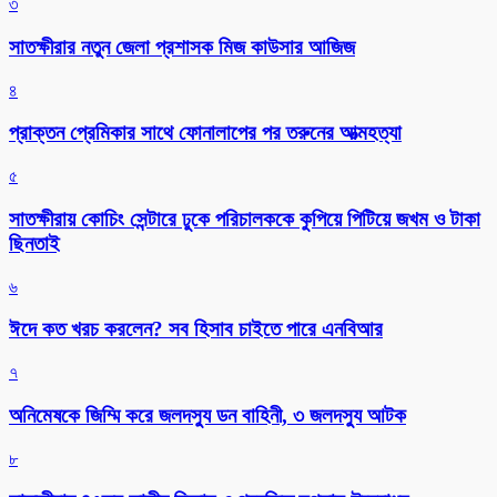
৩
সাতক্ষীরার নতুন জেলা প্রশাসক মিজ কাউসার আজিজ
৪
প্রাক্তন প্রেমিকার সাথে ফোনালাপের পর তরুনের আত্মহত্যা
৫
সাতক্ষীরায় কোচিং সেন্টারে ঢুকে পরিচালককে কুপিয়ে পিটিয়ে জখম ও টাকা
ছিনতাই
৬
ঈদে কত খরচ করলেন? সব হিসাব চাইতে পারে এনবিআর
৭
অনিমেষকে জিম্মি করে জলদস্যু ডন বাহিনী, ৩ জলদস্যু আটক
৮