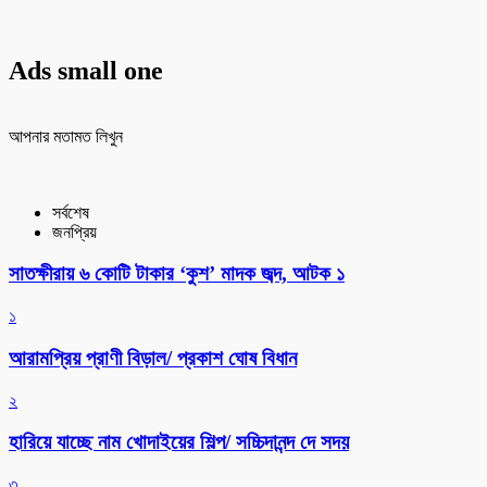
Ads small one
আপনার মতামত লিখুন
সর্বশেষ
জনপ্রিয়
সাতক্ষীরায় ৬ কোটি টাকার ‘কুশ’ মাদক জব্দ, আটক ১
১
আরামপ্রিয় প্রাণী বিড়াল/ প্রকাশ ঘোষ বিধান
২
হারিয়ে যাচ্ছে নাম খোদাইয়ের শিল্প/ সচ্চিদানন্দ দে সদয়
৩