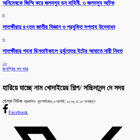
অনিমেষকে জিম্মি করে জলদস্যু ডন বাহিনী, ৩ জলদস্যু আটক
৮
সাতক্ষীরায় ৪৭তম জাতীয় বিজ্ঞান ও প্রযুক্তি সপ্তাহ উদ্বোধন
৯
সাতক্ষীরায় গহনা ছিনতাইকালে দুর্বৃত্তের ইটের আঘাতে নারী নিহত
১০
জনপ্রিয় সব খবর
হারিয়ে যাচ্ছে নাম খোদাইয়ের শিল্প/ সচ্চিদানন্দ দে সদয়
ডেস্ক নিউজ
প্রকাশিত: বৃহস্পতিবার, ৬ আগস্ট, ২০২৬, ৪:১৮ অপরাহ্ণ
Facebook