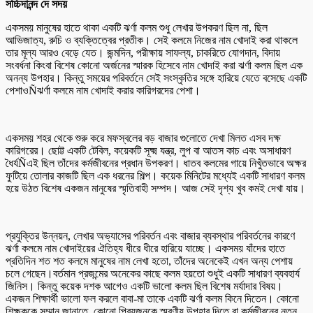
সচ্চিদানন্দ দে সদয়
একসময় মানুষের হাতে থাকা একটি ঝর্ণা কলম শুধু লেখার উপকরণ ছিল না, ছিল
আভিজাত্য, রুচি ও ব্যক্তিত্বের প্রতীক। সেই কলমে নিজের নাম খোদাই করা থাকলে
তার মূল্য আরও বেড়ে যেত। জন্মদিন, পরীক্ষায় সাফল্য, চাকরিতে যোগদান, বিদায়
সংবর্ধনা কিংবা বিশেষ কোনো অর্জনের স্মারক হিসেবে নাম খোদাই করা ঝর্ণা কলম ছিল এক
অনন্য উপহার। কিন্তু সময়ের পরিবর্তনে সেই সংস্কৃতির সঙ্গে হারিয়ে যেতে বসেছে একটি
পেশাওÑঝর্ণা কলমে নাম খোদাই করার কারিগরদের পেশা।
একসময় শহর থেকে শুরু করে মফস্বলের বড় বাজার গুলোতে দেখা মিলত এসব দক্ষ
কারিগরের। ছোট্ট একটি টেবিল, কয়েকটি সূক্ষ্ম যন্ত্র, লুপ বা আতস কাচ এবং অসাধারণ
ধৈর্যÑএই ছিল তাঁদের কর্মজীবনের প্রধান উপকরণ। ধাতব কলমের গায়ে নিখুঁতভাবে অক্ষর
ফুটিয়ে তোলার কাজটি ছিল এক ধরনের শিল্প। কয়েক মিনিটের মধ্যেই একটি সাধারণ কলম
হয়ে উঠত বিশেষ একজন মানুষের স্মৃতিবাহী সম্পদ। আজ সেই দৃশ্য খুব কমই দেখা যায়।
প্রযুক্তির উন্নয়ন, লেখার অভ্যাসের পরিবর্তন এবং বাজার ব্যবস্থার পরিবর্তনের কারণে
ঝর্ণা কলমে নাম খোদাইয়ের ঐতিহ্য ধীরে ধীরে হারিয়ে যাচ্ছে। একসময় যাঁদের হাতে
প্রতিদিন শত শত কলমে মানুষের নাম লেখা হতো, তাঁদের অনেকেই এখন অন্য পেশায়
চলে গেছেন।বর্তমান প্রজন্মের অনেকের কাছে কলম হয়তো শুধুই একটি সাধারণ ব্যবহার্য
জিনিস। কিন্তু কয়েক দশক আগেও একটি ভালো কলম ছিল বিশেষ মর্যাদার বিষয়।
একজন শিক্ষার্থী ভালো ফল করলে বাবা-মা তাকে একটি ঝর্ণা কলম কিনে দিতেন। কোনো
শিক্ষককে সম্মান জানাতে, কোনো প্রিয়জনকে স্মরণীয় উপহার দিতে বা কর্মজীবনের নতুন