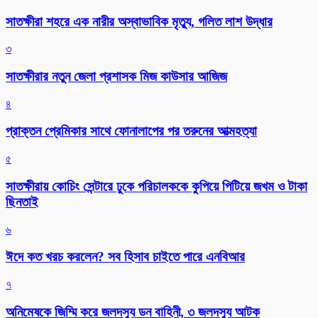
সাতক্ষীরা শহরে এক নারীর অস্বাভাবিক মৃত্যু, গলিত লাশ উদ্ধার
৩
সাতক্ষীরার নতুন জেলা প্রশাসক মিজ কাউসার আজিজ
৪
প্রাক্তন প্রেমিকার সাথে ফোনালাপের পর তরুনের আত্মহত্যা
৫
সাতক্ষীরায় কোচিং সেন্টারে ঢুকে পরিচালককে কুপিয়ে পিটিয়ে জখম ও টাকা
ছিনতাই
৬
ঈদে কত খরচ করলেন? সব হিসাব চাইতে পারে এনবিআর
৭
অনিমেষকে জিম্মি করে জলদস্যু ডন বাহিনী, ৩ জলদস্যু আটক