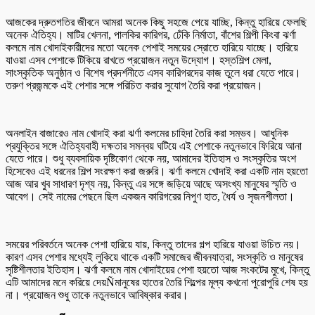
আজকের দ্রুতগতির জীবনে আমরা অনেক কিছু সহজে পেয়ে যাচ্ছি, কিন্তু হারিয়ে ফেলছি
অনেক ঐতিহ্য। মাটির খেলনা, পালকির কারিগর, ঢেঁকি নির্মাতা, বাঁশের শিল্পী কিংবা ঝর্ণা
কলমে নাম খোদাইকারীদের মতো অনেক পেশাই সময়ের স্রোতে হারিয়ে যাচ্ছে। হারিয়ে
যাওয়া এসব পেশাকে টিকিয়ে রাখতে প্রয়োজন নতুন উদ্যোগ। হস্তশিল্প মেলা,
সাংস্কৃতিক অনুষ্ঠান ও বিশেষ প্রদর্শনীতে এসব কারিগরদের কাজ তুলে ধরা যেতে পারে।
তরুণ প্রজন্মকে এই পেশার সঙ্গে পরিচিত করার সুযোগ তৈরি করা প্রয়োজন।
অনলাইন বাজারেও নাম খোদাই করা ঝর্ণা কলমের চাহিদা তৈরি করা সম্ভব। আধুনিক
প্রযুক্তির সঙ্গে ঐতিহ্যবাহী দক্ষতার সমন্বয় ঘটিয়ে এই পেশাকে নতুনভাবে ফিরিয়ে আনা
যেতে পারে। শুধু ব্যবসায়িক দৃষ্টিকোণ থেকে নয়, আমাদের ইতিহাস ও সংস্কৃতির অংশ
হিসেবেও এই ধরনের শিল্প সংরক্ষণ করা জরুরি। ঝর্ণা কলমে খোদাই করা একটি নাম হয়তো
আজ আর খুব সাধারণ দৃশ্য নয়, কিন্তু এর সঙ্গে জড়িয়ে আছে অসংখ্য মানুষের স্মৃতি ও
আবেগ। সেই নামের পেছনে ছিল একজন কারিগরের নিপুণ হাত, ধৈর্য ও সৃজনশীলতা।
সময়ের পরিবর্তনে অনেক পেশা হারিয়ে যায়, কিন্তু তাদের গল্প হারিয়ে যাওয়া উচিত নয়।
কারণ এসব পেশার মধ্যেই লুকিয়ে থাকে একটি সমাজের জীবনযাত্রা, সংস্কৃতি ও মানুষের
সৃষ্টিশীলতার ইতিহাস। ঝর্ণা কলমে নাম খোদাইয়ের পেশা হয়তো আজ সংকটের মুখে, কিন্তু
এটি আমাদের মনে করিয়ে দেয়Ñমানুষের হাতের তৈরি শিল্পের মূল্য কখনো পুরোপুরি শেষ হয়
না। প্রয়োজন শুধু তাকে নতুনভাবে আবিষ্কার করার।