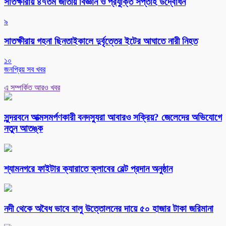
সাতক্ষীরায় ৪৭তম জাতীয় বিজ্ঞান ও প্রযুক্তি সপ্তাহ উদ্বোধন
৯
সাতক্ষীরায় গহনা ছিনতাইকালে দুর্বৃত্তের ইটের আঘাতে নারী নিহত
১০
জনপ্রিয় সব খবর
এ সম্পর্কিত আরও খবর
সুন্দরবনে আত্মসমর্পণকারী বনদস্যুরা আবারও সক্রিয়? জেলেদের অভিযোগে
নতুন আতঙ্ক
শ্যামনগরে ফাইটার ক্যারাতে ক্লাবের বেল্ট প্রদান অনুষ্ঠান
নদী থেকে অবৈধ ভাবে বালু উত্তোলনের দায়ে ৫০ হাজার টাকা জরিমানা