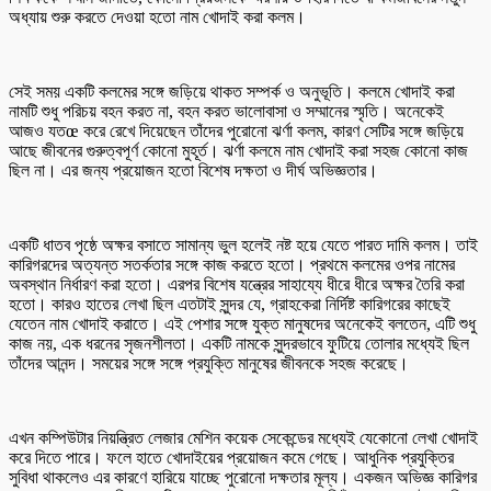
অধ্যায় শুরু করতে দেওয়া হতো নাম খোদাই করা কলম।
সেই সময় একটি কলমের সঙ্গে জড়িয়ে থাকত সম্পর্ক ও অনুভূতি। কলমে খোদাই করা
নামটি শুধু পরিচয় বহন করত না, বহন করত ভালোবাসা ও সম্মানের স্মৃতি। অনেকেই
আজও যতœ করে রেখে দিয়েছেন তাঁদের পুরোনো ঝর্ণা কলম, কারণ সেটির সঙ্গে জড়িয়ে
আছে জীবনের গুরুত্বপূর্ণ কোনো মুহূর্ত। ঝর্ণা কলমে নাম খোদাই করা সহজ কোনো কাজ
ছিল না। এর জন্য প্রয়োজন হতো বিশেষ দক্ষতা ও দীর্ঘ অভিজ্ঞতার।
একটি ধাতব পৃষ্ঠে অক্ষর বসাতে সামান্য ভুল হলেই নষ্ট হয়ে যেতে পারত দামি কলম। তাই
কারিগরদের অত্যন্ত সতর্কতার সঙ্গে কাজ করতে হতো। প্রথমে কলমের ওপর নামের
অবস্থান নির্ধারণ করা হতো। এরপর বিশেষ যন্ত্রের সাহায্যে ধীরে ধীরে অক্ষর তৈরি করা
হতো। কারও হাতের লেখা ছিল এতটাই সুন্দর যে, গ্রাহকেরা নির্দিষ্ট কারিগরের কাছেই
যেতেন নাম খোদাই করাতে। এই পেশার সঙ্গে যুক্ত মানুষদের অনেকেই বলতেন, এটি শুধু
কাজ নয়, এক ধরনের সৃজনশীলতা। একটি নামকে সুন্দরভাবে ফুটিয়ে তোলার মধ্যেই ছিল
তাঁদের আনন্দ। সময়ের সঙ্গে সঙ্গে প্রযুক্তি মানুষের জীবনকে সহজ করেছে।
এখন কম্পিউটার নিয়ন্ত্রিত লেজার মেশিন কয়েক সেকেন্ডের মধ্যেই যেকোনো লেখা খোদাই
করে দিতে পারে। ফলে হাতে খোদাইয়ের প্রয়োজন কমে গেছে। আধুনিক প্রযুক্তির
সুবিধা থাকলেও এর কারণে হারিয়ে যাচ্ছে পুরোনো দক্ষতার মূল্য। একজন অভিজ্ঞ কারিগর