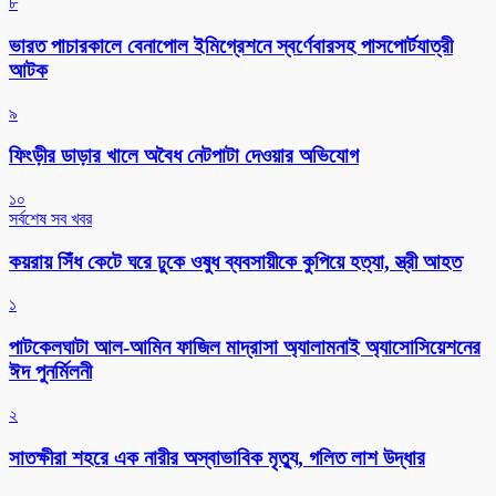
৮
ভারত পাচারকালে বেনাপোল ইমিগ্রেশনে স্বর্ণেবারসহ পাসপোর্টযাত্রী
আটক
৯
ফিংড়ীর ডাড়ার খালে অবৈধ নেটপাটা দেওয়ার অভিযোগ
১০
সর্বশেষ সব খবর
কয়রায় সিঁধ কেটে ঘরে ঢুকে ওষুধ ব্যবসায়ীকে কুপিয়ে হত্যা, স্ত্রী আহত
১
পাটকেলঘাটা আল-আমিন ফাজিল মাদ্রাসা অ্যালামনাই অ্যাসোসিয়েশনের
ঈদ পুনর্মিলনী
২
সাতক্ষীরা শহরে এক নারীর অস্বাভাবিক মৃত্যু, গলিত লাশ উদ্ধার