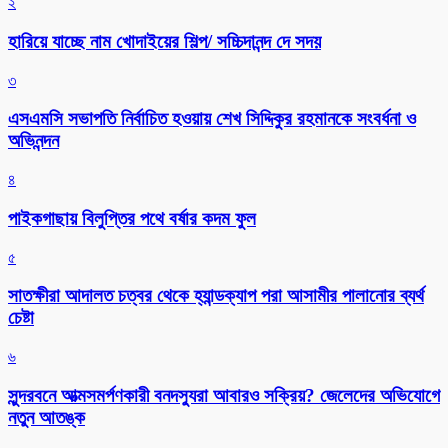
২
হারিয়ে যাচ্ছে নাম খোদাইয়ের শিল্প/ সচ্চিদানন্দ দে সদয়
৩
এসএমসি সভাপতি নির্বাচিত হওয়ায় শেখ সিদ্দিকুর রহমানকে সংবর্ধনা ও
অভিনন্দন
৪
পাইকগাছায় বিলুপ্তির পথে বর্ষার কদম ফুল
৫
সাতক্ষীরা আদালত চত্বর থেকে হ্যান্ডক্যাপ পরা আসামীর পালানোর ব্যর্থ
চেষ্টা
৬
সুন্দরবনে আত্মসমর্পণকারী বনদস্যুরা আবারও সক্রিয়? জেলেদের অভিযোগে
নতুন আতঙ্ক