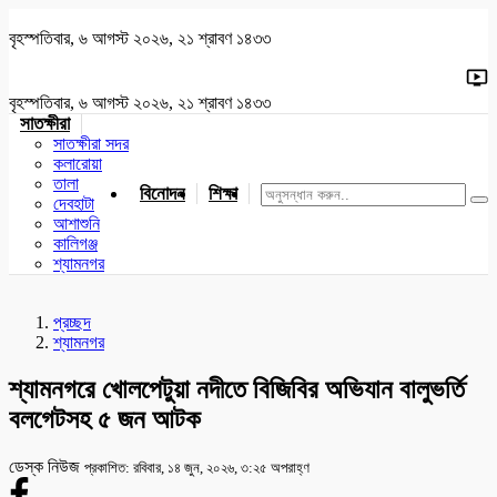
বৃহস্পতিবার, ৬ আগস্ট ২০২৬, ২১ শ্রাবণ ১৪৩৩
বৃহস্পতিবার, ৬ আগস্ট ২০২৬, ২১ শ্রাবণ ১৪৩৩
সাতক্ষীরা
সাতক্ষীরা সদর
কলারোয়া
তালা
বিনোদন
শিক্ষা
খেলাধুলা
জাতীয়
খুলনা
যশোর
দেবহাটা
আশাশুনি
কালিগঞ্জ
শ্যামনগর
প্রচ্ছদ
শ্যামনগর
শ্যামনগরে খোলপেটুয়া নদীতে বিজিবির অভিযান বালুভর্তি
বলগেটসহ ৫ জন আটক
ডেস্ক নিউজ
প্রকাশিত: রবিবার, ১৪ জুন, ২০২৬, ৩:২৫ অপরাহ্ণ