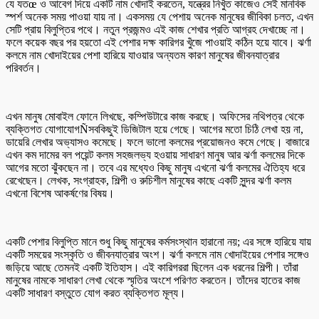
যে যতœ ও আবেগ দিয়ে একটি নাম খোদাই করতেন, যন্ত্রের নিখুঁত কাজেও সেই মানবিক
স্পর্শ অনেক সময় পাওয়া যায় না। একসময় যে পেশায় অনেক মানুষের জীবিকা চলত, এখন
সেটি প্রায় বিলুপ্তির পথে। নতুন প্রজন্মও এই কাজ শেখার প্রতি আগ্রহ দেখাচ্ছে না।
ফলে কয়েক বছর পর হয়তো এই পেশার দক্ষ কারিগর খুঁজে পাওয়াই কঠিন হয়ে যাবে। ঝর্ণা
কলমে নাম খোদাইয়ের পেশা হারিয়ে যাওয়ার অন্যতম কারণ মানুষের জীবনযাত্রার
পরিবর্তন।
এখন মানুষ মোবাইল ফোনে লিখছে, কম্পিউটারে কাজ করছে। অফিসের নথিপত্র থেকে
ব্যক্তিগত যোগাযোগÑসবকিছুই ডিজিটাল হয়ে গেছে। আগের মতো চিঠি লেখা হয় না,
ডায়েরি লেখার অভ্যাসও কমেছে। ফলে ভালো কলমের প্রয়োজনও কমে গেছে। বাজারে
এখন কম দামের বল পয়েন্ট কলম সহজলভ্য হওয়ায় সাধারণ মানুষ আর ঝর্ণা কলমের দিকে
আগের মতো ঝুঁকছেন না। তবে এর মধ্যেও কিছু মানুষ এখনো ঝর্ণা কলমের ঐতিহ্য ধরে
রেখেছেন। লেখক, সংগ্রাহক, শিল্পী ও রুচিশীল মানুষের কাছে একটি সুন্দর ঝর্ণা কলম
এখনো বিশেষ আকর্ষণের বিষয়।
একটি পেশার বিলুপ্তি মানে শুধু কিছু মানুষের কর্মসংস্থান হারানো নয়; এর সঙ্গে হারিয়ে যায়
একটি সময়ের সংস্কৃতি ও জীবনযাত্রার অংশ। ঝর্ণা কলমে নাম খোদাইয়ের পেশার সঙ্গেও
জড়িয়ে আছে তেমনই একটি ইতিহাস। এই কারিগররা ছিলেন এক ধরনের শিল্পী। তাঁরা
মানুষের নামকে সাধারণ লেখা থেকে স্মৃতির অংশে পরিণত করতেন। তাঁদের হাতের কাজ
একটি সাধারণ বস্তুতে যোগ করত ব্যক্তিগত মূল্য।