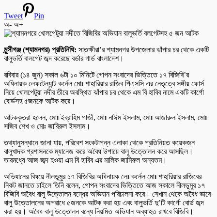
Tweet
Pin
অ-
অ+
মুন্সীগঞ্জ (শ্যামনগর) প্রতিনিধি:
সাতক্ষীরা’র শ্যামনগর উপজেলার ঝাঁপার চর থেকে একটি
বালুভর্তি বালগেট জব্দ করেছে বর্ডার গার্ড বাংলাদেশ।
রবিবার (১৪ জুন) সকাল ৬টা ১০ মিনিটে গোপন সংবাদের ভিত্তিতে ১৭ বিজিবি’র
অধিনায়ক লেফটেন্যান্ট কর্নেল মোঃ শাহারিয়ার রাজিব পিএসসি এর নেতৃত্বে সঙ্গীয় ফোর্স
নিয়ে খোলপেটুয়া নদীর তীরে অবস্থিত ঝাঁপার চর থেকে এম বি হাবিব নামে একটি কার্গো
বোর্ডসহ ৫জনকে আটক করে।
আটককৃতরা হলেন, মোঃ ইব্রাহিম গাজী, মোঃ নাঈম ইসলাম, মোঃ আজারুল ইসলাম, মোঃ
সজিব শেখ ও মোঃ জাবিরুল ইসলাম।
তথ্যানুসন্ধানে জানা যায়, পরিবেশ সংকটাপন্ন এলাকা থেকে প্রতিনিয়ত কয়েকজন
বালুখাদক প্রশাসনকে ম্যানেজ করে অবৈধ উপায়ে বালু উত্তোলন করে আসছিল।
তারমধ্যে আজ জব্দ হওয়া এম বি হাবিব এর মালিক জামিরুল অন্যতম।
অভিযানের বিষয়ে নীলডুমুর ১৭ বিজিবির অধিনায়ক লেঃ কর্নেল মোঃ শাহারিয়ার রাজিবের
নিকট জানতে চাইলে তিনি বলেন, গোপন সংবাদের ভিত্তিতে আজ সকালে নীলডুমুর ১৭
বিজিবি অবৈধ বালু উত্তোলন বন্ধের অভিযান পরিচালনা করে। সেখান থেকে অবৈধ ভাবে
বালু উত্তোলনের অপরাধে ৫জনকে আটক করা হয় এবং বালুভর্তি দু’টি কার্গো বোর্ড জব্দ
করা হয়। অবৈধ বালু উত্তোলন বন্ধে নিয়মিত অভিযান অব্যাহত রাখবে বিজিবি।