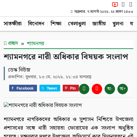
শুক্রবার, ৭ আগস্ট ২০২৬, ২২ শ্রাবণ ১৪৩৩
সাতক্ষীরা
বিনোদন
শিক্ষা
খেলাধুলা
জাতীয়
খুলনা
যশ
প্রচ্ছদ
শ্যামনগর
শ্যামনগরে নারী অধিকার বিষয়ক সংলাপ
ডেস্ক নিউজ
প্রকাশিত: বুধবার, ১৩ মে, ২০২৬, ১১:৩৪ অপরাহ্ণ
অ-
অ+
Facebook
Tweet
Pin
শ্যামনগরে নাগরিকদের অধিকার ও সুশাসন নিশ্চিতে উপজেলা
প্রশাসনের সঙ্গে নারী সহায়তা ফোরামের এক সংলাপ অনুষ্ঠিত
হয়েছে। মঙ্গলবার দুপুরে উপজেলা অফিসার্স ক্লাব মিলনায়তনে এই