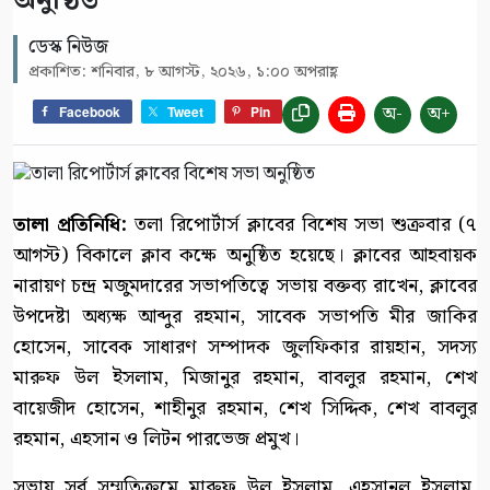
অনুষ্ঠিত
ডেস্ক নিউজ
প্রকাশিত: শনিবার, ৮ আগস্ট, ২০২৬, ১:০০ অপরাহ্ণ
অ-
অ+
Facebook
Tweet
Pin
‎তালা প্রতিনিধি: ‎
তলা রিপোর্টার্স ক্লাবের বিশেষ সভা শুক্রবার (৭
আগস্ট) বিকালে ক্লাব কক্ষে অনুষ্ঠিত হয়েছে। ক্লাবের আহবায়ক
নারায়ণ চন্দ্র মজুমদারের সভাপতিত্বে সভায় বক্তব্য রাখেন, ক্লাবের
উপদেষ্টা অধ্যক্ষ আব্দুর রহমান, সাবেক সভাপতি মীর জাকির
হোসেন, সাবেক সাধারণ সম্পাদক জুলফিকার রায়হান, সদস্য
মারুফ উল ইসলাম, মিজানুর রহমান, বাবলুর রহমান, শেখ
বায়েজীদ হোসেন, শাহীনুর রহমান, শেখ সিদ্দিক, শেখ বাবলুর
রহমান, এহসান ও লিটন পারভেজ প্রমুখ।
‎সভায় সর্ব সম্মতিক্রমে মারুফ উল ইসলাম, এহসানুল ইসলাম,