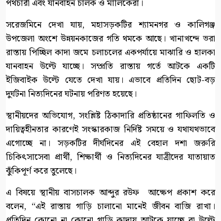
পথচারী এবং যানবাহন চালক ও মালিকেরা।
​সরেজমিনে দেখা যায়, মহাসড়কটির শ্যামনগর ও কালিগঞ্জ
উপজেলা অংশে উন্নয়নকাজের গতি থমকে আছে। খানাখন্দে ভরা
রাস্তায় পিচ্ছিল কাদা জমে চলাচলের একপর্যায়ে মাঝারি ও হালকা
যানবাহন উল্টে যাচ্ছে। সম্প্রতি রাস্তায় গর্তে আটকে একটি
ইজিবাইক উল্টে যেতে দেখা যায়। এভাবে প্রতিদিন ছোট-বড়
দুর্ঘটনা নিত্যদিনের ঘটনায় পরিণত হয়েছে।
​স্থানীয়দের অভিযোগ, সংশ্লিষ্ট ঠিকাদারি প্রতিষ্ঠানের গাফিলতি ও
দায়িত্বহীনতার কারণেই সংস্কারকাজ নির্দিষ্ট সময়ে ও যথাযথভাবে
এগোচ্ছে না। সড়কটির দীর্ঘদিনের এই বেহাল দশা জরুরি
চিকিৎসাসেবা প্রার্থী, শিক্ষার্থী ও নিত্যদিনের যাত্রীদের যাতায়াত
ঝুঁকিপূর্ণ করে তুলেছে।
​এ বিষয়ে স্থানীয় বাসচালক আব্দুর রউফ আক্ষেপ প্রকাশ করে
বলেন, “এই রাস্তায় গাড়ি চালানো মানেই জীবন বাজি রাখা।
প্রতিদিন কোনো না কোনো গাড়ি কাদায় আটকে যাচ্ছে বা উল্টে