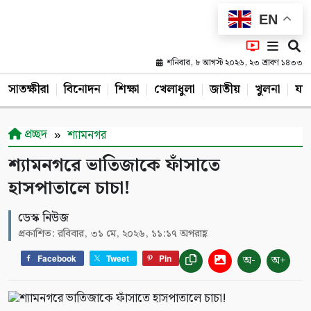
EN
শনিবার, ৮ আগস্ট ২০২৬, ২৩ শ্রাবণ ১৪৩৩
সাতক্ষীরা
বিনোদন
শিক্ষা
খেলাধুলা
জাতীয়
খুলনা
যশ
প্রচ্ছদ
শ্যামনগর
শ্যামনগরে ভাতিজাকে ফাঁসাতে
হাসপাতালে চাচা!
ডেস্ক নিউজ
প্রকাশিত: রবিবার, ৩১ মে, ২০২৬, ১১:১৭ অপরাহ্ণ
অ-
অ+
Facebook
Tweet
Pin