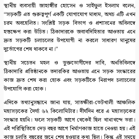
স্থানীয় ব্যবসায়ী জাহাঙ্গীর হোসেন ও সাইফুল ইসলাম বলেন,
“সড়কটি এত গুরুত্বপূর্ণ একটি যোগাযোগ মাধ্যম, অথচ এটি এখন
চরম অবহেলিত। সংশ্লিষ্ট সড়ক বিভাগ ও প্রশাসনের অবিলম্বে
হস্তক্ষেপ করা উচিত। ঠিকাদারকে জবাবদিহিতার আওতায় এনে
দ্রুত সড়কটি চলাচলের উপযোগী না করলে সাধারণ মানুষের
দুর্ভোগের শেষ থাকবে না।”
​স্থানীয় সচেতন মহল ও ভুক্তভোগীদের দাবি, অনতিবিলম্বে
ঠিকাদারি প্রতিষ্ঠানকে তদারকির আওতায় এনে সড়ক সংস্কারের
কাজ দ্রুত শেষ করা হোক এবং সড়কটিকে নিরাপদ চলাচলের
উপযোগি করা হোক।
এদিকে তথ্যানুসন্ধানে জানা যায়, সাতক্ষীরা-ভেটখালী আঞ্চলিক
মহাসড়কের দৈর্ঘ্য ৬২ কিলোমিটার। দীর্ঘদিন ধরে এ মহাসড়কের
সংস্কার হয়নি। ফলে সড়কটি আগে থেকেই ছিল খানাখন্দে ভরা।
এই পরিস্থিতিতে দেড় বছর আগে নির্মাণকাজ হাতে নেওয়া হয়। এই
কাজ চলতি বছরের জুনে শেষ হওয়ার কথা ছিল। কিন্তু এই সময়ে