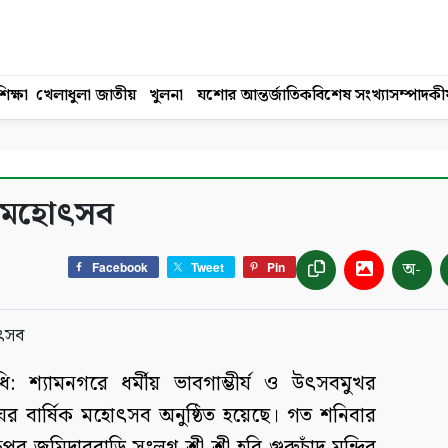
িক্ষা
খেলাধুলা
জাতীয়
খুলনা
যশোর
আন্তর্জাতিক
বিশেষ সংখ্যা
সম্পাদকী
িক মহোৎসব
অ-
Facebook
Tweet
Pin
িধি: শ্যামনগরে ধর্মীয় ভাবগাম্ভীর্য ও উৎসবমুখর
ের বার্ষিক মহোৎসব অনুষ্ঠিত হয়েছে। গত শনিবার