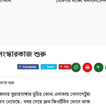
োগদান
ঘোষণার লক্ষ্যে কনসালটেশ
সংস্কারকাজ শুরু
অ-
Facebook
Tweet
Pin
েলার তুয়ারডাঙ্গার মুচির কোনা এলাকায় খোলপেটুয়া
 ধস নেমেছে। খবর পেয়ে দ্রুত জিওটিউব ফেলে কাজ