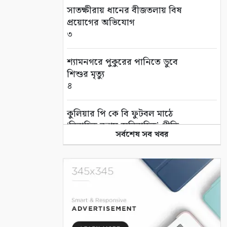
সাতক্ষীরায় ধানের বীজতলায় বিষ
প্রয়োগের অভিযোগ
৩
শ্যামনগরে পুকুরের পানিতে ডুবে
শিশুর মৃত্যু
৪
কুলিয়ার পি কে বি ফুটবল মাঠে
‘বিবাহিত বনাম অবিবাহিত’ প্রীতি
সর্বশেষ সব খবর
ম্যাচ
৫
এই পৃথিবী বড়ই অভাগা
৬
“কথার ভার”