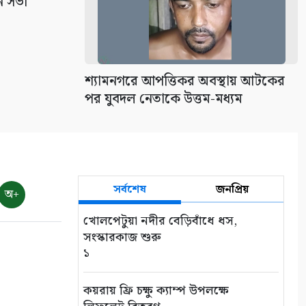
ন সভা
শ্যামনগরে আপত্তিকর অবস্থায় আটকের
পর যুবদল নেতাকে উত্তম-মধ্যম
সর্বশেষ
জনপ্রিয়
অ+
খোলপেটুয়া নদীর বেড়িবাঁধে ধস,
সংস্কারকাজ শুরু
১
কয়রায় ফ্রি চক্ষু ক্যাম্প উপলক্ষে