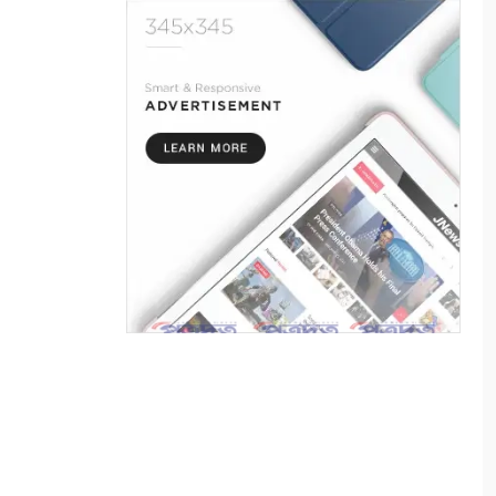
এই পৃথিবী বড়ই অভাগা
৬
“কথার ভার”
৭
শ্রাবণের বর্ষা
৮
মায়ার গভীরতা
৯
রাত শেষে দিন
১০