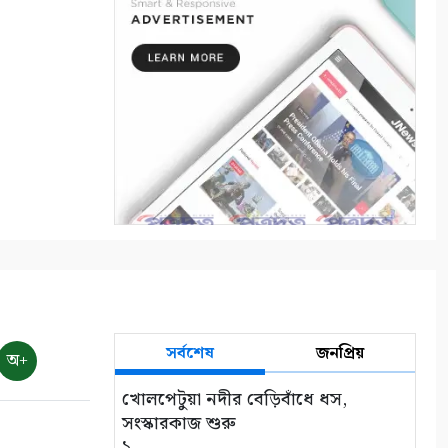
“কথার ভার”
৭
শ্রাবণের বর্ষা
৮
মায়ার গভীরতা
৯
রাত শেষে দিন
১০
সর্বশেষ
জনপ্রিয়
অ+
খোলপেটুয়া নদীর বেড়িবাঁধে ধস,
সংস্কারকাজ শুরু
১