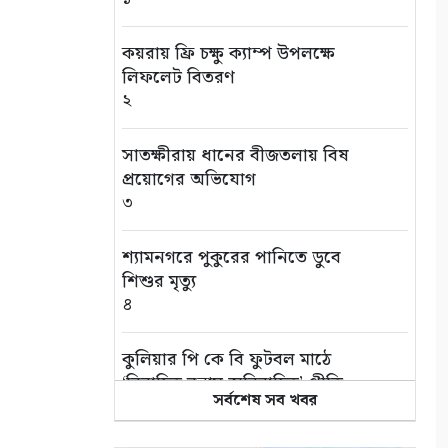
কয়রায় ফ্রি চক্ষু ক্যাম্প উপলক্ষে
লিফলেট বিতরণ
২
সাতক্ষীরায় ধানের বীজতলায় বিষ
প্রয়োগের অভিযোগ
৩
শ্যামনগরে পুকুরের পানিতে ডুবে
শিশুর মৃত্যু
৪
কুলিয়ার পি কে বি ফুটবল মাঠে
‘বিবাহিত বনাম অবিবাহিত’ প্রীতি
সর্বশেষ সব খবর
ম্যাচ
৫