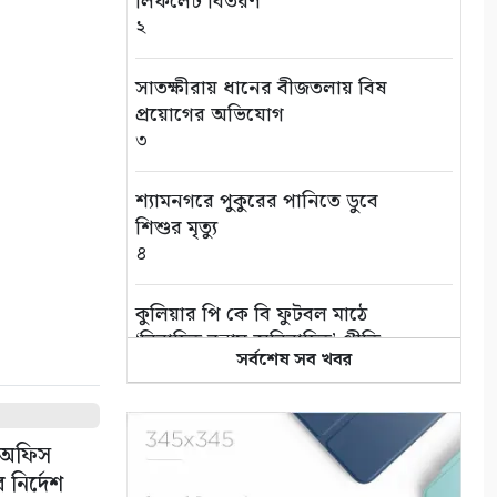
লিফলেট বিতরণ
২
সাতক্ষীরায় ধানের বীজতলায় বিষ
প্রয়োগের অভিযোগ
৩
শ্যামনগরে পুকুরের পানিতে ডুবে
শিশুর মৃত্যু
৪
কুলিয়ার পি কে বি ফুটবল মাঠে
‘বিবাহিত বনাম অবিবাহিত’ প্রীতি
সর্বশেষ সব খবর
ম্যাচ
৫
এই পৃথিবী বড়ই অভাগা
া অফিস
৬
নির্দেশ