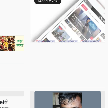
৭
শ্রাবণের বর্ষা
৮
মায়ার গভীরতা
৯
রাত শেষে দিন
১০
ার্ভ’