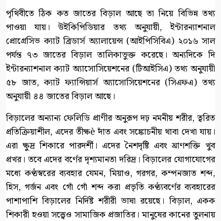
পৃথিবীতে ঠিক কত জাতের বিড়াল আছে তা নিয়ে বিভিন্ন তথ্য
পাওয়া যায়। উইকিপিডিয়ার তথ্য অনুযায়ী, ইন্টারন্যাশনাল
প্রোগ্রেসিভ ক্যাট ব্রিডার্স অ্যালায়েন্স (আইপিসিবিএ) ২০১৬ সাল
পর্যন্ত ৭৩ জাতের বিড়াল তালিকাভুক্ত করেছে। অন্যদিকে দি
ইন্টারন্যাশনাল ক্যাট অ্যাসোসিয়েশনের (টিআইসিএ) তথ্য অনুযায়ী
৫৮ জাত, ক্যাট ফ্যান্সিয়ার্স অ্যাসোসিয়েশনের (সিএফএ) তথ্য
অনুযায়ী ৪৪ জাতের বিড়াল আছে।
বিড়ালের অন্যান্য ফেলিডি প্রাণীর অনুরূপ দঢ় নমনীয় শরীর, ত্বরিত
প্রতিক্রিয়াশীল, এদের তীক্ষè দাঁত এবং সঙ্কোচনীয় থাবা দেখা যায়।
এরা ক্ষুদ্র শিকারে পারদর্শী। এদের নৈশদৃষ্টি এবং ঘ্রাণশক্তি খুব
প্রখর। তবে এদের বর্ণের দৃশ্যমানতা দরিদ্র। বিড়ালের যোগাযোগের
মধ্যে কণ্ঠস্বরের ব্যবহার যেমন, মিয়াও, গরগর, কম্পনজাত শব্দ,
হিস, গর্জন এবং গোঁ গোঁ শব্দ করা প্রভৃতি কণ্ঠ্যবর্ণের ব্যবহারের
পাশাপাশি বিড়ালের নির্দিষ্ট শরীরী ভাষা রয়েছে। বিড়াল, একক
শিকারী হওয়া সত্ত্বেও সামাজিক প্রজাতির। মানুষের কানের তুলনায়