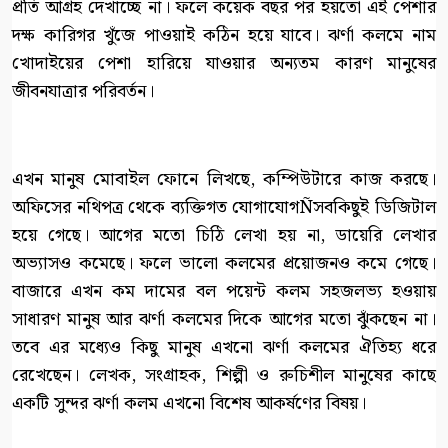
প্রতি আগ্রহ দেখাচ্ছে না। ফলে কয়েক বছর পর হয়তো এই পেশার
দক্ষ কারিগর খুঁজে পাওয়াই কঠিন হয়ে যাবে। ঝর্ণা কলমে নাম
খোদাইয়ের পেশা হারিয়ে যাওয়ার অন্যতম কারণ মানুষের
জীবনযাত্রার পরিবর্তন।
এখন মানুষ মোবাইল ফোনে লিখছে, কম্পিউটারে কাজ করছে।
অফিসের নথিপত্র থেকে ব্যক্তিগত যোগাযোগÑসবকিছুই ডিজিটাল
হয়ে গেছে। আগের মতো চিঠি লেখা হয় না, ডায়েরি লেখার
অভ্যাসও কমেছে। ফলে ভালো কলমের প্রয়োজনও কমে গেছে।
বাজারে এখন কম দামের বল পয়েন্ট কলম সহজলভ্য হওয়ায়
সাধারণ মানুষ আর ঝর্ণা কলমের দিকে আগের মতো ঝুঁকছেন না।
তবে এর মধ্যেও কিছু মানুষ এখনো ঝর্ণা কলমের ঐতিহ্য ধরে
রেখেছেন। লেখক, সংগ্রাহক, শিল্পী ও রুচিশীল মানুষের কাছে
একটি সুন্দর ঝর্ণা কলম এখনো বিশেষ আকর্ষণের বিষয়।