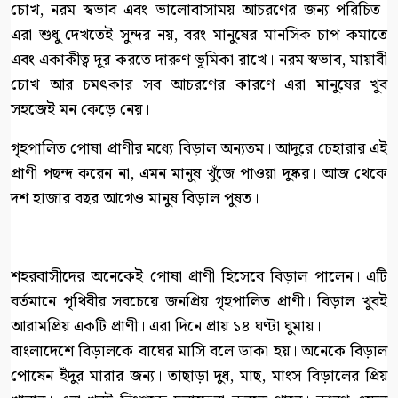
চোখ, নরম স্বভাব এবং ভালোবাসাময় আচরণের জন্য পরিচিত।
এরা শুধু দেখতেই সুন্দর নয়, বরং মানুষের মানসিক চাপ কমাতে
এবং একাকীত্ব দূর করতে দারুণ ভূমিকা রাখে। নরম স্বভাব, মায়াবী
চোখ আর চমৎকার সব আচরণের কারণে এরা মানুষের খুব
সহজেই মন কেড়ে নেয়।
গৃহপালিত পোষা প্রাণীর মধ্যে বিড়াল অন্যতম। আদুরে চেহারার এই
প্রাণী পছন্দ করেন না, এমন মানুষ খুঁজে পাওয়া দুষ্কর। আজ থেকে
দশ হাজার বছর আগেও মানুষ বিড়াল পুষত।
শহরবাসীদের অনেকেই পোষা প্রাণী হিসেবে বিড়াল পালেন। এটি
বর্তমানে পৃথিবীর সবচেয়ে জনপ্রিয় গৃহপালিত প্রাণী। বিড়াল খুবই
আরামপ্রিয় একটি প্রাণী। এরা দিনে প্রায় ১৪ ঘণ্টা ঘুমায়।
বাংলাদেশে বিড়ালকে বাঘের মাসি বলে ডাকা হয়। অনেকে বিড়াল
পোষেন ইঁদুর মারার জন্য। তাছাড়া দুধ, মাছ, মাংস বিড়ালের প্রিয়