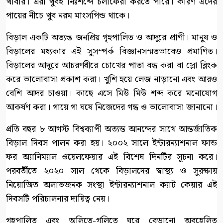
খাবার। এরা খুবই নিঃশব্দে চলাফেরা করতে পারে। কারণ এদের
পায়ের নীচে খুব নরম মাংসপিন্ড থাকে।
বিড়াল একটি অত্যন্ত জনপ্রিয় গৃহপালিত ও আদুরে প্রাণী। মানুষ ও
বিড়ালের মধ্যকার এই সুসম্পর্ক বিজ্ঞানসম্মতভাবেও প্রমাণিত।
বিড়ালের আদুরে আচরণধীরে চোখের পাতা বন্ধ করা বা স্লো ব্লিংক
করে ভালোবাসা প্রকাশ করা। খুশি হয়ে লেজ নাড়ানো এবং আরও
বেশি আদর চাওয়া। কাছে এসে মিউ মিউ শব্দ করে মনোযোগ
আকর্ষণ করা। গায়ে গা ঘষে নিজেদের গন্ধ ও ভালোবাসা জানানো।
প্রতি বছর ৮ আগস্ট বিশ্বব্যাপী অত্যন্ত আনন্দের সাথে আন্তর্জাতিক
বিড়াল দিবস পালন করা হয়। ২০০২ সালে ইন্টারন্যাশনাল ফান্ড
ফর অ্যানিম্যাল ওয়েলফেয়ার এই বিশেষ দিনটির সূচনা করে।
পরবর্তীতে ২০২০ সাল থেকে বিড়ালদের স্বাস্থ্য ও সুরক্ষায়
নিয়োজিত অলাভজনক সংস্থা ইন্টারন্যাশনাল ক্যাট কেয়ার এই
দিবসটি পরিচালনার দায়িত্ব নেয়।
গৃহপালিত এবং অলিতে-গলিতে ঘুরে বেড়ানো অবহেলিত