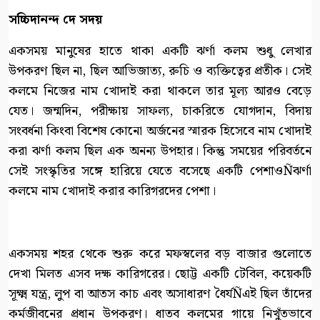
সচ্চিদানন্দ দে সদয়
একসময় মানুষের হাতে থাকা একটি ঝর্ণা কলম শুধু লেখার
উপকরণ ছিল না, ছিল আভিজাত্য, রুচি ও ব্যক্তিত্বের প্রতীক। সেই
কলমে নিজের নাম খোদাই করা থাকলে তার মূল্য আরও বেড়ে
যেত। জন্মদিন, পরীক্ষায় সাফল্য, চাকরিতে যোগদান, বিদায়
সংবর্ধনা কিংবা বিশেষ কোনো অর্জনের স্মারক হিসেবে নাম খোদাই
করা ঝর্ণা কলম ছিল এক অনন্য উপহার। কিন্তু সময়ের পরিবর্তনে
সেই সংস্কৃতির সঙ্গে হারিয়ে যেতে বসেছে একটি পেশাওÑঝর্ণা
কলমে নাম খোদাই করার কারিগরদের পেশা।
একসময় শহর থেকে শুরু করে মফস্বলের বড় বাজার গুলোতে
দেখা মিলত এসব দক্ষ কারিগরের। ছোট্ট একটি টেবিল, কয়েকটি
সূক্ষ্ম যন্ত্র, লুপ বা আতস কাচ এবং অসাধারণ ধৈর্যÑএই ছিল তাঁদের
কর্মজীবনের প্রধান উপকরণ। ধাতব কলমের গায়ে নিখুঁতভাবে