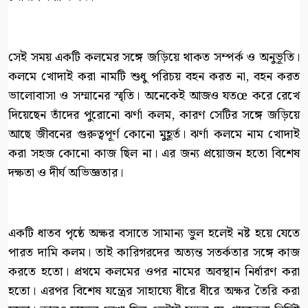
সেই সময় একটি কলমের সঙ্গে জড়িয়ে থাকত সম্পর্ক ও অনুভূতি।
কলমে খোদাই করা নামটি শুধু পরিচয় বহন করত না, বহন করত
ভালোবাসা ও সম্মানের স্মৃতি। অনেকেই আজও যতœ করে রেখে
দিয়েছেন তাঁদের পুরোনো ঝর্ণা কলম, কারণ সেটির সঙ্গে জড়িয়ে
আছে জীবনের গুরুত্বপূর্ণ কোনো মুহূর্ত। ঝর্ণা কলমে নাম খোদাই
করা সহজ কোনো কাজ ছিল না। এর জন্য প্রয়োজন হতো বিশেষ
দক্ষতা ও দীর্ঘ অভিজ্ঞতার।
একটি ধাতব পৃষ্ঠে অক্ষর বসাতে সামান্য ভুল হলেই নষ্ট হয়ে যেতে
পারত দামি কলম। তাই কারিগরদের অত্যন্ত সতর্কতার সঙ্গে কাজ
করতে হতো। প্রথমে কলমের ওপর নামের অবস্থান নির্ধারণ করা
হতো। এরপর বিশেষ যন্ত্রের সাহায্যে ধীরে ধীরে অক্ষর তৈরি করা