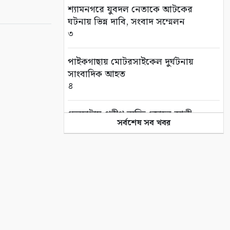
শ্যামনগরে যুবদল নেতাকে আটকের
ঘটনায় ভিন্ন দাবি, সংবাদ সম্মেলন
৩
পাইকগাছায় মোটরসাইকেল দুর্ঘটনায়
সাংবাদিক আহত
৪
দেবহাটায় প্রবীণ ব্যক্তি জোহর আলী
সর্বশেষ সব খবর
মোল্লার দাফন সম্পন্ন
৫
তালায় সৈয়দ উপল বখতের স্মরণে
দোয়া মাহফিল
৬
সাতক্ষীরা ইসলামী ব্যাংক