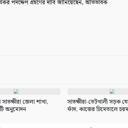
ত কার্যকর পদক্ষেপ গ্রহণের দাবি জানিয়েছেন, অভিভাবক
 সাতক্ষীরা জেলা শাখা,
সাতক্ষীরা-ভেটখালী সড়ক যেন
টি অনুমোদন
ফাঁদ, কাজের ঢিমেতালে চর