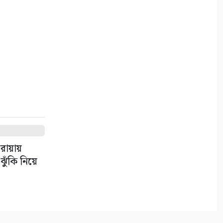
৮
কলারোয়ায় ফুটবল মাঠ ব্যবস্থাপনা
কমিটির সভা
৯
বাগআঁচড়ায় ৮ দলীয় ফুটবল
খেলায় টেংরা একাদশ চ্যাম্পিয়ন
১০
রোয়ায়
ুঁকি নিয়ে