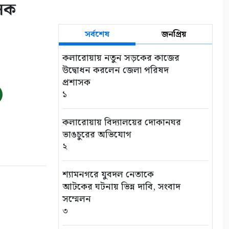
াসক
সর্বশেষ
জনপ্রিয়
কলারোয়ায় নতুন সড়কের কাজের
উদ্বোধন করলেন জেলা পরিষদ
প্রশাসক
১
কলারোয়ায় বিদ্যালয়ের দোকানঘর
ভাঙচুরের অভিযোগ
২
শ্যামনগরে যুবদল নেতাকে
আটকের ঘটনায় ভিন্ন দাবি, সংবাদ
সম্মেলন
৩