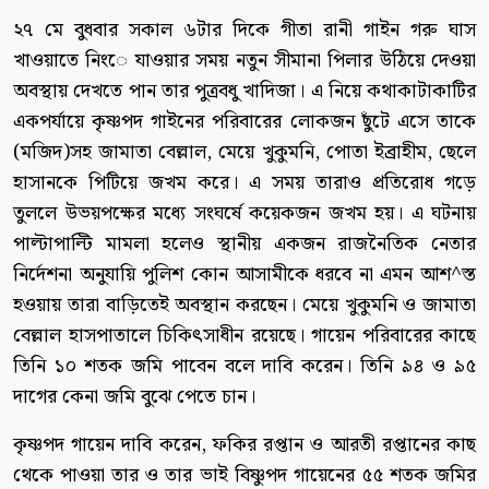
২৭ মে বুধবার সকাল ৬টার দিকে গীতা রানী গাইন গরু ঘাস
খাওয়াতে নিংে যাওয়ার সময় নতুন সীমানা পিলার উঠিয়ে দেওয়া
অবস্থায় দেখতে পান তার পুত্রবধু খাদিজা। এ নিয়ে কথাকাটাকাটির
একপর্যায়ে কৃষ্ণপদ গাইনের পরিবারের লোকজন ছুঁটে এসে তাকে
(মজিদ)সহ জামাতা বেল্লাল, মেয়ে খুকুমনি, পোতা ইব্রাহীম, ছেলে
হাসানকে পিটিয়ে জখম করে। এ সময় তারাও প্রতিরোধ গড়ে
তুললে উভয়পক্ষের মধ্যে সংঘর্ষে কয়েকজন জখম হয়। এ ঘটনায়
পাল্টাপাল্টি মামলা হলেও স্থানীয় একজন রাজনৈতিক নেতার
নির্দেশনা অনুযায়ি পুলিশ কোন আসামীকে ধরবে না এমন আশ^স্ত
হওয়ায় তারা বাড়িতেই অবস্থান করছেন। মেয়ে খুকুমনি ও জামাতা
বেল্লাল হাসপাতালে চিকিৎসাধীন রয়েছে। গায়েন পরিবারের কাছে
তিনি ১০ শতক জমি পাবেন বলে দাবি করেন। তিনি ৯৪ ও ৯৫
দাগের কেনা জমি বুঝে পেতে চান।
কৃষ্ণপদ গায়েন দাবি করেন, ফকির রপ্তান ও আরতী রপ্তানের কাছ
থেকে পাওয়া তার ও তার ভাই বিষ্ণুপদ গায়েনের ৫৫ শতক জমির