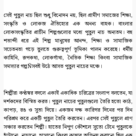
সেই পুতুল নাচ ছিল শুধু বিনোদন নয়, ছিল গ্রামীণ সমাজের শিক্ষা,
সংস্কৃতি ও লোকজ ঐতিহ্যের এক অনন্য বাহক। বাংলার
লোকসংস্কৃতির প্রাচীন শিল্পগুলোর মধ্যে পুতুল নাচ অন্যতম। বহু
শতাব্দী ধরে এই শিল্প মানুষের আনন্দ, শিক্ষা ও সামাজিক
সচেতনতা গড়ে তুলতে গুরুত্বপূর্ণ ভূমিকা পালন করেছে। ধর্মীয়
কাহিনি, রূপকথা, লোকগাঁথা, নৈতিক শিক্ষা কিংবা সামাজিক
সমস্যার গল্পÑসবই উঠে আসত পুতুল নাচের মঞ্চে।
শিল্পীরা কণ্ঠস্বর বদলে একাই একাধিক চরিত্রের সংলাপ বলতেন, যা
দর্শকদের বিস্মিত করত। পুতুল নাচের পুতুলগুলো তৈরি হতো কাঠ,
কাপড়, রঙ ও সুতা দিয়ে। একজন দক্ষ কারিগর দিনের পর দিন
পরিশ্রম করে একটি পুতুল তৈরি করতেন। এরপর সেই পুতুলে প্রাণ
সঞ্চার করতেন শিল্পী। হাতের নিপুণ কৌশলে সুতো টেনে পুতুলকে
হাঁটানো, নাচানো, হাসানো কিংবা কান্নার অভিনয় করানো ছিল এক