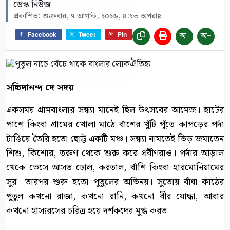
ডেস্ক নিউজ
প্রকাশিত: শুক্রবার, ৭ আগস্ট, ২০২৬, ৪:২৩ অপরাহ্ণ
অ-
অ+
Facebook
Tweet
Pin
সচ্চিদানন্দ দে সদয়
একসময় গ্রামবাংলার সন্ধ্যা মানেই ছিল উৎসবের আমেজ। হাটের
পাশে কিংবা গ্রামের খোলা মাঠে বাঁশের খুঁটি পুঁতে কাপড়ের পর্দা
টাঙিয়ে তৈরি হতো ছোট্ট একটি মঞ্চ। সন্ধ্যা নামতেই ভিড় জমাতেন
শিশু, কিশোর, তরুণ থেকে শুরু করে প্রবীণরাও। পর্দার আড়াল
থেকে ভেসে আসত ঢোল, করতাল, বাঁশি কিংবা হারমোনিয়ামের
সুর। তারপর শুরু হতো পুতুলের অভিনয়। সুতোয় বাঁধা কাঠের
পুতুল কখনো রাজা, কখনো রানি, কখনো বীর যোদ্ধা, আবার
কখনো হাস্যরসের চরিত্র হয়ে দর্শকদের মুগ্ধ করত।