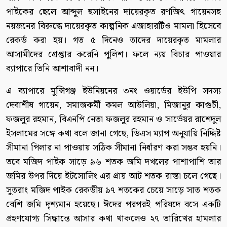
পাইকের ছেলে আব্দুল হুসাইনের দায়েরকৃত রণজিৎ গায়েনসহ
নয়জনের বিরুদ্ধে দায়েরকৃত কাল্পনিক এজাহারটিও মামলা হিসেবে
রেকর্ড করা হয়। গত ৫ দিনেও তাদের দায়েরকৃত মামলার
আসামীদের গ্রেপ্তার করেনি পুলিশ। ফলে ন্যয় বিচার পাওয়ার
ব্যাপারে তিনি আশাবাদী নন।
এ ব্যাপারে মুন্সিগঞ্জ ইউনিয়নের ৩নং ওয়ার্ডের ইউপি সদস্য
দেবাশীষ গায়েন, সমাজকর্মী কমল আউলিয়া, মিজানুর কাগুচী,
ফজলুর রহমান, বিএনপি নেতা ফজলুর রহমান ও সার্ভেয়র রাশেদুল
ইসলামের সঙ্গে কথা বলে জানা গেছে, ডিএস ম্যাপ অনুযায়ি নিদ্দিষ্ট
সীমানা পিলার না পাওয়ায় সঠিক সীমানা নির্ধারণ করা সম্ভব হয়নি।
তবে মজিদ পাইক সাড়ে ৯৬ শতক জমি দখলের পাশাপাশি তার
জমির উপর দিয়ে ইটসোলিং এর প্রায় আট শতক রাস্তা চলে গেছে।
সুতরাং মজিদ পাইক রেকডীয় ৯৭ শতকের চেয়ে সাড়ে সাত শতক
বেশি জমি দৃশ্যমান হয়েছে। ঈদের পরপরই পরিষদে বসে একটি
গ্রহণযোগ্য সিদ্ধান্তে আসার কথা থাকলেও ২৭ তারিখের হামলার