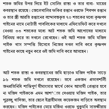
শতক জমির উপর দিয়ে ইট সোলিং রাস্তা ও তার বাবা- মায়ের
কবরস্থান রয়েছে। জেলেখালির ফকির রপ্তান ওরফে শিবপদ রপ্তান
ও তার স্ত্রী আরতি রপ্তানের বন্দোবস্তকৃত ৭০ শতকের মধ্যে কৃষ্ণপদ
গাইনের নামে নোটারী পাবলিকের মাধ্যমে এফিডেফিট করে দখলে
নেওয়া ৩৩ শতকের মধ্যে আট শতক জমি আপোষের মাধ্যমে
বিনিময় করে তা দখলে রেখেছেন। ওই আট শতক জমি মজিদ
পাইক খাস সম্পত্তি হিসেবে নিজের দখল দাবি করে কৃষ্ণপদ
গাইনের কাছে নতুন করে ওই জমি দাবি করে আসছেন।
আট শতক রাস্তা ও কবরস্থানের জমি ছাড়াও মজিদ পাইক সাড়ে
৯৬ শতক জমি দখলে রয়েছেন। তবে একজন প্রভাবশলিী
জনপ্রতিনিধি শান্তিপূর্ণ মীমাংসার স্বার্থে কোন আসামী গ্রেপ্তার হবে
না মজিদ পাইককে এমন আশ^াস দেওয়ায় মজিদ পাইক, তার
পুত্রবধু খাদিজা, তার ছেলে ইব্রাহীমসহ কয়েকজন বাড়িতে অবস্থান
করছেন। মজিদ পাইকের মেয়ে মর্জিনা ওরফে খুকুমনি সাতক্ষীরায়