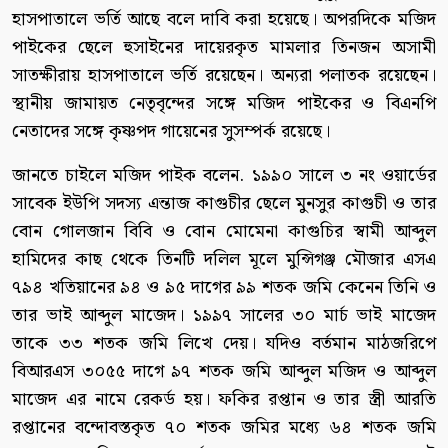
হাসপাতালে ভর্তি আছে বলে দাবি করা হয়েছে। অপরদিকে মজিদ
পাইকের ছেলে হুসাইনের দায়েরকৃত মামলার তিনজন অসামী
সাতক্ষীরায় হাসপাতালে ভর্তি রয়েছেন। অন্যরা পলাতক রয়েছেন।
স্থানীয় জামায়ত নেতৃবৃন্দের সঙ্গে মজিদ পাইকের ও বিএনপি
নেতাদের সঙ্গে কৃষ্ণপদ গায়েনের সুসম্পর্ক রয়েছে।
জানতে চাইলে মজিদ পাইক বলেন. ১৯৯০ সালে ৩ নং ওয়ার্ডের
সাবেক ইউপি সদস্য এন্তাজ কাগুচীর ছেলে মুনসুর কাগুচী ও তার
বোন গোলজান বিবি ও বোন মোমেনা কাগুচির স্বামী আব্দুল
হামিদের কাছ থেকে তিনটি দলিল মূলে মুন্সিগঞ্জ মৌজার এসএ
৭৯৪ খতিয়ানের ৯৪ ও ৯৫ দাগের ৯৯ শতক জমি কেনেন তিনি ও
তার ভাই আব্দুল মাজেদ। ১৯৯৭ সালের ৩০ মার্চ ভাই মাজেদ
তাকে ৩৩ শতক জমি লিখে দেয়। যদিও বর্তমান মাঠজরিপে
বিআরএস ৩০৫৫ দাগে ৯৭ শতক জমি আব্দুল মজিদ ও আব্দুল
মাজেদ এর নামে রেকর্ড হয়। ফকির রপ্তান ও তার স্ত্রী আরতি
রপ্তানের বন্দোবস্তকৃত ৭০ শতক জমির মধ্যে ৬৪ শতক জমি