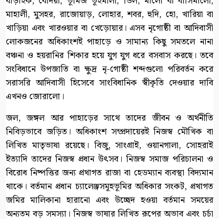
বাড়াইক, বেদিয়া, ভূমিজ ভূইমালী, ডিল, মালো বা ঘাসিমালো,
মাহালী, মুসহর, রাজোয়াড়, লোহার, শবর, হুদি, হো, খারিয়া বা
খাড়িয়া এবং খারওয়ার বা খেড়োয়ার। এসব নৃগোষ্ঠী বা আদিবাসী
লোকজনের অধিকাংশই পাহাড়ে ও সামান্য কিছু সমতলে নানা
বঞ্চনা ও হয়রানির শিকার হয়ে যুগ যুগ ধরে বসবাস করছে। তবে
সংবিধানে উপজাতি বা ক্ষুদ্র নৃ-গোষ্ঠী শব্দগুলো পরিবর্তন করে
সরাসরি আদিবাসী হিসেবে সাংবিধানিক স্বীকৃতি দেওয়ার দাবি
এখনও জোরালো।
জল, জঙ্গল আর পাহাড়ের সাথে তাদের জীবন ও অর্থনীতি
নিবিড়ভাবে জড়িত। অধিকাংশ সম্প্রদায়েরই নিজস্ব মৌখিক বা
লিখিত মাতৃভাষা রয়েছে। বিজু, সাংগ্রাই, ওয়ানগালা, সোহরাই
ইত্যাদি তাদের নিজস্ব প্রধান উৎসব। নিজস্ব সমাজ পরিচালনা ও
বিরোধ নিষ্পত্তির জন্য প্রথাগত রাজা বা হেডম্যান ব্যবস্থা বিদ্যমান
থাকে। বর্তমান প্রধান চ্যালেঞ্জসমূহভূমির অধিকার সংকট, প্রথাগত
জমির মালিকানা হারানো এবং উচ্ছেদ হওয়া বর্তমান সময়ের
অন্যতম বড় সমস্যা। নিজস্ব ভাষার লিখিত রূপের অভাব এবং চর্চা