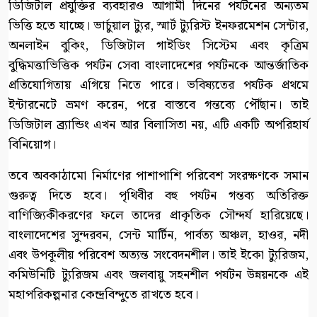
ডিজিটাল প্রযুক্তির ব্যবহারও আগামী দিনের পর্যটনের অন্যতম
ভিত্তি হতে যাচ্ছে। ভার্চুয়াল ট্যুর, স্মার্ট ট্যুরিস্ট ইনফরমেশন সেন্টার,
অনলাইন বুকিং, ডিজিটাল গাইডিং সিস্টেম এবং কৃত্রিম
বুদ্ধিমত্তাভিত্তিক পর্যটন সেবা বাংলাদেশের পর্যটনকে আন্তর্জাতিক
প্রতিযোগিতায় এগিয়ে নিতে পারে। ভবিষ্যতের পর্যটক প্রথমে
ইন্টারনেটে ভ্রমণ করেন, পরে বাস্তবে গন্তব্যে পৌঁছান। তাই
ডিজিটাল ব্র্যান্ডিং এখন আর বিলাসিতা নয়, এটি একটি অপরিহার্য
বিনিয়োগ।
তবে অবকাঠামো নির্মাণের পাশাপাশি পরিবেশ সংরক্ষণকে সমান
গুরুত্ব দিতে হবে। পৃথিবীর বহু পর্যটন গন্তব্য অতিরিক্ত
বাণিজ্যিকীকরণের ফলে তাদের প্রাকৃতিক সৌন্দর্য হারিয়েছে।
বাংলাদেশের সুন্দরবন, সেন্ট মার্টিন, পার্বত্য অঞ্চল, হাওর, নদী
এবং উপকূলীয় পরিবেশ অত্যন্ত সংবেদনশীল। তাই ইকো ট্যুরিজম,
কমিউনিটি ট্যুরিজম এবং জলবায়ু সহনশীল পর্যটন উন্নয়নকে এই
মহাপরিকল্পনার কেন্দ্রবিন্দুতে রাখতে হবে।