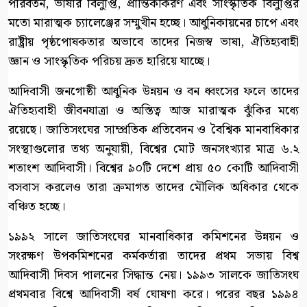
পরিবর্তন, ভাষার বিলুপ্তি, প্রান্তিকীকরণ এবং সাংস্কৃতিক বিলুপ্তির
মতো মারাত্মক চ্যালেঞ্জের সম্মুখীন হচ্ছে। আধুনিকায়নের চাপে এবং
রাষ্ট্রীয় পৃষ্ঠপোষকতার অভাবে তাদের নিজস্ব ভাষা, ঐতিহ্যবাহী
জ্ঞান ও সাংস্কৃতিক পরিচয় দ্রুত হারিয়ে যাচ্ছে।
আদিবাসী জনগোষ্ঠী আধুনিক উন্নয়ন ও বন ধ্বংসের ফলে তাদের
ঐতিহ্যবাহী জীবনযাত্রা ও অস্তিত্ব আজ মারাত্মক ঝুঁকির মধ্যে
রয়েছে। জাতিসংঘের সাম্প্রতিক প্রতিবেদন ও বৈশ্বিক মানবাধিকার
সংস্থাগুলোর তথ্য অনুযায়ী, বিশ্বের মোট জনসংখ্যার মাত্র ৬.২
শতাংশ আদিবাসী। বিশ্বের ৯০টি দেশে প্রায় ৫০ কোটি আদিবাসী
বসবাস করলেও তারা ক্রমাগত তাদের মৌলিক অধিকার থেকে
বঞ্চিত হচ্ছে।
১৯৯২ সালে জাতিসংঘের মানবাধিকার কমিশনের উন্নয়ন ও
সংরক্ষণ উপকমিশনের কর্মকর্তারা তাদের প্রথম সভায় বিশ্ব
আদিবাসী দিবস পালনের সিদ্ধান্ত নেয়। ১৯৯৩ সালকে জাতিসংঘ
প্রথমবার বিশ্বে আদিবাসী বর্ষ ঘোষণা করে। পরের বছর ১৯৯৪