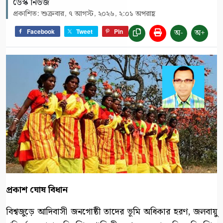
ডেস্ক নিউজ
প্রকাশিত: শুক্রবার, ৭ আগস্ট, ২০২৬, ২:০১ অপরাহ্ণ
অ-
অ+
Facebook
Tweet
Pin
প্রকাশ ঘোষ বিধান
বিশ্বজুড়ে আদিবাসী জনগোষ্ঠী তাদের ভূমি অধিকার হরণ, জলবায়ু