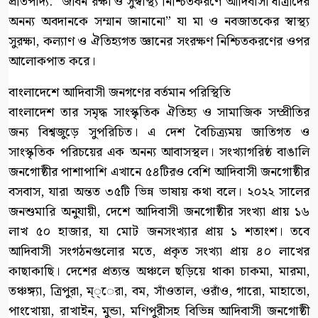
প্রতিপাদ্য: “জীবন রক্ষা ও সুস্বাস্থ্য নিশ্চিতকরণে আদিবাসী ধাত্রীদের
অনন্য অবদানকে সম্মান জানানো” যা মা ও নবজাতকের স্বাস্থ্য
সুরক্ষা, কল্যাণ ও ঐতিহ্যগত জ্ঞানের সংরক্ষণ নিশ্চিতকরণের ওপর
আলোকপাত করে।
বাংলাদেশে আদিবাসী জনগণের বর্তমান পরিস্থিতি
বাংলাদেশ তার সমৃদ্ধ সাংস্কৃতিক ঐতিহ্য ও সামাজিক সম্প্রীতির
জন্য বিশ্বজুড়ে সুপরিচিত। এ দেশ বৈচিত্র্যময় জাতিগত ও
সাংস্কৃতিক পরিচয়ের এক অনন্য আবাসস্থল। সংখ্যাগরিষ্ঠ বাঙালি
জনগোষ্ঠীর পাশাপাশি এখানে ৫৪টিরও বেশি আদিবাসী জনগোষ্ঠীর
বসবাস, যারা অন্তত ৩৫টি ভিন্ন ভাষায় কথা বলে। ২০২২ সালের
জনশুমারি অনুযায়ী, দেশে আদিবাসী জনগোষ্ঠীর সংখ্যা প্রায় ১৬
লাখ ৫০ হাজার, যা মোট জনসংখ্যার প্রায় ১ শতাংশ। তবে
আদিবাসী সংগঠনগুলোর মতে, প্রকৃত সংখ্যা প্রায় ৪০ লাখের
কাছাকাছি। দেশের প্রত্যন্ত অঞ্চলে ছড়িয়ে থাকা চাকমা, মারমা,
তঞ্চঙ্গ্যা, ত্রিপুরা, ম্্েরা, বম, সাঁওতাল, ওরাঁও, গারো, মাহাতো,
পাংখোয়া, রাখাইন, মুন্ডা, মণিপুরীসহ বিভিন্ন আদিবাসী জনগোষ্ঠী