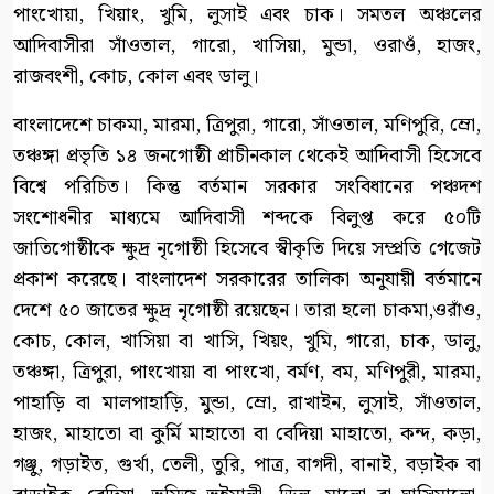
পাংখোয়া, খিয়াং, খুমি, লুসাই এবং চাক। সমতল অঞ্চলের
আদিবাসীরা সাঁওতাল, গারো, খাসিয়া, মুন্ডা, ওরাওঁ, হাজং,
রাজবংশী, কোচ, কোল এবং ডালু।
বাংলাদেশে চাকমা, মারমা, ত্রিপুরা, গারো, সাঁওতাল, মণিপুরি, ম্রো,
তঞ্চঙ্গা প্রভৃতি ১৪ জনগোষ্ঠী প্রাচীনকাল থেকেই আদিবাসী হিসেবে
বিশ্বে পরিচিত। কিন্তু বর্তমান সরকার সংবিধানের পঞ্চদশ
সংশোধনীর মাধ্যমে আদিবাসী শব্দকে বিলুপ্ত করে ৫০টি
জাতিগোষ্ঠীকে ক্ষুদ্র নৃগোষ্ঠী হিসেবে স্বীকৃতি দিয়ে সম্প্রতি গেজেট
প্রকাশ করেছে। বাংলাদেশ সরকারের তালিকা অনুযায়ী বর্তমানে
দেশে ৫০ জাতের ক্ষুদ্র নৃগোষ্ঠী রয়েছেন। তারা হলো চাকমা,ওরাঁও,
কোচ, কোল, খাসিয়া বা খাসি, খিয়ং, খুমি, গারো, চাক, ডালু,
তঞ্চঙ্গা, ত্রিপুরা, পাংখোয়া বা পাংখো, বর্মণ, বম, মণিপুরী, মারমা,
পাহাড়ি বা মালপাহাড়ি, মুন্ডা, ম্রো, রাখাইন, লুসাই, সাঁওতাল,
হাজং, মাহাতো বা কুর্মি মাহাতো বা বেদিয়া মাহাতো, কন্দ, কড়া,
গঞ্জু, গড়াইত, গুর্খা, তেলী, তুরি, পাত্র, বাগদী, বানাই, বড়াইক বা