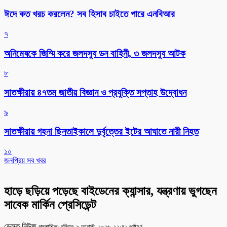
ঈদে কত খরচ করলেন? সব হিসাব চাইতে পারে এনবিআর
৭
অনিমেষকে জিম্মি করে জলদস্যু ডন বাহিনী, ৩ জলদস্যু আটক
৮
সাতক্ষীরায় ৪৭তম জাতীয় বিজ্ঞান ও প্রযুক্তি সপ্তাহ উদ্বোধন
৯
সাতক্ষীরায় গহনা ছিনতাইকালে দুর্বৃত্তের ইটের আঘাতে নারী নিহত
১০
জনপ্রিয় সব খবর
হাড়ে ছড়িয়ে পড়েছে বাইডেনের ক্যান্সার, যন্ত্রণায় ভুগছেন
সাবেক মার্কিন প্রেসিডেন্ট
ডেস্ক নিউজ
প্রকাশিত: রবিবার, ৯ আগস্ট, ২০২৬, ১২:৪২ পূর্বাহ্ণ