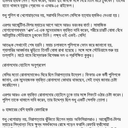
হামলার হুমকি দেন। দাবি করেন, আরও দুই জনকে সঙ্গে নিয়ে তিনি মাঠে ঢুকবেন। তাদের
হাতে থাকবে হ্যান্ড গ্রেনেড ও এআর-১৫ রাইফেল।
শুধু পুলিশ বা খেলোয়াড়দের নয়, সরাসরি লিওনেল মেসিকে হত্যার হুমকিও দেওয়া হয়।
এরপর আর্জেন্টিনা-মিশর ম্যাচের আগে আসে আরও ভয়ংকর বার্তা। সামাজিক
যোগাযোগমাধ্যম ‘এক্স’-এ এক সন্দেহভাজন ব্যক্তি দাবি করেন, শরীরে চারটি বোমা বেঁধে
আটলান্টার স্টেডিয়ামে ঢুকবেন তিনি। লক্ষ্য ওই একই- মেসি!
আতঙ্ক সেখানেই শেষ হয়নি। ম্যাচ চলাকালে পুলিশকে ফোন করে জানানো হয়,
গ্যালারির আবর্জনার ঝুড়িতে তিনটি বোমা রাখা হয়েছে। সঙ্গে সঙ্গে স্টেডিয়ামে শুরু হয়
তল্লাশি। মাঠে নামে বিস্ফোরক বিশেষজ্ঞ দল ও প্রশিক্ষিত কুকুর।
রোনালদোর হোটেলে অনুপ্রবেশ
মেসির মতো রোনালদোকেও ঘিরে ছিল নিরাপত্তার উদ্বেগ। ফিফার এক কর্মী পুলিশকে
জানান, এক সন্দেহজনক ব্যক্তি রোনালদো কোথায় থাকছেন, সেই তথ্য জানার চেষ্টা
করেছিলেন।
এরপর আরও এক ব্যক্তি রোনালদোর হোটেলে ঢুকে তার সঙ্গে লিফটে ওঠার চেষ্টা করেন।
পুলিশ তাকে থামালে দাবি করেন, তার উদ্দেশ্য ছিল শুধু একটি সেলফি তোলা।
৬ হাজারের বেশি হুমকি রেফারিকে
শুধু খেলোয়াড় নয়, নিরাপত্তার ঝুঁকিতে ছিলেন ম্যাচ অফিসিয়ালরাও। আর্জেন্টিনা-মিশর
ম্যাচের সিদ্ধান্ত নিয়ে ক্ষুব্ধ সমর্থকদের রোষে পড়েন ফরাসি রেফারি ফ্রাঁসোয়া