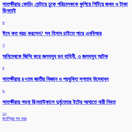
সাতক্ষীরায় কোচিং সেন্টারে ঢুকে পরিচালককে কুপিয়ে পিটিয়ে জখম ও টাকা
ছিনতাই
৬
ঈদে কত খরচ করলেন? সব হিসাব চাইতে পারে এনবিআর
৭
অনিমেষকে জিম্মি করে জলদস্যু ডন বাহিনী, ৩ জলদস্যু আটক
৮
সাতক্ষীরায় ৪৭তম জাতীয় বিজ্ঞান ও প্রযুক্তি সপ্তাহ উদ্বোধন
৯
সাতক্ষীরায় গহনা ছিনতাইকালে দুর্বৃত্তের ইটের আঘাতে নারী নিহত
১০
জনপ্রিয় সব খবর