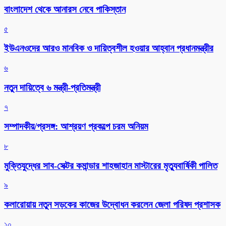
বাংলাদেশ থেকে আনারস নেবে পাকিস্তান
৫
ইউএনওদের আরও মানবিক ও দায়িত্বশীল হওয়ার আহ্বান প্রধানমন্ত্রীর
৬
নতুন দায়িত্বে ৬ মন্ত্রী-প্রতিমন্ত্রী
৭
সম্পাদকীয়/প্রসঙ্গ: আশ্রয়ণ প্রকল্পে চরম অনিয়ম
৮
মুক্তিযুদ্ধের সাব-সেক্টর কমান্ডার শাহজাহান মাস্টারের মৃত্যুবার্ষিকী পালিত
৯
কলারোয়ায় নতুন সড়কের কাজের উদ্বোধন করলেন জেলা পরিষদ প্রশাসক
১০