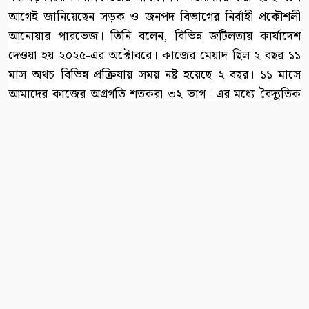
আগেই জানিয়েছেন সড়ক ও জনপদ বিভাগের নির্বাহী প্রকৌশলী
আনোয়ার পারভেজ। তিনি বলেন, বিভিন্ন জটিলতায় কার্যাদেশ
দেওয়া হয় ২০২৫-এর অক্টোবরে। কাজের মেয়াদ ছিল ২ বছর ১১
মাস অথচ বিভিন্ন প্রক্রিযায় সময় নষ্ট হয়েছে ২ বছর। ১১ মাসে
আমাদের কাজের অগ্রগতি শতকরা ৩২ ভাগ। এর মধ্যে বৈদ্যুতিক
পোলের জন্য ২ ও ৩ নং প্যাকেজের কাজের অগ্রগতি হচ্ছে না।
তিনি বলেন, ‘চলতি বছরের জুনে শেষ করার কথা থাকলেও তা শেষ
হয়নি। আশা করি ২০২৭ সালের জুনের মধ্যে সমুদয় কাজ শেষ
হবে। আর কাজ নিয়মিত মনিটরিং করা হয়।