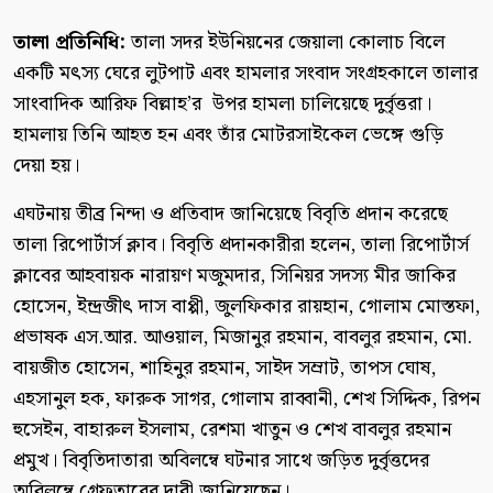
তালা প্রতিনিধি:
‎তালা সদর ইউনিয়নের জেয়ালা কোলাচ বিলে
একটি মৎস্য ঘেরে লুটপাট এবং হামলার সংবাদ সংগ্রহকালে তালার
সাংবাদিক আরিফ বিল্লাহ’র উপর হামলা চালিয়েছে দুর্বৃত্তরা।
হামলায় তিনি আহত হন এবং তাঁর মোটরসাইকেল ভেঙ্গে গুড়ি
দেয়া হয়।
‎এঘটনায় তীব্র নিন্দা ও প্রতিবাদ জানিয়েছে বিবৃতি প্রদান করেছে
তালা রিপোর্টার্স ক্লাব। বিবৃতি প্রদানকারীরা হলেন, তালা রিপোর্টার্স
ক্লাবের আহবায়ক নারায়ণ মজুমদার, সিনিয়র সদস্য মীর জাকির
হোসেন, ইন্দ্রজীৎ দাস বাপ্পী, জুলফিকার রায়হান, গোলাম মোস্তফা,
প্রভাষক এস.আর. আওয়াল, মিজানুর রহমান, বাবলুর রহমান, মো.
বায়জীত হোসেন, শাহিনুর রহমান, সাইদ সম্রাট, তাপস ঘোষ,
এহসানুল হক, ফারুক সাগর, গোলাম রাব্বানী, শেখ সিদ্দিক, রিপন
হুসেইন, বাহারুল ইসলাম, রেশমা খাতুন ও শেখ বাবলুর রহমান
প্রমুখ। বিবৃতিদাতারা অবিলম্বে ঘটনার সাথে জড়িত দুর্বৃত্তদের
অবিলম্বে গ্রেফতারের দাবী জানিয়েছেন।