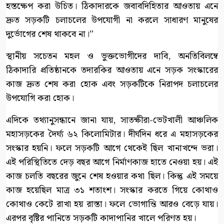
হস্তক্ষেপ করা উচিত। ঠিকাদারকে জবাবদিহিতার আওতায় এনে
দ্রুত সড়কটি চলাচলের উপযোগী না করলে সাধারণ মানুষের
দুর্ভোগের শেষ থাকবে না।”
​স্থানীয় সচেতন মহল ও ভুক্তভোগীদের দাবি, অনতিবিলম্বে
ঠিকাদারি প্রতিষ্ঠানকে তদারকির আওতায় এনে সড়ক সংস্কারের
কাজ দ্রুত শেষ করা হোক এবং সড়কটিকে নিরাপদ চলাচলের
উপযোগি করা হোক।
এদিকে তথ্যানুসন্ধানে জানা যায়, সাতক্ষীরা-ভেটখালী আঞ্চলিক
মহাসড়কের দৈর্ঘ্য ৬২ কিলোমিটার। দীর্ঘদিন ধরে এ মহাসড়কের
সংস্কার হয়নি। ফলে সড়কটি আগে থেকেই ছিল খানাখন্দে ভরা।
এই পরিস্থিতিতে দেড় বছর আগে নির্মাণকাজ হাতে নেওয়া হয়। এই
কাজ চলতি বছরের জুনে শেষ হওয়ার কথা ছিল। কিন্তু এই সময়ে
কাজ হয়েছিল মাত্র ৩১ শতাংশ। সংস্কার করতে গিয়ে কোথাও
কোথাও কেটে রাখা হয় রাস্তা। ফলে ভোগান্তি আরও বেড়ে যায়।
এরপর বৃষ্টির পানিতে সড়কটি কাদাপানির খালে পরিণত হয়।