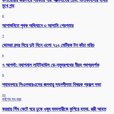
কলারোয়ার জয়নগরে সরকারি গাছ আত্মসাতের চেষ্টা, এলাকাবাসীর বাধার
মুখে পন্ড
৬
আশাশুনিতে পৃথক অভিযানে ৩ আসামি গ্রেপ্তার
৭
ভোমরা বন্দর দিয়ে দুই দিনে এলো ৭১২ মেট্রিক টন কাঁচা মরিচ
৮
৭ আগস্ট: ন্যাশনাল লাইটহাউস ডে-সমুদ্রপথের নীরব পথপ্রদর্শক
৯
শ্যামনগরে সিএনআরএসের জলবায়ু সহনশীলতা বিষয়ক প্রকল্প সভা
১০
সর্বশেষ সব খবর
কয়রায় সিঁধ কেটে ঘরে ঢুকে ওষুধ ব্যবসায়ীকে কুপিয়ে হত্যা, স্ত্রী আহত