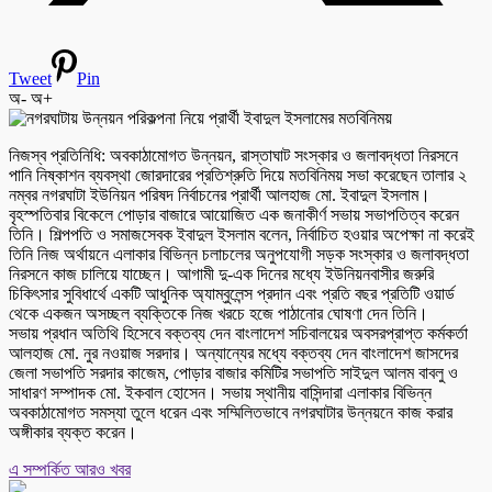
Tweet
Pin
অ-
অ+
নিজস্ব প্রতিনিধি: অবকাঠামোগত উন্নয়ন, রাস্তাঘাট সংস্কার ও জলাবদ্ধতা নিরসনে
পানি নিষ্কাশন ব্যবস্থা জোরদারের প্রতিশ্রুতি দিয়ে মতবিনিময় সভা করেছেন তালার ২
নম্বর নগরঘাটা ইউনিয়ন পরিষদ নির্বাচনের প্রার্থী আলহাজ মো. ইবাদুল ইসলাম।
বৃহস্পতিবার বিকেলে পোড়ার বাজারে আয়োজিত এক জনাকীর্ণ সভায় সভাপতিত্ব করেন
তিনি। শিল্পপতি ও সমাজসেবক ইবাদুল ইসলাম বলেন, নির্বাচিত হওয়ার অপেক্ষা না করেই
তিনি নিজ অর্থায়নে এলাকার বিভিন্ন চলাচলের অনুপযোগী সড়ক সংস্কার ও জলাবদ্ধতা
নিরসনে কাজ চালিয়ে যাচ্ছেন। আগামী দু-এক দিনের মধ্যে ইউনিয়নবাসীর জরুরি
চিকিৎসার সুবিধার্থে একটি আধুনিক অ্যাম্বুলেন্স প্রদান এবং প্রতি বছর প্রতিটি ওয়ার্ড
থেকে একজন অসচ্ছল ব্যক্তিকে নিজ খরচে হজে পাঠানোর ঘোষণা দেন তিনি।
সভায় প্রধান অতিথি হিসেবে বক্তব্য দেন বাংলাদেশ সচিবালয়ের অবসরপ্রাপ্ত কর্মকর্তা
আলহাজ মো. নুর নওয়াজ সরদার। অন্যান্যের মধ্যে বক্তব্য দেন বাংলাদেশ জাসদের
জেলা সভাপতি সরদার কাজেম, পোড়ার বাজার কমিটির সভাপতি সাইদুল আলম বাবলু ও
সাধারণ সম্পাদক মো. ইকবাল হোসেন। সভায় স্থানীয় বাসিন্দারা এলাকার বিভিন্ন
অবকাঠামোগত সমস্যা তুলে ধরেন এবং সম্মিলিতভাবে নগরঘাটার উন্নয়নে কাজ করার
অঙ্গীকার ব্যক্ত করেন।
এ সম্পর্কিত আরও খবর