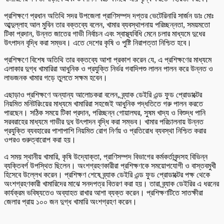
প্রশিক্ষণে প্রধান অতিথি সদর উপজেলা প্রাণিসম্পদ দপ্তর ভেটেরিনারি সার্জন ডাঃ মোঃ
আব্দুল্লাহ আল মুবিন তার বক্তব্যে বলেন, খামার ব্যবস্থাপনায় পরিচ্ছন্নতা, সময়মতো
টিকা প্রদান, উন্নত জাতের গাভী নির্বাচন এবং স্বাস্থ্যবিধি মেনে চলার মাধ্যমে দুধের
উৎপাদন বৃদ্ধি করা সম্ভব। এতে দেশের কৃষি ও পুষ্টি নিরাপত্তা নিশ্চিত হবে।
প্রশিক্ষণে বিশেষ অতিথি তার বক্তব্যে আশা প্রকাশ করেন যে, এ প্রশিক্ষণের মাধ্যমে
এলাকার দুগ্ধ খামারিরা আধুনিক ও প্রযুক্তি নির্ভর গবাদিপশু লালন পালন করে উন্নত ও
লাভজনক খামার গড়ে তুলতে সক্ষম হবেন।
এছাড়াও প্রশিক্ষণে অন্যান্য আলোচকরা বলেন, ব্র্যাক ডেইরি এন্ড ফুড প্রোডাক্টের
নিয়মিত মনিটরিংয়ের মাধ্যমে খামারিরা সহজেই আধুনিক পদ্ধতিতে গরু পালন করতে
পারছেন। সঠিক সময়ে টিকা প্রদান, পরিচ্ছন্ন গোয়ালঘর, সুষম খাদ্য ও বিশুদ্ধ পানি
সরবরাহের মাধ্যমে গাভীর দুধ উৎপাদন বৃদ্ধি করা সম্ভব। খামার পরিচালনায় উন্নত
প্রযুক্তি ব্যবহারের পাশাপাশি নিয়মিত রোগ নির্ণয় ও প্রতিরোধ ব্যবস্থা নিশ্চিত করার
ওপরও গুরুত্বারোপ করা হয়।
এ সময় স্থানীয় খামারি, কৃষি উদ্যোক্তা, প্রাণিসম্পদ বিভাগের কর্মকর্তাবৃন্দসহ বিভিন্ন
ব্যক্তিবর্গ উপস্থিত ছিলেন। অংশগ্রহণকারীরা প্রশিক্ষণকে সময়োপযোগী ও বাস্তবমুখী
হিসেবে উল্লেখ করেন। প্রশিক্ষণ শেষে ব্র্যাক ডেইরি এন্ড ফুড প্রোডাক্টের পক্ষ থেকে
অংশগ্রহণকারী খামারিদের মাঝে সনদপত্র বিতরণ করা হয়। তারা ব্র্যাক ডেইরির এ ধরনের
কার্যক্রম ভবিষ্যতেও অব্যাহত রাখার আশা ব্যক্ত করেন। প্রশিক্ষণটিতে সাতক্ষীরা
জেলার প্রায় ১০০ জন দুগ্ধ খামারি অংশগ্রহণ করেন।