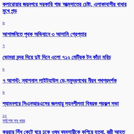
কলারোয়ার জয়নগরে সরকারি গাছ আত্মসাতের চেষ্টা, এলাকাবাসীর বাধার
মুখে পন্ড
৬
আশাশুনিতে পৃথক অভিযানে ৩ আসামি গ্রেপ্তার
৭
ভোমরা বন্দর দিয়ে দুই দিনে এলো ৭১২ মেট্রিক টন কাঁচা মরিচ
৮
৭ আগস্ট: ন্যাশনাল লাইটহাউস ডে-সমুদ্রপথের নীরব পথপ্রদর্শক
৯
শ্যামনগরে সিএনআরএসের জলবায়ু সহনশীলতা বিষয়ক প্রকল্প সভা
১০
সর্বশেষ সব খবর
কয়রায় সিঁধ কেটে ঘরে ঢুকে ওষুধ ব্যবসায়ীকে কুপিয়ে হত্যা, স্ত্রী আহত