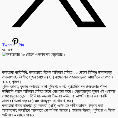
Tweet
Pin
অ-
অ+
কলারোয়া প্রতিনিধি: কলারোয়ায় বিশেষ অভিযান চালিয়ে ২০ বোতল নিষিদ্ধ মাদকদ্রব্য
এসকাফসহ (ঊংশঁভ) সুজন হোসেন (২৮) নামের এক এজাহারভুক্ত আসামিকে গ্রেপ্তার
করেছে পুলিশ।
পুলিশ জানায়, বুধবার কলারোয়া থানা-পুলিশের একটি প্রতিনিধি দল উপজেলার দক্ষিণ
ভাদিয়ালি গ্রামে অভিযান চালিয়ে তাকে গ্রেপ্তার করে। গ্রেপ্তারকৃত সুজন ওই এলাকার
মোমরেজুলের ছেলে। তিনি মাদকদ্রব্য নিয়ন্ত্রণ আইনে ৫ আগস্ট দায়ের করা একটি
মামলার (মামলা নম্বর-৮) এজাহারভুক্ত আসামি ছিলেন।
কলারোয়া থানার ভারপ্রাপ্ত কর্মকর্তা (ওসি) এইচ এম শাহীন জানান, উদ্ধার করা
আলামতসহ আসামিকে আদালতে সোপর্দ করা হয়েছে। মাদকের বিরুদ্ধে পুলিশের এ বিশেষ
অভিযান অব্যাহত থাকবে।