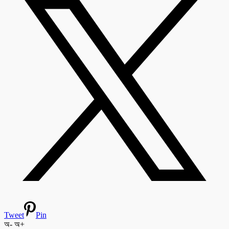
Tweet
Pin
অ-
অ+