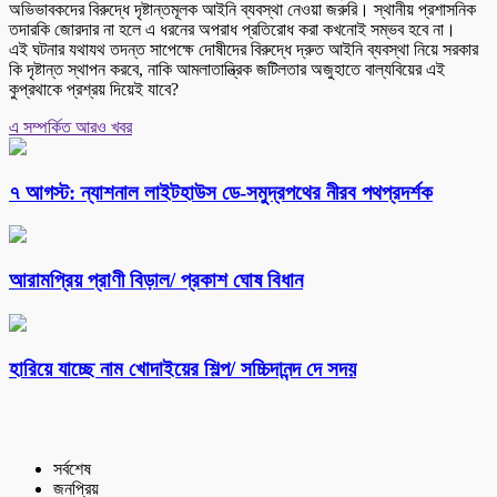
অভিভাবকদের বিরুদ্ধে দৃষ্টান্তমূলক আইনি ব্যবস্থা নেওয়া জরুরি। স্থানীয় প্রশাসনিক
তদারকি জোরদার না হলে এ ধরনের অপরাধ প্রতিরোধ করা কখনোই সম্ভব হবে না।
এই ঘটনার যথাযথ তদন্ত সাপেক্ষে দোষীদের বিরুদ্ধে দ্রুত আইনি ব্যবস্থা নিয়ে সরকার
কি দৃষ্টান্ত স্থাপন করবে, নাকি আমলাতান্ত্রিক জটিলতার অজুহাতে বাল্যবিয়ের এই
কুপ্রথাকে প্রশ্রয় দিয়েই যাবে?
এ সম্পর্কিত আরও খবর
৭ আগস্ট: ন্যাশনাল লাইটহাউস ডে-সমুদ্রপথের নীরব পথপ্রদর্শক
আরামপ্রিয় প্রাণী বিড়াল/ প্রকাশ ঘোষ বিধান
হারিয়ে যাচ্ছে নাম খোদাইয়ের শিল্প/ সচ্চিদানন্দ দে সদয়
সর্বশেষ
জনপ্রিয়