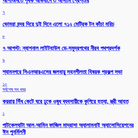
আশাশুনিতে পৃথক অভিযানে ৩ আসামি গ্রেপ্তার
৭
ভোমরা বন্দর দিয়ে দুই দিনে এলো ৭১২ মেট্রিক টন কাঁচা মরিচ
৮
৭ আগস্ট: ন্যাশনাল লাইটহাউস ডে-সমুদ্রপথের নীরব পথপ্রদর্শক
৯
শ্যামনগরে সিএনআরএসের জলবায়ু সহনশীলতা বিষয়ক প্রকল্প সভা
১০
সর্বশেষ সব খবর
কয়রায় সিঁধ কেটে ঘরে ঢুকে ওষুধ ব্যবসায়ীকে কুপিয়ে হত্যা, স্ত্রী আহত
১
পাটকেলঘাটা আল-আমিন ফাজিল মাদ্রাসা অ্যালামনাই অ্যাসোসিয়েশনের
ঈদ পুনর্মিলনী