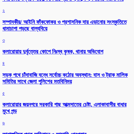
২
সম্পাদকীয়/ আইনি ফাঁকফোকর ও প্রশাসনিক দায় এড়ানোর সংস্কৃতিতে
ধামাচাপা পড়ছে বাল্যবিয়ে
৩
কলারোয়ায় দুর্বৃত্তের কোপে নিঃস্ব কৃষক, থানায় অভিযোগ
৪
সড়ক পথে চাঁদাবাজি বন্ধে সর্বোচ্চ কঠোর অবস্থান: বাস ও ট্রাক মালিক
সমিতির সাথে জেলা পুলিশের মতবিনিময়
৫
কলারোয়ার জয়নগরে সরকারি গাছ আত্মসাতের চেষ্টা, এলাকাবাসীর বাধার
মুখে পন্ড
৬