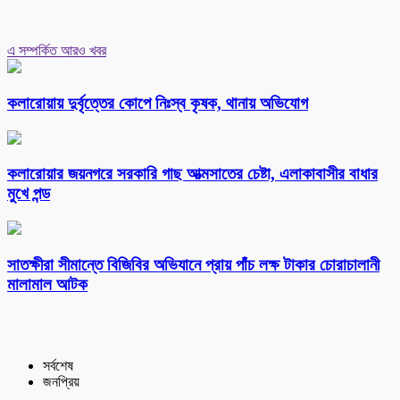
এ সম্পর্কিত আরও খবর
কলারোয়ায় দুর্বৃত্তের কোপে নিঃস্ব কৃষক, থানায় অভিযোগ
কলারোয়ার জয়নগরে সরকারি গাছ আত্মসাতের চেষ্টা, এলাকাবাসীর বাধার
মুখে পন্ড
সাতক্ষীরা সীমান্তে বিজিবির অভিযানে প্রায় পাঁচ লক্ষ টাকার চোরাচালানী
মালামাল আটক
সর্বশেষ
জনপ্রিয়