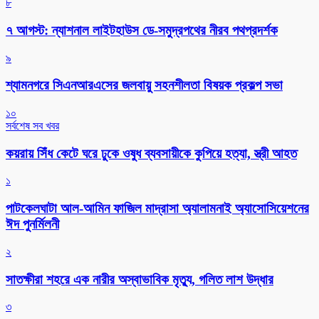
৮
৭ আগস্ট: ন্যাশনাল লাইটহাউস ডে-সমুদ্রপথের নীরব পথপ্রদর্শক
৯
শ্যামনগরে সিএনআরএসের জলবায়ু সহনশীলতা বিষয়ক প্রকল্প সভা
১০
সর্বশেষ সব খবর
কয়রায় সিঁধ কেটে ঘরে ঢুকে ওষুধ ব্যবসায়ীকে কুপিয়ে হত্যা, স্ত্রী আহত
১
পাটকেলঘাটা আল-আমিন ফাজিল মাদ্রাসা অ্যালামনাই অ্যাসোসিয়েশনের
ঈদ পুনর্মিলনী
২
সাতক্ষীরা শহরে এক নারীর অস্বাভাবিক মৃত্যু, গলিত লাশ উদ্ধার
৩