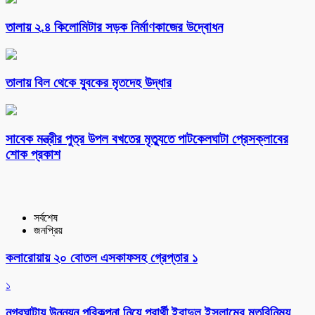
তালায় ২.৪ কিলোমিটার সড়ক নির্মাণকাজের উদ্বোধন
তালায় বিল থেকে যুবকের মৃতদেহ উদ্ধার
সাবেক মন্ত্রীর পুত্র উপল বখতের মৃত্যুতে পাটকেলঘাটা প্রেসক্লাবের
শোক প্রকাশ
সর্বশেষ
জনপ্রিয়
কলারোয়ায় ২০ বোতল এসকাফসহ গ্রেপ্তার ১
১
নগরঘাটায় উন্নয়ন পরিকল্পনা নিয়ে প্রার্থী ইবাদুল ইসলামের মতবিনিময়