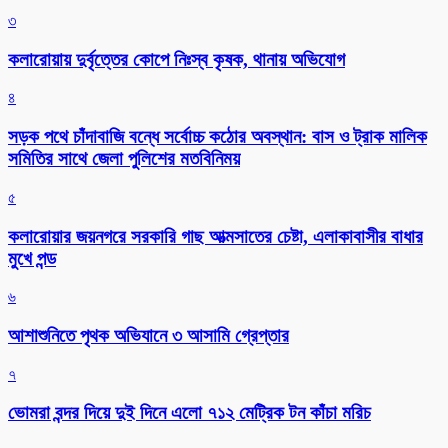
৩
কলারোয়ায় দুর্বৃত্তের কোপে নিঃস্ব কৃষক, থানায় অভিযোগ
৪
সড়ক পথে চাঁদাবাজি বন্ধে সর্বোচ্চ কঠোর অবস্থান: বাস ও ট্রাক মালিক
সমিতির সাথে জেলা পুলিশের মতবিনিময়
৫
কলারোয়ার জয়নগরে সরকারি গাছ আত্মসাতের চেষ্টা, এলাকাবাসীর বাধার
মুখে পন্ড
৬
আশাশুনিতে পৃথক অভিযানে ৩ আসামি গ্রেপ্তার
৭
ভোমরা বন্দর দিয়ে দুই দিনে এলো ৭১২ মেট্রিক টন কাঁচা মরিচ