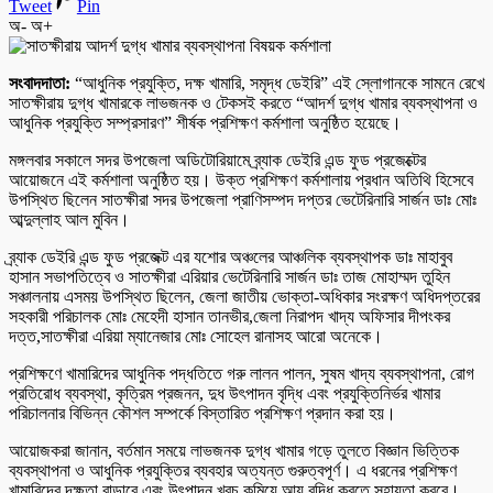
Tweet
Pin
অ-
অ+
সংবাদদাতা:
“আধুনিক প্রযুক্তি, দক্ষ খামারি, সমৃদ্ধ ডেইরি” এই স্লোগানকে সামনে রেখে
সাতক্ষীরায় দুগ্ধ খামারকে লাভজনক ও টেকসই করতে “আদর্শ দুগ্ধ খামার ব্যবস্থাপনা ও
আধুনিক প্রযুক্তি সম্প্রসারণ” শীর্ষক প্রশিক্ষণ কর্মশালা অনুষ্ঠিত হয়েছে।
মঙ্গলবার সকালে সদর উপজেলা অডিটোরিয়ামে ব্র্যাক ডেইরি এন্ড ফুড প্রজেক্টের
আয়োজনে এই কর্মশালা অনুষ্ঠিত হয়। উক্ত প্রশিক্ষণ কর্মশালায় প্রধান অতিথি হিসেবে
উপস্থিত ছিলেন সাতক্ষীরা সদর উপজেলা প্রাণিসম্পদ দপ্তর ভেটেরিনারি সার্জন ডাঃ মোঃ
আব্দুল্লাহ আল মুবিন।
ব্র্যাক ডেইরি এন্ড ফুড প্রজেক্ট এর যশোর অঞ্চলের আঞ্চলিক ব্যবস্থাপক ডাঃ মাহাবুব
হাসান সভাপতিত্বে ও সাতক্ষীরা এরিয়ার ভেটেরিনারি সার্জন ডাঃ তাজ মোহাম্মদ তুহিন
সঞ্চালনায় এসময় উপস্থিত ছিলেন, জেলা জাতীয় ভোক্তা-অধিকার সংরক্ষণ অধিদপ্তরের
সহকারী পরিচালক মোঃ মেহেদী হাসান তানভীর,জেলা নিরাপদ খাদ্য অফিসার দীপংকর
দত্ত,সাতক্ষীরা এরিয়া ম্যানেজার মোঃ সোহেল রানাসহ আরো অনেকে।
প্রশিক্ষণে খামারিদের আধুনিক পদ্ধতিতে গরু লালন পালন, সুষম খাদ্য ব্যবস্থাপনা, রোগ
প্রতিরোধ ব্যবস্থা, কৃত্রিম প্রজনন, দুধ উৎপাদন বৃদ্ধি এবং প্রযুক্তিনির্ভর খামার
পরিচালনার বিভিন্ন কৌশল সম্পর্কে বিস্তারিত প্রশিক্ষণ প্রদান করা হয়।
আয়োজকরা জানান, বর্তমান সময়ে লাভজনক দুগ্ধ খামার গড়ে তুলতে বিজ্ঞান ভিত্তিক
ব্যবস্থাপনা ও আধুনিক প্রযুক্তির ব্যবহার অত্যন্ত গুরুত্বপূর্ণ। এ ধরনের প্রশিক্ষণ
খামারিদের দক্ষতা বাড়াবে এবং উৎপাদন খরচ কমিয়ে আয় বৃদ্ধি করতে সহায়তা করবে।