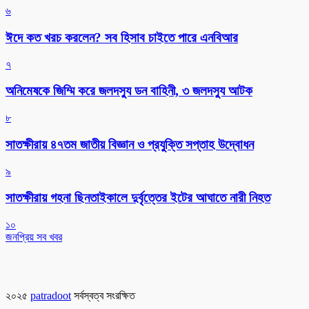
৬
ঈদে কত খরচ করলেন? সব হিসাব চাইতে পারে এনবিআর
৭
অনিমেষকে জিম্মি করে জলদস্যু ডন বাহিনী, ৩ জলদস্যু আটক
৮
সাতক্ষীরায় ৪৭তম জাতীয় বিজ্ঞান ও প্রযুক্তি সপ্তাহ উদ্বোধন
৯
সাতক্ষীরায় গহনা ছিনতাইকালে দুর্বৃত্তের ইটের আঘাতে নারী নিহত
১০
জনপ্রিয় সব খবর
২০২৫
patradoot
সর্বস্বত্ব সংরক্ষিত