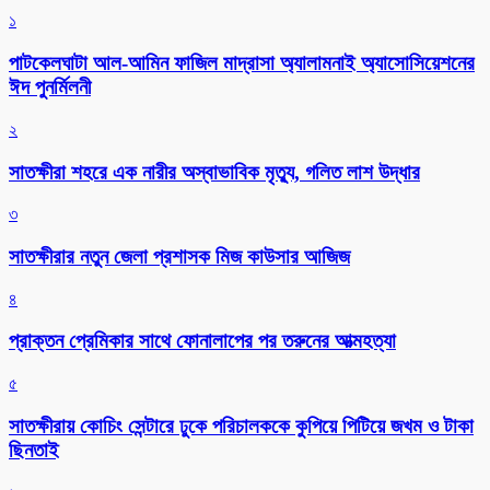
১
পাটকেলঘাটা আল-আমিন ফাজিল মাদ্রাসা অ্যালামনাই অ্যাসোসিয়েশনের
ঈদ পুনর্মিলনী
২
সাতক্ষীরা শহরে এক নারীর অস্বাভাবিক মৃত্যু, গলিত লাশ উদ্ধার
৩
সাতক্ষীরার নতুন জেলা প্রশাসক মিজ কাউসার আজিজ
৪
প্রাক্তন প্রেমিকার সাথে ফোনালাপের পর তরুনের আত্মহত্যা
৫
সাতক্ষীরায় কোচিং সেন্টারে ঢুকে পরিচালককে কুপিয়ে পিটিয়ে জখম ও টাকা
ছিনতাই