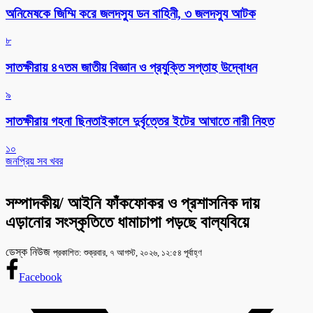
অনিমেষকে জিম্মি করে জলদস্যু ডন বাহিনী, ৩ জলদস্যু আটক
৮
সাতক্ষীরায় ৪৭তম জাতীয় বিজ্ঞান ও প্রযুক্তি সপ্তাহ উদ্বোধন
৯
সাতক্ষীরায় গহনা ছিনতাইকালে দুর্বৃত্তের ইটের আঘাতে নারী নিহত
১০
জনপ্রিয় সব খবর
সম্পাদকীয়/ আইনি ফাঁকফোকর ও প্রশাসনিক দায়
এড়ানোর সংস্কৃতিতে ধামাচাপা পড়ছে বাল্যবিয়ে
ডেস্ক নিউজ
প্রকাশিত: শুক্রবার, ৭ আগস্ট, ২০২৬, ১২:৫৪ পূর্বাহ্ণ
Facebook