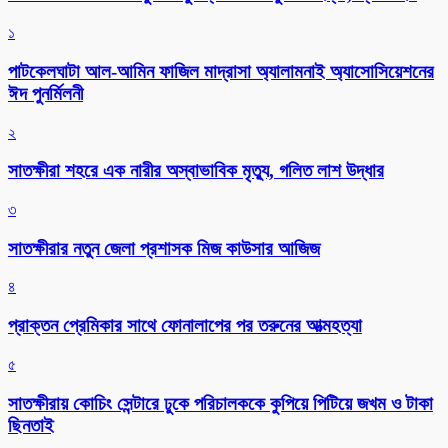
১
পাটকেলঘাটা আল-আমিন ফাজিল মাদ্রাসা অ্যালামনাই অ্যাসোসিয়েশনের
ঈদ পুনর্মিলনী
২
সাতক্ষীরা শহরে এক নারীর অস্বাভাবিক মৃত্যু, গলিত লাশ উদ্ধার
৩
সাতক্ষীরার নতুন জেলা প্রশাসক মিজ কাউসার আজিজ
৪
প্রাক্তন প্রেমিকার সাথে ফোনালাপের পর তরুনের আত্মহত্যা
৫
সাতক্ষীরায় কোচিং সেন্টারে ঢুকে পরিচালককে কুপিয়ে পিটিয়ে জখম ও টাকা
ছিনতাই