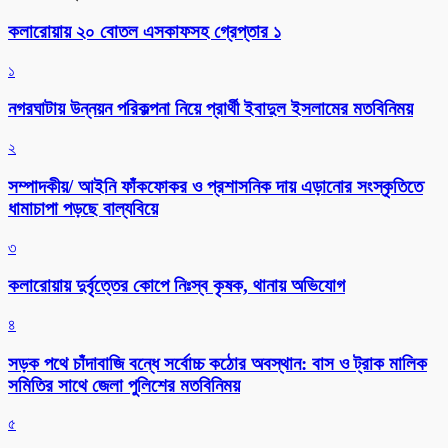
কলারোয়ায় ২০ বোতল এসকাফসহ গ্রেপ্তার ১
১
নগরঘাটায় উন্নয়ন পরিকল্পনা নিয়ে প্রার্থী ইবাদুল ইসলামের মতবিনিময়
২
সম্পাদকীয়/ আইনি ফাঁকফোকর ও প্রশাসনিক দায় এড়ানোর সংস্কৃতিতে
ধামাচাপা পড়ছে বাল্যবিয়ে
৩
কলারোয়ায় দুর্বৃত্তের কোপে নিঃস্ব কৃষক, থানায় অভিযোগ
৪
সড়ক পথে চাঁদাবাজি বন্ধে সর্বোচ্চ কঠোর অবস্থান: বাস ও ট্রাক মালিক
সমিতির সাথে জেলা পুলিশের মতবিনিময়
৫