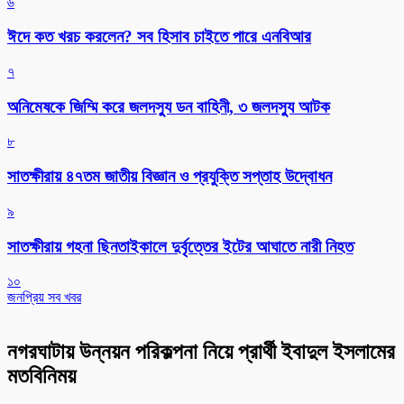
৬
ঈদে কত খরচ করলেন? সব হিসাব চাইতে পারে এনবিআর
৭
অনিমেষকে জিম্মি করে জলদস্যু ডন বাহিনী, ৩ জলদস্যু আটক
৮
সাতক্ষীরায় ৪৭তম জাতীয় বিজ্ঞান ও প্রযুক্তি সপ্তাহ উদ্বোধন
৯
সাতক্ষীরায় গহনা ছিনতাইকালে দুর্বৃত্তের ইটের আঘাতে নারী নিহত
১০
জনপ্রিয় সব খবর
নগরঘাটায় উন্নয়ন পরিকল্পনা নিয়ে প্রার্থী ইবাদুল ইসলামের
মতবিনিময়