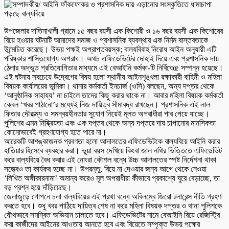
উপজেলার দাতিনাখালী গ্রামে ১৫ বছর বয়সী এক কিশোরী ও ১৬ বছর বয়সী এক কিশোরের
বিয়ে হওয়ার ঘটনাটি আমাদের সমাজ ও প্রশাসনিক ব্যবস্থার এক নির্মম বাস্তবতাকে
উন্মেচিত করেছে। উভয় পক্ষই অপ্রাপ্তবয়স্ক; বাল্যবিবাহ নিরোধ আইন অনুযায়ী এটি
পরিষ্কার শাস্তিযোগ্য অপরাধ। অথচ এফিডেভিটের দোহাই দিয়ে এবং প্রশাসনিক দায়
ঠেলার অদ্ভুত প্রতিযোগিতার মাধ্যমে এই বেআইনি কর্মকা-টি নির্বিঘেœ সম্পন্ন হয়েছে।
এই ঘটনায় সবচেয়ে উদ্বেগের বিষয় হলো স্থানীয় আইনশৃঙ্খলা রক্ষাকারী বাহিনী ও মহিলা
বিষয়ক কার্যালয়ের ভূমিকা। থানার কর্মকর্তা ইনচার্জ (ওসি) বলছেন, অন্য দপ্তর থেকে
‘আনুষ্ঠানিক সাহায্য’ না চাইলে তাদের কিছু করার থাকে না। আবার মহিলা বিষয়ক কর্মকর্তা
কেবল ‘খবর পাঠানো’র মধ্যেই নিজ দায়িত্ব সীমাবদ্ধ রাখছেন। প্রশাসনিক এই লাল
ফিতার দৌরাত্ম্য ও সমন্বয়হীনতার সুযোগ নিয়েই মূলত অপরাধীরা পার পেয়ে যাচ্ছে।
পুলিশের এমন নিষ্ক্রিয়তা এবং এক দপ্তর থেকে অন্য দপ্তরে দায় চাপানোর মানসিকতা
কোনোভাবেই গ্রহণযোগ্য হতে পারে না।
আরেকটি আশঙ্কাজনক প্রবণতা হলো আদালতের এফিডেভিটকে বাল্যবিয়ে আইনি করার
হাতিয়ার হিসেবে ব্যবহার করা। ভুয়া বয়স দেখিয়ে কিংবা জাল নথির ভিত্তিতে এফিডেভিট
করে বাল্যবিয়ে বৈধ করার এই নোংরা কৌশল বন্ধে উচ্চ আদালতের স্পষ্ট নির্দেশনা থাকা
সত্ত্বেও তা কার্যকর হচ্ছে না। উপরন্তু, বিয়ে না দেওয়ার জন্য আগে থেকে নেওয়া
‘লিখিত অঙ্গীকারনামা’ অমান্য করেও মূল অপরাধীরা কীভাবে প্রকাশ্যে ঘুরে বেড়াচ্ছে, তা
বড় প্রশ্ন হয়ে দাঁড়িয়েছে।
জেলাজুড়ে গোপনে চলা বাল্যবিয়ের এই প্রথা বন্ধে অবিলম্বে জিরো টলারেন্স নীতি গ্রহণ
করতে হবে। শুধু খবর পাঠিয়ে দায়িত্ব শেষ না করে মহিলা বিষয়ক দপ্তর ও থানা পুলিশকে
যৌথভাবে সমন্বিত অভিযান চালাতে হবে। এফিডেভিটের নামে বেআইনি বিয়ে রেজিস্ট্রি
করা কাজীদের আইনের আওতায় আনতে হবে এবং বিয়েতে সম্পৃক্ত উভয় পক্ষের