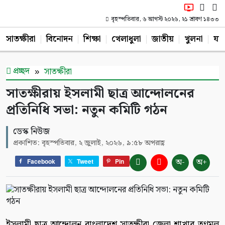
বৃহস্পতিবার, ৬ আগস্ট ২০২৬, ২১ শ্রাবণ ১৪৩৩
সাতক্ষীরা
বিনোদন
শিক্ষা
খেলাধুলা
জাতীয়
খুলনা
যশ
প্রচ্ছদ
সাতক্ষীরা
সাতক্ষীরায় ইসলামী ছাত্র আন্দোলনের
প্রতিনিধি সভা: নতুন কমিটি গঠন
ডেস্ক নিউজ
প্রকাশিত: বৃহস্পতিবার, ২ জুলাই, ২০২৬, ৯:৫৮ অপরাহ্ণ
অ-
অ+
Facebook
Tweet
Pin
ইসলামী ছাত্র আন্দোলন বাংলাদেশ সাতক্ষীরা জেলা শাখার তৃণমূল