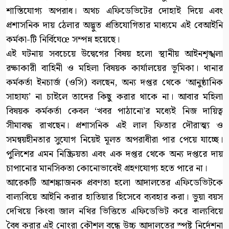
শাস্তিযোগ্য অপরাধ। অথচ এফিডেভিটের দোহাই দিয়ে এবং
প্রশাসনিক দায় ঠেলার অদ্ভুত প্রতিযোগিতার মাধ্যমে এই বেআইনি
কর্মকা-টি নির্বিঘেœ সম্পন্ন হয়েছে।
এই ঘটনায় সবচেয়ে উদ্বেগের বিষয় হলো স্থানীয় আইনশৃঙ্খলা
রক্ষাকারী বাহিনী ও মহিলা বিষয়ক কার্যালয়ের ভূমিকা। থানার
কর্মকর্তা ইনচার্জ (ওসি) বলছেন, অন্য দপ্তর থেকে ‘আনুষ্ঠানিক
সাহায্য’ না চাইলে তাদের কিছু করার থাকে না। আবার মহিলা
বিষয়ক কর্মকর্তা কেবল ‘খবর পাঠানো’র মধ্যেই নিজ দায়িত্ব
সীমাবদ্ধ রাখছেন। প্রশাসনিক এই লাল ফিতার দৌরাত্ম্য ও
সমন্বয়হীনতার সুযোগ নিয়েই মূলত অপরাধীরা পার পেয়ে যাচ্ছে।
পুলিশের এমন নিষ্ক্রিয়তা এবং এক দপ্তর থেকে অন্য দপ্তরে দায়
চাপানোর মানসিকতা কোনোভাবেই গ্রহণযোগ্য হতে পারে না।
আরেকটি আশঙ্কাজনক প্রবণতা হলো আদালতের এফিডেভিটকে
বাল্যবিয়ে আইনি করার হাতিয়ার হিসেবে ব্যবহার করা। ভুয়া বয়স
দেখিয়ে কিংবা জাল নথির ভিত্তিতে এফিডেভিট করে বাল্যবিয়ে
বৈধ করার এই নোংরা কৌশল বন্ধে উচ্চ আদালতের স্পষ্ট নির্দেশনা