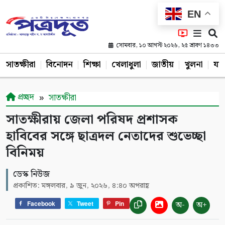
EN
সোমবার, ১০ আগস্ট ২০২৬, ২৫ শ্রাবণ ১৪৩৩
সাতক্ষীরা
বিনোদন
শিক্ষা
খেলাধুলা
জাতীয়
খুলনা
যশ
প্রচ্ছদ
সাতক্ষীরা
সাতক্ষীরায় জেলা পরিষদ প্রশাসক
হাবিবের সঙ্গে ছাত্রদল নেতাদের শুভেচ্ছা
বিনিময়
ডেস্ক নিউজ
প্রকাশিত: মঙ্গলবার, ৯ জুন, ২০২৬, ৪:৪০ অপরাহ্ণ
অ-
অ+
Facebook
Tweet
Pin